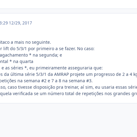
23:29
12/29, 2017
itaco a mais no seguinte.
 lift do 5/3/1 por primeiro a se fazer. No caso:
o agachamento * na segunda; e
ontal * na quarta
1 e as séries *, eu primeiramente asseguraria que:
s da última série 5/3/1 da AMRAP projete um progresso de 2 a 4 k
petições na semana #2 e 7 a 8 na semana #3.
so, caso tivesse disposição pra treinar, aí sim, eu usaria essas séri
a aquela verificada se um número total de repetições nos grandes g