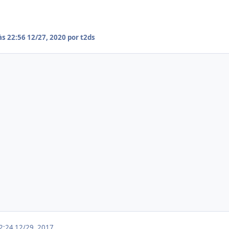
às 22:56
12/27, 2020
por t2ds
22:24
12/29, 2017