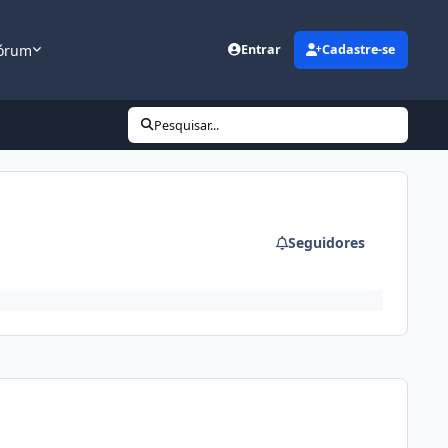
órum
Entrar
Cadastre-se
Pesquisar...
Seguidores