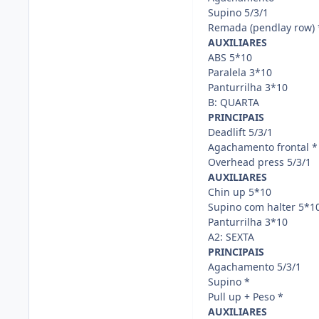
Supino 5/3/1
Remada (pendlay row) 
AUXILIARES
ABS 5*10
Paralela 3*10
Panturrilha 3*10
B: QUARTA
PRINCIPAIS
Deadlift 5/3/1
Agachamento frontal *
Overhead press 5/3/1
AUXILIARES
Chin up 5*10
Supino com halter 5*1
Panturrilha 3*10
A2: SEXTA
PRINCIPAIS
Agachamento 5/3/1
Supino *
Pull up + Peso *
AUXILIARES