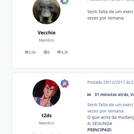
Senti falta de um exer
vezes por semana.
Vecchio
Membro
2,6k
8
4,2k
posts
Tópicos solucionados
Reputação
Postado
29/12/2017 às 
31 minutos atrás, V
Senti falta de um exer
vezes por semana.
t2ds
O que acha da mudanç
A: SEGUNDA
Membro
PRINCIPAIS: