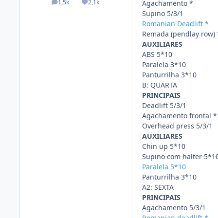
1,5k
2,1k
Agachamento *
posts
Reputação
Supino 5/3/1
Romanian Deadlift *
Remada (pendlay row) 
AUXILIARES
ABS 5*10
Paralela 3*10
Panturrilha 3*10
B: QUARTA
PRINCIPAIS
Deadlift 5/3/1
Agachamento frontal *
Overhead press 5/3/1
AUXILIARES
Chin up 5*10
Supino com halter 5*1
Paralela 5*10
Panturrilha 3*10
A2: SEXTA
PRINCIPAIS
Agachamento 5/3/1
Romanian deadlift *