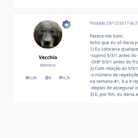
Postado
29/12/2017 às 
Parece-me bom.
Acho que eu só daria p
1) Eu colocaria qualquer
-supino 5/3/1 antes d
Vecchio
-OHP 5/3/1 antes do fr
Membro
2) Com relação ao 5/3/
-o número de repetiçõe
2,6k
8
4,2k
posts
Tópicos solucionados
Reputação
na semana #1, 8 a 9 re
-depois de assegurar is
3) E, por fim, eu dari