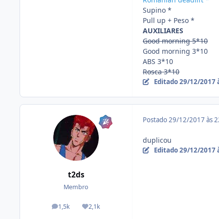
Supino *
Pull up + Peso *
AUXILIARES
Good morning 5*10
Good morning 3*10
ABS 3*10
Rosca 3*10
Editado
29/12/2017 
Postado
29/12/2017 às 
duplicou
Editado
29/12/2017 
t2ds
Membro
1,5k
2,1k
posts
Reputação