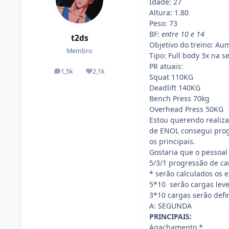
Idade: 27
Altura: 1.80
Peso: 73
BF:
entre 10 e 14
t2ds
Objetivo do treino: Au
Membro
Tipo: Full body 3x na 
PR atuais:
1,5k
2,1k
posts
Reputação
Squat 110KG
Deadlift 140KG
Bench Press 70kg
Overhead Press 50KG
Estou querendo realiz
de ENOL consegui prog
os principais.
Gostaria que o pessoal 
5/3/1 progressão de car
* serão calculados os e
5*10 serão cargas lev
3*10 cargas serão def
A: SEGUNDA
PRINCIPAIS:
Agachamento *