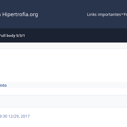
 Hipertrofia.org
Links importantes
F
Full body 5/3/1
nto
19:30
12/29, 2017