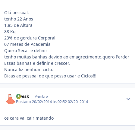
Olá pessoal;
tenho 22 Anos
1,85 de Altura
88 Kg
23% de gordura Corporal
07 meses de Academia
Quero Secar e definir
tenho muitas banhas devido ao emagrecimento.quero Perder
Essas banhas e definir e crescer.
Nunca fiz nenhum ciclo.
Dicas ae pessoal de que posso usar e Ciclos!!!
Estatísticas do autor
alvesk
Membro
Postado
20/02/2014 às 02:52
02/20, 2014
os cara vai cair matando
Estatísticas do autor