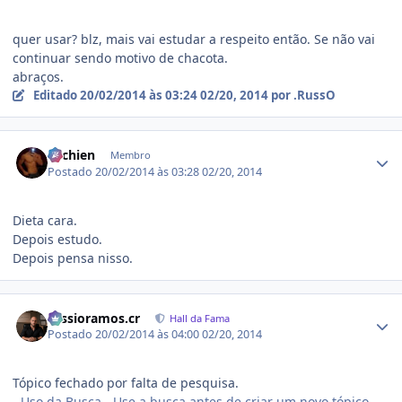
quer usar? blz, mais vai estudar a respeito então. Se não vai
continuar sendo motivo de chacota.
abraços.
Editado
20/02/2014 às 03:24
02/20, 2014
por .RussO
Estatísticas do autor
ritchien
Membro
Postado
20/02/2014 às 03:28
02/20, 2014
Dieta cara.
Depois estudo.
Depois pensa nisso.
Estatísticas do autor
cassioramos.cr
Hall da Fama
Postado
20/02/2014 às 04:00
02/20, 2014
Tópico fechado por falta de pesquisa.
- Uso da Busca - Use a busca antes de criar um novo tópico,