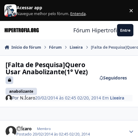
Ir para conteúdo
Acessar app
×
F
Navegue melhor pelo fórum.
Entenda
.
Fórum Hipertrofia.org
Entre
Início do fórum
Fórum
Lixeira
[Falta de Pesquisa]Quer
[Falta de Pesquisa]Quero
Usar Anabolizante(1° Vez)
Seguidores
anabolizante
Por
N.Ícaro
20/02/2014 às 02:45
02/20, 2014
Em
Lixeira
Estatísticas do autor
N.Ícaro
Membro
Postado
20/02/2014 às 02:45
02/20, 2014