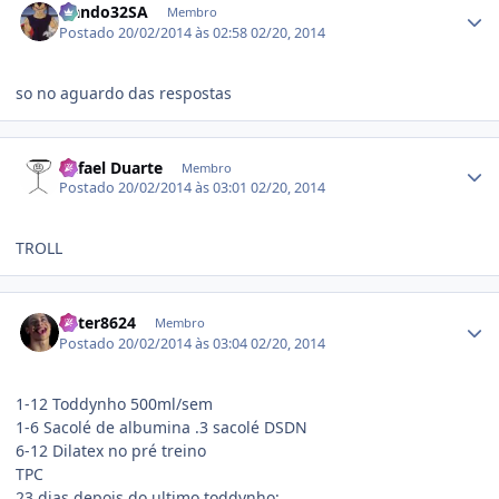
Nando32SA
Membro
Postado
20/02/2014 às 02:58
02/20, 2014
so no aguardo das respostas
Estatísticas do autor
Rafael Duarte
Membro
Postado
20/02/2014 às 03:01
02/20, 2014
TROLL
Estatísticas do autor
Peter8624
Membro
Postado
20/02/2014 às 03:04
02/20, 2014
1-12 Toddynho 500ml/sem
1-6 Sacolé de albumina .3 sacolé DSDN
6-12 Dilatex no pré treino
TPC
23 dias depois do ultimo toddynho: