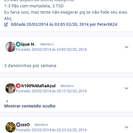
1-3 Pão com mortadela, 3 TSD
Eu faria isso, mas tente não exagerar pq se não fode seu eixo.
Abç
Editado
20/02/2014 às 03:05
02/20, 2014
por Peter8624
Estatísticas do autor
Kaíque H.
Membro
Postado
20/02/2014 às 03:05
02/20, 2014
3 danoninhos por semana
Estatísticas do autor
Duh100%MafiaAzul
Membro
Postado
20/02/2014 às 03:15
02/20, 2014
Mostrar conteúdo oculto
Estatísticas do autor
.RussO
Membro
Postado
20/02/2014 às 03:23
02/20, 2014