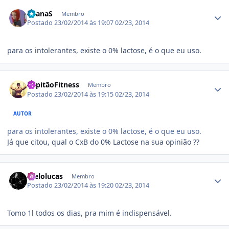
Estatísticas do autor
LuanaS
Membro
Postado
23/02/2014 às 19:07
02/23, 2014
para os intolerantes, existe o 0% lactose, é o que eu uso.
Estatísticas do autor
CapitãoFitness
Membro
Postado
23/02/2014 às 19:15
02/23, 2014
AUTOR
para os intolerantes, existe o 0% lactose, é o que eu uso.
Já que citou, qual o CxB do 0% Lactose na sua opinião ??
Estatísticas do autor
melolucas
Membro
Postado
23/02/2014 às 19:20
02/23, 2014
Tomo 1l todos os dias, pra mim é indispensável.