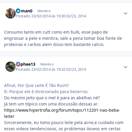
Estatísticas do autor
Roman0
Membro
Postado
23/02/2014 às 19:30
02/23, 2014
Consumo tanto em cutt como em bulk, esse papo de
engrossar a pele e mentira, vale a pena tomar boa fonte de
proteinas e carbos alem disso tem bastante calcio.
Estatísticas do autor
Orphee13
Membro
Postado
23/02/2014 às 19:32
02/23, 2014
Afinal, Por Que Leite É Tão Ruim?
R: Porque ele é direcionado para bezerros.
Do mesmo jeito que o mel é para as abelhas né?
Já tem um tópico com uma discussão dessas ai:
https://www.hipertrofia.org/forum/topic/112201-nao-beba-
leite/
Sinceramente, eu tomo pouco leite pela acne,e cuidado com
esses videos tendenciosos, os problemas ósseos em certas