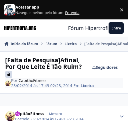
Ir para conteúdo
Acessar app
×
F
Navegue melhor pelo fórum.
Entenda
.
Fórum Hipertrofia.org
Entre
Início do fórum
Fórum
Lixeira
[Falta de Pesquisa]Afina
[Falta de Pesquisa]Afinal,
Por Que Leite É Tão Ruim?
Seguidores
Por
CapitãoFitness
23/02/2014 às 17:49
02/23, 2014
Em
Lixeira
Estatísticas do autor
CapitãoFitness
Membro
Postado
23/02/2014 às 17:49
02/23, 2014