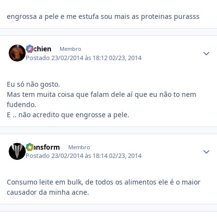
engrossa a pele e me estufa sou mais as proteinas purasss
Estatísticas do autor
ritchien
Membro
Postado
23/02/2014 às 18:12
02/23, 2014
Eu só não gosto.
Mas tem muita coisa que falam dele aí que eu não to nem
fudendo.
E .. não acredito que engrosse a pele.
Estatísticas do autor
Transform
Membro
Postado
23/02/2014 às 18:14
02/23, 2014
Consumo leite em bulk, de todos os alimentos ele é o maior
causador da minha acne.
Estatísticas do autor