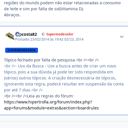
regiões do mundo podem não estar relacionadas a consumo
de leite e sim por falta de sol(Vitamina D).
Abraços.
Estatísticas do autor
mpcosta82
Supermoderador
Postado
23/02/2014 às 19:42
02/23, 2014
SUPERMODERADOR
Tópico fechado por falta de pesquisa.<br /><br />
<br />- Uso da Busca - Use a busca antes de criar um novo
tópico, pois a sua dúvida já pode ter sido respondida em
(vários) outros tópicos. A criação desnecessária de tópicos,
ignorando esta regra, poderá resultar em suspensão da conta
por até 7 dias.<br />
<br /><br />Leia as regras do fórum:
https://www.hipertrofia.org/forum/index.php?
app=forums&module=extras&section=boardrules