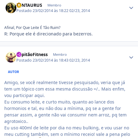
KENTAURUS
Membro
Postado
23/02/2014 às 18:22
02/23, 2014
Afinal, Por Que Leite É Tão Ruim?
R: Porque ele é direcionado para bezerros.
Estatísticas do autor
CapitãoFitness
Membro
Postado
23/02/2014 às 18:43
02/23, 2014
AUTOR
Amigo, se você realmente tivesse pesquisado, veria que já
tem um tópico com essa mesma discussão =/.. Mais enfim,
vou participar aqui.
Eu consumo leite, e curto muito, quanto ao lance dos
hormonios e tal, eu não dou a mínima, pq se a gente for
pensar assim, a gente não vai consumir nem arroz, pq tem
agrotoxico..
Eu uso 400ml de leite por dia no meu bulking, e vou usar no
meu cutting também, sem o mínimo receio! vale a pena pelo