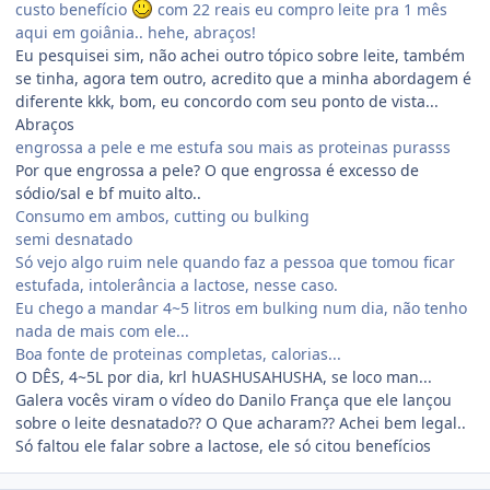
custo benefício
com 22 reais eu compro leite pra 1 mês
aqui em goiânia.. hehe, abraços!
Eu pesquisei sim, não achei outro tópico sobre leite, também
se tinha, agora tem outro, acredito que a minha abordagem é
diferente kkk, bom, eu concordo com seu ponto de vista...
Abraços
engrossa a pele e me estufa sou mais as proteinas purasss
Por que engrossa a pele? O que engrossa é excesso de
sódio/sal e bf muito alto..
Consumo em ambos, cutting ou bulking
semi desnatado
Só vejo algo ruim nele quando faz a pessoa que tomou ficar
estufada, intolerância a lactose, nesse caso.
Eu chego a mandar 4~5 litros em bulking num dia, não tenho
nada de mais com ele...
Boa fonte de proteinas completas, calorias...
O DÊS, 4~5L por dia, krl hUASHUSAHUSHA, se loco man...
Galera vocês viram o vídeo do Danilo França que ele lançou
sobre o leite desnatado?? O Que acharam?? Achei bem legal..
Só faltou ele falar sobre a lactose, ele só citou benefícios