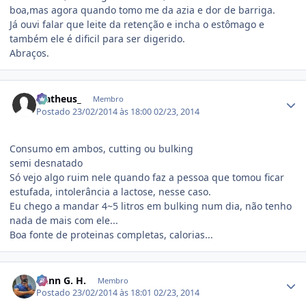
boa,mas agora quando tomo me da azia e dor de barriga.
Já ouvi falar que leite da retenção e incha o estômago e
também ele é dificil para ser digerido.
Abraços.
Estatísticas do autor
Matheus_
Membro
Postado
23/02/2014 às 18:00
02/23, 2014
Consumo em ambos, cutting ou bulking
semi desnatado
Só vejo algo ruim nele quando faz a pessoa que tomou ficar
estufada, intolerância a lactose, nesse caso.
Eu chego a mandar 4~5 litros em bulking num dia, não tenho
nada de mais com ele...
Boa fonte de proteinas completas, calorias...
Estatísticas do autor
Ðann G. H.
Membro
Postado
23/02/2014 às 18:01
02/23, 2014