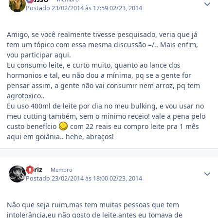
Postado
23/02/2014 às 17:59
02/23, 2014
Amigo, se você realmente tivesse pesquisado, veria que já
tem um tópico com essa mesma discussão =/.. Mais enfim,
vou participar aqui.
Eu consumo leite, e curto muito, quanto ao lance dos
hormonios e tal, eu não dou a mínima, pq se a gente for
pensar assim, a gente não vai consumir nem arroz, pq tem
agrotoxico..
Eu uso 400ml de leite por dia no meu bulking, e vou usar no
meu cutting também, sem o mínimo receio! vale a pena pelo
custo benefício
com 22 reais eu compro leite pra 1 mês
aqui em goiânia.. hehe, abraços!
Estatísticas do autor
nariz
Membro
Postado
23/02/2014 às 18:00
02/23, 2014
Nâo que seja ruim,mas tem muitas pessoas que tem
intolerância,eu não gosto de leite,antes eu tomava de