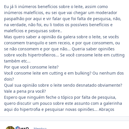
Eu já li inúmeros benefícios sobre o leite, assim como
inúmeros malefícios, eu sei que vai chegar um moderador
paspalhão por aqui e vir falar que foi falta de pesquisa, não,
na verdade, não foi, eu li todos os possíveis benefícios e
malefícios e pesquisas sobre..
Mas quero saber a opinião da galera sobre o leite, se vocês
consomem tranquilo e sem receio, e por que consomem, ou
se não consomem e por que não... Queria saber opiniões
sobre vocês hipertrofieiros... Se você consome leite em cutting
também etc...
Por que você consome leite?
Você consome leite em cutting e em bulking? Ou nenhum dos
dois?
Qual sua opinião sobre o leite sendo desnatado obviamente?
Vale a pena pra você?
Espero que ninguém feche o tópico por falta de pesquisa,
quero discutir um pouco sobre este assunto com a galerinha
aqui do hipertrofia e pesquisar novas opiniões... Abraços
Estatísticas do autor
.RussO
Membro