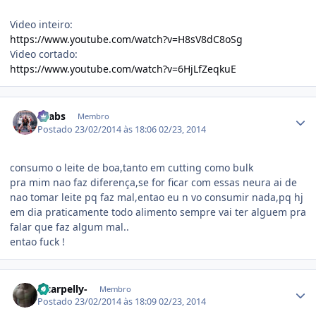
Video inteiro:
https://www.youtube.com/watch?v=H8sV8dC8oSg
Video cortado:
https://www.youtube.com/watch?v=6HjLfZeqkuE
Estatísticas do autor
Faabs
Membro
Postado
23/02/2014 às 18:06
02/23, 2014
consumo o leite de boa,tanto em cutting como bulk
pra mim nao faz diferença,se for ficar com essas neura ai de
nao tomar leite pq faz mal,entao eu n vo consumir nada,pq hj
em dia praticamente todo alimento sempre vai ter alguem pra
falar que faz algum mal..
entao fuck !
Estatísticas do autor
-scarpelly-
Membro
Postado
23/02/2014 às 18:09
02/23, 2014