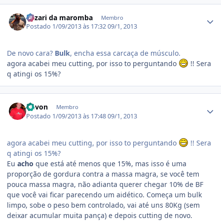
Estatísticas do autor
Fuzari da maromba
Membro
Postado
1/09/2013 às 17:32
09/1, 2013
De novo cara?
Bulk
, encha essa carcaça de músculo.
agora acabei meu cutting, por isso to perguntando
!! Sera
q atingi os 15%?
Estatísticas do autor
Devon
Membro
Postado
1/09/2013 às 17:48
09/1, 2013
agora acabei meu cutting, por isso to perguntando
!! Sera
q atingi os 15%?
Eu
acho
que está até menos que 15%, mas isso é uma
proporção de gordura contra a massa magra, se você tem
pouca massa magra, não adianta querer chegar 10% de BF
que você vai ficar parecendo um aidético. Começa um bulk
limpo, sobe o peso bem controlado, vai até uns 80Kg (sem
deixar acumular muita pança) e depois cutting de novo.