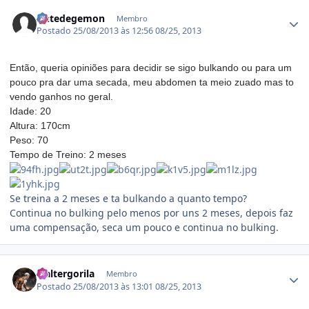
Estatísticas do autor
Antedegemon
Membro
Postado
25/08/2013 às 12:56
08/25, 2013
Então, queria opiniões para decidir se sigo bulkando ou para um
pouco pra dar uma secada, meu abdomen ta meio zuado mas to
vendo ganhos no geral.
Idade: 20
Altura: 170cm
Peso: 70
Tempo de Treino: 2 meses
Se treina a 2 meses e ta bulkando a quanto tempo?
Continua no bulking pelo menos por uns 2 meses, depois faz
uma compensação, seca um pouco e continua no bulking.
Estatísticas do autor
waltergorila
Membro
Postado
25/08/2013 às 13:01
08/25, 2013