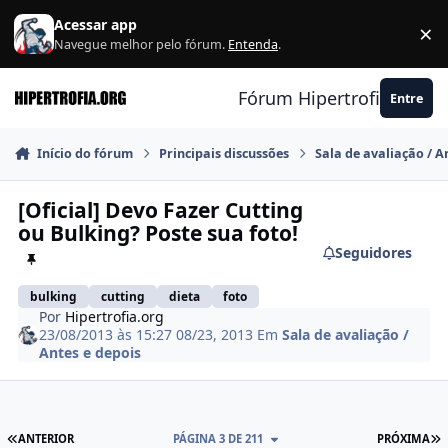
Ir para conteúdo
Acessar app
×
F
Navegue melhor pelo fórum.
Entenda
.
Fórum Hipertrofia.org
Entre
Início do fórum
Principais discussões
Sala de avaliação / A
[Oficial] Devo Fazer Cutting
ou Bulking? Poste sua foto!
Seguidores
bulking
cutting
dieta
foto
Por
Hipertrofia.org
23/08/2013 às 15:27
08/23, 2013
Em
Sala de avaliação /
Antes e depois
PRIMEIRA PÁGINA
Ú
ANTERIOR
PÁGINA 3 DE 211
PRÓXIMA