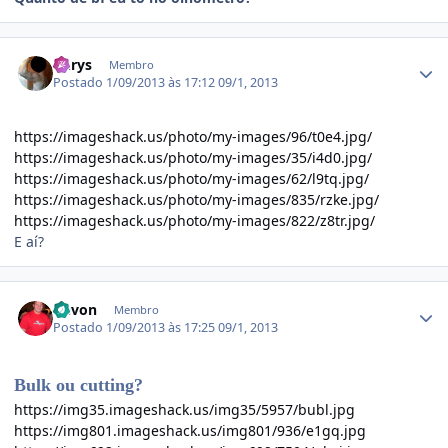
Estatísticas do autor
Chrys
Membro
Postado
1/09/2013 às 17:12
09/1, 2013
https://imageshack.us/photo/my-images/96/t0e4.jpg/
https://imageshack.us/photo/my-images/35/i4d0.jpg/
https://imageshack.us/photo/my-images/62/l9tq.jpg/
https://imageshack.us/photo/my-images/835/rzke.jpg/
https://imageshack.us/photo/my-images/822/z8tr.jpg/
E aí?
Estatísticas do autor
Devon
Membro
Postado
1/09/2013 às 17:25
09/1, 2013
Bulk ou cutting?
https://img35.imageshack.us/img35/5957/bubl.jpg
https://img801.imageshack.us/img801/936/e1gq.jpg