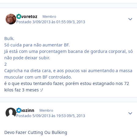
Estatísticas do autor
Favoretoz
Membro
Postado
3/09/2013 às 01:55
09/3, 2013
Bulk.
Só cuida para não aumentar BF.
Já está com uma porcentagem bacana de gordura corporal, só
não pode deixar subir.
2
Capricha na dieta cara, e aos poucos vai aumentando a massa
muscular com um BF controlado.
é o que estou tentando fazer, porém estou estagnado nos 72
kilos faz 3 meses :/
Estatísticas do autor
joaozinn
Membro
Postado
5/09/2013 às 19:53
09/5, 2013
Devo Fazer Cutting Ou Bulking