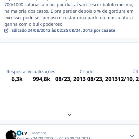
700/1000 calorias a mais por dia, aí vai crescer balofo mesmo,
na maioria dos casos. E pra perder depois o % de gordura em
excesso, pode ser penoso e custar uma parte da musculatura
ganha com o bulk poderoso.
Editado
24/08/2013 às 02:35
08/24, 2013
por caaete
Respostas
Visualizações
Criado
Últ
6,3k
994,8k
08/23, 2013
08/23, 2013
12/10, 
Expand topic overview
Estatísticas do autor
dih.v
Membro
Postado
24/08/2013 às 02:35
08/24, 2013