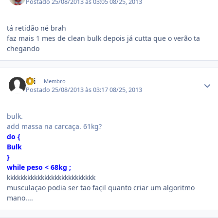
Postado
25/08/2013 às 03:05
08/25, 2013
tá retidão né brah
faz mais 1 mes de clean bulk depois já cutta que o verão ta
chegando
Estatísticas do autor
Lei
Membro
Postado
25/08/2013 às 03:17
08/25, 2013
bulk.
add massa na carcaça. 61kg?
do {
Bulk
}
while peso < 68kg ;
kkkkkkkkkkkkkkkkkkkkkkkkkk
musculaçao podia ser tao façil quanto criar um algoritmo
mano....