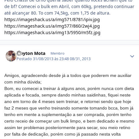
de bf? Comecei o bulk em Abril, com 60kg, pretendo continuar
até alcançar 80. To com 74,5kg, com 1,75 de altura.
https://imageshack.us/a/img571/8781/ipiv.jpg
https://imageshack.us/a/img577/860/2wj4.jpg
https://imageshack.us/a/img13/5950/m5fz.jpg
Estatísticas do autor
Cleyton Mota
Membro
Postado
31/08/2013 às 23:48
08/31, 2013
Amigos, agradecendo desde já a todos que poderem me auxiliar
com minha dúvida;
Bom, eu comecei a treinar á alguns anos, porém nunca com dieta
aplicada e focada, sempre dando minhas saidinhas, fiquei neste
ano em torno de 4 meses sem treinar, e retornei sendo que hoje
faz 2 meses que venho treinando somente tomando bcca, bom já
tenho em mente a suplementação a ser comprada, porém tenho
certo receio de começar um bulk limpo, e bem dedicado e mesmo
assim ter problemas posteriormente para secar, sou meio retino
por falta de dedicação, porém como já passado nesta volta