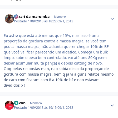
Estatísticas do autor
Fuzari da maromba
Membro
Postado
1/09/2013 às 18:22
09/1, 2013
Eu
acho
que está até menos que 15%, mas isso é uma
proporção de gordura contra a massa magra, se você tem
pouca massa magra, não adianta querer chegar 10% de BF
que você vai ficar parecendo um aidético. Começa um bulk
limpo, sobe o peso bem controlado, vai até uns 80Kg (sem
deixar acumular muita pança) e depois cutting de novo.
Obg pelas respostas man, nao sabia disso da proporçao de
gordura com massa magra, bem q ja vi alguns relatos mesmo
de cara com ficaram com 8 a 10% de bf e nao estavam
divididos :/ !
Estatísticas do autor
Devon
Membro
Postado
1/09/2013 às 19:15
09/1, 2013