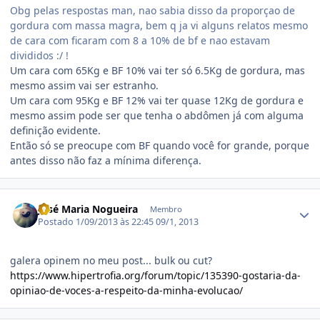
Obg pelas respostas man, nao sabia disso da proporçao de
gordura com massa magra, bem q ja vi alguns relatos mesmo
de cara com ficaram com 8 a 10% de bf e nao estavam
divididos :/ !
Um cara com 65Kg e BF 10% vai ter só 6.5Kg de gordura, mas
mesmo assim vai ser estranho.
Um cara com 95Kg e BF 12% vai ter quase 12Kg de gordura e
mesmo assim pode ser que tenha o abdômen já com alguma
definição evidente.
Então só se preocupe com BF quando você for grande, porque
antes disso não faz a mínima diferença.
Estatísticas do autor
José Maria Nogueira
Membro
Postado
1/09/2013 às 22:45
09/1, 2013
galera opinem no meu post... bulk ou cut?
https://www.hipertrofia.org/forum/topic/135390-gostaria-da-
opiniao-de-voces-a-respeito-da-minha-evolucao/