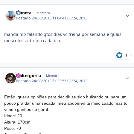
Estatísticas do autor
planeta
Membro
Postado
24/08/2013 às 04:41
08/24, 2013
manda mp falando qtos dias vc treina por semana e quais
musculos vc treina cada dia
1
Estatísticas do autor
waltergorila
Membro
Postado
24/08/2013 às 23:55
08/24, 2013
Então, queria opiniões para decidir se sigo bulkando ou para um
pouco pra dar uma secada, meu abdomen ta meio zuado mas to
vendo ganhos no geral.
Idade: 20
Altura: 170cm
Peso: 70