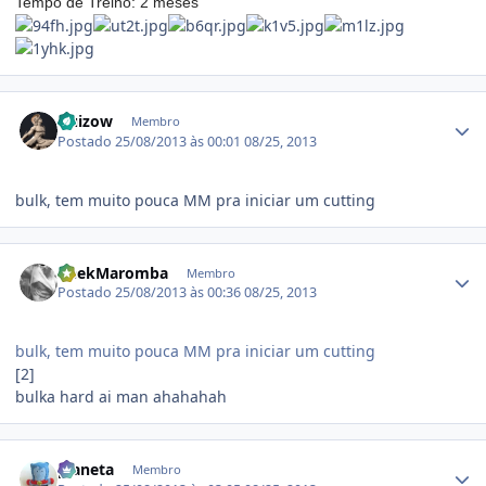
Tempo de Treino: 2 meses
Estatísticas do autor
Guizow
Membro
Postado
25/08/2013 às 00:01
08/25, 2013
bulk, tem muito pouca MM pra iniciar um cutting
Estatísticas do autor
GeekMaromba
Membro
Postado
25/08/2013 às 00:36
08/25, 2013
bulk, tem muito pouca MM pra iniciar um cutting
[2]
bulka hard ai man ahahahah
Estatísticas do autor
planeta
Membro