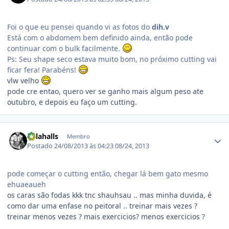
Foi o que eu pensei quando vi as fotos do
dih.v
Está com o abdomem bem definido ainda, então pode
continuar com o bulk facilmente.
Ps: Seu shape seco estava muito bom, no próximo cutting vai
ficar fera! Parabéns!
vlw velho
pode cre entao, quero ver se ganho mais algum peso ate
outubro, e depois eu faço um cutting.
Estatísticas do autor
balahalls
Membro
Postado
24/08/2013 às 04:23
08/24, 2013
pode começar o cutting então, chegar lá bem gato mesmo
ehuaeaueh
os caras são fodas kkk tnc shauhsau .. mas minha duvida, é
como dar uma enfase no peitoral .. treinar mais vezes ?
treinar menos vezes ? mais exercicios? menos exercicios ?