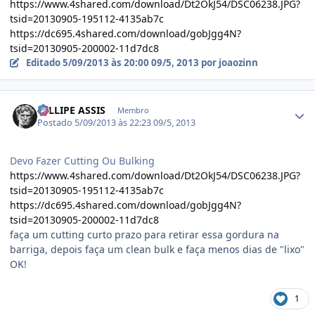
https://www.4shared.com/download/Dt2OkJ54/DSC06238.JPG?
tsid=20130905-195112-4135ab7c
https://dc695.4shared.com/download/gobJgg4N?
tsid=20130905-200002-11d7dc8
Editado
5/09/2013 às 20:00
09/5, 2013
por joaozinn
Estatísticas do autor
FELLIPE ASSIS
Membro
Postado
5/09/2013 às 22:23
09/5, 2013
Devo Fazer Cutting Ou Bulking
https://www.4shared.com/download/Dt2OkJ54/DSC06238.JPG?
tsid=20130905-195112-4135ab7c
https://dc695.4shared.com/download/gobJgg4N?
tsid=20130905-200002-11d7dc8
faça um cutting curto prazo para retirar essa gordura na
barriga, depois faça um clean bulk e faça menos dias de "lixo"
OK!
1