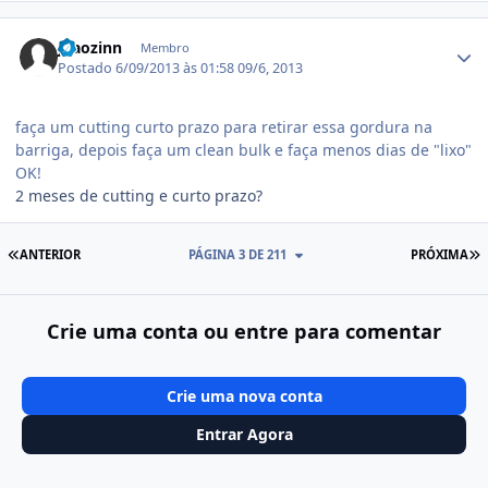
Estatísticas do autor
joaozinn
Membro
Postado
6/09/2013 às 01:58
09/6, 2013
faça um cutting curto prazo para retirar essa gordura na
barriga, depois faça um clean bulk e faça menos dias de "lixo"
OK!
2 meses de cutting e curto prazo?
PRIMEIRA PÁGINA
Ú
ANTERIOR
PÁGINA 3 DE 211
PRÓXIMA
Crie uma conta ou entre para comentar
Crie uma nova conta
Entrar Agora