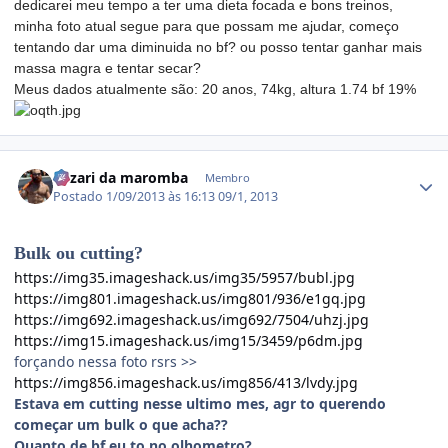
dedicarei meu tempo a ter uma dieta focada e bons treinos,
minha foto atual segue para que possam me ajudar, começo
tentando dar uma diminuida no bf? ou posso tentar ganhar mais
massa magra e tentar secar?
Meus dados atualmente são: 20 anos, 74kg, altura 1.74 bf 19%
Estatísticas do autor
Fuzari da maromba
Membro
Postado
1/09/2013 às 16:13
09/1, 2013
Bulk ou cutting?
https://img35.imageshack.us/img35/5957/bubl.jpg
https://img801.imageshack.us/img801/936/e1gq.jpg
https://img692.imageshack.us/img692/7504/uhzj.jpg
https://img15.imageshack.us/img15/3459/p6dm.jpg
forçando nessa foto rsrs >>
https://img856.imageshack.us/img856/413/lvdy.jpg
Estava em cutting nesse ultimo mes, agr to querendo
começar um bulk o que acha??
Quanto de bf eu to no olhometro?