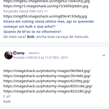
https://img692.imageshack.us/img692/7504/uhzj.jpg
https://img15.imageshack.us/img15/3459/p6dm.jpg
forçando nessa foto rsrs >>
https://img856.imageshack.us/img856/413/lvdy.jpg
Estava em cutting nesse ultimo mes, agr to querendo
começar um bulk o que acha??
Quanto de bf eu to no olhometro?
De novo cara?
Bulk
, encha essa carcaça de músculo.
Estatísticas do autor
Shemp
Membro
Postado
1/09/2013 às 17:27
09/1, 2013
https://imageshack.us/photo/my-images/96/t0e4.jpg/
https://imageshack.us/photo/my-images/35/i4d0.jpg/
https://imageshack.us/photo/my-images/62/l9tq.jpg/
https://imageshack.us/photo/my-images/835/rzke.jpg/
https://imageshack.us/photo/my-images/822/z8tr.jpg/
E aí?
bulk