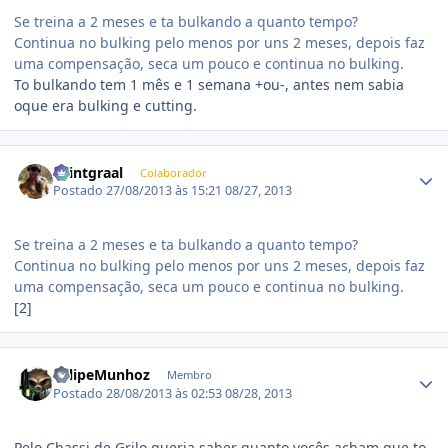
Se treina a 2 meses e ta bulkando a quanto tempo?
Continua no bulking pelo menos por uns 2 meses, depois faz
uma compensação, seca um pouco e continua no bulking.
To bulkando tem 1 mês e 1 semana +ou-, antes nem sabia
oque era bulking e cutting.
Estatísticas do autor
Saintgraal
Colaborador
Postado
27/08/2013 às 15:21
08/27, 2013
Se treina a 2 meses e ta bulkando a quanto tempo?
Continua no bulking pelo menos por uns 2 meses, depois faz
uma compensação, seca um pouco e continua no bulking.
[2]
Estatísticas do autor
FelipeMunhoz
Membro
Postado
28/08/2013 às 02:53
08/28, 2013
Pelo Chassi de Grilo queria saber quanto vocês acham que to