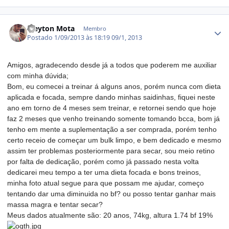
Estatísticas do autor
Cleyton Mota
Membro
Postado
1/09/2013 às 18:19
09/1, 2013
Amigos, agradecendo desde já a todos que poderem me auxiliar
com minha dúvida;
Bom, eu comecei a treinar á alguns anos, porém nunca com dieta
aplicada e focada, sempre dando minhas saidinhas, fiquei neste
ano em torno de 4 meses sem treinar, e retornei sendo que hoje
faz 2 meses que venho treinando somente tomando bcca, bom já
tenho em mente a suplementação a ser comprada, porém tenho
certo receio de começar um bulk limpo, e bem dedicado e mesmo
assim ter problemas posteriormente para secar, sou meio retino
por falta de dedicação, porém como já passado nesta volta
dedicarei meu tempo a ter uma dieta focada e bons treinos,
minha foto atual segue para que possam me ajudar, começo
tentando dar uma diminuida no bf? ou posso tentar ganhar mais
massa magra e tentar secar?
Meus dados atualmente são: 20 anos, 74kg, altura 1.74 bf 19%