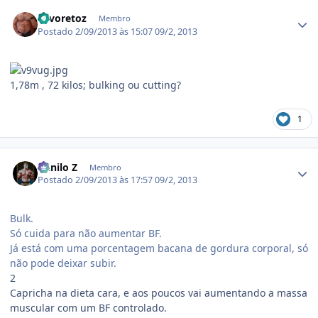
Estatísticas do autor
Favoretoz
Membro
Postado
2/09/2013 às 15:07
09/2, 2013
1,78m , 72 kilos; bulking ou cutting?
1
Estatísticas do autor
Danilo Z
Membro
Postado
2/09/2013 às 17:57
09/2, 2013
Bulk.
Só cuida para não aumentar BF.
Já está com uma porcentagem bacana de gordura corporal, só
não pode deixar subir.
2
Capricha na dieta cara, e aos poucos vai aumentando a massa
muscular com um BF controlado.