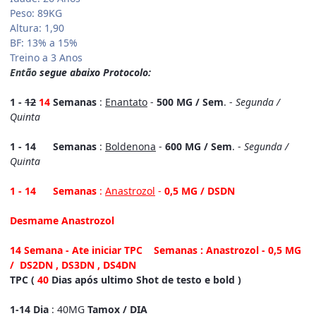
Peso: 89KG
Altura: 1,90
BF: 13% a 15%
Treino a 3 Anos
Então
segue abaixo Protocolo:
1 -
12
14
Semanas
:
Enantato
-
500 MG / Sem
. -
Segunda /
Quinta
1 - 14 Semanas
:
Boldenona
-
600 MG / Sem
. -
Segunda /
Quinta
1 - 14 Semanas
:
Anastrozol
-
0,5 MG / DSDN
Desmame Anastrozol
14 Semana - Ate iniciar TPC Semanas : Anastrozol - 0,5 MG
/
DS2DN , DS3DN , DS4DN
TPC (
40
Dias após ultimo
Shot
de testo e bold )
1-14 Dia
: 40MG
Tamox / DIA