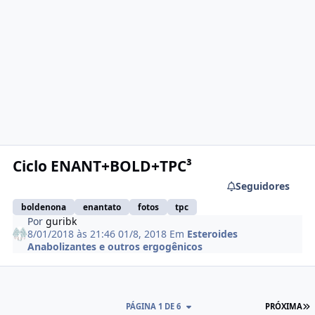
Ciclo ENANT+BOLD+TPC³
Seguidores
boldenona
enantato
fotos
tpc
Por
guribk
8/01/2018 às 21:46
01/8, 2018
Em
Esteroides
Anabolizantes e outros ergogênicos
Ú
PÁGINA 1 DE 6
PRÓXIMA