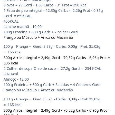
5 ovos = 29 Gord - 1,68 Carbs - 31 Prot = 390 Kcal
1 Fatia de pao integral - 12,35g Carbs - 2,26g Prot - 0,81g
Gord = 65 KCAL
455KCAL
Lanche manhã - 10:00
100g Proteína + 300 g Carb + 2 colher Gord
Frango ou Músculo + Arroz ou Macarrão
100 g - Frango = Gord: 3,57g - Carbs: 0,00g - Prot: 31,02g
= 165 kcal
300g Arroz integral = 2,49g Gord - 70,52g Carbs - 6,96g Prot =
336 Kcal
2 Colher de sopa Oleo de coco = 27,2g Gord = 234 KCAL
807 Kcal
Almoço - 12:00
100 g Proteína + 300 g Carb + Saladas + 4 Colheres Gord
Frango ou Músculo + Arroz ou Macarrão
100 g - Frango = Gord: 3,57g - Carbs: 0,00g - Prot: 31,02g
= 165 kcal
300g Arroz integral = 2,49g Gord - 70,52g Carbs - 6,96g Prot =