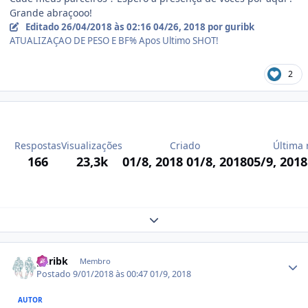
Grande abraçooo!
Editado
26/04/2018 às 02:16
04/26, 2018
por guribk
ATUALIZAÇAO DE PESO E BF% Apos Ultimo SHOT!
2
Respostas
Visualizações
Criado
Última 
166
23,3k
01/8, 2018
01/8, 2018
05/9, 201
Expand topic overview
Estatísticas do autor
guribk
Membro
Postado
9/01/2018 às 00:47
01/9, 2018
AUTOR