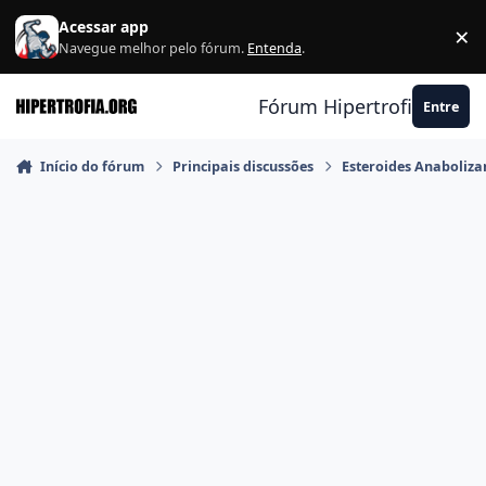
Ir para conteúdo
Acessar app
×
F
Navegue melhor pelo fórum.
Entenda
.
Fórum Hipertrofia.org
Entre
Início do fórum
Principais discussões
Esteroides Anaboliza