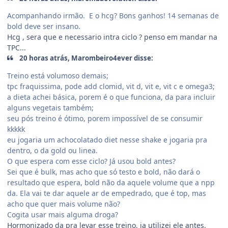
Acompanhando irmão. E o hcg? Bons ganhos! 14 semanas de
bold deve ser insano.
Hcg , sera que e necessario intra ciclo ? penso em mandar na
TPC...
20 horas atrás, Marombeiro4ever disse:
Treino está volumoso demais;
tpc fraquissima, pode add clomid, vit d, vit e, vit c e omega3;
a dieta achei básica, porem é o que funciona, da para incluir
alguns vegetais também;
seu pós treino é ótimo, porem impossível de se consumir
kkkkk
eu jogaria um achocolatado diet nesse shake e jogaria pra
dentro, o da gold ou linea.
O que espera com esse ciclo? Já usou bold antes?
Sei que é bulk, mas acho que só testo e bold, não dará o
resultado que espera, bold não da aquele volume que a npp
da. Ela vai te dar aquele ar de empedrado, que é top, mas
acho que quer mais volume não?
Cogita usar mais alguma droga?
Hormonizado da pra levar esse treino, ja utilizei ele antes.