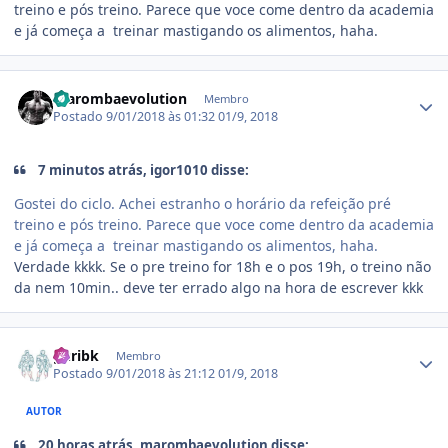
treino e pós treino. Parece que voce come dentro da academia
e já começa a treinar mastigando os alimentos, haha.
Estatísticas do autor
marombaevolution
Membro
Postado
9/01/2018 às 01:32
01/9, 2018
7 minutos atrás, igor1010 disse:
Gostei do ciclo. Achei estranho o horário da refeição pré
treino e pós treino. Parece que voce come dentro da academia
e já começa a treinar mastigando os alimentos, haha.
Verdade kkkk. Se o pre treino for 18h e o pos 19h, o treino não
da nem 10min.. deve ter errado algo na hora de escrever kkk
Estatísticas do autor
guribk
Membro
Postado
9/01/2018 às 21:12
01/9, 2018
AUTOR
20 horas atrás, marombaevolution disse: