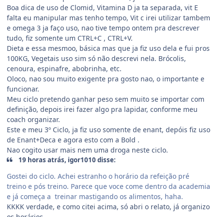
Boa dica de uso de Clomid, Vitamina D ja ta separada, vit E
falta eu manipular mas tenho tempo, Vit c irei utilizar tambem
e omega 3 ja faço uso, nao tive tempo ontem pra descrever
tudo, fiz somente um CTRL+C , CTRL+V.
Dieta e essa mesmoo, básica mas que ja fiz uso dela e fui pros
100KG, Vegetais uso sim só não descrevi nela. Brócolis,
cenoura, espinafre, abobrinha, etc.
Oloco, nao sou muito exigente pra gosto nao, o importante e
funcionar.
Meu ciclo pretendo ganhar peso sem muito se importar com
definição, depois irei fazer algo pra lapidar, conforme meu
coach organizar.
Este e meu 3º Ciclo, ja fiz uso somente de enant, depóis fiz uso
de Enant+Deca e agora esto com a Bold .
Nao cogito usar mais nem uma droga neste ciclo.
19 horas atrás, igor1010 disse:
Gostei do ciclo. Achei estranho o horário da refeição pré
treino e pós treino. Parece que voce come dentro da academia
e já começa a treinar mastigando os alimentos, haha.
KKKK verdade, e como citei acima, só abri o relato, já organizo
os horários.