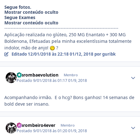
Segue fotos.
Mostrar conteúdo oculto
Segue Exames
Mostrar conteúdo oculto
-------------------------------------------------------------------------
Aplicação realizada no glúteo, 250 MG Enantato + 300 MG
Boldenona, Efetuadas pela minha excelentíssima totalmente
indolor, mão de anjo!
?
Editado
12/01/2018 às 22:18
01/12, 2018
por guribk
Estatísticas do autor
marombaevolution
Membro
Postado
9/01/2018 às 01:17
01/9, 2018
Acompanhando irmão. E o hcg? Bons ganhos! 14 semanas de
bold deve ser insano.
Estatísticas do autor
Marombeiro4ever
Membro
Postado
9/01/2018 às 01:20
01/9, 2018