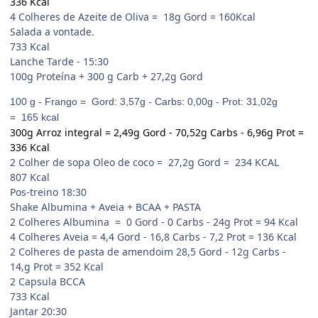
336 Kcal
4 Colheres de Azeite de Oliva = 18g Gord = 160Kcal
Salada a vontade.
733 Kcal
Lanche Tarde - 15:30
100g Proteína + 300 g Carb + 27,2g Gord
100 g - Frango = Gord: 3,57g - Carbs: 0,00g - Prot: 31,02g
= 165 kcal
300g Arroz integral = 2,49g Gord - 70,52g Carbs - 6,96g Prot =
336 Kcal
2 Colher de sopa Oleo de coco = 27,2g Gord = 234 KCAL
807 Kcal
Pos-treino 18:30
Shake Albumina + Aveia + BCAA + PASTA
2 Colheres Albumina = 0 Gord - 0 Carbs - 24g Prot = 94 Kcal
4 Colheres Aveia = 4,4 Gord - 16,8 Carbs - 7,2 Prot = 136 Kcal
2 Colheres de pasta de amendoim 28,5 Gord - 12g Carbs -
14,g Prot = 352 Kcal
2 Capsula BCCA
733 Kcal
Jantar 20:30