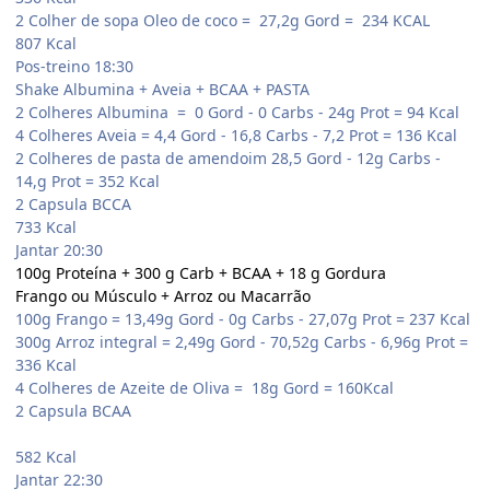
2 Colher de sopa Oleo de coco = 27,2g Gord = 234 KCAL
807 Kcal
Pos-treino 18:30
Shake Albumina + Aveia + BCAA + PASTA
2 Colheres Albumina = 0 Gord - 0 Carbs - 24g Prot = 94 Kcal
4 Colheres Aveia = 4,4 Gord - 16,8 Carbs - 7,2 Prot = 136 Kcal
2 Colheres de pasta de amendoim 28,5 Gord - 12g Carbs -
14,g Prot = 352 Kcal
2 Capsula BCCA
733 Kcal
Jantar 20:30
100g Proteína + 300 g Carb + BCAA + 18 g Gordura
Frango ou Músculo + Arroz ou Macarrão
100g Frango = 13,49g Gord - 0g Carbs - 27,07g Prot = 237 Kcal
300g Arroz integral = 2,49g Gord - 70,52g Carbs - 6,96g Prot =
336 Kcal
4 Colheres de Azeite de Oliva = 18g Gord = 160Kcal
2 Capsula BCAA
582 Kcal
Jantar 22:30