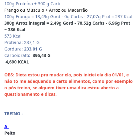
100g Proteína + 300 g Carb
Frango ou Músculo + Arroz ou Macarrão
100g Frango = 13,49g Gord - 0g Carbs - 27,07g Prot = 237 Kcal
300g Arroz integral = 2,49g Gord - 70,52g Carbs - 6,96g Prot
= 336 Kcal
573 Kcal
Proteína: 237,1 G
Gordura:
233,01 G
Carboidrato:
395,43 G
4,690 KCAL
OBS: Dieta estou pra mudar ela, pois iniciei ela dia 01/01, e
não to me adequando a certo alimentos, como por exemplo
o pós treino, se alguém tiver uma dica estou aberto a
questionamento e dicas.
TREINO :
A
Peito