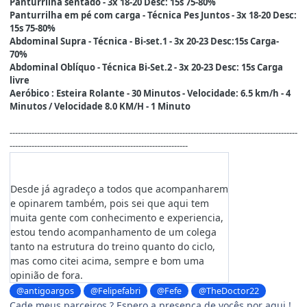
Panturrilha sentado - 3x 18-20 Desc: 15s 75-80%
Panturrilha em pé com carga - Técnica Pes Juntos - 3x 18-20 Desc:
15s 75-80%
Abdominal Supra - Técnica - Bi-set.1 - 3x 20-23 Desc:15s Carga-
70%
Abdominal Oblíquo - Técnica Bi-Set.2 - 3x 20-23 Desc: 15s Carga
livre
Aeróbico : Esteira Rolante - 30 Minutos - Velocidade: 6.5 km/h - 4
Minutos / Velocidade 8.0 KM/H - 1 Minuto
---------------------------------------------------------------------------------------------------------
-----------------------------------------------------------------
Desde já agradeço a todos que acompanharem
e opinarem também, pois sei que aqui tem
muita gente com conhecimento e experiencia,
estou tendo acompanhamento de um colega
tanto na estrutura do treino quanto do ciclo,
mas como citei acima, sempre e bom uma
opinião de fora.
@antigoargos
@Felipefabri
@Fefe
@TheDoctor22
Cade meus parceiros ? Espero a presença de vocês por aqui !