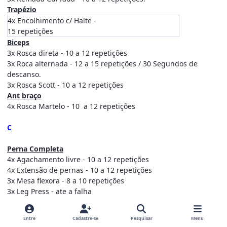
Trapézio
4x Encolhimento c/ Halte -
15 repetições
Biceps
3x Rosca direta - 10 a 12 repetições
3x Roca alternada - 12 a 15 repetições / 30 Segundos de
descanso.
3x Rosca Scott - 10 a 12 repetições
Ant braço
4x Rosca Martelo - 10 a 12 repetições
C
Perna Completa
4x Agachamento livre - 10 a 12 repetições
4x Extensão de pernas - 10 a 12 repetições
3x Mesa flexora - 8 a 10 repetições
3x Leg Press - ate a falha
4x Cadeira adutora - 10 a 12 repetições
3x Cadeira Abdutora - 10 a 12 repetições
Entre
Cadastre-se
Pesquisar
Menu
4x Elevação de gêmeos em pé - 3 a 6 repetições - carga alta