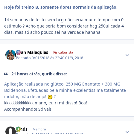
--------
Hoje foi treino B, somente dores normais da aplicação.
14 semanas de testo sem hcg não seria muito tempo com 0
estimulo ? Acho que seria bom considerar hcg 250ui cada 4
dias, mas só acho pouco sei na verdade hahaha
Estatísticas do autor
Luan Malaquias
Fisiculturista
Postado
9/01/2018 às 22:40
01/9, 2018
21 horas atrás, guribk disse:
Aplicação realizada no glúteo, 250 MG Enantato + 300 MG
Boldenona, Efetuadas pela minha excelentíssima totalmente
indolor, mão de anjo!
?
kkkkkkkkkkkkkk mano, eu ri mt disso! Boa!
Acompanhando! Só vai!
Estatísticas do autor
gmds
Membro