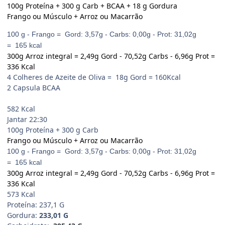
100g Proteína + 300 g Carb + BCAA + 18 g Gordura
Frango ou Músculo + Arroz ou Macarrão
100 g - Frango = Gord: 3,57g - Carbs: 0,00g - Prot: 31,02g
= 165 kcal
300g Arroz integral = 2,49g Gord - 70,52g Carbs - 6,96g Prot =
336 Kcal
4 Colheres de Azeite de Oliva = 18g Gord = 160Kcal
2 Capsula BCAA
582 Kcal
Jantar 22:30
100g Proteína + 300 g Carb
Frango ou Músculo + Arroz ou Macarrão
100 g - Frango = Gord: 3,57g - Carbs: 0,00g - Prot: 31,02g
= 165 kcal
300g Arroz integral = 2,49g Gord - 70,52g Carbs - 6,96g Prot =
336 Kcal
573 Kcal
Proteína: 237,1 G
Gordura:
233,01 G