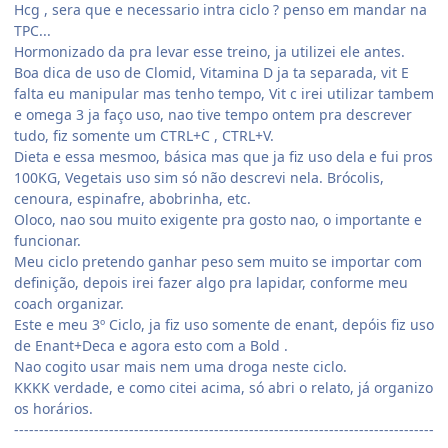
Hcg , sera que e necessario intra ciclo ? penso em mandar na
TPC...
Hormonizado da pra levar esse treino, ja utilizei ele antes.
Boa dica de uso de Clomid, Vitamina D ja ta separada, vit E
falta eu manipular mas tenho tempo, Vit c irei utilizar tambem
e omega 3 ja faço uso, nao tive tempo ontem pra descrever
tudo, fiz somente um CTRL+C , CTRL+V.
Dieta e essa mesmoo, básica mas que ja fiz uso dela e fui pros
100KG, Vegetais uso sim só não descrevi nela. Brócolis,
cenoura, espinafre, abobrinha, etc.
Oloco, nao sou muito exigente pra gosto nao, o importante e
funcionar.
Meu ciclo pretendo ganhar peso sem muito se importar com
definição, depois irei fazer algo pra lapidar, conforme meu
coach organizar.
Este e meu 3º Ciclo, ja fiz uso somente de enant, depóis fiz uso
de Enant+Deca e agora esto com a Bold .
Nao cogito usar mais nem uma droga neste ciclo.
KKKK verdade, e como citei acima, só abri o relato, já organizo
os horários.
------------------------------------------------------------------------------------