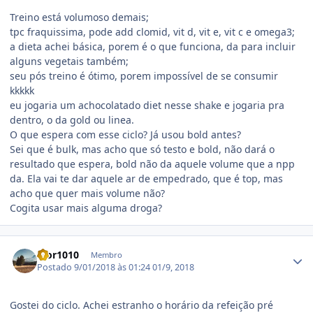
Treino está volumoso demais;
tpc fraquissima, pode add clomid, vit d, vit e, vit c e omega3;
a dieta achei básica, porem é o que funciona, da para incluir
alguns vegetais também;
seu pós treino é ótimo, porem impossível de se consumir
kkkkk
eu jogaria um achocolatado diet nesse shake e jogaria pra
dentro, o da gold ou linea.
O que espera com esse ciclo? Já usou bold antes?
Sei que é bulk, mas acho que só testo e bold, não dará o
resultado que espera, bold não da aquele volume que a npp
da. Ela vai te dar aquele ar de empedrado, que é top, mas
acho que quer mais volume não?
Cogita usar mais alguma droga?
Estatísticas do autor
igor1010
Membro
Postado
9/01/2018 às 01:24
01/9, 2018
Gostei do ciclo. Achei estranho o horário da refeição pré