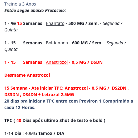
Treino a 3 Anos
Então
segue abaixo Protocolo:
1 -
12
15
Semanas
:
Enantato
-
500 MG / Sem
. -
Segunda /
Quinta
1 - 15 Semanas
:
Boldenona
-
600 MG / Sem
. -
Segunda /
Quinta
1 - 15 Semanas
:
Anastrozol
-
0,5 MG / DSDN
Desmame Anastrozol
15 Semana - Ate iniciar TPC: Anastrozol - 0,5 MG /
DS2DN ,
DS3DN , DS4DN + Letrozol 2.5MG
20 dias pra iniciar a TPC entro com Proviron 1 Comprimido a
cada 12 Horas.
TPC (
40
Dias após ultimo
Shot
de testo e bold )
1-14 Dia
: 40MG
Tamox / DIA