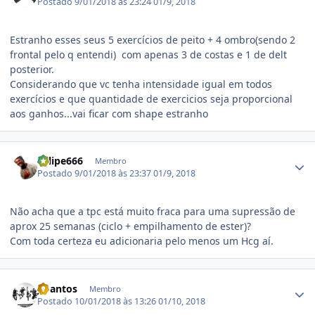
Postado
9/01/2018 às 23:24
01/9, 2018
Estranho esses seus 5 exercícios de peito + 4 ombro(sendo 2
frontal pelo q entendi) com apenas 3 de costas e 1 de delt
posterior.
Considerando que vc tenha intensidade igual em todos
exercícios e que quantidade de exercicios seja proporcional
aos ganhos...vai ficar com shape estranho
Estatísticas do autor
Felipe666
Membro
Postado
9/01/2018 às 23:37
01/9, 2018
Não acha que a tpc está muito fraca para uma supressão de
aprox 25 semanas (ciclo + empilhamento de ester)?
Com toda certeza eu adicionaria pelo menos um Hcg aí.
Estatísticas do autor
JJSantos
Membro
Postado
10/01/2018 às 13:26
01/10, 2018