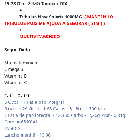
15-28 Dia
: 20MG
Tamox / DIA
+
Tribulus Now Solaris 1000MG
( MANTENHO
TRIBULUS POIS ME AJUDA A SEGURAR ( SIM ) )
+
MULTIVITAMÍNICO
Segue Dieta
Multivitaminico
Omega 3
Vitamina D
Vitamina C
Café - 07:00
5 Ovos + 1 Fatia pão integral
5 ovos = 29 Gord - 1,68 Carbs - 31 Prot = 390 Kcal
1 Fatia de pao integral - 12,35g Carbs - 2,26g Prot - 0,81g
Gord = 65 KCAL
455KCAL
Lanche manhã - 10:00