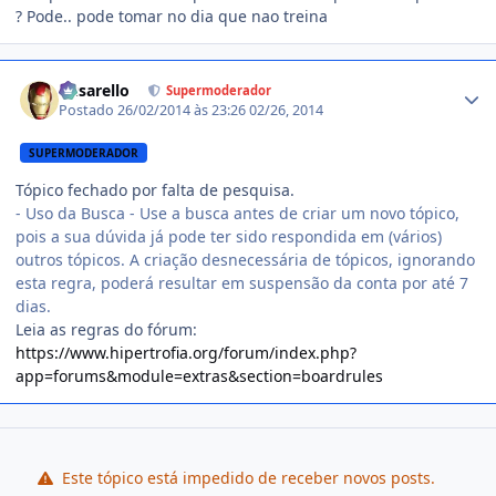
? Pode.. pode tomar no dia que nao treina
Estatísticas do autor
busarello
Supermoderador
Postado
26/02/2014 às 23:26
02/26, 2014
SUPERMODERADOR
Tópico fechado por falta de pesquisa.
- Uso da Busca - Use a busca antes de criar um novo tópico,
pois a sua dúvida já pode ter sido respondida em (vários)
outros tópicos. A criação desnecessária de tópicos, ignorando
esta regra, poderá resultar em suspensão da conta por até 7
dias.
Leia as regras do fórum:
https://www.hipertrofia.org/forum/index.php?
app=forums&module=extras&section=boardrules
Este tópico está impedido de receber novos posts.