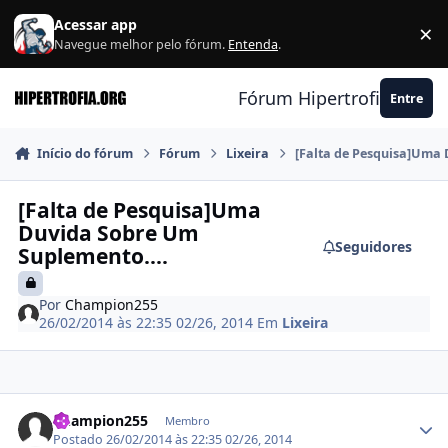
Ir para conteúdo
Acessar app
×
F
Navegue melhor pelo fórum.
Entenda
.
Fórum Hipertrofia.org
Entre
Início do fórum
Fórum
Lixeira
[Falta de Pesquisa]Uma 
[Falta de Pesquisa]Uma
Duvida Sobre Um
Seguidores
Suplemento....
Por
Champion255
26/02/2014 às 22:35
02/26, 2014
Em
Lixeira
Estatísticas do autor
Champion255
Membro
Postado
26/02/2014 às 22:35
02/26, 2014