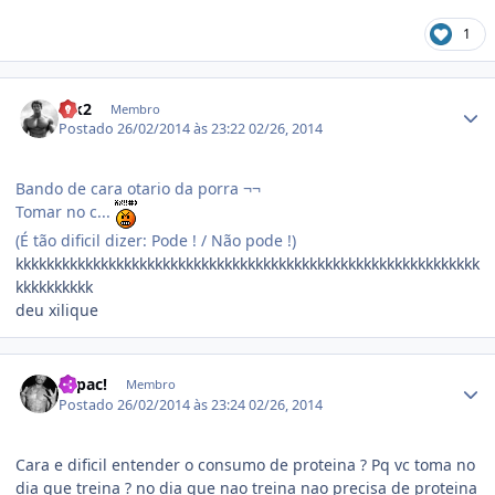
1
Estatísticas do autor
luk2
Membro
Postado
26/02/2014 às 23:22
02/26, 2014
Bando de cara otario da porra ¬¬
Tomar no c...
(É tão dificil dizer: Pode ! / Não pode !)
kkkkkkkkkkkkkkkkkkkkkkkkkkkkkkkkkkkkkkkkkkkkkkkkkkkkkkkkkkkk
kkkkkkkkkk
deu xilique
Estatísticas do autor
Tupac!
Membro
Postado
26/02/2014 às 23:24
02/26, 2014
Cara e dificil entender o consumo de proteina ? Pq vc toma no
dia que treina ? no dia que nao treina nao precisa de proteina