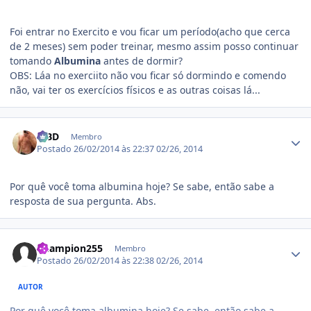
Foi entrar no Exercito e vou ficar um período(acho que cerca
de 2 meses) sem poder treinar, mesmo assim posso continuar
tomando
Albumina
antes de dormir?
OBS: Láa no exerciito não vou ficar só dormindo e comendo
não, vai ter os exercícios físicos e as outras coisas lá...
Estatísticas do autor
MBD
Membro
Postado
26/02/2014 às 22:37
02/26, 2014
Por quê você toma albumina hoje? Se sabe, então sabe a
resposta de sua pergunta. Abs.
Estatísticas do autor
Champion255
Membro
Postado
26/02/2014 às 22:38
02/26, 2014
AUTOR
Por quê você toma albumina hoje? Se sabe, então sabe a