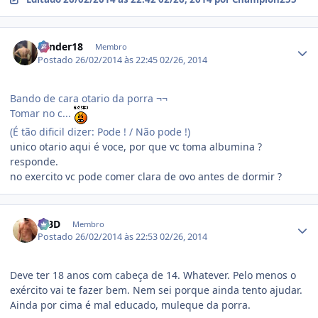
Estatísticas do autor
Lander18
Membro
Postado
26/02/2014 às 22:45
02/26, 2014
Bando de cara otario da porra ¬¬
Tomar no c...
(É tão dificil dizer: Pode ! / Não pode !)
unico otario aqui é voce, por que vc toma albumina ?
responde.
no exercito vc pode comer clara de ovo antes de dormir ?
Estatísticas do autor
MBD
Membro
Postado
26/02/2014 às 22:53
02/26, 2014
Deve ter 18 anos com cabeça de 14. Whatever. Pelo menos o
exército vai te fazer bem. Nem sei porque ainda tento ajudar.
Ainda por cima é mal educado, muleque da porra.