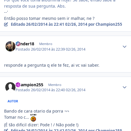
resposta de sua pergunta. Abs.
--'
Então posso tomar mesmo sem ir malhar, ne ?
Editado
26/02/2014 às 22:41
02/26, 2014
por Champion255
Estatísticas do autor
Lander18
Membro
Postado
26/02/2014 às 22:39
02/26, 2014
responde a pergunta q ele te fez, ai vc vai saber.
Estatísticas do autor
Champion255
Membro
Postado
26/02/2014 às 22:40
02/26, 2014
AUTOR
Bando de cara otario da porra ¬¬
Tomar no c...
(É tão dificil dizer: Pode ! / Não pode !)
Editado
26/02/2014 às 22:42
02/26, 2014
por Champion255