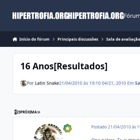
Ir para conteúdo
Fórum
Início do fórum
Principais discussões
Sala de avaliação
16 Anos[Resultados]
Por
Latin Snake
21/04/2010 às 19:10
04/21, 2010
Em
Sa
ÚLTIMA PÁGINA
1
2
3
PRÓXIMA
Postado
21/04/2010 às 
Opa galera, Ta ai meus