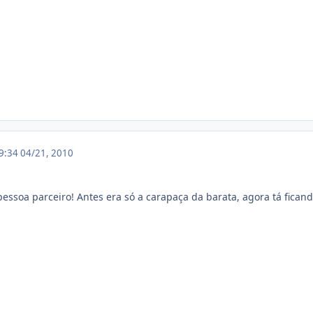
19:34
04/21, 2010
soa parceiro! Antes era só a carapaça da barata, agora tá fican