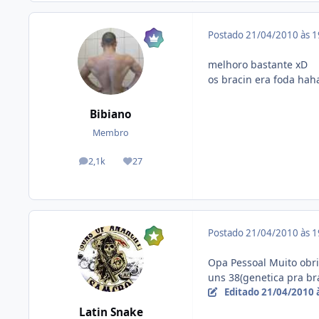
Postado
21/04/2010 às 
melhoro bastante xD
os bracin era foda hah
Bibiano
Membro
2,1k
27
posts
Reputação
Postado
21/04/2010 às 
Opa Pessoal Muito obr
uns 38(genetica pra br
Editado
21/04/2010 
Latin Snake