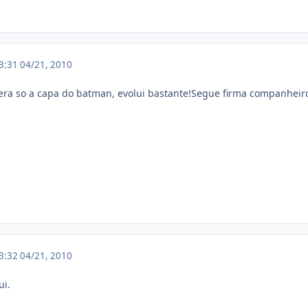
23:31
04/21, 2010
era so a capa do batman, evolui bastante!Segue firma companheir
23:32
04/21, 2010
ui.