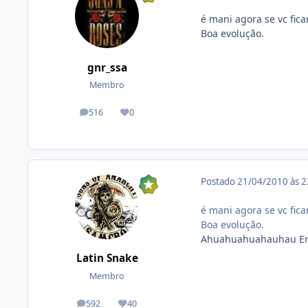
é mani agora se vc fica
Boa evolução.
gnr_ssa
Membro
516
0
posts
Reputação
Postado
21/04/2010 às 
é mani agora se vc fica
Boa evolução.
Ahuahuahuahauhau Era 
Latin Snake
Membro
592
40
posts
Reputação