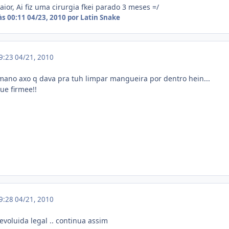
ior, Ai fiz uma cirurgia fkei parado 3 meses =/
às 00:11
04/23, 2010
por Latin Snake
19:23
04/21, 2010
 mano axo q dava pra tuh limpar mangueira por dentro hein...
ue firmee!!
19:28
04/21, 2010
voluida legal .. continua assim