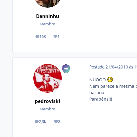
Danninhu
Membro
163
1
posts
Reputação
Postado
21/04/2010 às 
NUOOO
Nem parece a mesma pes
bacana.
Parabéns!!!
pedroviski
Membro
2,3k
8
posts
Reputação