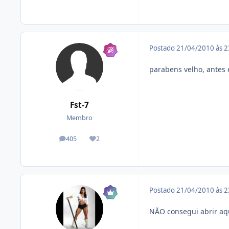
Postado
21/04/2010 às 
parabens velho, antes 
Fst-7
Membro
405
2
posts
Reputação
Postado
21/04/2010 às 
NÃO consegui abrir aq