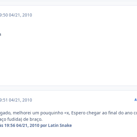
19:50
04/21, 2010
a
19:51
04/21, 2010
A
igado, melhorei um pouquinho =x, Espero chegar ao final do ano 
aço fudida) de braço.
às 19:56
04/21, 2010
por Latin Snake