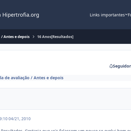
 Hipertrofia.org
Links importantes
F
 / Antes e depois
16 Anos[Resultados]
Seguidor
la de avaliação / Antes e depois
19:10
04/21, 2010
 Resultados, Gostaria que vc's falassem um pouco se evolui bem o