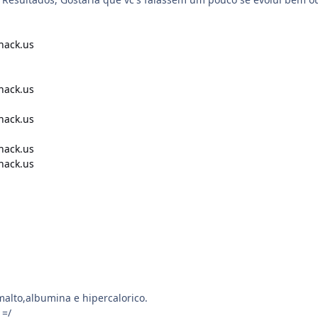
hack.us
hack.us
hack.us
hack.us
hack.us
alto,albumina e hipercalorico.
 =/