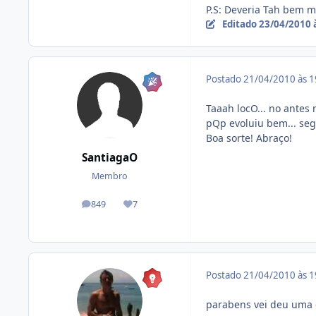
P.S: Deveria Tah bem ma
Editado
23/04/2010 
Postado
21/04/2010 às 
Taaah locO... no antes
pQp evoluiu bem... seg
Boa sorte! Abraço!
SantiagaO
Membro
849
7
posts
Reputação
Postado
21/04/2010 às 
parabens vei deu uma e