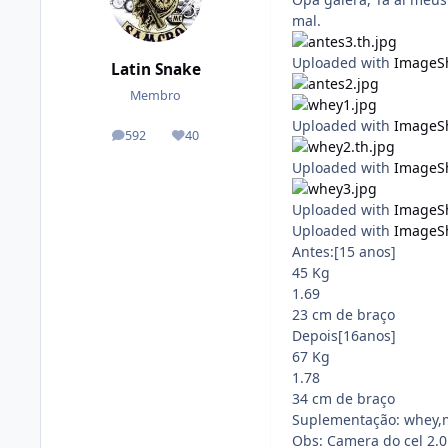
mal.
Uploaded with
ImageS
Latin Snake
Membro
Uploaded with
ImageS
592
40
posts
Reputação
Uploaded with
ImageS
Uploaded with
ImageS
Uploaded with
ImageS
Antes:[15 anos]
45 Kg
1.69
23 cm de braço
Depois[16anos]
67 Kg
1.78
34 cm de braço
Suplementação: whey,m
Obs: Camera do cel 2.0