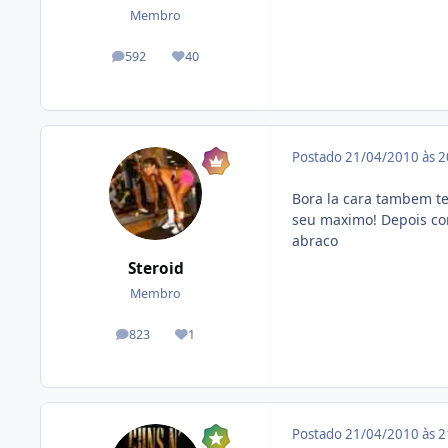
Membro
592
40
posts
Reputação
Postado
21/04/2010 às 
Bora la cara tambem te
seu maximo! Depois con
abraco
Steroid
Membro
823
1
posts
Reputação
Postado
21/04/2010 às 