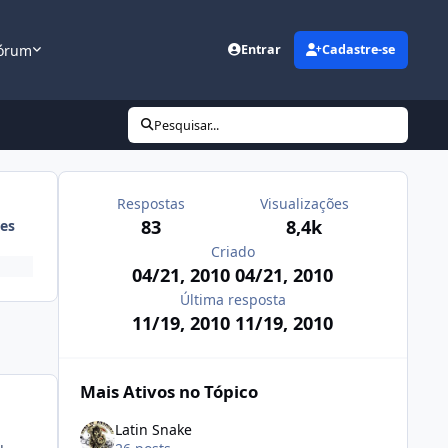
órum
Entrar
Cadastre-se
Pesquisar...
Respostas
Visualizações
83
8,4k
es
Criado
04/21, 2010
04/21, 2010
Última resposta
11/19, 2010
11/19, 2010
Mais Ativos no Tópico
Latin Snake
u