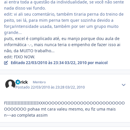
ai entra toda a questão da individualidade, se você não sente
nada disso vai fundo.
edit: vi ali seu comentário, também tiraria perna do treino de
peito, sei lá, para mim perna tem quer sozinha devido a
força/intensidade usada, também por ser um grupo muito
grande...
puts, excel é complicado até, eu manjo porque dou aula de
informática -.-, mais nunca teria o empenho de fazer isso ai
não, da MUITO trabalho...
edit: FIXO NOW.
Editado
22/03/2010 às 23:34
03/22, 2010
por maicol
Estatísticas do autor
derick
Membro
Postado
22/03/2010 às 23:28
03/22, 2010
FIIIIIIIIIIIIIIIIIIIIIIXXXOOOOOOOOOOOOOOOOOOOOOOOOO
OOOOOOO pohaa mt cara valeu mesmo, eu fiz uma mais
n~~ao completa assim
Estatísticas do autor