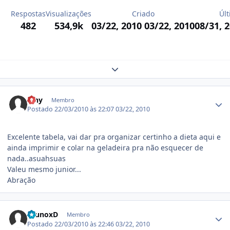
Respostas
Visualizações
Criado
Últ
482
534,9k
03/22, 2010
03/22, 2010
08/31, 
Expand topic overview
Estatísticas do autor
Viny
Membro
Postado
22/03/2010 às 22:07
03/22, 2010
Excelente tabela, vai dar pra organizar certinho a dieta aqui e
ainda imprimir e colar na geladeira pra não esquecer de
nada..asuahsuas
Valeu mesmo junior...
Abração
Estatísticas do autor
BrunoxD
Membro
Postado
22/03/2010 às 22:46
03/22, 2010