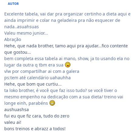
AUTOR
Excelente tabela, vai dar pra organizar certinho a dieta aqui e
ainda imprimir e colar na geladeira pra não esquecer de
nada..asuahsuas
Valeu mesmo junior...
Abração
Hehe, que nada brother, tamo aqui pra ajudar...fico contente
que gostou...
bem completa essa tabela ai mano, show, ja to usando ela no
lugar da outra q tbm era sua
vlw por compartilhar ai com a galera
ps:tem até calendário uahauhha
Hehe, que bom que curtiu...
ta loko brother, é você que faz isso tudo? se você tiver o
mesmo empenho na dedicação com a sua dieta/ treino vai
longe einh, parabéns
aushuashsa
fui eu que fiz cara, tudo do zero
valeu ai!
bons treinos e abrazz a todos!