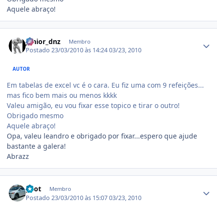
Aquele abraço!
Estatísticas do autor
junior_dnz
Membro
Postado
23/03/2010 às 14:24
03/23, 2010
AUTOR
Em tabelas de excel vc é o cara. Eu fiz uma com 9 refeições...
mas fico bem mais ou menos kkkk
Valeu amigão, eu vou fixar esse topico e tirar o outro!
Obrigado mesmo
Aquele abraço!
Opa, valeu leandro e obrigado por fixar...espero que ajude
bastante a galera!
Abrazz
Estatísticas do autor
pilot
Membro
Postado
23/03/2010 às 15:07
03/23, 2010