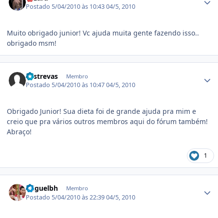
Postado
5/04/2010 às 10:43
04/5, 2010
Muito obrigado junior! Vc ajuda muita gente fazendo isso..
obrigado msm!
Estatísticas do autor
Lastrevas
Membro
Postado
5/04/2010 às 10:47
04/5, 2010
Obrigado Junior! Sua dieta foi de grande ajuda pra mim e
creio que pra vários outros membros aqui do fórum também!
Abraço!
1
Estatísticas do autor
miguelbh
Membro
Postado
5/04/2010 às 22:39
04/5, 2010