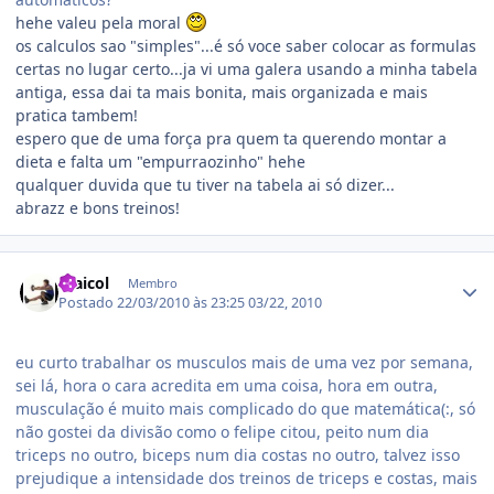
hehe valeu pela moral
os calculos sao "simples"...é só voce saber colocar as formulas
certas no lugar certo...ja vi uma galera usando a minha tabela
antiga, essa dai ta mais bonita, mais organizada e mais
pratica tambem!
espero que de uma força pra quem ta querendo montar a
dieta e falta um "empurraozinho" hehe
qualquer duvida que tu tiver na tabela ai só dizer...
abrazz e bons treinos!
Estatísticas do autor
maicol
Membro
Postado
22/03/2010 às 23:25
03/22, 2010
eu curto trabalhar os musculos mais de uma vez por semana,
sei lá, hora o cara acredita em uma coisa, hora em outra,
musculação é muito mais complicado do que matemática(:, só
não gostei da divisão como o felipe citou, peito num dia
triceps no outro, biceps num dia costas no outro, talvez isso
prejudique a intensidade dos treinos de triceps e costas, mais