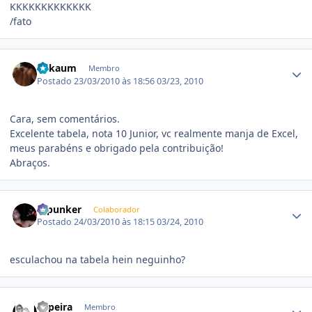
KKKKKKKKKKKKK
/fato
Estatísticas do autor
Lukaum
Membro
Postado
23/03/2010 às 18:56
03/23, 2010
Cara, sem comentários.
Excelente tabela, nota 10 Junior, vc realmente manja de Excel,
meus parabéns e obrigado pela contribuição!
Abraços.
Estatísticas do autor
Dipunker
Colaborador
Postado
24/03/2010 às 18:15
03/24, 2010
esculachou na tabela hein neguinho?
Estatísticas do autor
Topeira
Membro