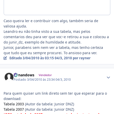
Caso queira ler e contribuir com algo, também seria de
valiosa ajuda.
Leandro eu não tinha visto a sua tabela, mas pelos
comentarios deu para ver que voc~e retirou a sua e colocou a
do junir_dz, exemplo de humildade e atitude.
Junior, parabens sem nem ver a tabela, mas tenho certeza
que tudo que eu sempre procurei. To ansioso para ver.
Editado
3/04/2010 às 03:15
04/3, 2010
por rayner
Estatísticas do autor
fernandows
Vendedor
Postado
3/04/2010 às 23:34
04/3, 2010
Para quem quiser um link direto sem ter que esperar para o
download:
Tabela 2003
(Autor da tabela: Junior DNZ)
Tabela 2007
(Autor da tabela: Junior DNZ)