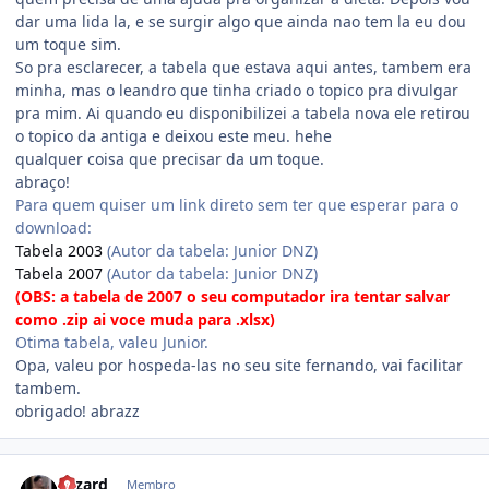
dar uma lida la, e se surgir algo que ainda nao tem la eu dou
um toque sim.
So pra esclarecer, a tabela que estava aqui antes, tambem era
minha, mas o leandro que tinha criado o topico pra divulgar
pra mim. Ai quando eu disponibilizei a tabela nova ele retirou
o topico da antiga e deixou este meu. hehe
qualquer coisa que precisar da um toque.
abraço!
Para quem quiser um link direto sem ter que esperar para o
download:
Tabela 2003
(Autor da tabela: Junior DNZ)
Tabela 2007
(Autor da tabela: Junior DNZ)
(OBS: a tabela de 2007 o seu computador ira tentar salvar
como .zip ai voce muda para .xlsx)
Otima tabela, valeu Junior.
Opa, valeu por hospeda-las no seu site fernando, vai facilitar
tambem.
obrigado! abrazz
Estatísticas do autor
wizard
Membro