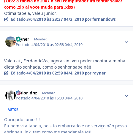
(OBS: a tabela de 2007 o seu computador ira tentar salvar
como .zip ai voce muda para .xlsx)
Otima tabela, valeu Junior.
Editado
3/04/2010 às 23:37
04/3, 2010
por fernandows
Estatísticas do autor
rayner
Membro
Postado
4/04/2010 às 02:58
04/4, 2010
Valeu ai , FerdandoWs, agora sim vou poder montar a minha
dieta tão sonhada, como o senhor sabe né!!
Editado
4/04/2010 às 02:59
04/4, 2010
por rayner
Estatísticas do autor
junior_dnz
Membro
Postado
4/04/2010 às 15:30
04/4, 2010
AUTOR
Obrigado junior!!!
Eu nem vi a tabela, pois to embarcado e no serviço não posso
abrir seu link, tem como me mandar via MP.