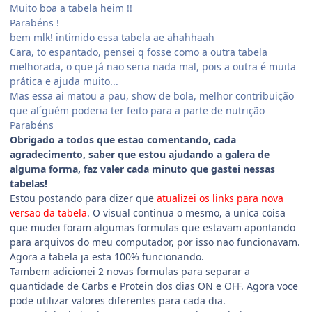
Muito boa a tabela heim !!
Parabéns !
bem mlk! intimido essa tabela ae ahahhaah
Cara, to espantado, pensei q fosse como a outra tabela
melhorada, o que já nao seria nada mal, pois a outra é muita
prática e ajuda muito...
Mas essa ai matou a pau, show de bola, melhor contribuição
que al´guém poderia ter feito para a parte de nutrição
Parabéns
Obrigado a todos que estao comentando, cada
agradecimento, saber que estou ajudando a galera de
alguma forma, faz valer cada minuto que gastei nessas
tabelas!
Estou postando para dizer que
atualizei os links para nova
versao da tabela
. O visual continua o mesmo, a unica coisa
que mudei foram algumas formulas que estavam apontando
para arquivos do meu computador, por isso nao funcionavam.
Agora a tabela ja esta 100% funcionando.
Tambem adicionei 2 novas formulas para separar a
quantidade de Carbs e Protein dos dias ON e OFF. Agora voce
pode utilizar valores diferentes para cada dia.