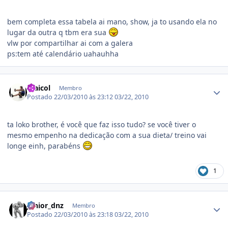
bem completa essa tabela ai mano, show, ja to usando ela no
lugar da outra q tbm era sua
vlw por compartilhar ai com a galera
ps:tem até calendário uahauhha
Estatísticas do autor
maicol
Membro
Postado
22/03/2010 às 23:12
03/22, 2010
ta loko brother, é você que faz isso tudo? se você tiver o
mesmo empenho na dedicação com a sua dieta/ treino vai
longe einh, parabéns
1
Estatísticas do autor
junior_dnz
Membro
Postado
22/03/2010 às 23:18
03/22, 2010