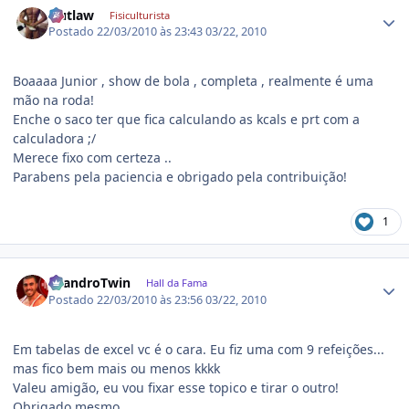
Outlaw
Fisiculturista
Postado
22/03/2010 às 23:43
03/22, 2010
Boaaaa Junior , show de bola , completa , realmente é uma
mão na roda!
Enche o saco ter que fica calculando as kcals e prt com a
calculadora ;/
Merece fixo com certeza ..
Parabens pela paciencia e obrigado pela contribuição!
1
Estatísticas do autor
LeandroTwin
Hall da Fama
Postado
22/03/2010 às 23:56
03/22, 2010
Em tabelas de excel vc é o cara. Eu fiz uma com 9 refeições...
mas fico bem mais ou menos kkkk
Valeu amigão, eu vou fixar esse topico e tirar o outro!
Obrigado mesmo