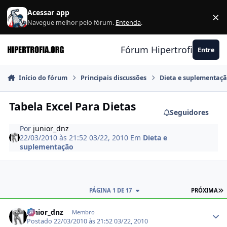
Ir para conteúdo
Acessar app
×
F
Navegue melhor pelo fórum.
Entenda
.
Fórum Hipertrofia.org
Entre
Início do fórum
Principais discussões
Dieta e suplementaç
Tabela Excel Para Dietas
Seguidores
Por
junior_dnz
22/03/2010 às 21:52
03/22, 2010
Em
Dieta e
suplementação
Ú
PÁGINA 1 DE 17
PRÓXIMA
Estatísticas do autor
junior_dnz
Membro
Postado
22/03/2010 às 21:52
03/22, 2010