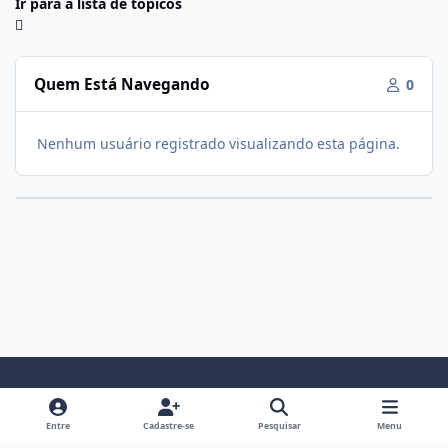
Ir para a lista de tópicos
Quem Está Navegando
0
Nenhum usuário registrado visualizando esta página.
Modo Claro
Modo Escuro
Preferência do Sistema
f
i
Entre
Cadastre-se
Pesquisar
Menu
a
n