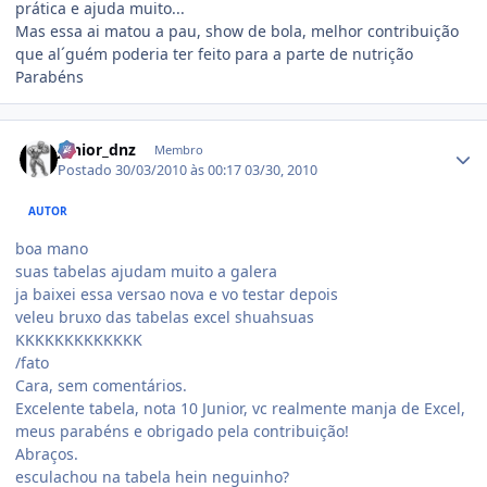
prática e ajuda muito...
Mas essa ai matou a pau, show de bola, melhor contribuição
que al´guém poderia ter feito para a parte de nutrição
Parabéns
Estatísticas do autor
junior_dnz
Membro
Postado
30/03/2010 às 00:17
03/30, 2010
AUTOR
boa mano
suas tabelas ajudam muito a galera
ja baixei essa versao nova e vo testar depois
veleu bruxo das tabelas excel shuahsuas
KKKKKKKKKKKKK
/fato
Cara, sem comentários.
Excelente tabela, nota 10 Junior, vc realmente manja de Excel,
meus parabéns e obrigado pela contribuição!
Abraços.
esculachou na tabela hein neguinho?