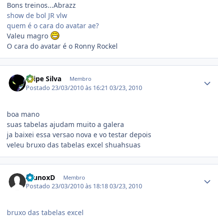
Bons treinos...Abrazz
show de bol JR vlw
quem é o cara do avatar ae?
Valeu magro
O cara do avatar é o Ronny Rockel
Estatísticas do autor
Filipe Silva
Membro
Postado
23/03/2010 às 16:21
03/23, 2010
boa mano
suas tabelas ajudam muito a galera
ja baixei essa versao nova e vo testar depois
veleu bruxo das tabelas excel shuahsuas
Estatísticas do autor
BrunoxD
Membro
Postado
23/03/2010 às 18:18
03/23, 2010
bruxo das tabelas excel