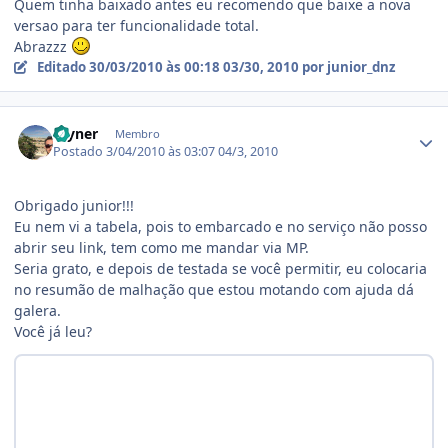
Quem tinha baixado antes eu recomendo que baixe a nova
versao para ter funcionalidade total.
Abrazzz
Editado
30/03/2010 às 00:18
03/30, 2010
por junior_dnz
Estatísticas do autor
rayner
Membro
Postado
3/04/2010 às 03:07
04/3, 2010
Obrigado junior!!!
Eu nem vi a tabela, pois to embarcado e no serviço não posso
abrir seu link, tem como me mandar via MP.
Seria grato, e depois de testada se você permitir, eu colocaria
no resumão de malhação que estou motando com ajuda dá
galera.
Você já leu?