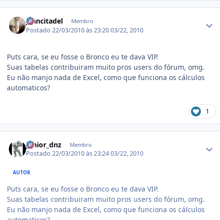
Estatísticas do autor
jeancitadel
Membro
Postado
22/03/2010 às 23:20
03/22, 2010
Puts cara, se eu fosse o Bronco eu te dava VIP.
Suas tabelas contribuiram muito pros users do fórum, omg.
Eu não manjo nada de Excel, como que funciona os cálculos
automaticos?
1
Estatísticas do autor
junior_dnz
Membro
Postado
22/03/2010 às 23:24
03/22, 2010
AUTOR
Puts cara, se eu fosse o Bronco eu te dava VIP.
Suas tabelas contribuiram muito pros users do fórum, omg.
Eu não manjo nada de Excel, como que funciona os cálculos
automaticos?