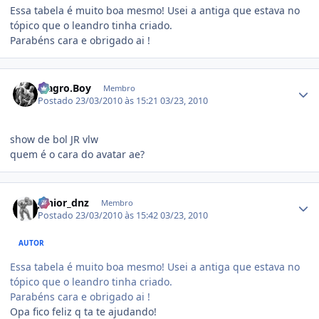
Essa tabela é muito boa mesmo! Usei a antiga que estava no
tópico que o leandro tinha criado.
Parabéns cara e obrigado ai !
Estatísticas do autor
Magro.Boy
Membro
Postado
23/03/2010 às 15:21
03/23, 2010
show de bol JR vlw
quem é o cara do avatar ae?
Estatísticas do autor
junior_dnz
Membro
Postado
23/03/2010 às 15:42
03/23, 2010
AUTOR
Essa tabela é muito boa mesmo! Usei a antiga que estava no
tópico que o leandro tinha criado.
Parabéns cara e obrigado ai !
Opa fico feliz q ta te ajudando!