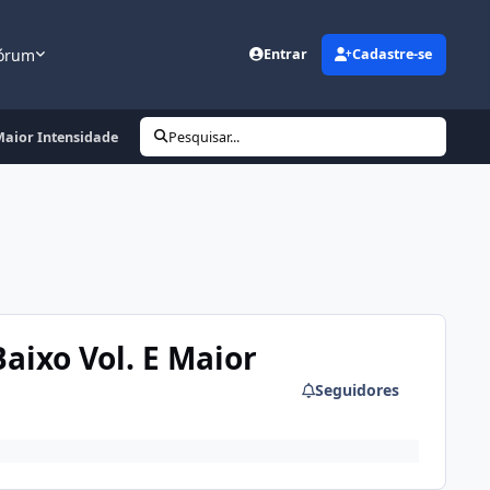
órum
Entrar
Cadastre-se
Maior Intensidade
Pesquisar...
aixo Vol. E Maior
Seguidores