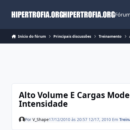
Ir para conteúdo
Fórum
Início do fórum
Principais discussões
Treinamento
Alto Volume E Cargas Moder
Intensidade
Por
V_Shape
17/12/2010 às 20:57
12/17, 2010
Em
Trei