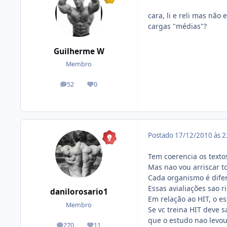
cara, li e reli mas não
cargas "médias"?
Guilherme W
Membro
52
0
posts
Reputação
Postado
17/12/2010 às 
Tem coerencia os texto
Mas nao vou arriscar t
Cada organismo é difer
Essas avialiações sao r
danilorosario1
Em relação ao HIT, o es
Membro
Se vc treina HIT deve s
que o estudo nao levo
270
11