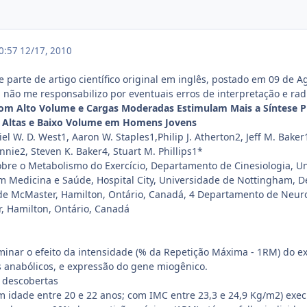
20:57
12/17, 2010
e parte de artigo científico original em inglês, postado em 09 de A
 não me responsabilizo por eventuais erros de interpretação e ra
 com Alto Volume e Cargas Moderadas Estimulam Mais a Síntese Pr
s Altas e Baixo Volume em Homens Jovens
el W. D. West1, Aaron W. Staples1,Philip J. Atherton2, Jeff M. Bak
ennie2, Steven K. Baker4, Stuart M. Phillips1*
bre o Metabolismo do Exercício, Departamento de Cinesiologia, U
 Medicina e Saúde, Hospital City, Universidade de Nottingham, D
de McMaster, Hamilton, Ontário, Canadá, 4 Departamento de Neuro
, Hamilton, Ontário, Canadá
nar o efeito da intensidade (% da Repetição Máxima - 1RM) do exer
s anabólicos, e expressão do gene miogênico.
 descobertas
idade entre 20 e 22 anos; com IMC entre 23,3 e 24,9 Kg/m2) exec