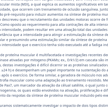
scular mista (MIX), a qual explica os aumentos significativos em t
esidade, que ocorrem com treinamento de oclusão sanguínea. Junto
são pré-requisito para induzir aumentos na síntese de proteína mu
descreveu que o recrutamento das unidades motoras ocorre de fo
 Como oposto ao requerimento para alta contrações de alta intens
intensidade, podem resultar em uma ativação total das unidades 
ortância que a intensidade para atingir a estimulação da síntese
ular e presumindo uma estimulação similar da síntese de proteína 
ntensidade que o exercício tenha sido executado até a fadiga ind
 de proteína muscular é multifacetada e investigações recentes de
nase ativadas por mitogeno (PKAMs; ex., Erk1/2) em cascata são 
 destas investigações é difícil dicernir se as proteínas sinalizado
., ≥24 h) e desempenham um papel importante na sustentação do 
 após o exercício. De forma similar, a geradora de músculo nos adu
rtrofia muscular como uma adaptação ao treinamento resistido. Me
 Pax7, um marcador da ativação da célual satélite, o qual junto 
iogenina, os quais estão envolvidos na ativação, proliferação e di
to da respotas da síntese de proteína muscular induzido pelo exer
uramos sistematicamente investigar o impacto de dois tipos disti