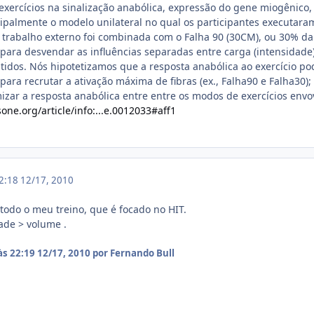
exercícios na sinalização anabólica, expressão do gene miogênico,
cipalmente o modelo unilateral no qual os participantes executaram
 trabalho externo foi combinada com o Falha 90 (30CM), ou 30% da 
para desvendar as influências separadas entre carga (intensidade)
itidos. Nós hipotetizamos que a resposta anabólica ao exercício pod
para recrutar a ativação máxima de fibras (ex., Falha90 e Falha30)
zar a resposta anabólica entre entre os modos de exercícios envo
one.org/article/info:...e.0012033#aff1
22:18
12/17, 2010
 todo o meu treino, que é focado no HIT.
ade > volume .
às 22:19
12/17, 2010
por Fernando Bull