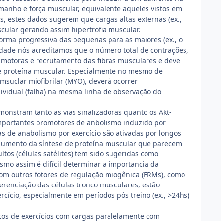
amanho e força muscular, equivalente aqueles vistos em
s, estes dados sugerem que cargas altas externas (ex.,
scular gerando assim hipertrofia muscular.
rma progressiva das pequenas para as maiores (ex., o
idade nós acreditamos que o número total de contrações,
motoras e recrutamento das fibras musculares e deve
 de proteína muscular. Especialmente no mesmo de
msuclar miofibrilar (MYO), deverá ocorrer
ividual (falha) na mesma linha de observação do
monstram tanto as vias sinalizadoras quanto os Akt-
importantes promotores de anbolismo induzido por
ras de anabolismo por exercício são ativadas por longos
aumento da síntese de proteína muscular que parecem
ltos (células satélites) tem sido sugeridas como
smo assim é difícil determinar a importancia da
com outros fotores de regulação miogênica (FRMs), como
ferenciação das células tronco musculares, estão
cício, especialmente em períodos pós treino (ex., >24hs)
ntos de exercícios com cargas paralelamente com