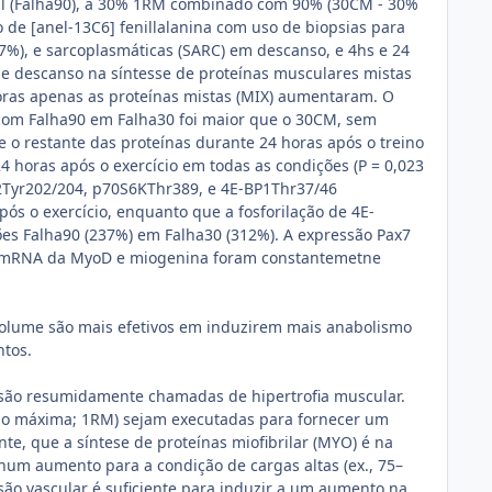
ual (Falha90), a 30% 1RM combinado com 90% (30CM - 30%
 de [anel-13C6] fenillalanina com uso de biopsias para
87%), e sarcoplasmáticas (SARC) em descanso, e 4hs e 24
 de descanso na síntesse de proteínas musculares mistas
 horas apenas as proteínas mistas (MIX) aumentaram. O
 com Falha90 em Falha30 foi maior que o 30CM, sem
o restante das proteínas durante 24 horas após o treino
4 horas após o exercício em todas as condições (P = 0,023
1/2Tyr202/204, p70S6KThr389, e 4E-BP1Thr37/46
ós o exercício, enquanto que a fosforilação de 4E-
es Falha90 (237%) em Falha30 (312%). A expressão Pax7
ão mRNA da MyoD e miogenina foram constantemetne
 volume são mais efetivos em induzirem mais anabolismo
ntos.
is são resumidamente chamadas de hipertrofia muscular.
ão máxima; 1RM) sejam executadas para fornecer um
te, que a síntese de proteínas miofibrilar (MYO) é na
m aumento para a condição de cargas altas (ex., 75–
ão vascular é suficiente para induzir a um aumento na