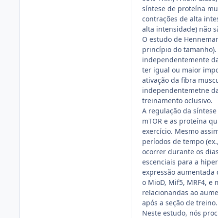
síntese de proteína mu
contrações de alta int
alta intensidade) não 
O estudo de Henneman 
princípio do tamanho).
independentemente da 
ter igual ou maior imp
ativação da fibra musc
independentemetne da i
treinamento oclusivo.
A regulação da síntese
mTOR e as proteína qui
exercício. Mesmo assim,
períodos de tempo (ex
ocorrer durante os dias
escenciais para a hipe
expressão aumentada de
o MioD, Mif5, MRF4, e m
relacionandas ao aumen
após a seção de treino.
Neste estudo, nós proc