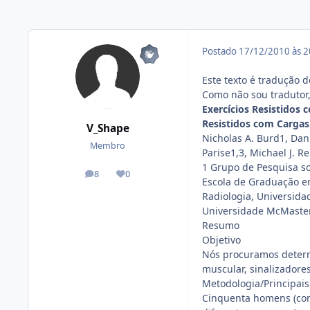
Postado
17/12/2010 às 
Este texto é tradução d
Como não sou tradutor,
Exercícios Resistidos
Resistidos com Carga
V_Shape
Nicholas A. Burd1, Dani
Membro
Parise1,3, Michael J. R
1 Grupo de Pesquisa so
8
0
posts
Reputação
Escola de Graduação em
Radiologia, Universida
Universidade McMaster
Resumo
Objetivo
Nós procuramos determi
muscular, sinalizadore
Metodologia/Principais
Cinquenta homens (com 