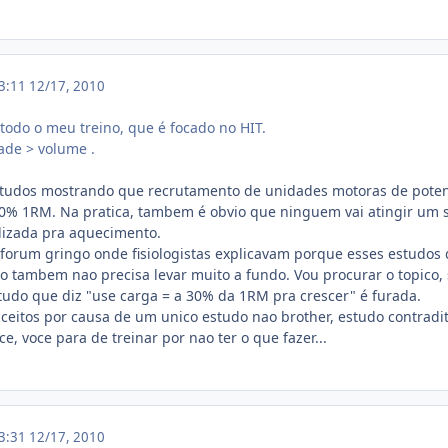
23:11
12/17, 2010
 todo o meu treino, que é focado no HIT.
ade > volume .
tudos mostrando que recrutamento de unidades motoras de potenci
0% 1RM. Na pratica, tambem é obvio que ninguem vai atingir um
tilizada pra aquecimento.
orum gringo onde fisiologistas explicavam porque esses estudos 
tao tambem nao precisa levar muito a fundo. Vou procurar o topico,
tudo que diz "use carga = a 30% da 1RM pra crescer" é furada.
eitos por causa de um unico estudo nao brother, estudo contradito
, voce para de treinar por nao ter o que fazer...
23:31
12/17, 2010