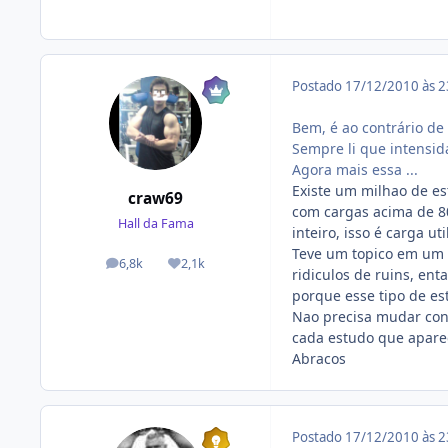
Postado
17/12/2010 às 
Bem, é ao contrário de
Sempre li que intensid
Agora mais essa ...
Existe um milhao de es
craw69
com cargas acima de 8
Hall da Fama
inteiro, isso é carga u
Teve um topico em um f
6,8k
2,1k
posts
Reputação
ridiculos de ruins, en
porque esse tipo de es
Nao precisa mudar conc
cada estudo que aparece
Abracos
Postado
17/12/2010 às 