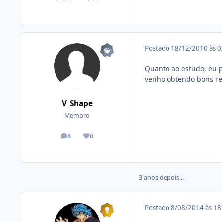
posts
Reputação
Postado
18/12/2010 às 
Quanto ao estudo, eu 
venho obtendo bons res
V_Shape
Membro
8
0
posts
Reputação
3 anos depois...
Postado
8/08/2014 às 1