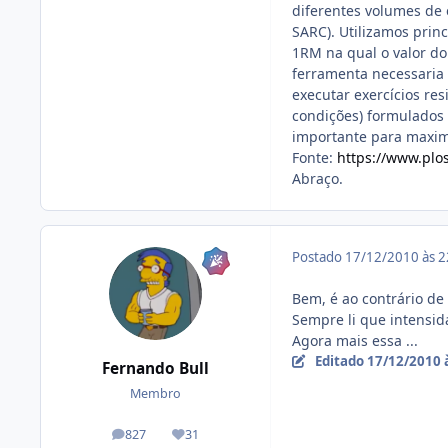
diferentes volumes de 
SARC). Utilizamos prin
1RM na qual o valor do
ferramenta necessaria 
executar exercícios res
condições) formulados 
importante para maximi
Fonte:
https://www.plos
Abraço.
Postado
17/12/2010 às 
Bem, é ao contrário de
Sempre li que intensid
Agora mais essa ...
Editado
17/12/2010 
Fernando Bull
Membro
827
31
posts
Reputação