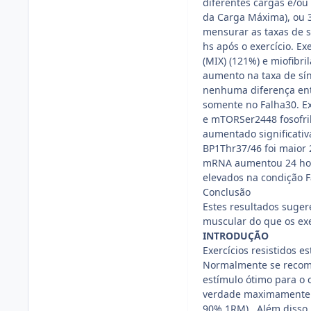
diferentes cargas e/ou
da Carga Máxima), ou 3
mensurar as taxas de s
hs após o exercício. E
(MIX) (121%) e miofibr
aumento na taxa de sí
nenhuma diferença ent
somente no Falha30. Exi
e mTORSer2448 fosofril
aumentado significativ
BP1Thr37/46 foi maior 
mRNA aumentou 24 hora
elevados na condição F
Conclusão
Estes resultados suger
muscular do que os exe
INTRODUÇÃO
Exercícios resistidos 
Normalmente se recome
estímulo ótimo para o 
verdade maximamente e
90% 1RM) . Além disso