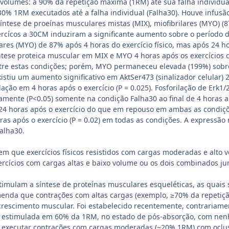
 volumes: a 90% da repetição máxima (1RM) até sua falha individ
0% 1RM executados até a falha individual (Falha30). Houve infusão
íntese de proeínas musculares mistas (MIX), miofibrilares (MYO) (
xercícos a 30CM induziram a significante aumento sobre o período
ilares (MYO) de 87% após 4 horas do exercício físico, mas após 24
ntese proteica muscular em MIX e MYO 4 horas após os exercícios
re estas condições; porém, MYO permaneceu elevada (199%) sobre 
stiu um aumento significativo em AktSer473 (sinalizador celular) 2
ação em 4 horas após o exercício (P = 0.025). Fosforilação de Erk
amente (P<0.05) somente na condição Falha30 ao final de 4 horas ap
24 horas após o exercício do que em repouso em ambas as condiçõ
s após o exercício (P = 0.02) em todas as condições. A express
alha30.
em que exercícios físicos resistidos com cargas moderadas e alto
rcícios com cargas altas e baixo volume ou os dois combinados ju
estimulam a síntese de proteínas musculares esqueléticas, as qua
nda que contrações com altas cargas (exemplo, ≥70% da repetiç
crescimento muscular. Foi estabelecido recentemente, contrariamen
stimulada em 60% da 1RM, no estado de pós-absorção, com nenhu
, executar contrações com cargas moderadas (~20% 1RM) com oclus