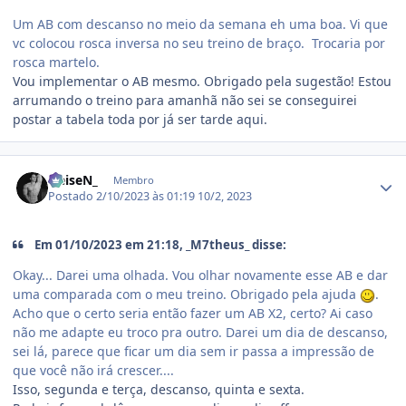
Um AB com descanso no meio da semana eh uma boa. Vi que
vc colocou rosca inversa no seu treino de braço. Trocaria por
rosca martelo.
Vou implementar o AB mesmo. Obrigado pela sugestão! Estou
arrumando o treino para amanhã não sei se conseguirei
postar a tabela toda por já ser tarde aqui.
Estatísticas do autor
HeiseN_
Membro
Postado
2/10/2023 às 01:19
10/2, 2023
Em 01/10/2023 em 21:18, _M7theus_ disse:
Okay... Darei uma olhada. Vou olhar novamente esse AB e dar
uma comparada com o meu treino. Obrigado pela ajuda
.
Acho que o certo seria então fazer um AB X2, certo? Ai caso
não me adapte eu troco pra outro. Darei um dia de descanso,
sei lá, parece que ficar um dia sem ir passa a impressão de
que você não irá crescer....
Isso, segunda e terça, descanso, quinta e sexta.