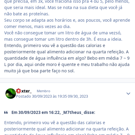
que precisa, em 3x, você fraciona isso pra 4 ou 5, pelo menos,
que seria mais ideal. Mas se nota na sua dieta que você já
não bate as proteínas.
Seu corpo se adapta aos horários e, aos poucos, você aprende
comer menos, mais vezes ao dia.
Você não consegue tomar um litro de água de uma vezsó,
mas consegue tomar um litro dentro de 3h. É essa a ideia.
Entendo, primeiro vou vê a questão das calorias e
posteriormente qual alimento adicionar na quarta refeição. A
quantidade de água influência em algo? Bebo em média 7 ~ 9
L por dia, aqui onde moro é quente e meu trabalho não ajuda
muito já que boa parte faço no sol.
Estatísticas do autor
Dexter_
Membro
Postado
30/09/2023 às 19:35
09/30, 2023
Em 30/09/2023 em 16:22, _M7theus_ disse:
Entendo, primeiro vou vê a questão das calorias e
posteriormente qual alimento adicionar na quarta refeição. A