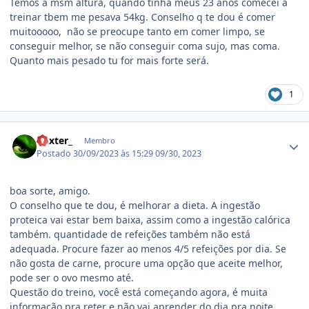
Temos a msm altura, quando tinha meus 23 anos comecei a
treinar tbem me pesava 54kg. Conselho q te dou é comer
muitooooo, não se preocupe tanto em comer limpo, se
conseguir melhor, se não conseguir coma sujo, mas coma.
Quanto mais pesado tu for mais forte será.
1
Estatísticas do autor
Dexter_
Membro
Postado
30/09/2023 às 15:29
09/30, 2023
boa sorte, amigo.
O conselho que te dou, é melhorar a dieta. A ingestão
proteica vai estar bem baixa, assim como a ingestão calórica
também. quantidade de refeições também não está
adequada. Procure fazer ao menos 4/5 refeições por dia. Se
não gosta de carne, procure uma opção que aceite melhor,
pode ser o ovo mesmo até.
Questão do treino, você está começando agora, é muita
informação pra reter e não vai aprender do dia pra noite.