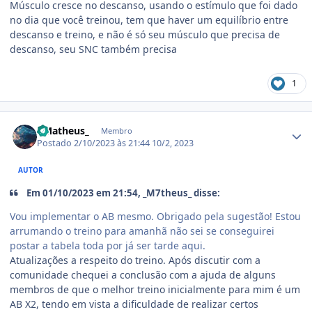
Músculo cresce no descanso, usando o estímulo que foi dado
no dia que você treinou, tem que haver um equilíbrio entre
descanso e treino, e não é só seu músculo que precisa de
descanso, seu SNC também precisa
1
Estatísticas do autor
- Matheus_
Membro
Postado
2/10/2023 às 21:44
10/2, 2023
AUTOR
Em 01/10/2023 em 21:54, _M7theus_ disse:
Vou implementar o AB mesmo. Obrigado pela sugestão! Estou
arrumando o treino para amanhã não sei se conseguirei
postar a tabela toda por já ser tarde aqui.
Atualizações a respeito do treino. Após discutir com a
comunidade chequei a conclusão com a ajuda de alguns
membros de que o melhor treino inicialmente para mim é um
AB X2, tendo em vista a dificuldade de realizar certos