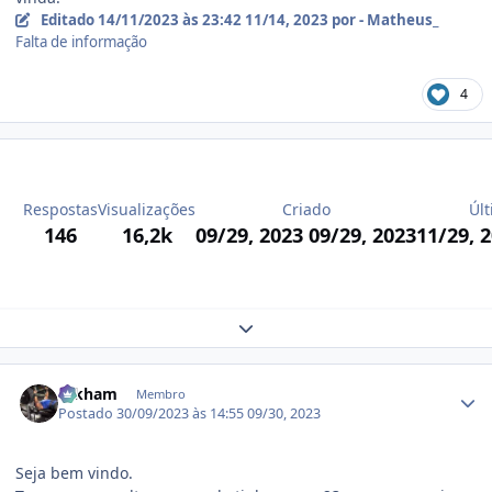
Editado
14/11/2023 às 23:42
11/14, 2023
por - Matheus_
Falta de informação
4
Respostas
Visualizações
Criado
Últ
146
16,2k
09/29, 2023
09/29, 2023
11/29, 
Expand topic overview
Estatísticas do autor
arkham
Membro
Postado
30/09/2023 às 14:55
09/30, 2023
Seja bem vindo.