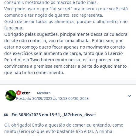
consumir, mostrsando os macros e tudo mais.
Você pode usar o app "fat secret" pra inserir o que você está
comendo e ter noção de quanto isso representa.
Gosto de pesar todos os alimentos, porque o olhometro, não
funciona.
Obrigado pelas sugestões, pincipalmente dessa calculadora
do site não conhecia, vou dar uma olhada. Então, sim, por
estar no começo quero focar apenas no movimento correto
dos exercícios sem aumento de carga, tanto que o Laércio
Refudini e o Twin batem muito nessa tecla e pareceu-me
convincente a premissa sem contar a parte do aquecimento
que não tinha conhecimento.
Estatísticas do autor
Dexter_
Membro
Postado
30/09/2023 às 18:58
09/30, 2023
Em 30/09/2023 em 15:51, _M7theus_ disse:
Oi, obrigado! Então a questão do comer eu entendo, como
muito (sério) só que evito bastante lixo e tal. A minha