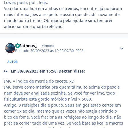
Lower, push, pull, legs.
Vou dar uma lida em ambos os treinos, encontrei já no fórum
mais informações a respeito e assim que decidir novamente
mando outro treino. Obrigado pela ajuda e sim, tentarei
adicionar uma quarta refeição.
Estatísticas do autor
- Matheus_
Membro
Postado
30/09/2023 às 19:22
09/30, 2023
AUTOR
Em 30/09/2023 em 15:58, Dexter_ disse:
IMC = indice de merda do cacete. xD
IMC serve como métrica pra quem tá muito acima do peso e
nem deve ser analisada sozinha. Se você for ver imc, todo
fisiculturista está gordo mórbido nível > 5000.
Amigo, 3 refeições dia é pouco. Seus amigos estão certos em
comer 5x ao dia, mesmo que as vezes não esteja abrindo o
bico de fome. Você fraciona as refeições ao longo do dia, não
precisa comer tudo de uma vez. Se você bate as kcal e macros