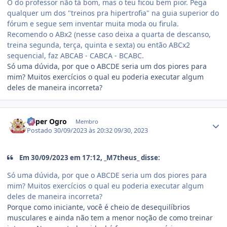
O do professor não tá bom, mas o teu ficou bem pior. Pega
qualquer um dos "treinos pra hipertrofia" na guia superior do
fórum e segue sem inventar muita moda ou firula.
Recomendo o ABx2 (nesse caso deixa a quarta de descanso,
treina segunda, terça, quinta e sexta) ou então ABCx2
sequencial, faz ABCAB - CABCA - BCABC.
Só uma dúvida, por que o ABCDE seria um dos piores para
mim? Muitos exercícios o qual eu poderia executar algum
deles de maneira incorreta?
Estatísticas do autor
Super Ogro
Membro
Postado
30/09/2023 às 20:32
09/30, 2023
Em 30/09/2023 em 17:12, _M7theus_ disse:
Só uma dúvida, por que o ABCDE seria um dos piores para
mim? Muitos exercícios o qual eu poderia executar algum
deles de maneira incorreta?
Porque como iniciante, você é cheio de desequilíbrios
musculares e ainda não tem a menor noção de como treinar