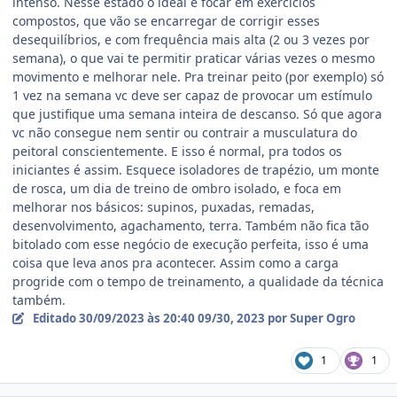
intenso. Nesse estado o ideal é focar em exercícios
compostos, que vão se encarregar de corrigir esses
desequilíbrios, e com frequência mais alta (2 ou 3 vezes por
semana), o que vai te permitir praticar várias vezes o mesmo
movimento e melhorar nele. Pra treinar peito (por exemplo) só
1 vez na semana vc deve ser capaz de provocar um estímulo
que justifique uma semana inteira de descanso. Só que agora
vc não consegue nem sentir ou contrair a musculatura do
peitoral conscientemente. E isso é normal, pra todos os
iniciantes é assim. Esquece isoladores de trapézio, um monte
de rosca, um dia de treino de ombro isolado, e foca em
melhorar nos básicos: supinos, puxadas, remadas,
desenvolvimento, agachamento, terra. Também não fica tão
bitolado com esse negócio de execução perfeita, isso é uma
coisa que leva anos pra acontecer. Assim como a carga
progride com o tempo de treinamento, a qualidade da técnica
também.
Editado
30/09/2023 às 20:40
09/30, 2023
por Super Ogro
1
1