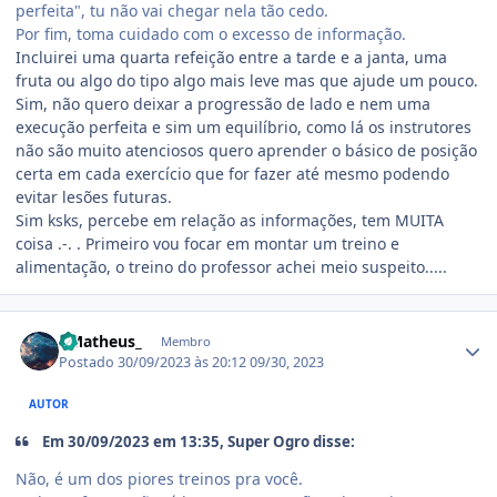
perfeita", tu não vai chegar nela tão cedo.
Por fim, toma cuidado com o excesso de informação.
Incluirei uma quarta refeição entre a tarde e a janta, uma
fruta ou algo do tipo algo mais leve mas que ajude um pouco.
Sim, não quero deixar a progressão de lado e nem uma
execução perfeita e sim um equilíbrio, como lá os instrutores
não são muito atenciosos quero aprender o básico de posição
certa em cada exercício que for fazer até mesmo podendo
evitar lesões futuras.
Sim ksks, percebe em relação as informações, tem MUITA
coisa .-. . Primeiro vou focar em montar um treino e
alimentação, o treino do professor achei meio suspeito.....
Estatísticas do autor
- Matheus_
Membro
Postado
30/09/2023 às 20:12
09/30, 2023
AUTOR
Em 30/09/2023 em 13:35, Super Ogro disse:
Não, é um dos piores treinos pra você.