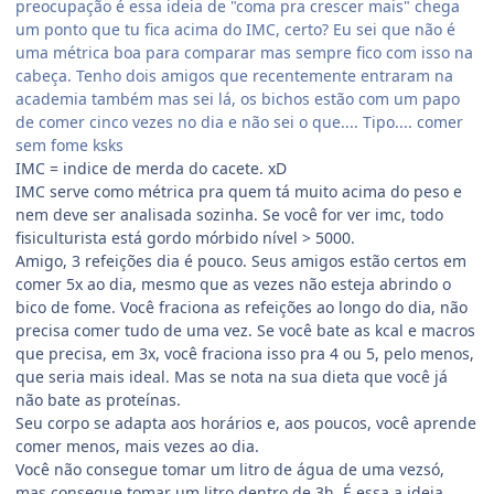
preocupação é essa ideia de "coma pra crescer mais" chega
um ponto que tu fica acima do IMC, certo? Eu sei que não é
uma métrica boa para comparar mas sempre fico com isso na
cabeça. Tenho dois amigos que recentemente entraram na
academia também mas sei lá, os bichos estão com um papo
de comer cinco vezes no dia e não sei o que.... Tipo.... comer
sem fome ksks
IMC = indice de merda do cacete. xD
IMC serve como métrica pra quem tá muito acima do peso e
nem deve ser analisada sozinha. Se você for ver imc, todo
fisiculturista está gordo mórbido nível > 5000.
Amigo, 3 refeições dia é pouco. Seus amigos estão certos em
comer 5x ao dia, mesmo que as vezes não esteja abrindo o
bico de fome. Você fraciona as refeições ao longo do dia, não
precisa comer tudo de uma vez. Se você bate as kcal e macros
que precisa, em 3x, você fraciona isso pra 4 ou 5, pelo menos,
que seria mais ideal. Mas se nota na sua dieta que você já
não bate as proteínas.
Seu corpo se adapta aos horários e, aos poucos, você aprende
comer menos, mais vezes ao dia.
Você não consegue tomar um litro de água de uma vezsó,
mas consegue tomar um litro dentro de 3h. É essa a ideia.