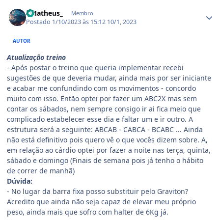
Estatísticas do autor
- Matheus_
Membro
Postado
1/10/2023 às 15:12
10/1, 2023
AUTOR
Atualização treino
- Após postar o treino que queria implementar recebi
sugestões de que deveria mudar, ainda mais por ser iniciante
e acabar me confundindo com os movimentos - concordo
muito com isso. Então optei por fazer um ABC2X mas sem
contar os sábados, nem sempre consigo ir ai fica meio que
complicado estabelecer esse dia e faltar um e ir outro. A
estrutura será a seguinte: ABCAB - CABCA - BCABC ... Ainda
não está definitivo pois quero vê o que vocês dizem sobre. A,
em relação ao cárdio optei por fazer a noite nas terça, quinta,
sábado e domingo (Finais de semana pois já tenho o hábito
de correr de manhã)
Dúvida:
- No lugar da barra fixa posso substituir pelo Graviton?
Acredito que ainda não seja capaz de elevar meu próprio
peso, ainda mais que sofro com halter de 6Kg já.