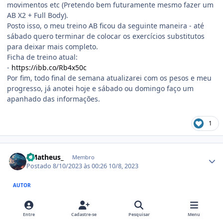
movimentos etc (Pretendo bem futuramente mesmo fazer um
AB X2 + Full Body).
Posto isso, o meu treino AB ficou da seguinte maneira - até
sábado quero terminar de colocar os exercícios substitutos
para deixar mais completo.
Ficha de treino atual:
-
https://ibb.co/Rb4x50c
Por fim, todo final de semana atualizarei com os pesos e meu
progresso, já anotei hoje e sábado ou domingo faço um
apanhado das informações.
1
Estatísticas do autor
- Matheus_
Membro
Postado
8/10/2023 às 00:26
10/8, 2023
AUTOR
Em 29/09/2023 em 20:08, _M7theus_ disse:
Entre
Cadastre-se
Pesquisar
Menu
Introdução