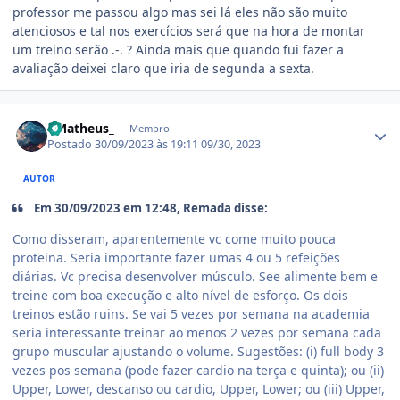
professor me passou algo mas sei lá eles não são muito
atenciosos e tal nos exercícios será que na hora de montar
um treino serão .-. ? Ainda mais que quando fui fazer a
avaliação deixei claro que iria de segunda a sexta.
Estatísticas do autor
- Matheus_
Membro
Postado
30/09/2023 às 19:11
09/30, 2023
AUTOR
Em 30/09/2023 em 12:48, Remada disse:
Como disseram, aparentemente vc come muito pouca
proteina. Seria importante fazer umas 4 ou 5 refeições
diárias. Vc precisa desenvolver músculo. See alimente bem e
treine com boa execução e alto nível de esforço. Os dois
treinos estão ruins. Se vai 5 vezes por semana na academia
seria interessante treinar ao menos 2 vezes por semana cada
grupo muscular ajustando o volume. Sugestões: (i) full body 3
vezes pos semana (pode fazer cardio na terça e quinta); ou (ii)
Upper, Lower, descanso ou cardio, Upper, Lower; ou (iii) Upper,