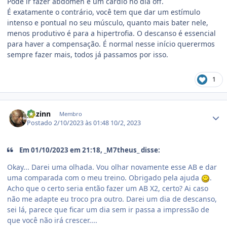
Pode ir fazer abdômen e um cardio no dia off.
É exatamente o contrário, você tem que dar um estímulo
intenso e pontual no seu músculo, quanto mais bater nele,
menos produtivo é para a hipertrofia. O descanso é essencial
para haver a compensação. É normal nesse início querermos
sempre fazer mais, todos já passamos por isso.
1
Estatísticas do autor
ghzinn
Membro
Postado
2/10/2023 às 01:48
10/2, 2023
Em 01/10/2023 em 21:18, _M7theus_ disse:
Okay... Darei uma olhada. Vou olhar novamente esse AB e dar
uma comparada com o meu treino. Obrigado pela ajuda
.
Acho que o certo seria então fazer um AB X2, certo? Ai caso
não me adapte eu troco pra outro. Darei um dia de descanso,
sei lá, parece que ficar um dia sem ir passa a impressão de
que você não irá crescer....