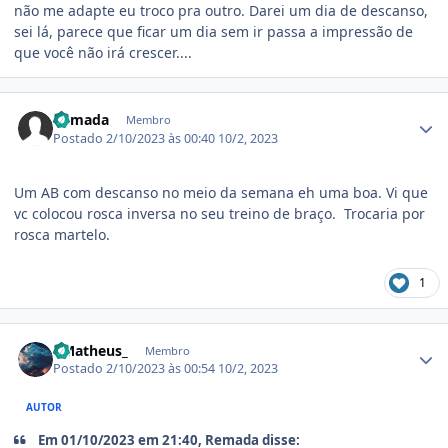
não me adapte eu troco pra outro. Darei um dia de descanso,
sei lá, parece que ficar um dia sem ir passa a impressão de
que você não irá crescer....
Estatísticas do autor
Remada
Membro
Postado
2/10/2023 às 00:40
10/2, 2023
Um AB com descanso no meio da semana eh uma boa. Vi que
vc colocou rosca inversa no seu treino de braço. Trocaria por
rosca martelo.
1
Estatísticas do autor
- Matheus_
Membro
Postado
2/10/2023 às 00:54
10/2, 2023
AUTOR
Em 01/10/2023 em 21:40, Remada disse: