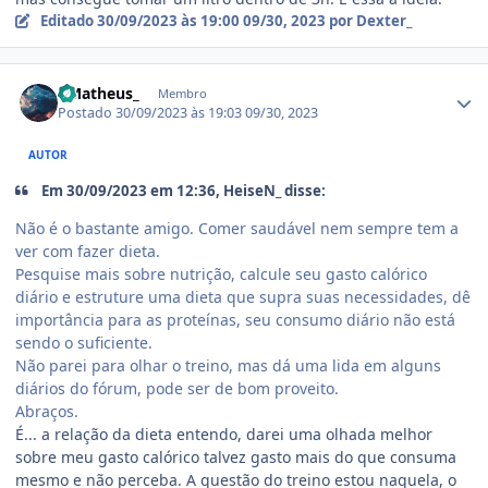
Editado
30/09/2023 às 19:00
09/30, 2023
por Dexter_
Estatísticas do autor
- Matheus_
Membro
Postado
30/09/2023 às 19:03
09/30, 2023
AUTOR
Em 30/09/2023 em 12:36, HeiseN_ disse:
Não é o bastante amigo. Comer saudável nem sempre tem a
ver com fazer dieta.
Pesquise mais sobre nutrição, calcule seu gasto calórico
diário e estruture uma dieta que supra suas necessidades, dê
importância para as proteínas, seu consumo diário não está
sendo o suficiente.
Não parei para olhar o treino, mas dá uma lida em alguns
diários do fórum, pode ser de bom proveito.
Abraços.
É... a relação da dieta entendo, darei uma olhada melhor
sobre meu gasto calórico talvez gasto mais do que consuma
mesmo e não perceba. A questão do treino estou naquela, o