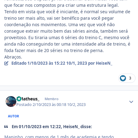
que focar nos compostos pra criar uma estrutura legal.
Tendo em vista que você é iniciante, é normal seu volume de
treino ser mais alto, vai ser benéfico para você pegar
coordenação nos movimentos. Uma vez que você não
consegue extrair muito bem das séries ainda, também será
proveitoso. Eu tiraria umas 6 séries do treino C, mesmo você
ainda não conseguindo ter uma intensidade alta de treino, é
foda fazer mais de 20 séries no treino de perna.
Abraços.
Editado
1/10/2023 às 15:22
10/1, 2023
por HeiseN_
3
Estatísticas do autor
- Matheus_
Membro
Postado
2/10/2023 às 00:18
10/2, 2023
AUTOR
Em 01/10/2023 em 12:22, HeiseN_ disse:
Maninho, com menos de 1 mês de academia e tendo