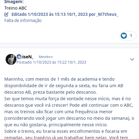
Imagem:
Treino ABC
Editado
1/10/2023 às 15:13
10/1, 2023
por _M7theus_
Falta de informação
1
Estatísticas do autor
HeiseN_
Membro
Postado
1/10/2023 às 15:22
10/1, 2023
Maninho, com menos de 1 mês de academia e tendo
disponibilidade de ir de segunda a sexta, eu faria um AB
descanso AB, preza bastante pelo descanso.
Sei que temos muita força de vontade nesse início, mas é no
descanso que você irá crescer! Pode até continuar com o ABC,
mas os treinos vão ficar com uma frequência menor
(considerando você jogar um descanso no meio da semana), o
que eu não gostaria, principalmente nesse início.
Sobre o treino, eu tiraria esses encolhimentos e focaria em
remadas, seu trapézio já vai trabalhar bem nelas. Você tem