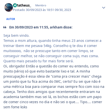
Estatísticas do autor
- Matheus_
Membro
Postado
30/09/2023 às 18:51
09/30, 2023
AUTOR
Em 30/09/2023 em 11:55, arkham disse:
Seja bem vindo.
Temos a msm altura, quando tinha meus 23 anos comecei a
treinar tbem me pesava 54kg. Conselho q te dou é comer
muitooooo, não se preocupe tanto em comer limpo, se
conseguir melhor, se não conseguir coma sujo, mas coma.
Quanto mais pesado tu for mais forte será.
Oi, obrigado! Então a questão do comer eu entendo, como
muito (sério) só que evito bastante lixo e tal. A minha
preocupação é essa ideia de "coma pra crescer mais" chega
um ponto que tu fica acima do IMC, certo? Eu sei que não é
uma métrica boa para comparar mas sempre fico com isso na
cabeça. Tenho dois amigos que recentemente entraram na
academia também mas sei lá, os bichos estão com um papo
de comer cinco vezes no dia e não sei o que.... Tipo.... comer
sem fome ksks