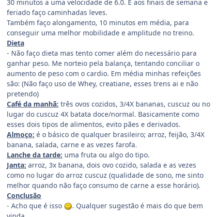
30 minutos a uma velocidade de 6.0. E aos finais de semana e
feriado faço caminhadas leves.
Também faço alongamento, 10 minutos em média, para
conseguir uma melhor mobilidade e amplitude no treino.
Dieta
- Não faço dieta mas tento comer além do necessário para
ganhar peso. Me norteio pela balança, tentando conciliar o
aumento de peso com o cardio. Em média minhas refeições
são: (Não faço uso de Whey, creatiane, esses trens ai e não
pretendo)
Café da manhã:
três ovos cozidos, 3/4X bananas, cuscuz ou no
lugar do cuscuz 4X batata doce/normal. Basicamente como
esses dois tipos de alimentos, evito pães e derivados.
Almoço:
é o básico de qualquer brasileiro; arroz, feijão, 3/4X
banana, salada, carne e as vezes farofa.
Lanche da tarde:
uma fruta ou algo do tipo.
Janta:
arroz, 3x banana, dois ovo cozido, salada e as vezes
como no lugar do arroz cuscuz (qualidade de sono, me sinto
melhor quando não faço consumo de carne a esse horário).
Conclusão
- Acho que é isso
. Qualquer sugestão é mais do que bem
vinda.