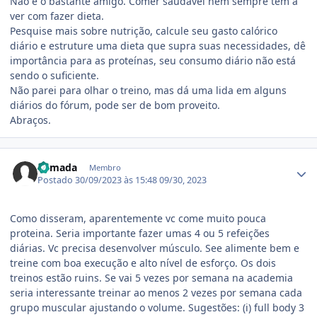
Não é o bastante amigo. Comer saudável nem sempre tem a
ver com fazer dieta.
Pesquise mais sobre nutrição, calcule seu gasto calórico
diário e estruture uma dieta que supra suas necessidades, dê
importância para as proteínas, seu consumo diário não está
sendo o suficiente.
Não parei para olhar o treino, mas dá uma lida em alguns
diários do fórum, pode ser de bom proveito.
Abraços.
Estatísticas do autor
Remada
Membro
Postado
30/09/2023 às 15:48
09/30, 2023
Como disseram, aparentemente vc come muito pouca
proteina. Seria importante fazer umas 4 ou 5 refeições
diárias. Vc precisa desenvolver músculo. See alimente bem e
treine com boa execução e alto nível de esforço. Os dois
treinos estão ruins. Se vai 5 vezes por semana na academia
seria interessante treinar ao menos 2 vezes por semana cada
grupo muscular ajustando o volume. Sugestões: (i) full body 3