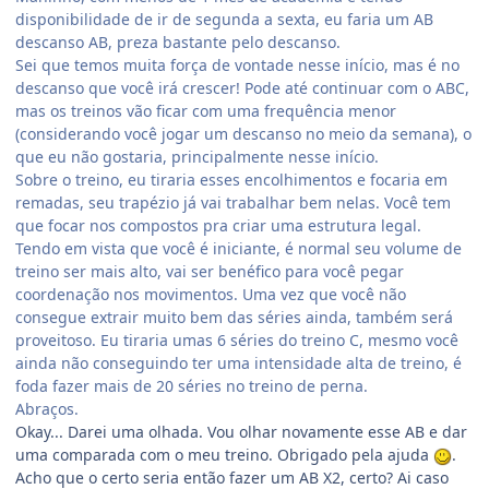
disponibilidade de ir de segunda a sexta, eu faria um AB
descanso AB, preza bastante pelo descanso.
Sei que temos muita força de vontade nesse início, mas é no
descanso que você irá crescer! Pode até continuar com o ABC,
mas os treinos vão ficar com uma frequência menor
(considerando você jogar um descanso no meio da semana), o
que eu não gostaria, principalmente nesse início.
Sobre o treino, eu tiraria esses encolhimentos e focaria em
remadas, seu trapézio já vai trabalhar bem nelas. Você tem
que focar nos compostos pra criar uma estrutura legal.
Tendo em vista que você é iniciante, é normal seu volume de
treino ser mais alto, vai ser benéfico para você pegar
coordenação nos movimentos. Uma vez que você não
consegue extrair muito bem das séries ainda, também será
proveitoso. Eu tiraria umas 6 séries do treino C, mesmo você
ainda não conseguindo ter uma intensidade alta de treino, é
foda fazer mais de 20 séries no treino de perna.
Abraços.
Okay... Darei uma olhada. Vou olhar novamente esse AB e dar
uma comparada com o meu treino. Obrigado pela ajuda
.
Acho que o certo seria então fazer um AB X2, certo? Ai caso