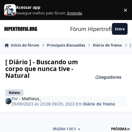
Ir para conteúdo
Acessar app
×
F
Navegue melhor pelo fórum.
Entenda
.
Fórum Hipertrofia.org
Entre
Início do fórum
Principais discussões
Diário de Treino
[
[ Diário ] - Buscando um
corpo que nunca tive -
Natural
Seguidores
Relato
Por
- Matheus_
29/09/2023 às 23:08
09/29, 2023
Em
Diário de Treino
Ú
PÁGINA 1 DE 5
PRÓXIMA