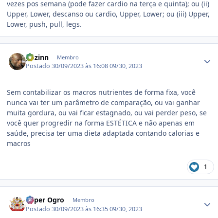
vezes pos semana (pode fazer cardio na terça e quinta); ou (ii)
Upper, Lower, descanso ou cardio, Upper, Lower; ou (iii) Upper,
Lower, push, pull, legs.
Estatísticas do autor
ghzinn
Membro
Postado
30/09/2023 às 16:08
09/30, 2023
Sem contabilizar os macros nutrientes de forma fixa, você
nunca vai ter um parâmetro de comparação, ou vai ganhar
muita gordura, ou vai ficar estagnado, ou vai perder peso, se
você quer progredir na forma ESTÉTICA e não apenas em
saúde, precisa ter uma dieta adaptada contando calorias e
macros
1
Estatísticas do autor
Super Ogro
Membro
Postado
30/09/2023 às 16:35
09/30, 2023