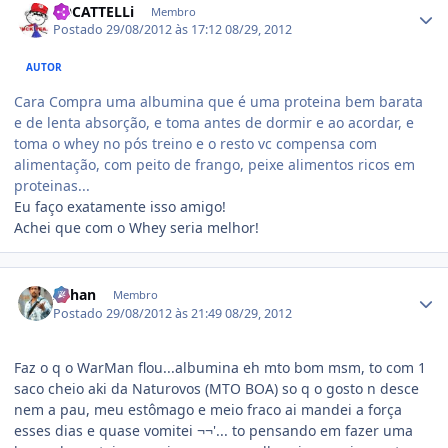
LOCATTELLi
Membro
Postado
29/08/2012 às 17:12
08/29, 2012
AUTOR
Cara Compra uma albumina que é uma proteina bem barata
e de lenta absorção, e toma antes de dormir e ao acordar, e
toma o whey no pós treino e o resto vc compensa com
alimentação, com peito de frango, peixe alimentos ricos em
proteinas...
Eu faço exatamente isso amigo!
Achei que com o Whey seria melhor!
Estatísticas do autor
Zohan
Membro
Postado
29/08/2012 às 21:49
08/29, 2012
Faz o q o WarMan flou...albumina eh mto bom msm, to com 1
saco cheio aki da Naturovos (MTO BOA) so q o gosto n desce
nem a pau, meu estômago e meio fraco ai mandei a força
esses dias e quase vomitei ¬¬'... to pensando em fazer uma