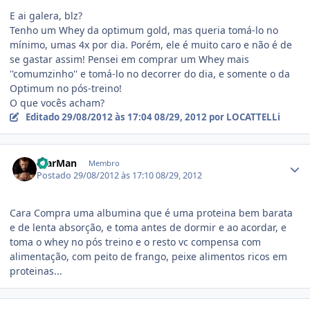
E ai galera, blz?
Tenho um Whey da optimum gold, mas queria tomá-lo no
mínimo, umas 4x por dia. Porém, ele é muito caro e não é de
se gastar assim! Pensei em comprar um Whey mais
''comumzinho'' e tomá-lo no decorrer do dia, e somente o da
Optimum no pós-treino!
O que vocês acham?
Editado
29/08/2012 às 17:04
08/29, 2012
por LOCATTELLi
Estatísticas do autor
WarMan
Membro
Postado
29/08/2012 às 17:10
08/29, 2012
Cara Compra uma albumina que é uma proteina bem barata
e de lenta absorção, e toma antes de dormir e ao acordar, e
toma o whey no pós treino e o resto vc compensa com
alimentação, com peito de frango, peixe alimentos ricos em
proteinas...
Estatísticas do autor