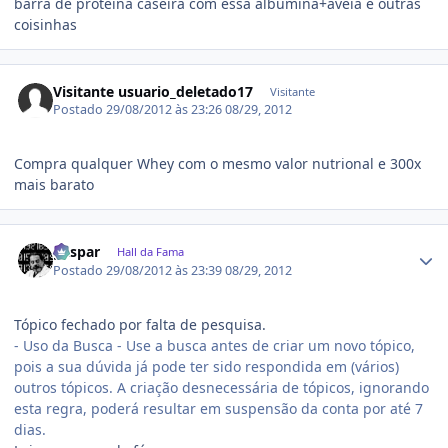
barra de proteina caseira com essa albumina+aveia e outras
coisinhas
Visitante usuario_deletado17
Visitante
Postado
29/08/2012 às 23:26
08/29, 2012
Compra qualquer Whey com o mesmo valor nutrional e 300x
mais barato
Estatísticas do autor
gaspar
Hall da Fama
Postado
29/08/2012 às 23:39
08/29, 2012
Tópico fechado por falta de pesquisa.
- Uso da Busca - Use a busca antes de criar um novo tópico,
pois a sua dúvida já pode ter sido respondida em (vários)
outros tópicos. A criação desnecessária de tópicos, ignorando
esta regra, poderá resultar em suspensão da conta por até 7
dias.