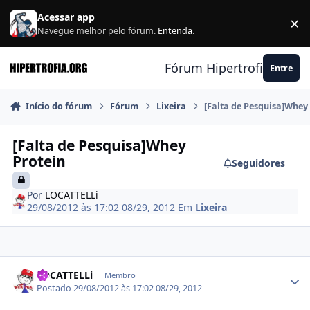
Ir para conteúdo
Acessar app
×
F
Navegue melhor pelo fórum.
Entenda
.
Fórum Hipertrofia.org
Entre
Início do fórum
Fórum
Lixeira
[Falta de Pesquisa]Whey
[Falta de Pesquisa]Whey
Protein
Seguidores
Por
LOCATTELLi
29/08/2012 às 17:02
08/29, 2012
Em
Lixeira
Estatísticas do autor
LOCATTELLi
Membro
Postado
29/08/2012 às 17:02
08/29, 2012