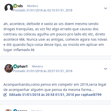
Estatísticas do autor
gmds
Membro
Postado
31/01/2018 às 02:10
01/31, 2018
ah, acontece, deltoide e vasto as vzs doem mesmo sendo
drogas tranquilas, as vzs fez algo errado que causou dor,
contraiu ou colocou agulha um pouco pro lado etc etc, direto
acontece kkk. Nunca usei as antigas, comecei agora nas novas
e dói quando faço coisa desse tipo, ou insisto em aplicar em
lugar inflamado kk
Estatísticas do autor
Raphav1
Membro
Postado
31/01/2018 às 20:57
01/31, 2018
Acompanhando,como penso em competir em 2019,seria legal
de acompanhar alguém que pensa da mesma forma...
Editado
31/01/2018 às 20:58
01/31, 2018
por raphael8799
Estatísticas do autor