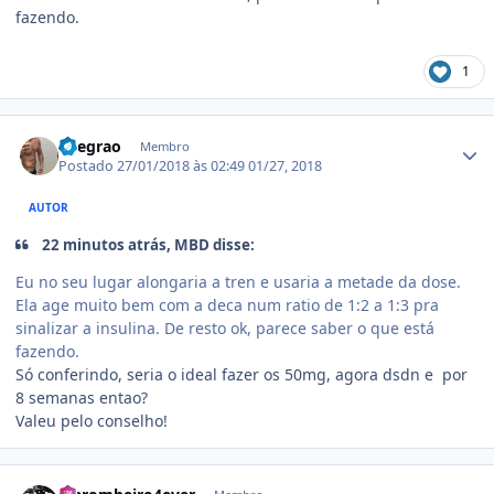
fazendo.
1
Estatísticas do autor
llnegrao
Membro
Postado
27/01/2018 às 02:49
01/27, 2018
AUTOR
22 minutos atrás, MBD disse:
Eu no seu lugar alongaria a tren e usaria a metade da dose.
Ela age muito bem com a deca num ratio de 1:2 a 1:3 pra
sinalizar a insulina. De resto ok, parece saber o que está
fazendo.
Só conferindo, seria o ideal fazer os 50mg, agora dsdn e por
8 semanas entao?
Valeu pelo conselho!
Estatísticas do autor