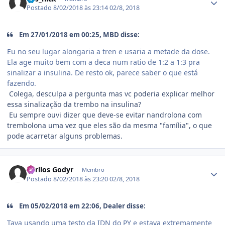
Postado
8/02/2018 às 23:14
02/8, 2018
Em 27/01/2018 em 00:25, MBD disse:
Eu no seu lugar alongaria a tren e usaria a metade da dose.
Ela age muito bem com a deca num ratio de 1:2 a 1:3 pra
sinalizar a insulina. De resto ok, parece saber o que está
fazendo.
Colega, desculpa a pergunta mas vc poderia explicar melhor
essa sinalização da trembo na insulina?
Eu sempre ouvi dizer que deve-se evitar nandrolona com
trembolona uma vez que eles são da mesma "família", o que
pode acarretar alguns problemas.
Estatísticas do autor
Carllos Godyr
Membro
Postado
8/02/2018 às 23:20
02/8, 2018
Em 05/02/2018 em 22:06, Dealer disse:
Tava usando uma testo da IDN do PY e estava extremamente