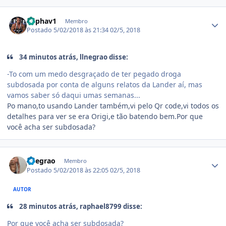
Estatísticas do autor
Raphav1
Membro
Postado
5/02/2018 às 21:34
02/5, 2018
34 minutos atrás, llnegrao disse:
-To com um medo desgraçado de ter pegado droga
subdosada por conta de alguns relatos da Lander aí, mas
vamos saber só daqui umas semanas...
Po mano,to usando Lander também,vi pelo Qr code,vi todos os
detalhes para ver se era Origi,e tão batendo bem.Por que
você acha ser subdosada?
Estatísticas do autor
llnegrao
Membro
Postado
5/02/2018 às 22:05
02/5, 2018
AUTOR
28 minutos atrás, raphael8799 disse:
Por que você acha ser subdosada?