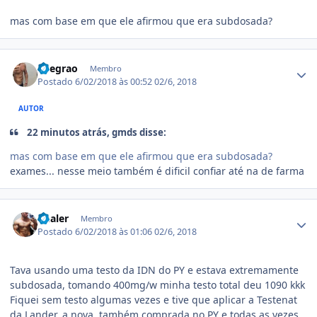
mas com base em que ele afirmou que era subdosada?
Estatísticas do autor
llnegrao
Membro
Postado
6/02/2018 às 00:52
02/6, 2018
AUTOR
22 minutos atrás, gmds disse:
mas com base em que ele afirmou que era subdosada?
exames... nesse meio também é dificil confiar até na de farma
Estatísticas do autor
Dealer
Membro
Postado
6/02/2018 às 01:06
02/6, 2018
Tava usando uma testo da IDN do PY e estava extremamente
subdosada, tomando 400mg/w minha testo total deu 1090 kkk
Fiquei sem testo algumas vezes e tive que aplicar a Testenat
da Lander, a nova, também comprada no PY e todas as vezes