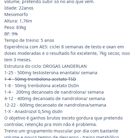
volume, pretendo subir só no ano que vem.
Idade: 22anos
Mesomorfo
Altura: 1,76m
Peso: 83kg
BF: 9%
Tempo de treino: 5 anos
Experiência com AES: ciclei 8 semanas de testo e oxan em
doses moderadas e o resultado foi excelente, 7kg secos; isso
tem 3 meses.
Estrutura do ciclo: DROGAS LANDERLAN
1-25 - 500mg testosterona enantato/ semana
1-4 - 50mg trenbolona acetato TSD
1-8 - 50mg trenbolona acetato DsDn
1-4 - 200mg decanoato de nandrolona/ semana
4-12 - 400mg decanoato de nandrolona/ semana
12-22 - 600mg decanoato de nandrolona/semana
1-X - Anastrozol 0,5mg dsdn
O objetivo é ganhos brutos exceto gordura que pretendo
controlar, retenção pra mim não é problema.
Treino um grupamento muscular por dia com bastante
volume e pouco tempo de descanso - treino metabólico