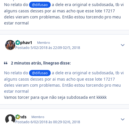
No relato do
a dele era original e subdosada, tb vi
@difusao
alguns casos desses por ai mas acho que esse lote 17217
deles vieram com problemas. Então estou torcendo pro meu
estar normal
Estatísticas do autor
Raphav1
Membro
Postado
5/02/2018 às 22:09
02/5, 2018
2 minutos atrás, llnegrao disse:
No relato do
a dele era original e subdosada, tb vi
@difusao
alguns casos desses por ai mas acho que esse lote 17217
deles vieram com problemas. Então estou torcendo pro meu
estar normal
Vamos torcer para que não seja subdosada ent kkkkk
Estatísticas do autor
gmds
Membro
Postado
6/02/2018 às 00:29
02/6, 2018