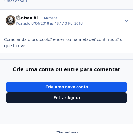
1 mês depois...
Estatísticas do autor
Denison AL
Membro
Postado
8/04/2018 às 18:17
04/8, 2018
Como anda o protocolo? encerrou na metade? continuou? o
que houve...
Crie uma conta ou entre para comentar
Crie uma nova conta
Entrar Agora
Seguidores