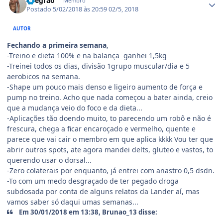
llnegrao
Membro
Postado
5/02/2018 às 20:59
02/5, 2018
AUTOR
Fechando a primeira semana
,
-Treino e dieta 100% e na balança ganhei 1,5kg
-Treinei todos os dias, divisão 1grupo muscular/dia e 5
aerobicos na semana.
-Shape um pouco mais denso e ligeiro aumento de força e
pump no treino. Acho que nada começou a bater ainda, creio
que a mudança veio do foco e da dieta...
-Aplicações tão doendo muito, to parecendo um robô e não é
frescura, chega a ficar encaroçado e vermelho, quente e
parece que vai cair o membro em que aplica kkkk Vou ter que
abrir outros spots, ate agora mandei delts, gluteo e vastos, to
querendo usar o dorsal...
-Zero colaterais por enquanto, já entrei com anastro 0,5 dsdn.
-To com um medo desgraçado de ter pegado droga
subdosada por conta de alguns relatos da Lander aí, mas
vamos saber só daqui umas semanas...
Em 30/01/2018 em 13:38, Brunao_13 disse: