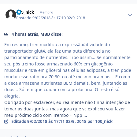
Estatísticas do autor
100_nick
Membro
Postado
9/02/2018 às 17:10
02/9, 2018
4 horas atrás, MBD disse:
Em resumo, tren modifica a expressão/atividade do
transportador glut4, ela faz uma puta diferencia no
particionamento de nutrientes. Tipo assim... Se normalmente
seu pós treino fosse armazenado 60% em glicogênio
muscular e 40% em glicerol nas células adiposas, a tren pode
mudar esse ratio pra 70:30, ou até mesmo pra mais... E como
a deca armazena nutrientes BEM demais, bem, juntando as
duas... Só tem que cuidar com a prolactina. O resto é só
alegria.
Obrigado por esclarecer, eu realmente não tinha intenção de
tomar as duas juntas, mas agora que vc explicou vou fazer
meu próximo ciclo com Trembo + Npp ...
Editado
9/02/2018 às 17:11
02/9, 2018
por 100_nick