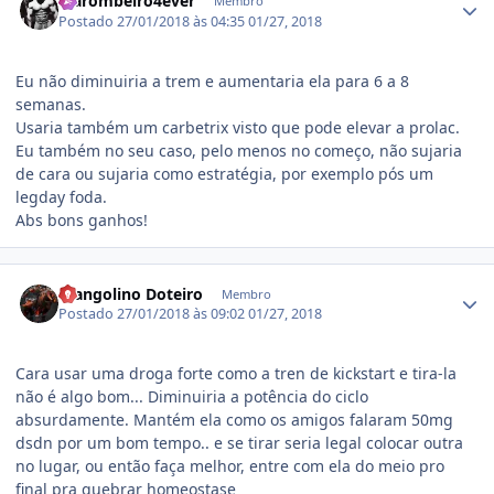
Marombeiro4ever
Membro
Postado
27/01/2018 às 04:35
01/27, 2018
Eu não diminuiria a trem e aumentaria ela para 6 a 8
semanas.
Usaria também um carbetrix visto que pode elevar a prolac.
Eu também no seu caso, pelo menos no começo, não sujaria
de cara ou sujaria como estratégia, por exemplo pós um
legday foda.
Abs bons ganhos!
Estatísticas do autor
Frangolino Doteiro
Membro
Postado
27/01/2018 às 09:02
01/27, 2018
Cara usar uma droga forte como a tren de kickstart e tira-la
não é algo bom... Diminuiria a potência do ciclo
absurdamente. Mantém ela como os amigos falaram 50mg
dsdn por um bom tempo.. e se tirar seria legal colocar outra
no lugar, ou então faça melhor, entre com ela do meio pro
final pra quebrar homeostase