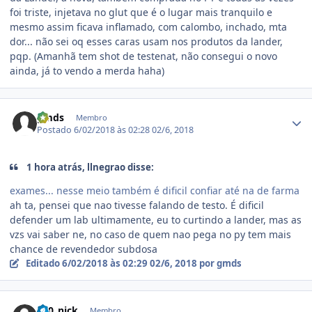
foi triste, injetava no glut que é o lugar mais tranquilo e
mesmo assim ficava inflamado, com calombo, inchado, mta
dor... não sei oq esses caras usam nos produtos da lander,
pqp. (Amanhã tem shot de testenat, não consegui o novo
ainda, já to vendo a merda haha)
Estatísticas do autor
gmds
Membro
Postado
6/02/2018 às 02:28
02/6, 2018
1 hora atrás, llnegrao disse:
exames... nesse meio também é dificil confiar até na de farma
ah ta, pensei que nao tivesse falando de testo. É dificil
defender um lab ultimamente, eu to curtindo a lander, mas as
vzs vai saber ne, no caso de quem nao pega no py tem mais
chance de revendedor subdosa
Editado
6/02/2018 às 02:29
02/6, 2018
por gmds
Estatísticas do autor
100_nick
Membro