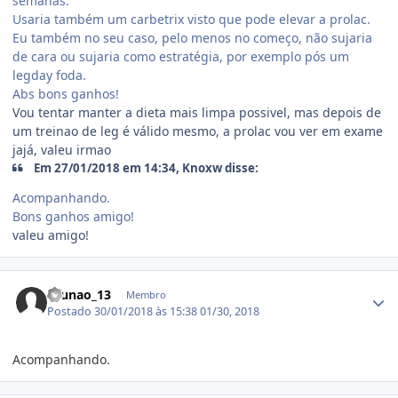
semanas.
Usaria também um carbetrix visto que pode elevar a prolac.
Eu também no seu caso, pelo menos no começo, não sujaria
de cara ou sujaria como estratégia, por exemplo pós um
legday foda.
Abs bons ganhos!
Vou tentar manter a dieta mais limpa possivel, mas depois de
um treinao de leg é válido mesmo, a prolac vou ver em exame
jajá, valeu irmao
Em 27/01/2018 em 14:34, Knoxw disse:
Acompanhando.
Bons ganhos amigo!
valeu amigo!
Estatísticas do autor
Brunao_13
Membro
Postado
30/01/2018 às 15:38
01/30, 2018
Acompanhando.