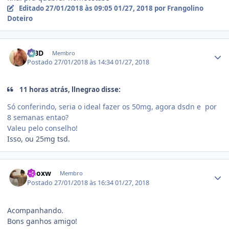
Editado
27/01/2018 às 09:05
01/27, 2018
por Frangolino
Doteiro
Estatísticas do autor
MBD
Membro
Postado
27/01/2018 às 14:34
01/27, 2018
11 horas atrás, llnegrao disse:
Só conferindo, seria o ideal fazer os 50mg, agora dsdn e por
8 semanas entao?
Valeu pelo conselho!
Isso, ou 25mg tsd.
Estatísticas do autor
Knoxw
Membro
Postado
27/01/2018 às 16:34
01/27, 2018
Acompanhando.
Bons ganhos amigo!