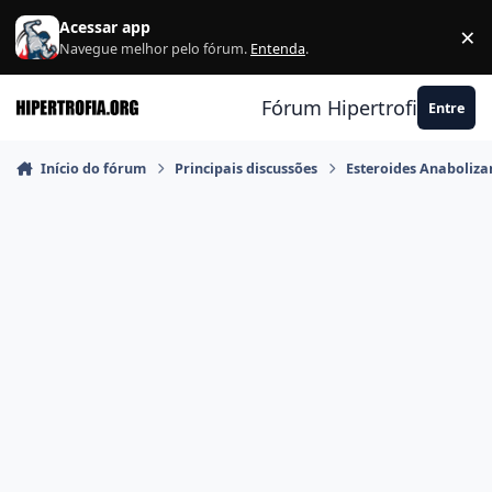
Ir para conteúdo
Acessar app
×
F
Navegue melhor pelo fórum.
Entenda
.
Fórum Hipertrofia.org
Entre
Início do fórum
Principais discussões
Esteroides Anaboliza