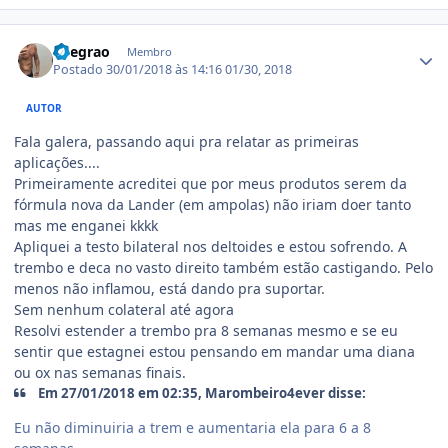
Estatísticas do autor
llnegrao
Membro
Postado
30/01/2018 às 14:16
01/30, 2018
AUTOR
Fala galera, passando aqui pra relatar as primeiras
aplicações....
Primeiramente acreditei que por meus produtos serem da
fórmula nova da Lander (em ampolas) não iriam doer tanto
mas me enganei kkkk
Apliquei a testo bilateral nos deltoides e estou sofrendo. A
trembo e deca no vasto direito também estão castigando. Pelo
menos não inflamou, está dando pra suportar.
Sem nenhum colateral até agora
Resolvi estender a trembo pra 8 semanas mesmo e se eu
sentir que estagnei estou pensando em mandar uma diana
ou ox nas semanas finais.
Em 27/01/2018 em 02:35, Marombeiro4ever disse:
Eu não diminuiria a trem e aumentaria ela para 6 a 8