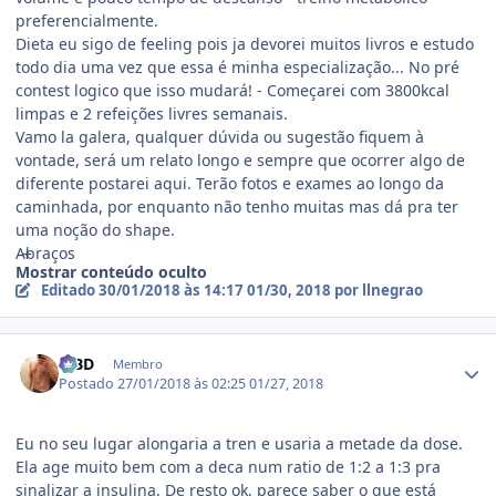
preferencialmente.
Dieta eu sigo de feeling pois ja devorei muitos livros e estudo
todo dia uma vez que essa é minha especialização... No pré
contest logico que isso mudará! - Começarei com 3800kcal
limpas e 2 refeições livres semanais.
Vamo la galera, qualquer dúvida ou sugestão fiquem à
vontade, será um relato longo e sempre que ocorrer algo de
diferente postarei aqui. Terão fotos e exames ao longo da
caminhada, por enquanto não tenho muitas mas dá pra ter
uma noção do shape.
Abraços
Mostrar conteúdo oculto
Editado
30/01/2018 às 14:17
01/30, 2018
por llnegrao
Estatísticas do autor
MBD
Membro
Postado
27/01/2018 às 02:25
01/27, 2018
Eu no seu lugar alongaria a tren e usaria a metade da dose.
Ela age muito bem com a deca num ratio de 1:2 a 1:3 pra
sinalizar a insulina. De resto ok, parece saber o que está