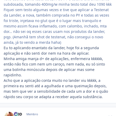
subdosada, tomando 400mg/w minha testo total deu 1090 kkk
Fiquei sem testo algumas vezes e tive que aplicar a Testenat
da Lander, a nova, também comprada no PY e todas as vezes
foi triste, injetava no glut que é o lugar mais tranquilo e
mesmo assim ficava inflamado, com calombo, inchado, mta
dor... não sei oq esses caras usam nos produtos da lander,
pqp. (Amanhã tem shot de testenat, não consegui o novo
ainda, já to vendo a merda haha)
Eu to aplicando enantato da lander, hoje foi a segunda
aplicação e não senti dor nem na hora de aplicar.
Minha amiga manja d+ de aplicações, enfermeira kkkkkk,
então não fico com nem um caroço, nem nada, eu só sinto
uma bolinha minúscula depois de aplicar mas some
rapidinho.
Acho que a aplicação conta muito no lander viu kkkkk, a
primeira eu senti até a agulhada e uma queimação depois,
mas tem que ver a sensibilidade de cada um a dor e o quão
rápido seu corpo se adapta a receber aquela substância.
Estatísticas do autor
MBD
Membro