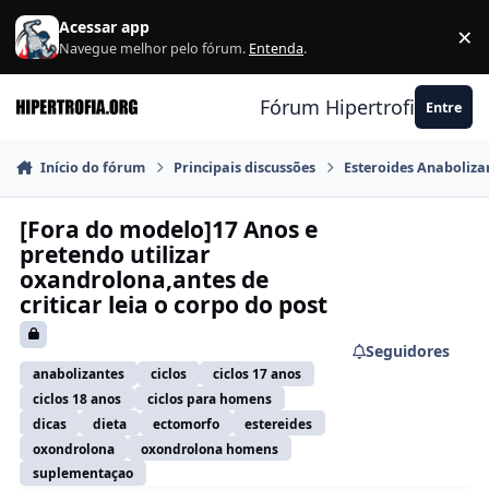
Ir para conteúdo
Acessar app
×
F
Navegue melhor pelo fórum.
Entenda
.
Fórum Hipertrofia.org
Entre
Início do fórum
Principais discussões
Esteroides Anaboliza
[Fora do modelo]17 Anos e
pretendo utilizar
oxandrolona,antes de
criticar leia o corpo do post
Seguidores
anabolizantes
ciclos
ciclos 17 anos
ciclos 18 anos
ciclos para homens
dicas
dieta
ectomorfo
estereides
oxondrolona
oxondrolona homens
suplementaçao