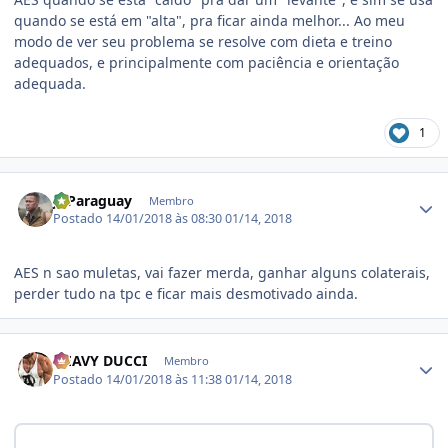
quando se está em "alta", pra ficar ainda melhor... Ao meu
modo de ver seu problema se resolve com dieta e treino
adequados, e principalmente com paciência e orientação
adequada.
1
Estatísticas do autor
JVParaguay
Membro
Postado
14/01/2018 às 08:30
01/14, 2018
AES n sao muletas, vai fazer merda, ganhar alguns colaterais,
perder tudo na tpc e ficar mais desmotivado ainda.
Estatísticas do autor
HEAVY DUCCI
Membro
Postado
14/01/2018 às 11:38
01/14, 2018