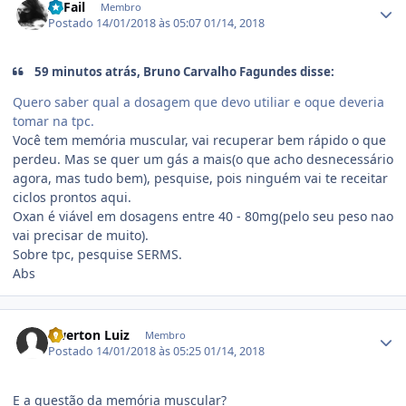
I'llFail
Membro
Postado
14/01/2018 às 05:07
01/14, 2018
59 minutos atrás, Bruno Carvalho Fagundes disse:
Quero saber qual a dosagem que devo utiliar e oque deveria
tomar na tpc.
Você tem memória muscular, vai recuperar bem rápido o que
perdeu. Mas se quer um gás a mais(o que acho desnecessário
agora, mas tudo bem), pesquise, pois ninguém vai te receitar
ciclos prontos aqui.
Oxan é viável em dosagens entre 40 - 80mg(pelo seu peso nao
vai precisar de muito).
Sobre tpc, pesquise SERMS.
Abs
Estatísticas do autor
Ewerton Luiz
Membro
Postado
14/01/2018 às 05:25
01/14, 2018
E a questão da memória muscular?