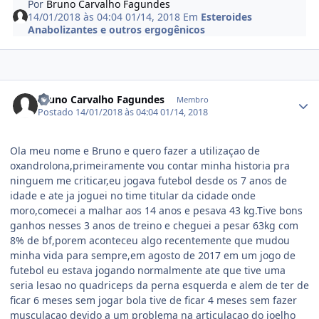
Por
Bruno Carvalho Fagundes
14/01/2018 às 04:04
01/14, 2018
Em
Esteroides
Anabolizantes e outros ergogênicos
Estatísticas do autor
Bruno Carvalho Fagundes
Membro
Postado
14/01/2018 às 04:04
01/14, 2018
Ola meu nome e Bruno e quero fazer a utilizaçao de
oxandrolona,primeiramente vou contar minha historia pra
ninguem me criticar,eu jogava futebol desde os 7 anos de
idade e ate ja joguei no time titular da cidade onde
moro,comecei a malhar aos 14 anos e pesava 43 kg.Tive bons
ganhos nesses 3 anos de treino e cheguei a pesar 63kg com
8% de bf,porem aconteceu algo recentemente que mudou
minha vida para sempre,em agosto de 2017 em um jogo de
futebol eu estava jogando normalmente ate que tive uma
seria lesao no quadriceps da perna esquerda e alem de ter de
ficar 6 meses sem jogar bola tive de ficar 4 meses sem fazer
musculaçao devido a um problema na articulaçao do joelho