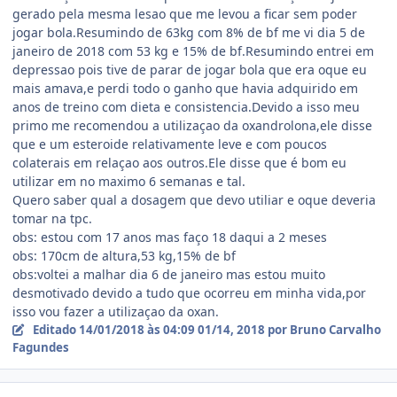
gerado pela mesma lesao que me levou a ficar sem poder
jogar bola.Resumindo de 63kg com 8% de bf me vi dia 5 de
janeiro de 2018 com 53 kg e 15% de bf.Resumindo entrei em
depressao pois tive de parar de jogar bola que era oque eu
mais amava,e perdi todo o ganho que havia adquirido em
anos de treino com dieta e consistencia.Devido a isso meu
primo me recomendou a utilizaçao da oxandrolona,ele disse
que e um esteroide relativamente leve e com poucos
colaterais em relaçao aos outros.Ele disse que é bom eu
utilizar em no maximo 6 semanas e tal.
Quero saber qual a dosagem que devo utiliar e oque deveria
tomar na tpc.
obs: estou com 17 anos mas faço 18 daqui a 2 meses
obs: 170cm de altura,53 kg,15% de bf
obs:voltei a malhar dia 6 de janeiro mas estou muito
desmotivado devido a tudo que ocorreu em minha vida,por
isso vou fazer a utilizaçao da oxan.
Editado
14/01/2018 às 04:09
01/14, 2018
por Bruno Carvalho
Fagundes
Estatísticas do autor