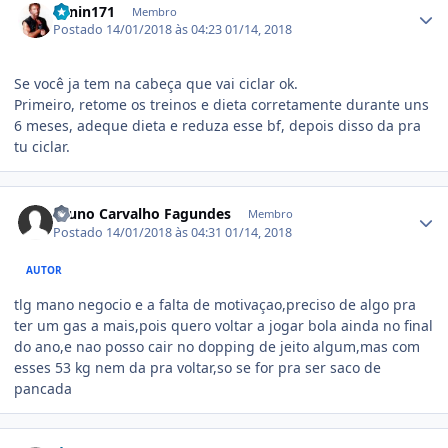
Lenin171
Membro
Postado
14/01/2018 às 04:23
01/14, 2018
Se você ja tem na cabeça que vai ciclar ok.
Primeiro, retome os treinos e dieta corretamente durante uns
6 meses, adeque dieta e reduza esse bf, depois disso da pra
tu ciclar.
Estatísticas do autor
Bruno Carvalho Fagundes
Membro
Postado
14/01/2018 às 04:31
01/14, 2018
AUTOR
tlg mano negocio e a falta de motivaçao,preciso de algo pra
ter um gas a mais,pois quero voltar a jogar bola ainda no final
do ano,e nao posso cair no dopping de jeito algum,mas com
esses 53 kg nem da pra voltar,so se for pra ser saco de
pancada
Estatísticas do autor