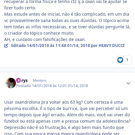
recuperar a forma física e tenho ctz q a oxan vai te ajudar se
fizer tudo certo.
Mas estude antes de iniciar, não é tão complicado, em um dia
vc provavelmente sana todas as suas dúvidas. O tópico acima
tem todas as infos necessárias, e se tiver dúvidas pergunte lá,
o criador do tópico conhece muito.
AH, e cuidado com falsificações de oxan.
Editado
14/01/2018 às 11:48
01/14, 2018
por HEAVY DUCCI
1
Estatísticas do autor
Chrys
Membro
Postado
14/01/2018 às 12:01
01/14, 2018
Usar oxandrolona pra voltar aos 63 kg? Com certeza é uma
péssima escolha. É o tipo de burrice, que vai perceber só um
tempo depois que ágil errado. Além do mais, você vai viver do
futebol ou está apenas com a pressa comum da adolescência?
Depressão não é só frustração, é algo bem mais fundo que
isso. Com sua pouca massa magra oxandrolona pode ser