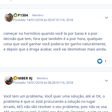
Estatísticas do autor
RCP1304
Membro
Postado
14/01/2018 às 05:47
01/14, 2018
começar no hormônio quando você ta por baixo é a pior
decisão que tem, fora que também é a pior hora, qualquer
coisa que você ganhar você poderia ter ganho naturalmente,
e depois que a droga acabar, você vai desmotivar mais ainda.
1
Estatísticas do autor
BOMBER RJ
Membro
Postado
14/01/2018 às 06:28
01/14, 2018
Você tem um problema, Você quer uma solução, até aí OK, o
problema é que vc está procurando a solução no lugar
errado, AES não vão resolver o seu problema, pois não se usa
AES quando se está "caído" pra dar um "levante", e sim se usa