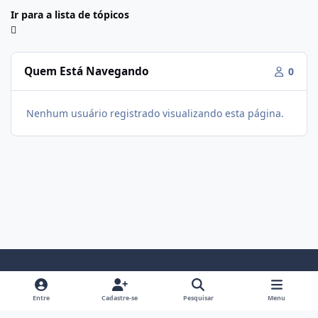
Ir para a lista de tópicos
Quem Está Navegando
0
Nenhum usuário registrado visualizando esta página.
Modo Claro
Modo Escuro
Preferência do Sistema
f
i
Entre
Cadastre-se
Pesquisar
Menu
a
n