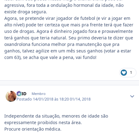
agressiva, fora toda a ondulação hormonal da idade, não
existe droga segura.
Agora, se pretende virar jogador de futebol (e vir a jogar em
alto nível) pode ter certeza que mais pra frente terá que fazer
uso de drogas. Agora é dinheiro jogado fora e provavelmente
terá ganhos que teria natural. Seu primo deveria te dizer que
oxandrolona funciona melhor pra manutenção que pra
ganhos, talvez agilize em um mês seus ganhos (votar a estar
com 63), se acha que vale a pena, vai fundo!
1
Estatísticas do autor
MBD
Membro
Postado
14/01/2018 às 18:20
01/14, 2018
Independente da situação, menores de idade são
expressamente proibidos nesta área.
Procure orientação médica.