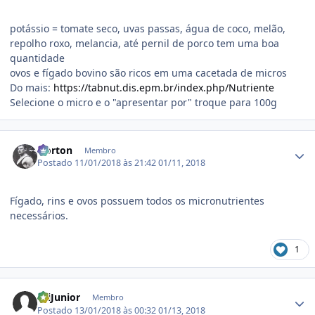
potássio = tomate seco, uvas passas, água de coco, melão,
repolho roxo, melancia, até pernil de porco tem uma boa
quantidade
ovos e fígado bovino são ricos em uma cacetada de micros
Do mais:
https://tabnut.dis.epm.br/index.php/Nutriente
Selecione o micro e o "apresentar por" troque para 100g
Estatísticas do autor
Norton
Membro
Postado
11/01/2018 às 21:42
01/11, 2018
Fígado, rins e ovos possuem todos os micronutrientes
necessários.
1
Estatísticas do autor
OliJunior
Membro
Postado
13/01/2018 às 00:32
01/13, 2018