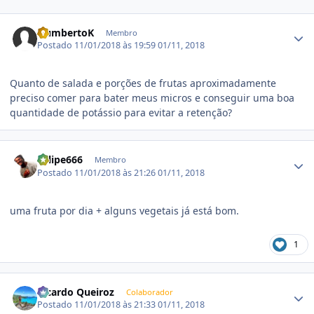
Estatísticas do autor
HumbertoK
Membro
Postado
11/01/2018 às 19:59
01/11, 2018
Quanto de salada e porções de frutas aproximadamente
preciso comer para bater meus micros e conseguir uma boa
quantidade de potássio para evitar a retenção?
Estatísticas do autor
Felipe666
Membro
Postado
11/01/2018 às 21:26
01/11, 2018
uma fruta por dia + alguns vegetais já está bom.
1
Estatísticas do autor
Ricardo Queiroz
Colaborador
Postado
11/01/2018 às 21:33
01/11, 2018