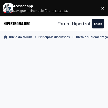
Ir para conteúdo
Acessar app
×
F
Navegue melhor pelo fórum.
Entenda
.
Fórum Hipertrofia.org
Entre
Início do fórum
Principais discussões
Dieta e suplementaç