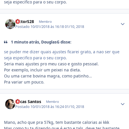
seja especifico para o seu corpo.
Estatísticas do autor
VictorS28
Membro
Postado
10/01/2018 às 16:18
01/10, 2018
1 minuto atrás, DouglasG disse:
se puder me dizer quais ajustes ficarei grato, a nao ser que
seja especifico para o seu corpo.
Seria mais ajustes pro meu caso e gosto pessoal.
Por exemplo, incluir um peixei na dieta.
Ou uma carne bovina magra, como patinho...
Pra variar um pouco.
Estatísticas do autor
Lucas Santos
Membro
Postado
10/01/2018 às 16:24
01/10, 2018
Mano, acho que pra 57kg, tem bastante calorias ai kkk
Mas como tu ta dizendo que é ecto e tals, deve ter bastante