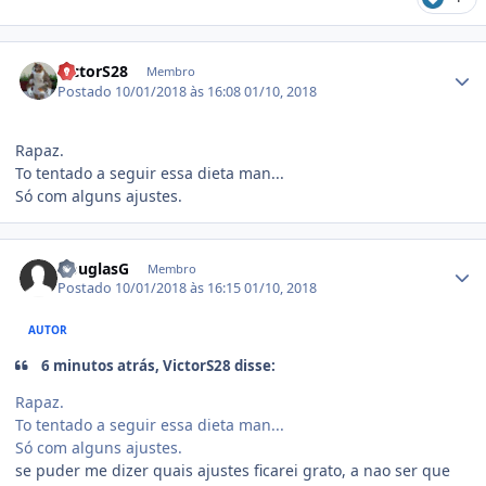
Estatísticas do autor
VictorS28
Membro
Postado
10/01/2018 às 16:08
01/10, 2018
Rapaz.
To tentado a seguir essa dieta man...
Só com alguns ajustes.
Estatísticas do autor
DouglasG
Membro
Postado
10/01/2018 às 16:15
01/10, 2018
AUTOR
6 minutos atrás, VictorS28 disse:
Rapaz.
To tentado a seguir essa dieta man...
Só com alguns ajustes.
se puder me dizer quais ajustes ficarei grato, a nao ser que