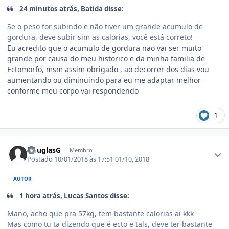
24 minutos atrás, Batida disse:
Se o peso for subindo e não tiver um grande acumulo de
gordura, deve subir sim as calorias, você está correto!
Eu acredito que o acumulo de gordura nao vai ser muito
grande por causa do meu historico e da minha familia de
Ectomorfo, msm assim obrigado , ao decorrer dos dias vou
aumentando ou diminuindo para eu me adaptar melhor
conforme meu corpo vai respondendo
1
Estatísticas do autor
DouglasG
Membro
Postado
10/01/2018 às 17:51
01/10, 2018
AUTOR
1 hora atrás, Lucas Santos disse:
Mano, acho que pra 57kg, tem bastante calorias ai kkk
Mas como tu ta dizendo que é ecto e tals, deve ter bastante