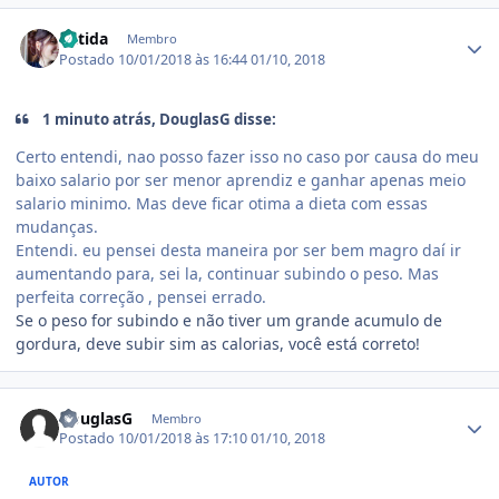
Estatísticas do autor
Batida
Membro
Postado
10/01/2018 às 16:44
01/10, 2018
1 minuto atrás, DouglasG disse:
Certo entendi, nao posso fazer isso no caso por causa do meu
baixo salario por ser menor aprendiz e ganhar apenas meio
salario minimo. Mas deve ficar otima a dieta com essas
mudanças.
Entendi. eu pensei desta maneira por ser bem magro daí ir
aumentando para, sei la, continuar subindo o peso. Mas
perfeita correção , pensei errado.
Se o peso for subindo e não tiver um grande acumulo de
gordura, deve subir sim as calorias, você está correto!
Estatísticas do autor
DouglasG
Membro
Postado
10/01/2018 às 17:10
01/10, 2018
AUTOR