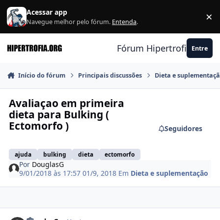
Ir para conteúdo
Acessar app
×
F
Navegue melhor pelo fórum.
Entenda
.
Fórum Hipertrofia.org
Entre
Início do fórum
Principais discussões
Dieta e suplementaç
Avaliaçao em primeira
dieta para Bulking (
Ectomorfo )
Seguidores
ajuda
bulking
dieta
ectomorfo
Por
DouglasG
9/01/2018 às 17:57
01/9, 2018
Em
Dieta e suplementação
Estatísticas do autor