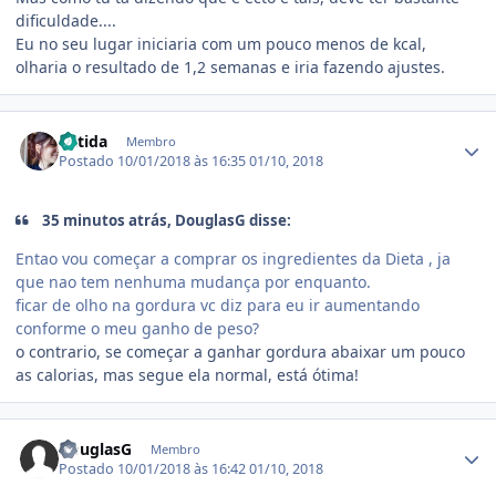
dificuldade....
Eu no seu lugar iniciaria com um pouco menos de kcal,
olharia o resultado de 1,2 semanas e iria fazendo ajustes.
Estatísticas do autor
Batida
Membro
Postado
10/01/2018 às 16:35
01/10, 2018
35 minutos atrás, DouglasG disse:
Entao vou começar a comprar os ingredientes da Dieta , ja
que nao tem nenhuma mudança por enquanto.
ficar de olho na gordura vc diz para eu ir aumentando
conforme o meu ganho de peso?
o contrario, se começar a ganhar gordura abaixar um pouco
as calorias, mas segue ela normal, está ótima!
Estatísticas do autor
DouglasG
Membro
Postado
10/01/2018 às 16:42
01/10, 2018