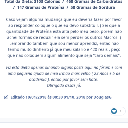
Total da Dieta: 3103 Calorias / 468 Gramas de Carboidratos
/ 147 Gramas de Proteína / 58 Gramas de Gordura
Caso vejam alguma mudança que eu deveria fazer por favor
ao responder coloque o que eu devo substituir. ( Sei que a
quantidade de Proteína esta alta pelo meu peso, porem não
achei formas de reduzir ela sem perder os outros Macros. )
Lembrando também que sou menor aprendiz, então não
tenho muito dinheiro já que meu salario e 420 reais , peço
que não coloquem algum alimento que seja "caro demais".
Fiz esta dieta apenas olhando alguns posts aqui no fórum e com
uma pequena ajuda de meu irmão mais velho ( 23 Anos e 5 de
academia ), então por favor sem hate.
Obrigado desde já.
Editado
10/01/2018 às 00:30
01/10, 2018
por DouglasG
1
Estatísticas do autor