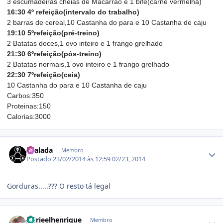
3 escumadeiras cheias de Macarrão e 1 bife(carne vermelha)
16:30 4º refeição(intervalo do trabalho)
2 barras de cereal,10 Castanha do para e 10 Castanha de caju
19:10 5ºrefeição(pré-treino)
2 Batatas doces,1 ovo inteiro e 1 frango grelhado
21:30 6ºrefeição(pós-treino)
2 Batatas normais,1 ovo inteiro e 1 frango grelhado
22:30 7ºrefeição(ceia)
10 Castanha do para e 10 Castanha de caju
Carbos:350
Proteinas:150
Calorias:3000
Estatísticas do autor
xSalada
Membro
Postado
23/02/2014 às 12:59
02/23, 2014
Gorduras.....??? O resto tá legal
Estatísticas do autor
Adrieelhenrique
Membro