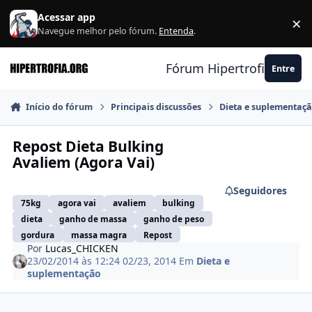
Ir para conteúdo
Acessar app
×
F
Navegue melhor pelo fórum.
Entenda
.
Fórum Hipertrofia.org
Entre
Início do fórum
Principais discussões
Dieta e suplementaç
Repost Dieta Bulking
Avaliem (Agora Vai)
Seguidores
75kg
agora vai
avaliem
bulking
dieta
ganho de massa
ganho de peso
gordura
massa magra
Repost
Por
Lucas_CHICKEN
23/02/2014 às 12:24
02/23, 2014
Em
Dieta e
suplementação