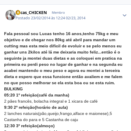
Estatísticas do autor
Lucas_CHICKEN
Membro
Postado
23/02/2014 às 12:24
02/23, 2014
Fala pessoal sou Lucas tenho 16 anos,tenho 75kg e meu
objetivo e de chegar nos 80kg até abril para mandar um
cutting mas esta meio dificil de evoluir e se pelo menos eu
ganhar uns 2kilos até lá me deixaria muito feliz...então é o
seguinte ja montei duas dietas e as coloquei em pratica na
primeira eu perdi peso no lugar de ganhar e na segunda eu
acabei mantendo o meu peso e agora eu montei a terceira
dieta e espero que essa funcione então avaliem e me falem
no que posso melhorar se ela esta boa ou se esta ruim.
BULKING
05:20 1º refeição(café da manha)
2 pães francês, bolacha integral e 1 xicara de café
9:30 2º refeição(horário de aula)
2 lanches naturais(pão,queijo,frango,alface e maionese),5
Castanha do para e 5 Castanha de caju
12:30 3º refeição(almoço)