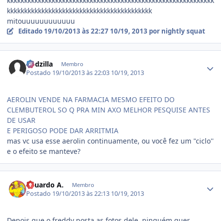
kkkkkkkkkkkkkkkkkkkkkkkkkkkkkkkkkkkkkkkkkkkkkkkkkkkkkkkkkkkk
kkkkkkkkkkkkkkkkkkkkkkkkkkkkkkkkkkkkkkkkkk
mitouuuuuuuuuuuu
Editado
19/10/2013 às 22:27
10/19, 2013
por nightly squat
Estatísticas do autor
Rodzilla
Membro
Postado
19/10/2013 às 22:03
10/19, 2013
AEROLIN VENDE NA FARMACIA MESMO EFEITO DO
CLEMBUTEROL SO Q PRA MIN AXO MELHOR PESQUISE ANTES
DE USAR
E PERIGOSO PODE DAR ARRITMIA
mas vc usa esse aerolin continuamente, ou você fez um "ciclo''
e o efeito se manteve?
Estatísticas do autor
Eduardo A.
Membro
Postado
19/10/2013 às 22:13
10/19, 2013
Depois que o freddy posta as fotos dele, ninguém quer