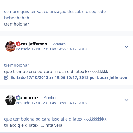
sempre quis ter vascularizaçao descobri o segredo
heheeheheh
trembolona?
Estatísticas do autor
Lucas Jefferson
Membro
Postado
17/10/2013 às 19:56
10/17, 2013
trembolona?
que trembolona oq cara isso ai e dilatex kkkkkkkkkkk
Editado
17/10/2013 às 19:56
10/17, 2013
por Lucas Jefferson
Estatísticas do autor
manoarroz
Membro
Postado
17/10/2013 às 19:56
10/17, 2013
que tembolona oq cara isso ai e dilatex kkkkkkkkkkk
tb axo q é dilatex..... mta veia