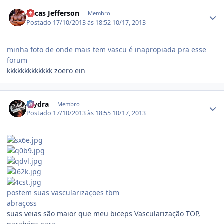
Estatísticas do autor
Lucas Jefferson
Membro
Postado
17/10/2013 às 18:52
10/17, 2013
minha foto de onde mais tem vascu é inapropiada pra esse
forum
kkkkkkkkkkkkk zoero ein
Estatísticas do autor
mydra
Membro
Postado
17/10/2013 às 18:55
10/17, 2013
postem suas vascularizaçoes tbm
abraçoss
suas veias são maior que meu biceps Vascularização TOP,