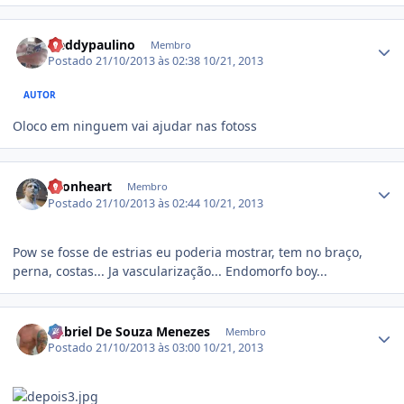
Estatísticas do autor
freddypaulino
Membro
Postado
21/10/2013 às 02:38
10/21, 2013
AUTOR
Oloco em ninguem vai ajudar nas fotoss
Estatísticas do autor
Lyonheart
Membro
Postado
21/10/2013 às 02:44
10/21, 2013
Pow se fosse de estrias eu poderia mostrar, tem no braço,
perna, costas... Ja vascularização... Endomorfo boy...
Estatísticas do autor
Gabriel De Souza Menezes
Membro
Postado
21/10/2013 às 03:00
10/21, 2013