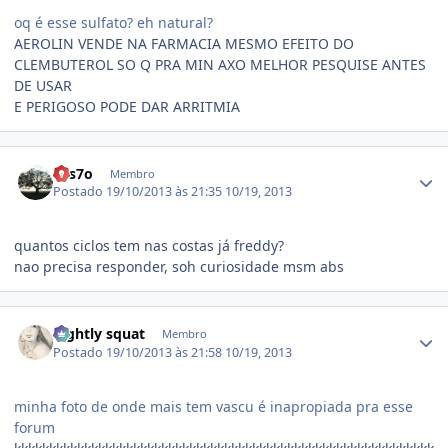
oq é esse sulfato? eh natural?
AEROLIN VENDE NA FARMACIA MESMO EFEITO DO
CLEMBUTEROL SO Q PRA MIN AXO MELHOR PESQUISE ANTES
DE USAR
E PERIGOSO PODE DAR ARRITMIA
Estatísticas do autor
7es7o
Membro
Postado
19/10/2013 às 21:35
10/19, 2013
quantos ciclos tem nas costas já freddy?
nao precisa responder, soh curiosidade msm abs
Estatísticas do autor
nightly squat
Membro
Postado
19/10/2013 às 21:58
10/19, 2013
minha foto de onde mais tem vascu é inapropiada pra esse
forum