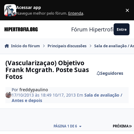
Ir para conteúdo
Acessar app
×
F
Navegue melhor pelo fórum.
Entenda
.
Fórum Hipertrofia.org
Entre
Início do fórum
Principais discussões
Sala de avaliação / A
(Vascularizaçao) Objetivo
Frank Mcgrath. Poste Suas
Seguidores
Fotos
Por
freddypaulino
17/10/2013 às 18:49
10/17, 2013
Em
Sala de avaliação /
Antes e depois
Ú
PÁGINA 1 DE 6
PRÓXIMA
Estatísticas do autor