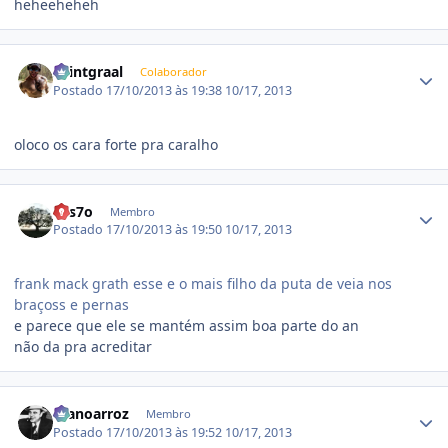
heheeheheh
Estatísticas do autor
Saintgraal
Colaborador
Postado
17/10/2013 às 19:38
10/17, 2013
oloco os cara forte pra caralho
Estatísticas do autor
7es7o
Membro
Postado
17/10/2013 às 19:50
10/17, 2013
frank mack grath esse e o mais filho da puta de veia nos
braçoss e pernas
e parece que ele se mantém assim boa parte do an
não da pra acreditar
Estatísticas do autor
manoarroz
Membro
Postado
17/10/2013 às 19:52
10/17, 2013