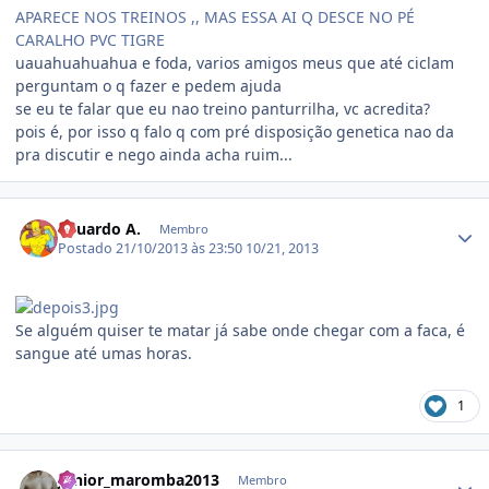
APARECE NOS TREINOS ,, MAS ESSA AI Q DESCE NO PÉ
CARALHO PVC TIGRE
uauahuahuahua e foda, varios amigos meus que até ciclam
perguntam o q fazer e pedem ajuda
se eu te falar que eu nao treino panturrilha, vc acredita?
pois é, por isso q falo q com pré disposição genetica nao da
pra discutir e nego ainda acha ruim...
Estatísticas do autor
Eduardo A.
Membro
Postado
21/10/2013 às 23:50
10/21, 2013
Se alguém quiser te matar já sabe onde chegar com a faca, é
sangue até umas horas.
1
Estatísticas do autor
Junior_maromba2013
Membro