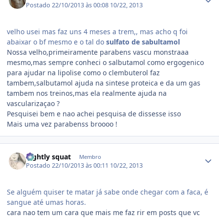
Postado
22/10/2013 às 00:08
10/22, 2013
velho usei mas faz uns 4 meses a trem,, mas acho q foi
abaixar o bf mesmo e o tal do
sulfato de sabultamol
Nossa velho,primeiramente parabens vascu monstraaa
mesmo,mas sempre conheci o salbutamol como ergogenico
para ajudar na lipolise como o clembuterol faz
tambem,salbutamol ajuda na sintese proteica e da um gas
tambem nos treinos,mas ela realmente ajuda na
vascularizaçao ?
Pesquisei bem e nao achei pesquisa de dissesse isso
Mais uma vez parabenss broooo !
Estatísticas do autor
nightly squat
Membro
Postado
22/10/2013 às 00:11
10/22, 2013
Se alguém quiser te matar já sabe onde chegar com a faca, é
sangue até umas horas.
cara nao tem um cara que mais me faz rir em posts que vc