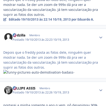
mostrar nada. Se der um zoom de 999x dá pra ver a
vascularização da vascularização. Já tem vascularização pra
suprir as fotos dos outros.
Editado
19/10/2013 às 22:14
10/19, 2013
por Eduardo A.
Estatísticas do autor
Rodzilla
Membro
Postado
19/10/2013 às 22:23
10/19, 2013
Depois que o freddy posta as fotos dele, ninguém quer
mostrar nada. Se der um zoom de 999x dá pra ver a
vascularização da vascularização. Já tem vascularização pra
suprir as fotos dos outros.
Estatísticas do autor
FELLIPE ASSIS
Membro
Postado
19/10/2013 às 22:26
10/19, 2013
postarei a minha somente o ano q vem. pô desanimou 90%