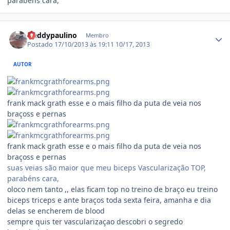
parabéns cara,
Estatísticas do autor
freddypaulino
Membro
Postado
17/10/2013 às 19:11
10/17, 2013
AUTOR
frank mack grath esse e o mais filho da puta de veia nos
braçoss e pernas
frank mack grath esse e o mais filho da puta de veia nos
braçoss e pernas
suas veias são maior que meu biceps Vascularização TOP,
parabéns cara,
oloco nem tanto ,, elas ficam top no treino de braço eu treino
biceps triceps e ante braços toda sexta feira, amanha e dia
delas se encherem de blood
sempre quis ter vascularizaçao descobri o segredo