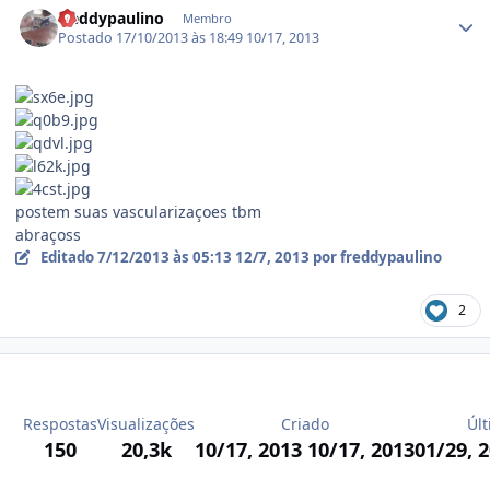
freddypaulino
Membro
Postado
17/10/2013 às 18:49
10/17, 2013
postem suas vascularizaçoes tbm
abraçoss
Editado
7/12/2013 às 05:13
12/7, 2013
por freddypaulino
2
Respostas
Visualizações
Criado
Últ
150
20,3k
10/17, 2013
10/17, 2013
01/29, 