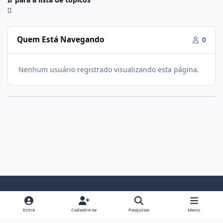
Quem Está Navegando
0
Nenhum usuário registrado visualizando esta página.
Modo Claro
Modo Escuro
Preferência do Sistema
f
i
Entre
Cadastre-se
Pesquisar
Menu
a
n