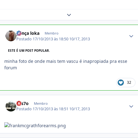
Expand topic overview
Estatísticas do autor
pança loka
Membro
Postado
17/10/2013 às 18:50
10/17, 2013
ESTE É UM POST POPULAR.
minha foto de onde mais tem vascu é inapropiada pra esse
forum
32
Estatísticas do autor
7es7o
Membro
Postado
17/10/2013 às 18:51
10/17, 2013