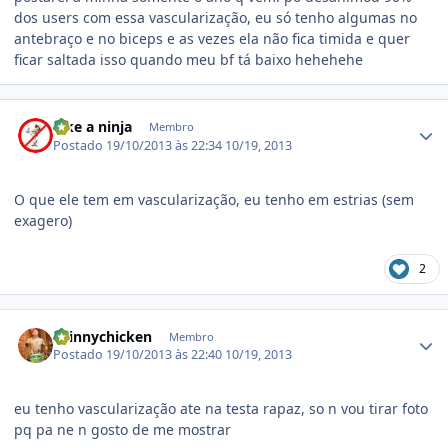
dos users com essa vascularização, eu só tenho algumas no
antebraço e no biceps e as vezes ela não fica timida e quer
ficar saltada isso quando meu bf tá baixo hehehehe
Estatísticas do autor
Like a ninja
Membro
Postado
19/10/2013 às 22:34
10/19, 2013
O que ele tem em vascularização, eu tenho em estrias (sem
exagero)
2
Estatísticas do autor
skinnychicken
Membro
Postado
19/10/2013 às 22:40
10/19, 2013
eu tenho vascularização ate na testa rapaz, so n vou tirar foto
pq pa ne n gosto de me mostrar