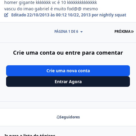
homer gigante kkkkkkk vc é 10 kkkkkkkkkkkkkk
vascu do imao gabriel é muito fod@@ mesmo
Editado
22/10/2013 às 00:12
10/22, 2013
por nightly squat
Ú
PÁGINA 1 DE 6
PRÓXIMA
Crie uma conta ou entre para comentar
Crie uma nova conta
Entrar Agora
Seguidores
Ir para a lista de tópicos