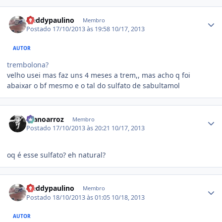
Estatísticas do autor
freddypaulino
Membro
Postado
17/10/2013 às 19:58
10/17, 2013
AUTOR
trembolona?
velho usei mas faz uns 4 meses a trem,, mas acho q foi
abaixar o bf mesmo e o tal do sulfato de sabultamol
Estatísticas do autor
manoarroz
Membro
Postado
17/10/2013 às 20:21
10/17, 2013
oq é esse sulfato? eh natural?
Estatísticas do autor
freddypaulino
Membro
Postado
18/10/2013 às 01:05
10/18, 2013
AUTOR