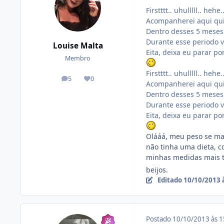
Firstttt.. uhulllll.. hehe.
Acompanherei aqui qui
Dentro desses 5 meses
Durante esse periodo v
Louise Malta
Eita, deixa eu parar po
Membro
Firstttt.. uhulllll.. hehe.
5
0
posts
Reputação
Acompanherei aqui qui
Dentro desses 5 meses
Durante esse periodo v
Eita, deixa eu parar po
Olááá, meu peso se ma
não tinha uma dieta, 
minhas medidas mais t
beijos.
Editado
10/10/2013 
Postado
10/10/2013 às 