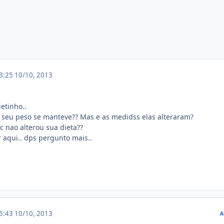
03:25
10/10, 2013
.
etinho..
 seu peso se manteve?? Mas e as medidss elas alteraram?
c nao alterou sua dieta??
r aqui.. dps pergunto mais..
15:43
10/10, 2013
A