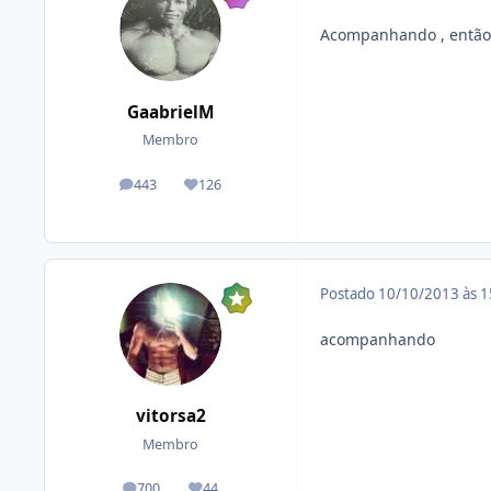
Acompanhando , então 
GaabrielM
Membro
443
126
posts
Reputação
Postado
10/10/2013 às 
acompanhando
vitorsa2
Membro
700
44