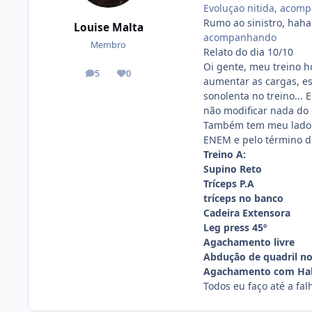
Evoluçao nitida, acom
Rumo ao sinistro, haha
Louise Malta
acompanhando
Membro
Relato do dia 10/10
Oi gente, meu treino h
5
0
posts
Reputação
aumentar as cargas, es
sonolenta no treino... 
não modificar nada do 
Também tem meu lado 
ENEM e pelo término d
Treino A:
Supino Reto
Tríceps P.A
tríceps no banco
Cadeira Extensora
Leg press 45º
Agachamento livre
Abdução de quadril no
Agachamento com Hal
Todos eu faço até a fa