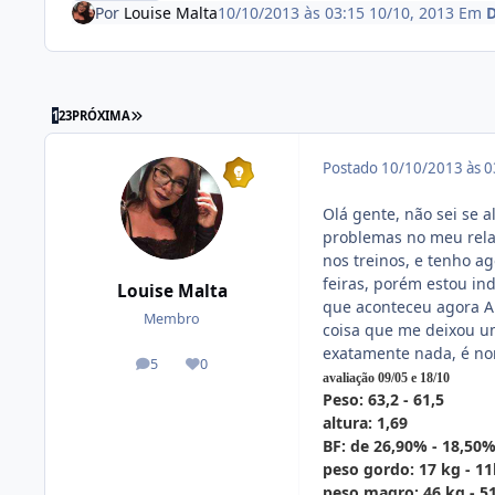
Por
Louise Malta
10/10/2013 às 03:15
10/10, 2013
Em
D
ÚLTIMA PÁGINA
1
2
3
PRÓXIMA
Postado
10/10/2013 às 
Olá gente, não sei se 
problemas no meu relac
nos treinos, e tenho a
feiras, porém estou in
Louise Malta
que aconteceu agora A
Membro
coisa que me deixou um
exatamente nada, é n
5
0
posts
Reputação
avaliação 09/05 e 18/10
Peso: 63,2 - 61,5
altura: 1,69
BF: de 26,90% - 18,50
peso gordo: 17 kg - 1
peso magro: 46 kg - 5