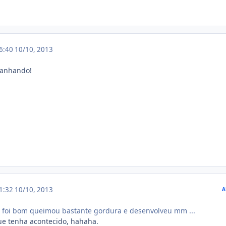
16:40
10/10, 2013
panhando!
21:32
10/10, 2013
A
foi bom queimou bastante gordura e desenvolveu mm ...
que tenha acontecido, hahaha.