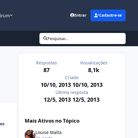
órum
Entrar
Cadastre-se
Pesquisar...
Respostas
Visualizações
87
8,1k
Criado
10/10, 2013
10/10, 2013
Última resposta
12/5, 2013
12/5, 2013
Mais Ativos no Tópico
es
Louise Malta