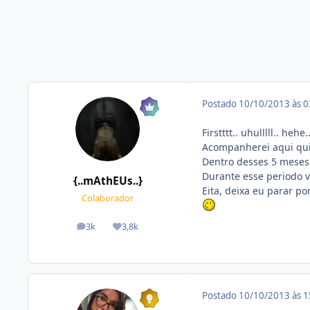
Postado
10/10/2013 às 
Firstttt.. uhulllll.. hehe.
Acompanherei aqui qui
Dentro desses 5 meses
Durante esse periodo v
{..mAthEUs..}
Eita, deixa eu parar po
Colaborador
3k
3,8k
posts
Reputação
Postado
10/10/2013 às 