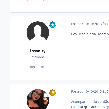
posts
Reputação
Postado
10/10/2013 às 
Evoluçao nitida, acom
lnsanity
Membro
9
7
posts
Reputação
Postado
10/10/2013 às 
Acompanhando , então 
Foi isso que acredito 