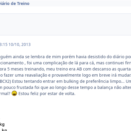
iário de Treino
03:15
10/10, 2013
alguém ainda se lembra de mim porém havia desistido do diário po
ionamento , foi uma complicação de lá para cá, mas continuei fi
gora 5 meses treinando, meu treino era AB com descanso as quarta
do fazer uma reavaliação e provavelmente logo em breve irá mudar..
BCX2) Estou tentando entrar em bulking de preferência limpo... U
 pouco frustada foi que ao longo desse tempo a balança não alte
ormal?
Estou feliz por estar de volta.
%
1kg
1 kg