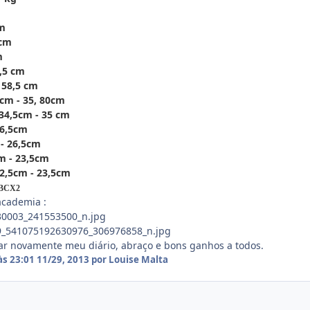
cm
3cm
m
8,5 cm
 58,5 cm
5cm - 35, 80cm
 34,5cm - 35 cm
26,5cm
- 26,5cm
cm - 23,5cm
2,5cm - 23,5cm
 ABCX2
academia :
 novamente meu diário, abraço e bons ganhos a todos.
às 23:01
11/29, 2013
por Louise Malta