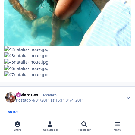
Estatísticas do autor
MMarques
Membro
Postado
4/01/2011 às 16:14
01/4, 2011
AUTOR
Entre
Cadastre-se
Pesquisar
Menu