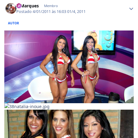
Estatísticas do autor
MMarques
Membro
Postado
4/01/2011 às 16:03
01/4, 2011
AUTOR