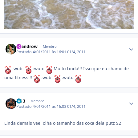
Estatísticas do autor
Leandrow
Membro
Postado
4/01/2011 às 16:01
01/4, 2011
:wub:
:wub:
Muito Linda!!! Isso que eu chamo de
uma fitness!!!
:wub:
:wub:
Estatísticas do autor
lp13
Membro
Postado
4/01/2011 às 16:03
01/4, 2011
Linda demais veei olha o tamanho das coxa dela putz S2