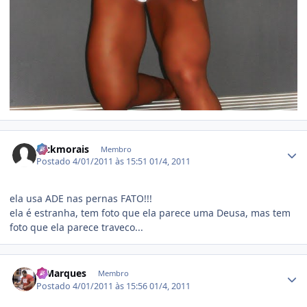
Estatísticas do autor
hickmorais
Membro
Postado
4/01/2011 às 15:51
01/4, 2011
ela usa ADE nas pernas FATO!!!
ela é estranha, tem foto que ela parece uma Deusa, mas tem
foto que ela parece traveco...
Estatísticas do autor
MMarques
Membro
Postado
4/01/2011 às 15:56
01/4, 2011