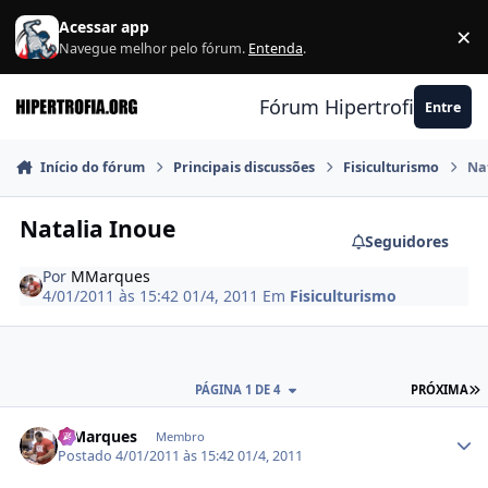
Ir para conteúdo
Acessar app
×
F
Navegue melhor pelo fórum.
Entenda
.
Fórum Hipertrofia.org
Entre
Início do fórum
Principais discussões
Fisiculturismo
Na
Natalia Inoue
Seguidores
Por
MMarques
4/01/2011 às 15:42
01/4, 2011
Em
Fisiculturismo
Ú
PÁGINA 1 DE 4
PRÓXIMA
Estatísticas do autor
MMarques
Membro
Postado
4/01/2011 às 15:42
01/4, 2011