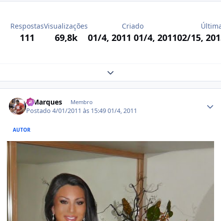
Respostas
Visualizações
Criado
Últim
111
69,8k
01/4, 2011
01/4, 2011
02/15, 20
Expand topic overview
Estatísticas do autor
MMarques
Membro
Postado
4/01/2011 às 15:49
01/4, 2011
AUTOR