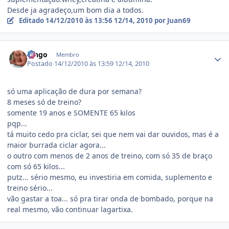
Desde ja agradeço,um bom dia a todos.
Editado
14/12/2010 às 13:56
12/14, 2010
por Juan69
Estatísticas do autor
Pingo
Membro
Postado
14/12/2010 às 13:59
12/14, 2010
só uma aplicação de dura por semana?
8 meses só de treino?
somente 19 anos e SOMENTE 65 kilos
pqp...
tá muito cedo pra ciclar, sei que nem vai dar ouvidos, mas é a
maior burrada ciclar agora...
o outro com menos de 2 anos de treino, com só 35 de braço
com só 65 kilos...
putz... sério mesmo, eu investiria em comida, suplemento e
treino sério...
vão gastar a toa... só pra tirar onda de bombado, porque na
real mesmo, vão continuar lagartixa.