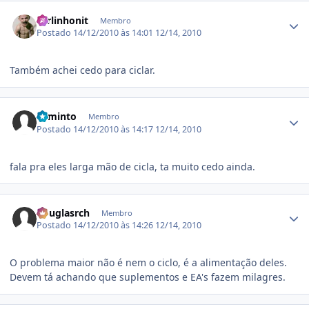
Estatísticas do autor
carlinhonit
Membro
Postado
14/12/2010 às 14:01
12/14, 2010
Também achei cedo para ciclar.
Estatísticas do autor
Faminto
Membro
Postado
14/12/2010 às 14:17
12/14, 2010
fala pra eles larga mão de cicla, ta muito cedo ainda.
Estatísticas do autor
douglasrch
Membro
Postado
14/12/2010 às 14:26
12/14, 2010
O problema maior não é nem o ciclo, é a alimentação deles.
Devem tá achando que suplementos e EA's fazem milagres.