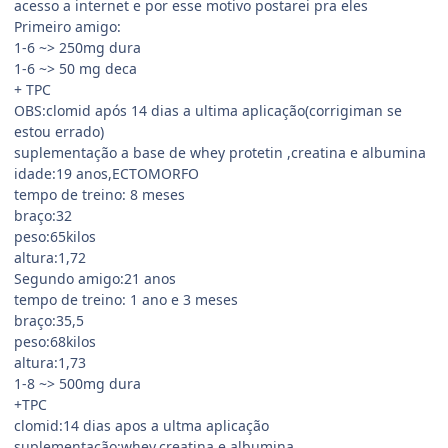
acesso a internet e por esse motivo postarei pra eles
Primeiro amigo:
1-6 ~> 250mg dura
1-6 ~> 50 mg deca
+ TPC
OBS:clomid após 14 dias a ultima aplicação(corrigiman se
estou errado)
suplementação a base de whey protetin ,creatina e albumina
idade:19 anos,ECTOMORFO
tempo de treino: 8 meses
braço:32
peso:65kilos
altura:1,72
Segundo amigo:21 anos
tempo de treino: 1 ano e 3 meses
braço:35,5
peso:68kilos
altura:1,73
1-8 ~> 500mg dura
+TPC
clomid:14 dias apos a ultma aplicação
suplementação:whey,creatina e albumina.