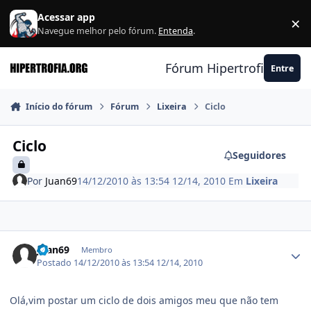
Ir para conteúdo
Acessar app
×
F
Navegue melhor pelo fórum.
Entenda
.
Fórum Hipertrofia.org
Entre
Início do fórum
Fórum
Lixeira
Ciclo
Ciclo
Seguidores
Por
Juan69
14/12/2010 às 13:54
12/14, 2010
Em
Lixeira
Estatísticas do autor
Juan69
Membro
Postado
14/12/2010 às 13:54
12/14, 2010
Olá,vim postar um ciclo de dois amigos meu que não tem