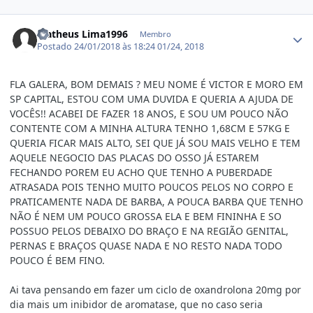
Estatísticas do autor
Matheus Lima1996
Membro
Postado
24/01/2018 às 18:24
01/24, 2018
FLA GALERA, BOM DEMAIS ? MEU NOME É VICTOR E MORO EM
SP CAPITAL, ESTOU COM UMA DUVIDA E QUERIA A AJUDA DE
VOCÊS!! ACABEI DE FAZER 18 ANOS, E SOU UM POUCO NÃO
CONTENTE COM A MINHA ALTURA TENHO 1,68CM E 57KG E
QUERIA FICAR MAIS ALTO, SEI QUE JÁ SOU MAIS VELHO E TEM
AQUELE NEGOCIO DAS PLACAS DO OSSO JÁ ESTAREM
FECHANDO POREM EU ACHO QUE TENHO A PUBERDADE
ATRASADA POIS TENHO MUITO POUCOS PELOS NO CORPO E
PRATICAMENTE NADA DE BARBA, A POUCA BARBA QUE TENHO
NÃO É NEM UM POUCO GROSSA ELA E BEM FININHA E SO
POSSUO PELOS DEBAIXO DO BRAÇO E NA REGIÃO GENITAL,
PERNAS E BRAÇOS QUASE NADA E NO RESTO NADA TODO
POUCO É BEM FINO.
Ai tava pensando em fazer um ciclo de oxandrolona 20mg por
dia mais um inibidor de aromatase, que no caso seria