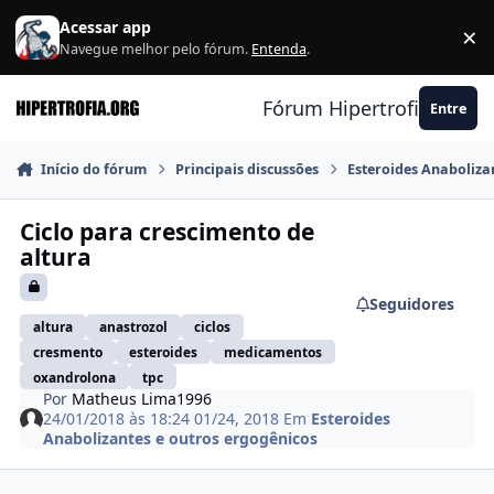
Ir para conteúdo
Acessar app
×
F
Navegue melhor pelo fórum.
Entenda
.
Fórum Hipertrofia.org
Entre
Início do fórum
Principais discussões
Esteroides Anaboliza
Ciclo para crescimento de
altura
Seguidores
altura
anastrozol
ciclos
cresmento
esteroides
medicamentos
oxandrolona
tpc
Por
Matheus Lima1996
24/01/2018 às 18:24
01/24, 2018
Em
Esteroides
Anabolizantes e outros ergogênicos