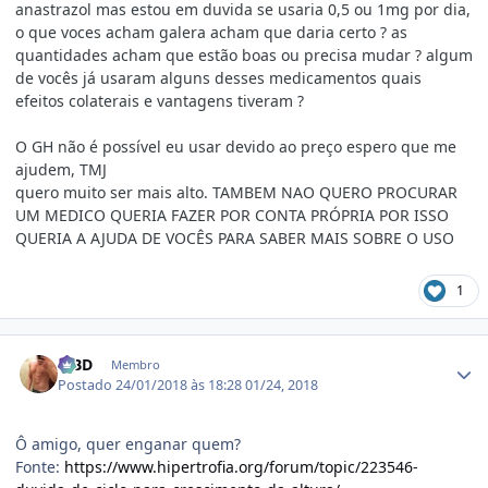
anastrazol mas estou em duvida se usaria 0,5 ou 1mg por dia,
o que voces acham galera acham que daria certo ? as
quantidades acham que estão boas ou precisa mudar ? algum
de vocês já usaram alguns desses medicamentos quais
efeitos colaterais e vantagens tiveram ?
O GH não é possível eu usar devido ao preço espero que me
ajudem, TMJ
quero muito ser mais alto. TAMBEM NAO QUERO PROCURAR
UM MEDICO QUERIA FAZER POR CONTA PRÓPRIA POR ISSO
QUERIA A AJUDA DE VOCÊS PARA SABER MAIS SOBRE O USO
1
Estatísticas do autor
MBD
Membro
Postado
24/01/2018 às 18:28
01/24, 2018
Ô amigo, quer enganar quem?
Fonte:
https://www.hipertrofia.org/forum/topic/223546-