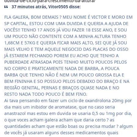
duvida-de-ciclo-para-crescimento-da-altura/
37 minutos atrás, Vitor0505 disse:
FLA GALERA, BOM DEMAIS ? MEU NOME É VICTOR E MORO EM
SP CAPITAL, ESTOU COM UMA DUVIDA E QUERIA A AJUDA DE
VOCÊS!! TENHO 17 ANOS JÁ VOU FAZER 18 ESSE ANO, E SOU
UM POUCO NÃO CONTENTE COM A MINHA ALTURA TENHO
1,68CM E 57KG E QUERIA FICAR MAIS ALTO, SEI QUE JÁ SOU
MAIS VELHO E TEM AQUELE NEGOCIO DAS PLACAS DO OSSO
JÁ ESTAREM FECHANDO POREM EU ACHO QUE TENHO A
PUBERDADE ATRASADA POIS TENHO MUITO POUCOS PELOS
NO CORPO E PRATICAMENTE NADA DE BARBA, A POUCA
BARBA QUE TENHO NÃO É NEM UM POUCO GROSSA ELA E
BEM FININHA E SO POSSUO PELOS DEBAIXO DO BRAÇO E NA
REGIÃO GENITAL, PERNAS E BRAÇOS QUASE NADA E NO
RESTO NADA TODO POUCO É BEM FINO.
Ai tava pensando em fazer um ciclo de oxandrolona 20mg por
dia mais um inibidor de aromatase, que no caso seria
anastrazol mas estou em duvida se usaria 0,5 ou 1mg por dia,
o que voces acham galera acham que daria certo ? as
quantidades acham que estão boas ou precisa mudar ? algum
de vocês já usaram alguns desses medicamentos quais