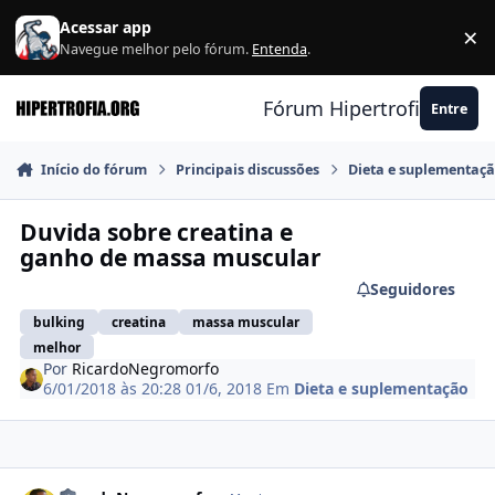
Ir para conteúdo
Acessar app
×
F
Navegue melhor pelo fórum.
Entenda
.
Fórum Hipertrofia.org
Entre
Início do fórum
Principais discussões
Dieta e suplementaç
Duvida sobre creatina e
ganho de massa muscular
Seguidores
bulking
creatina
massa muscular
melhor
Por
RicardoNegromorfo
6/01/2018 às 20:28
01/6, 2018
Em
Dieta e suplementação
Estatísticas do autor