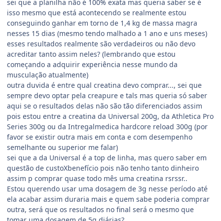
sei que a planilha não é 100% exata mas queria saber se é
isso mesmo que está acontecendo se realmente estou
conseguindo ganhar em torno de 1,4 kg de massa magra
nesses 15 dias (mesmo tendo malhado a 1 ano e uns meses)
esses resultados realmente são verdadeiros ou não devo
acreditar tanto assim neles? (lembrando que estou
começando a adquirir experiência nesse mundo da
musculação atualmente)
outra duvida é entre qual creatina devo comprar..., sei que
sempre devo optar pela creapure e tals mas queria só saber
aqui se o resultados delas não são tão diferenciados assim
pois estou entre a creatina da Universal 200g, da Athletica Pro
Series 300g ou da Intregalmedica hardcore reload 300g (por
favor se existir outra mais em conta e com desempenho
semelhante ou superior me falar)
sei que a da Universal é a top de linha, mas quero saber em
questão de custoXbenefício pois não tenho tanto dinheiro
assim p comprar quase todo mês uma creatina rsrssr..
Estou querendo usar uma dosagem de 3g nesse período até
ela acabar assim duraria mais e quem sabe poderia comprar
outra, será que os resultados no final será o mesmo que
tomar uma dosagem de 5g diárias?