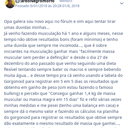
RicardoNegromorfo
Membro
Postado
6/01/2018 às 20:28
01/6, 2018
Opa galera sou novo aqui no fórum e vim aqui tentar tirar
umas duvidas minhas...
Já venho fazendo musculação há 1 ano e alguns meses, nesse
tempo não obtive resultados bons (foram mínimos) e tenho
uma duvida que sempre me incomoda..., que é sobre
iniciantes na musculação ganhar mais "facilmente massa
muscular sem perder a definição" e desde o dia 27 de
dezembro do ano passado que venho seguindo uma dieta
flexível tentando sempre bater os macros e sempre bebendo
muita água... e desse tempo pra cá venho usando a tabela do
Gorgonoid para registrar em 5 em 5 dias os resultados que
obtenho em ganho de peso (sim estou fazendo o famoso
bulking) e percebi que "Consegui ganhar 1,4 kg de massa
muscular ou massa magra em 15 dias" fiz e refiz várias vezes
minhas medidas e me pesei (tenho uma balança em casa) e
sempre dá o mesmo valor e fazendo os cálculos na planilha
do gorgonoid para registrar os resultados que obtive sempre
dão exatamente o mesmo resultado de massa que ganhei...,