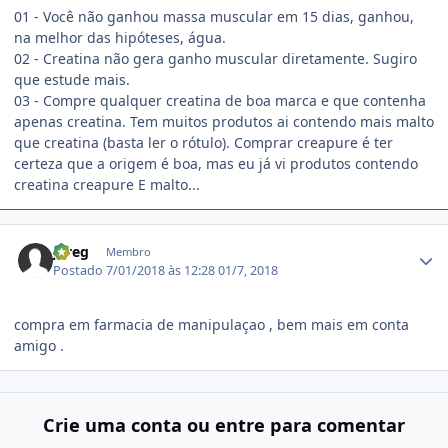
01 - Você não ganhou massa muscular em 15 dias, ganhou,
na melhor das hipóteses, água.
02 - Creatina não gera ganho muscular diretamente. Sugiro
que estude mais.
03 - Compre qualquer creatina de boa marca e que contenha
apenas creatina. Tem muitos produtos ai contendo mais malto
que creatina (basta ler o rótulo). Comprar creapure é ter
certeza que a origem é boa, mas eu já vi produtos contendo
creatina creapure E malto...
Estatísticas do autor
jureg
Membro
Postado
7/01/2018 às 12:28
01/7, 2018
compra em farmacia de manipulaçao , bem mais em conta
amigo .
Crie uma conta ou entre para comentar