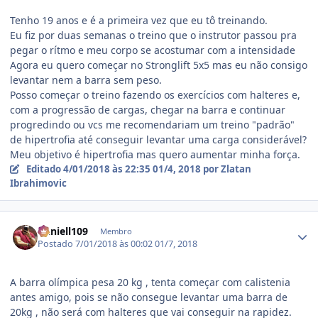
Tenho 19 anos e é a primeira vez que eu tô treinando.
Eu fiz por duas semanas o treino que o instrutor passou pra
pegar o rítmo e meu corpo se acostumar com a intensidade
Agora eu quero começar no Stronglift 5x5 mas eu não consigo
levantar nem a barra sem peso.
Posso começar o treino fazendo os exercícios com halteres e,
com a progressão de cargas, chegar na barra e continuar
progredindo ou vcs me recomendariam um treino "padrão"
de hipertrofia até conseguir levantar uma carga considerável?
Meu objetivo é hipertrofia mas quero aumentar minha força.
Editado
4/01/2018 às 22:35
01/4, 2018
por Zlatan
Ibrahimovic
Estatísticas do autor
Daniell109
Membro
Postado
7/01/2018 às 00:02
01/7, 2018
A barra olímpica pesa 20 kg , tenta começar com calistenia
antes amigo, pois se não consegue levantar uma barra de
20kg , não será com halteres que vai conseguir na rapidez.