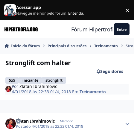
Ir para conteúdo
Acessar app
×
F
Navegue melhor pelo fórum.
Entenda
.
Fórum Hipertrofia.org
Entre
Início do fórum
Principais discussões
Treinamento
Stro
Stronglift com halter
Seguidores
5x5
iniciante
stronglift
Por
Zlatan Ibrahimovic
4/01/2018 às 22:33
01/4, 2018
Em
Treinamento
Estatísticas do autor
Zlatan Ibrahimovic
Membro
Postado
4/01/2018 às 22:33
01/4, 2018