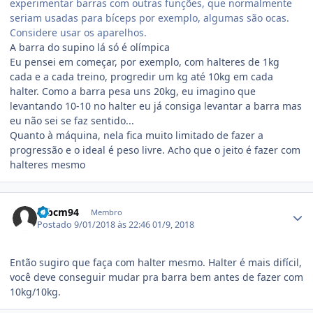
experimentar barras com outras funções, que normalmente
seriam usadas para bíceps por exemplo, algumas são ocas.
Considere usar os aparelhos.
A barra do supino lá só é olímpica
Eu pensei em começar, por exemplo, com halteres de 1kg
cada e a cada treino, progredir um kg até 10kg em cada
halter. Como a barra pesa uns 20kg, eu imagino que
levantando 10-10 no halter eu já consiga levantar a barra mas
eu não sei se faz sentido...
Quanto à máquina, nela fica muito limitado de fazer a
progressão e o ideal é peso livre. Acho que o jeito é fazer com
halteres mesmo
Estatísticas do autor
mbcm94
Membro
Postado
9/01/2018 às 22:46
01/9, 2018
Então sugiro que faça com halter mesmo. Halter é mais difícil,
você deve conseguir mudar pra barra bem antes de fazer com
10kg/10kg.