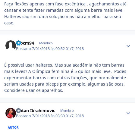
Faça flexões apenas com fase excêntrica , agachamentos até
cansar e tente fazer remadas com alguma barra mais leve.
Halteres são sim uma solução mas não a melhor para seu
caso.
Estatísticas do autor
mbcm94
Membro
Postado
7/01/2018 às 00:52
01/7, 2018
É possível usar halteres. Mas sua acadêmia não tem barras
mais leves? A Olímpica feminina é 5 quilos mais leve. Podes
experimentar barras com outras funções, que normalmente
seriam usadas para bíceps por exemplo, algumas são ocas.
Considere usar os aparelhos.
Estatísticas do autor
Zlatan Ibrahimovic
Membro
Postado
7/01/2018 às 03:39
01/7, 2018
AUTOR