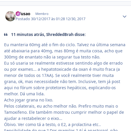
Estatísticas do autor
difusao
Membro
Postado
30/12/2017 às 01:28
12/30, 2017
11 minutos atrás, ShreddedBrah disse:
Eu manteria 60mg até o fim do ciclo. Talvez na última semana
até abaixaria para 40mg, mas 80mg é muita coisa, acho que
300mg de enantato não ia segurar tua testo não.
Eu só usaria se realmente estivesse sentindo algo de errado
ou por exames... a hepatotoxicade da oxan é muito fraca (a
menor de todos os 17AA). Se você realmente tiver muita
grana, ok, mas necessidade não tem. Inclusive, tem já post
aqui no fórum sobre protetores hepáticos, explicando-os
melhor. Dá uma lida.
Acho jogar grana no lixo.
Pelos colaterais, eu acho melhor não. Prefiro muito mais o
Tamoxifeno. Ele também mostrou cumprir melhor o papel de
ajudar a restabelecer o eixo...
Óbivo. Ver como tá a testo, o E2, a prolactina etc..
Sensibilidade do que ? Dos mamilos ? Aí é anastrozol, não