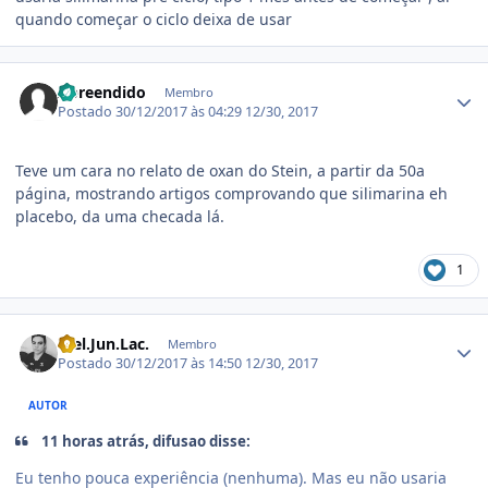
quando começar o ciclo deixa de usar
Estatísticas do autor
Apreendido
Membro
Postado
30/12/2017 às 04:29
12/30, 2017
Teve um cara no relato de oxan do Stein, a partir da 50a
página, mostrando artigos comprovando que silimarina eh
placebo, da uma checada lá.
1
Estatísticas do autor
Wel.Jun.Lac.
Membro
Postado
30/12/2017 às 14:50
12/30, 2017
AUTOR
11 horas atrás, difusao disse:
Eu tenho pouca experiência (nenhuma). Mas eu não usaria