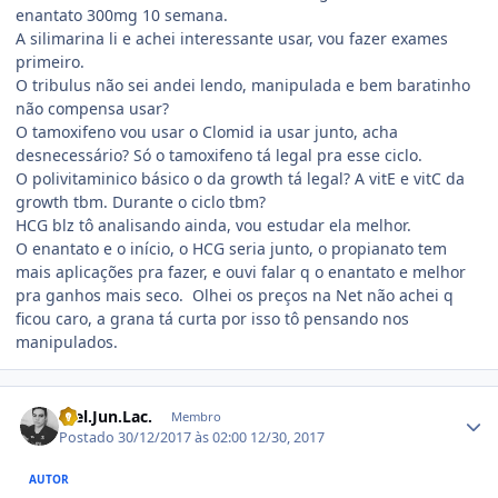
enantato 300mg 10 semana.
A silimarina li e achei interessante usar, vou fazer exames
primeiro.
O tribulus não sei andei lendo, manipulada e bem baratinho
não compensa usar?
O tamoxifeno vou usar o Clomid ia usar junto, acha
desnecessário? Só o tamoxifeno tá legal pra esse ciclo.
O polivitaminico básico o da growth tá legal? A vitE e vitC da
growth tbm. Durante o ciclo tbm?
HCG blz tô analisando ainda, vou estudar ela melhor.
O enantato e o início, o HCG seria junto, o propianato tem
mais aplicações pra fazer, e ouvi falar q o enantato e melhor
pra ganhos mais seco. Olhei os preços na Net não achei q
ficou caro, a grana tá curta por isso tô pensando nos
manipulados.
Estatísticas do autor
Wel.Jun.Lac.
Membro
Postado
30/12/2017 às 02:00
12/30, 2017
AUTOR