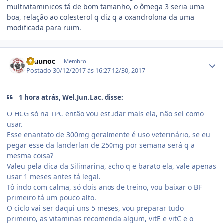
multivitaminicos tá de bom tamanho, o ômega 3 seria uma
boa, relação ao colesterol q diz q a oxandrolona da uma
modificada para ruim.
Estatísticas do autor
Bruunoc
Membro
Postado
30/12/2017 às 16:27
12/30, 2017
1 hora atrás, Wel.Jun.Lac. disse:
O HCG só na TPC então vou estudar mais ela, não sei como
usar.
Esse enantato de 300mg geralmente é uso veterinário, se eu
pegar esse da landerlan de 250mg por semana será q a
mesma coisa?
Valeu pela dica da Silimarina, acho q e barato ela, vale apenas
usar 1 meses antes tá legal.
Tô indo com calma, só dois anos de treino, vou baixar o BF
primeiro tá um pouco alto.
O ciclo vai ser daqui uns 5 meses, vou preparar tudo
primeiro, as vitaminas recomenda algum, vitE e vitC e o