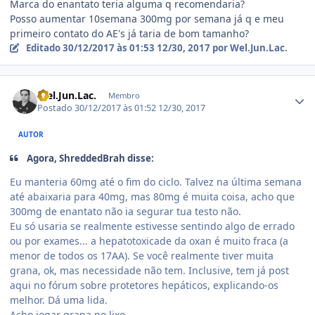
Marca do enantato teria alguma q recomendaria?
Posso aumentar 10semana 300mg por semana já q e meu
primeiro contato do AE's já taria de bom tamanho?
Editado
30/12/2017 às 01:53
12/30, 2017
por Wel.Jun.Lac.
Estatísticas do autor
Wel.Jun.Lac.
Membro
Postado
30/12/2017 às 01:52
12/30, 2017
AUTOR
Agora, ShreddedBrah disse:
Eu manteria 60mg até o fim do ciclo. Talvez na última semana
até abaixaria para 40mg, mas 80mg é muita coisa, acho que
300mg de enantato não ia segurar tua testo não.
Eu só usaria se realmente estivesse sentindo algo de errado
ou por exames... a hepatotoxicade da oxan é muito fraca (a
menor de todos os 17AA). Se você realmente tiver muita
grana, ok, mas necessidade não tem. Inclusive, tem já post
aqui no fórum sobre protetores hepáticos, explicando-os
melhor. Dá uma lida.
Acho jogar grana no lixo.