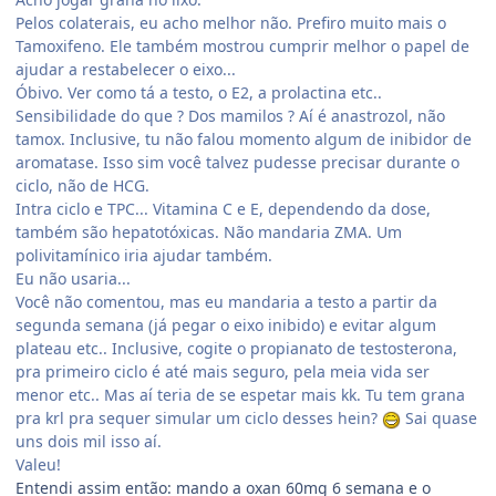
Pelos colaterais, eu acho melhor não. Prefiro muito mais o
Tamoxifeno. Ele também mostrou cumprir melhor o papel de
ajudar a restabelecer o eixo...
Óbivo. Ver como tá a testo, o E2, a prolactina etc..
Sensibilidade do que ? Dos mamilos ? Aí é anastrozol, não
tamox. Inclusive, tu não falou momento algum de inibidor de
aromatase. Isso sim você talvez pudesse precisar durante o
ciclo, não de HCG.
Intra ciclo e TPC... Vitamina C e E, dependendo da dose,
também são hepatotóxicas. Não mandaria ZMA. Um
polivitamínico iria ajudar também.
Eu não usaria...
Você não comentou, mas eu mandaria a testo a partir da
segunda semana (já pegar o eixo inibido) e evitar algum
plateau etc.. Inclusive, cogite o propianato de testosterona,
pra primeiro ciclo é até mais seguro, pela meia vida ser
menor etc.. Mas aí teria de se espetar mais kk. Tu tem grana
pra krl pra sequer simular um ciclo desses hein?
Sai quase
uns dois mil isso aí.
Valeu!
Entendi assim então: mando a oxan 60mg 6 semana e o