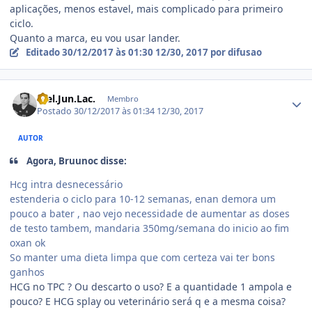
aplicações, menos estavel, mais complicado para primeiro
ciclo.
Quanto a marca, eu vou usar lander.
Editado
30/12/2017 às 01:30
12/30, 2017
por difusao
Estatísticas do autor
Wel.Jun.Lac.
Membro
Postado
30/12/2017 às 01:34
12/30, 2017
AUTOR
Agora, Bruunoc disse:
Hcg intra desnecessário
estenderia o ciclo para 10-12 semanas, enan demora um
pouco a bater , nao vejo necessidade de aumentar as doses
de testo tambem, mandaria 350mg/semana do inicio ao fim
oxan ok
So manter uma dieta limpa que com certeza vai ter bons
ganhos
HCG no TPC ? Ou descarto o uso? E a quantidade 1 ampola e
pouco? E HCG splay ou veterinário será q e a mesma coisa?