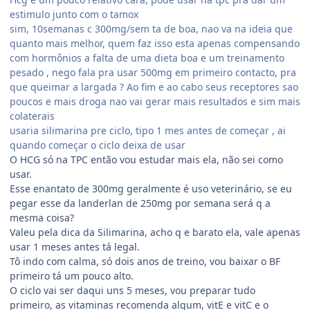
estimulo junto com o tamox
sim, 10semanas c 300mg/sem ta de boa, nao va na ideia que
quanto mais melhor, quem faz isso esta apenas compensando
com hormônios a falta de uma dieta boa e um treinamento
pesado , nego fala pra usar 500mg em primeiro contacto, pra
que queimar a largada ? Ao fim e ao cabo seus receptores sao
poucos e mais droga nao vai gerar mais resultados e sim mais
colaterais
usaria silimarina pre ciclo, tipo 1 mes antes de começar , ai
quando começar o ciclo deixa de usar
O HCG só na TPC então vou estudar mais ela, não sei como
usar.
Esse enantato de 300mg geralmente é uso veterinário, se eu
pegar esse da landerlan de 250mg por semana será q a
mesma coisa?
Valeu pela dica da Silimarina, acho q e barato ela, vale apenas
usar 1 meses antes tá legal.
Tô indo com calma, só dois anos de treino, vou baixar o BF
primeiro tá um pouco alto.
O ciclo vai ser daqui uns 5 meses, vou preparar tudo
primeiro, as vitaminas recomenda algum, vitE e vitC e o