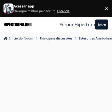
Ir para conteúdo
Acessar app
×
F
Navegue melhor pelo fórum.
Entenda
.
Fórum Hipertrofia.org
Entre
Início do fórum
Principais discussões
Esteroides Anaboliza