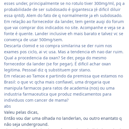
esses under, principalmente se no rotulo tiver 300mg/ml, pq a
probabilidade de ser subdosado é gigantesca (é dificil diluir
essa qntd). Alem do fato de q normalmente ja eh subdosado.
Em relação ao fornecedor da lander, tem gente auqi do forum
que vai comprar dos indicados no site. Acompanhe e veja se a
fonte é quente. Lander inclusive eh mais barato e talvez vc se
convença de usar 500mg/sem.
Descarta clomid e so compra similarina se der ruim nos
exames pos ciclo, ai vc usa. Mas a tendencia eh nao dar ruim.
Qual a procedencia da oxan? Se der, pega do mesmo
fornecedor da lander (se for pegar). É dificil achar oxan
legitima. Pessoal diz q substituem por stano.
Em relacao ao Tamox e partindo da premissa que estamos no
Brasil: o que vc qcha mais confiavel, uma drogaria que
manipula farmacos para ratos de academia (nos) ou uma
industria farmaceutica que produz medicamentos para
individuos com cancer de mama?
abs
Valeu pelas dicas,
Então vou dar uma olhada no landerlan, ou outro enantato q
não seja underground.