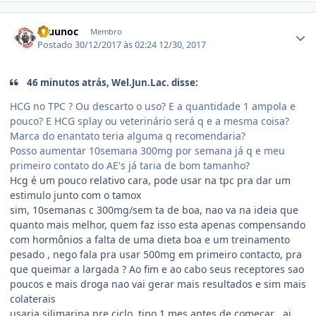
Estatísticas do autor
Bruunoc
Membro
Postado
30/12/2017 às 02:24
12/30, 2017
46 minutos atrás, Wel.Jun.Lac. disse:
HCG no TPC ? Ou descarto o uso? E a quantidade 1 ampola e
pouco? E HCG splay ou veterinário será q e a mesma coisa?
Marca do enantato teria alguma q recomendaria?
Posso aumentar 10semana 300mg por semana já q e meu
primeiro contato do AE's já taria de bom tamanho?
Hcg é um pouco relativo cara, pode usar na tpc pra dar um
estimulo junto com o tamox
sim, 10semanas c 300mg/sem ta de boa, nao va na ideia que
quanto mais melhor, quem faz isso esta apenas compensando
com hormônios a falta de uma dieta boa e um treinamento
pesado , nego fala pra usar 500mg em primeiro contacto, pra
que queimar a largada ? Ao fim e ao cabo seus receptores sao
poucos e mais droga nao vai gerar mais resultados e sim mais
colaterais
usaria silimarina pre ciclo, tipo 1 mes antes de começar , ai