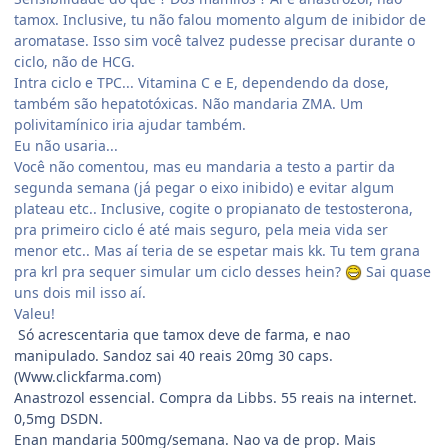
tamox. Inclusive, tu não falou momento algum de inibidor de
aromatase. Isso sim você talvez pudesse precisar durante o
ciclo, não de HCG.
Intra ciclo e TPC... Vitamina C e E, dependendo da dose,
também são hepatotóxicas. Não mandaria ZMA. Um
polivitamínico iria ajudar também.
Eu não usaria...
Você não comentou, mas eu mandaria a testo a partir da
segunda semana (já pegar o eixo inibido) e evitar algum
plateau etc.. Inclusive, cogite o propianato de testosterona,
pra primeiro ciclo é até mais seguro, pela meia vida ser
menor etc.. Mas aí teria de se espetar mais kk. Tu tem grana
pra krl pra sequer simular um ciclo desses hein?
Sai quase
uns dois mil isso aí.
Valeu!
Só acrescentaria que tamox deve de farma, e nao
manipulado. Sandoz sai 40 reais 20mg 30 caps.
(Www.clickfarma.com)
Anastrozol essencial. Compra da Libbs. 55 reais na internet.
0,5mg DSDN.
Enan mandaria 500mg/semana. Nao va de prop. Mais