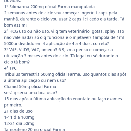
Dúvidas:
1° Silimarina 200mg oficial Farma manipulada
2 semanas antes do ciclo vou começar ingerir 1 caps pela
manhã, durante o ciclo vou usar 2 caps 1:1 cedo e a tarde. Tá
bom assim?
2° HCG uso ou não uso, vi q tem veterinário, gotas, splay isso
não vale nada? só o q funciona e o injetável? 1ampola de 1ml
5000ui dividido em 4 aplicação de 4 a 4 dias, correto?
3° VitE, VitD3, VitC, omega3 6 9, zma penso e começar a
utilização 3 meses antes do ciclo. Tá legal ou só durante o
ciclo tá bom?
4° TPC
Tribulus terrestris 500mg oficial Farma, uso quantos dias após
a última aplicação ou nem uso?
Clomid 50mg oficial Farma
será q seria uma boa usar?
15 dias após a última aplicação do enantato ou faço exames
primeiro.
21 dias de uso
1-11 dia 100mg
12-21 dia 50mg
Tamoxifeno 20mg oficial Farma