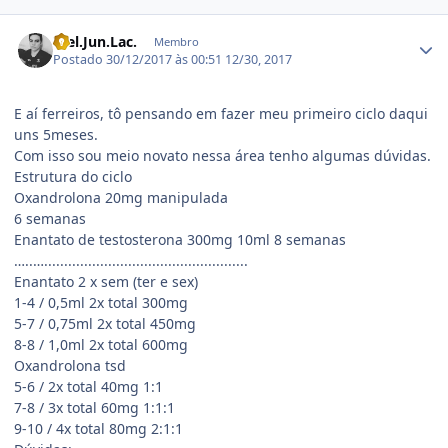
Estatísticas do autor
Wel.Jun.Lac.
Membro
Postado
30/12/2017 às 00:51
12/30, 2017
E aí ferreiros, tô pensando em fazer meu primeiro ciclo daqui
uns 5meses.
Com isso sou meio novato nessa área tenho algumas dúvidas.
Estrutura do ciclo
Oxandrolona 20mg manipulada
6 semanas
Enantato de testosterona 300mg 10ml 8 semanas
…..…...................................................
Enantato 2 x sem (ter e sex)
1-4 / 0,5ml 2x total 300mg
5-7 / 0,75ml 2x total 450mg
8-8 / 1,0ml 2x total 600mg
Oxandrolona tsd
5-6 / 2x total 40mg 1:1
7-8 / 3x total 60mg 1:1:1
9-10 / 4x total 80mg 2:1:1