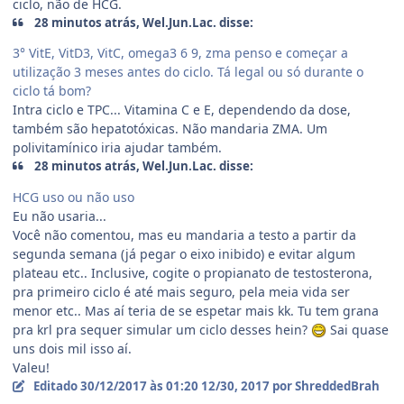
ciclo, não de HCG.
28 minutos atrás, Wel.Jun.Lac. disse:
3° VitE, VitD3, VitC, omega3 6 9, zma penso e começar a
utilização 3 meses antes do ciclo. Tá legal ou só durante o
ciclo tá bom?
Intra ciclo e TPC... Vitamina C e E, dependendo da dose,
também são hepatotóxicas. Não mandaria ZMA. Um
polivitamínico iria ajudar também.
28 minutos atrás, Wel.Jun.Lac. disse:
HCG uso ou não uso
Eu não usaria...
Você não comentou, mas eu mandaria a testo a partir da
segunda semana (já pegar o eixo inibido) e evitar algum
plateau etc.. Inclusive, cogite o propianato de testosterona,
pra primeiro ciclo é até mais seguro, pela meia vida ser
menor etc.. Mas aí teria de se espetar mais kk. Tu tem grana
pra krl pra sequer simular um ciclo desses hein?
Sai quase
uns dois mil isso aí.
Valeu!
Editado
30/12/2017 às 01:20
12/30, 2017
por ShreddedBrah