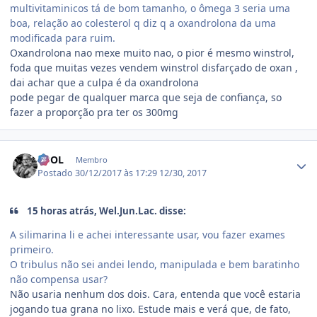
multivitaminicos tá de bom tamanho, o ômega 3 seria uma
boa, relação ao colesterol q diz q a oxandrolona da uma
modificada para ruim.
Oxandrolona nao mexe muito nao, o pior é mesmo winstrol,
foda que muitas vezes vendem winstrol disfarçado de oxan ,
dai achar que a culpa é da oxandrolona
pode pegar de qualquer marca que seja de confiança, so
fazer a proporção pra ter os 300mg
Estatísticas do autor
VBOL
Membro
Postado
30/12/2017 às 17:29
12/30, 2017
15 horas atrás, Wel.Jun.Lac. disse:
A silimarina li e achei interessante usar, vou fazer exames
primeiro.
O tribulus não sei andei lendo, manipulada e bem baratinho
não compensa usar?
Não usaria nenhum dos dois. Cara, entenda que você estaria
jogando tua grana no lixo. Estude mais e verá que, de fato,