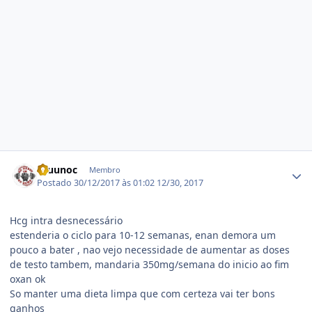
Estatísticas do autor
Bruunoc
Membro
Postado
30/12/2017 às 01:02
12/30, 2017
Hcg intra desnecessário
estenderia o ciclo para 10-12 semanas, enan demora um
pouco a bater , nao vejo necessidade de aumentar as doses
de testo tambem, mandaria 350mg/semana do inicio ao fim
oxan ok
So manter uma dieta limpa que com certeza vai ter bons
ganhos