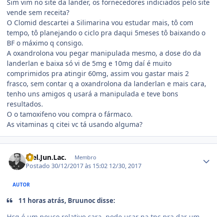
Sim vim no site da lander, os fornecedores indiciados pelo site
vende sem receita?
O Clomid descartei a Silimarina vou estudar mais, tô com
tempo, tô planejando o ciclo pra daqui 5meses tô baixando o
BF o máximo q consigo.
A oxandrolona vou pegar manipulada mesmo, a dose do da
landerlan e baixa só vi de 5mg e 10mg daí é muito
comprimidos pra atingir 60mg, assim vou gastar mais 2
frasco, sem contar q a oxandrolona da landerlan e mais cara,
tenho uns amigos q usará a manipulada e teve bons
resultados.
O o tamoxifeno vou compra o fármaco.
As vitaminas q citei vc tá usando alguma?
Estatísticas do autor
Wel.Jun.Lac.
Membro
Postado
30/12/2017 às 15:02
12/30, 2017
AUTOR
11 horas atrás, Bruunoc disse:
Hcg é um pouco relativo cara, pode usar na tpc pra dar um