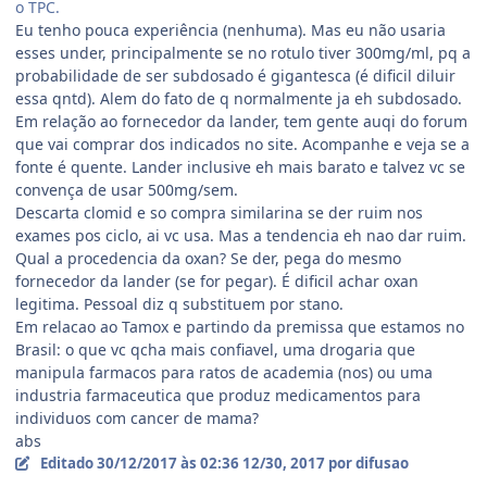
o TPC.
Eu tenho pouca experiência (nenhuma). Mas eu não usaria
esses under, principalmente se no rotulo tiver 300mg/ml, pq a
probabilidade de ser subdosado é gigantesca (é dificil diluir
essa qntd). Alem do fato de q normalmente ja eh subdosado.
Em relação ao fornecedor da lander, tem gente auqi do forum
que vai comprar dos indicados no site. Acompanhe e veja se a
fonte é quente. Lander inclusive eh mais barato e talvez vc se
convença de usar 500mg/sem.
Descarta clomid e so compra similarina se der ruim nos
exames pos ciclo, ai vc usa. Mas a tendencia eh nao dar ruim.
Qual a procedencia da oxan? Se der, pega do mesmo
fornecedor da lander (se for pegar). É dificil achar oxan
legitima. Pessoal diz q substituem por stano.
Em relacao ao Tamox e partindo da premissa que estamos no
Brasil: o que vc qcha mais confiavel, uma drogaria que
manipula farmacos para ratos de academia (nos) ou uma
industria farmaceutica que produz medicamentos para
individuos com cancer de mama?
abs
Editado
30/12/2017 às 02:36
12/30, 2017
por difusao