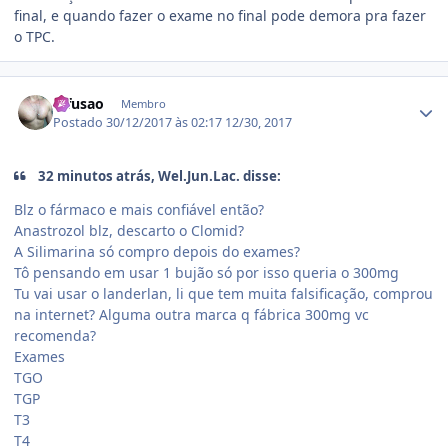
final, e quando fazer o exame no final pode demora pra fazer
o TPC.
Estatísticas do autor
difusao
Membro
Postado
30/12/2017 às 02:17
12/30, 2017
32 minutos atrás, Wel.Jun.Lac. disse:
Blz o fármaco e mais confiável então?
Anastrozol blz, descarto o Clomid?
A Silimarina só compro depois do exames?
Tô pensando em usar 1 bujão só por isso queria o 300mg
Tu vai usar o landerlan, li que tem muita falsificação, comprou
na internet? Alguma outra marca q fábrica 300mg vc
recomenda?
Exames
TGO
TGP
T3
T4