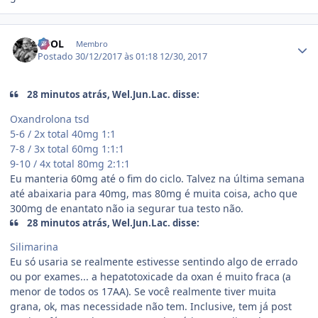
Estatísticas do autor
VBOL
Membro
Postado
30/12/2017 às 01:18
12/30, 2017
28 minutos atrás, Wel.Jun.Lac. disse:
Oxandrolona tsd
5-6 / 2x total 40mg 1:1
7-8 / 3x total 60mg 1:1:1
9-10 / 4x total 80mg 2:1:1
Eu manteria 60mg até o fim do ciclo. Talvez na última semana
até abaixaria para 40mg, mas 80mg é muita coisa, acho que
300mg de enantato não ia segurar tua testo não.
28 minutos atrás, Wel.Jun.Lac. disse:
Silimarina
Eu só usaria se realmente estivesse sentindo algo de errado
ou por exames... a hepatotoxicade da oxan é muito fraca (a
menor de todos os 17AA). Se você realmente tiver muita
grana, ok, mas necessidade não tem. Inclusive, tem já post