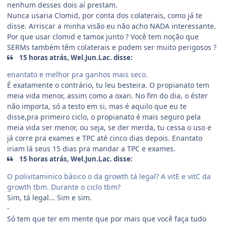
nenhum desses dois aí prestam.
Nunca usaria Clomid, por conta dos colaterais, como já te
disse. Arriscar a minha visão eu não acho NADA interessante.
Por que usar clomid e tamox junto ? Você tem noção que
SERMs também têm colaterais e podem ser muito perigosos ?
15 horas atrás, Wel.Jun.Lac. disse:
enantato e melhor pra ganhos mais seco.
É exatamente o contrário, tu leu besteira. O propianato tem
meia vida menor, assim como a oxan. No fim do dia, o éster
não importa, só a testo em si, mas é aquilo que eu te
disse,pra primeiro ciclo, o propianato é mais seguro pela
meia vida ser menor, ou seja, se der merda, tu cessa o uso e
já corre pra exames e TPC até cinco dias depois. Enantato
iriam lá seus 15 dias pra mandar a TPC e exames.
15 horas atrás, Wel.Jun.Lac. disse:
O polivitaminico básico o da growth tá legal? A vitE e vitC da
growth tbm. Durante o ciclo tbm?
Sim, tá legal... Sim e sim.
-
Só tem que ter em mente que por mais que você faça tudo