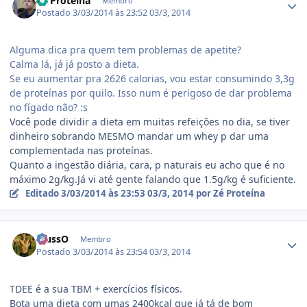
Zé Proteína
Membro
Postado
3/03/2014 às 23:52
03/3, 2014
Alguma dica pra quem tem problemas de apetite?
Calma lá, já já posto a dieta.
Se eu aumentar pra 2626 calorias, vou estar consumindo 3,3g
de proteínas por quilo. Isso num é perigoso de dar problema
no fígado não? :s
Você pode dividir a dieta em muitas refeições no dia, se tiver
dinheiro sobrando MESMO mandar um whey p dar uma
complementada nas proteínas.
Quanto a ingestão diária, cara, p naturais eu acho que é no
máximo 2g/kg.Já vi até gente falando que 1.5g/kg é suficiente.
Editado
3/03/2014 às 23:53
03/3, 2014
por Zé Proteína
Estatísticas do autor
.RussO
Membro
Postado
3/03/2014 às 23:54
03/3, 2014
TDEE é a sua TBM + exercícios físicos.
Bota uma dieta com umas 2400kcal que já tá de bom