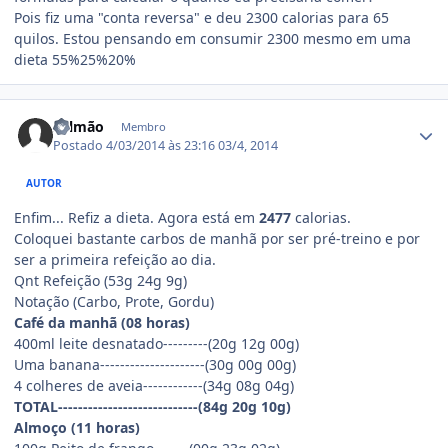
Pois fiz uma "conta reversa" e deu 2300 calorias para 65
quilos. Estou pensando em consumir 2300 mesmo em uma
dieta 55%25%20%
Estatísticas do autor
Salmão
Membro
Postado
4/03/2014 às 23:16
03/4, 2014
AUTOR
Enfim... Refiz a dieta. Agora está em
2477
calorias.
Coloquei bastante carbos de manhã por ser pré-treino e por
ser a primeira refeição ao dia.
Qnt Refeição (53g 24g 9g)
Notação (Carbo, Prote, Gordu)
Café da manhã (08 horas)
400ml leite desnatado---------(20g 12g 00g)
Uma banana---------------------(30g 00g 00g)
4 colheres de aveia------------(34g 08g 04g)
TOTAL----------------------------(84g 20g 10g)
Almoço (11 horas)