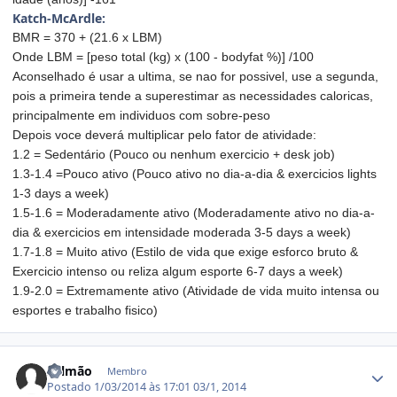
Katch-McArdle:
BMR = 370 + (21.6 x LBM)
Onde LBM = [peso total (kg) x (100 - bodyfat %)] /100
Aconselhado é usar a ultima, se nao for possivel, use a segunda,
pois a primeira tende a superestimar as necessidades caloricas,
principalmente em individuos com sobre-peso
Depois voce deverá multiplicar pelo fator de atividade:
1.2 = Sedentário (Pouco ou nenhum exercicio + desk job)
1.3-1.4 =Pouco ativo (Pouco ativo no dia-a-dia & exercicios lights
1-3 days a week)
1.5-1.6 = Moderadamente ativo (Moderadamente ativo no dia-a-
dia & exercicios em intensidade moderada 3-5 days a week)
1.7-1.8 = Muito ativo (Estilo de vida que exige esforco bruto &
Exercicio intenso ou reliza algum esporte 6-7 days a week)
1.9-2.0 = Extremamente ativo (Atividade de vida muito intensa ou
esportes e trabalho fisico)
Estatísticas do autor
Salmão
Membro
Postado
1/03/2014 às 17:01
03/1, 2014