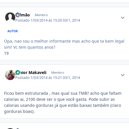
Estatísticas do autor
Salmão
Membro
Postado
1/03/2014 às 15:20
03/1, 2014
AUTOR
Opa, nao sou o melhor informante mas acho que ta bem legal
sim! Vc tem quantos anos?
19
Estatísticas do autor
Junior Makaveli
Membro
Postado
1/03/2014 às 15:21
03/1, 2014
Ficou bem estruturada , mas qual sua TMB? acho que faltam
calorias ai, 2100 deve ser o que você gasta. Pode subir as
calorias usando gorduras já que estão baixas também (claro
gorduras boas).
Estatísticas do autor