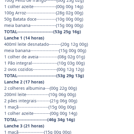
100g Peito de frango-------(00g 23g 02g)
1 colher azeite---------------(00g 00g 14g)
100g Arroz--------------------(28g 02g 00g)
50g Batata doce-------------(10g 00g 00g)
meia banana-----------------(15g 00g 00g)
TOTAL------------------------(53g 25g 16g)
Lanche 1 (14 horas)
400ml leite desnatado--------(20g 12g 00g)
meia banana-------------------(15g 00g 00g)
1 colher de aveia-------------(08g 02g 01g)
1 Pão integral-----------------(10g 03g 00g)
2 ovos cozidos----------------(00g 12g 12g)
TOTAL--------------------------(53g 29g 13g)
Lanche 2 (17 horas)
2 colheres albumina---(00g 22g 00g)
200ml leite---------------(10g 06g 00g)
2 pães integrais---------(21g 06g 00g)
1 maçã--------------------(15g 00g 00g)
1 colher azeite-----------(00g 00g 14g)
TOTAL--------------------(46g 34g 14g)
Lanche 3 (21 horas)
1 maçã-----------------(15g 00g 00g)