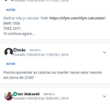
Postado
1/03/2014 às 17:17
03/1, 2014
AUTOR
Melhor site p calcular TMB:
https://iifym.com/iifym-calculator/
BMR 1506
TDEE 2071
To confuso agora...
Estatísticas do autor
Salmão
Membro
Postado
1/03/2014 às 17:39
03/1, 2014
AUTOR
Preciso aumentar as calorias ou manter nesse valor mesmo
em torno de 2100?
Estatísticas do autor
Junior Makaveli
Membro
Postado
1/03/2014 às 18:08
03/1, 2014