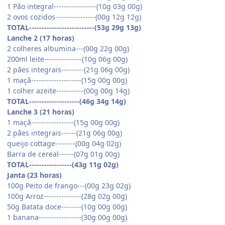
1 Pão integral-----------------(10g 03g 00g)
2 ovos cozidos----------------(00g 12g 12g)
TOTAL--------------------------(53g 29g 13g)
Lanche 2 (17 horas)
2 colheres albumina---(00g 22g 00g)
200ml leite---------------(10g 06g 00g)
2 pães integrais---------(21g 06g 00g)
1 maçã--------------------(15g 00g 00g)
1 colher azeite-----------(00g 00g 14g)
TOTAL--------------------(46g 34g 14g)
Lanche 3 (21 horas)
1 maçã-----------------(15g 00g 00g)
2 pães integrais------(21g 06g 00g)
queijo cottage--------(00g 04g 02g)
Barra de cereal------(07g 01g 00g)
TOTAL-----------------(43g 11g 02g)
Janta (23 horas)
100g Peito de frango---(00g 23g 02g)
100g Arroz---------------(28g 02g 00g)
50g Batata doce--------(10g 00g 00g)
1 banana-----------------(30g 00g 00g)