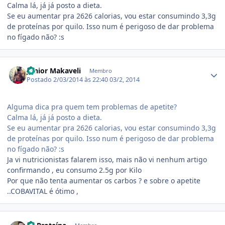
Calma lá, já já posto a dieta.
Se eu aumentar pra 2626 calorias, vou estar consumindo 3,3g
de proteínas por quilo. Isso num é perigoso de dar problema
no fígado não? :s
Estatísticas do autor
Junior Makaveli
Membro
Postado
2/03/2014 às 22:40
03/2, 2014
Alguma dica pra quem tem problemas de apetite?
Calma lá, já já posto a dieta.
Se eu aumentar pra 2626 calorias, vou estar consumindo 3,3g
de proteínas por quilo. Isso num é perigoso de dar problema
no fígado não? :s
Ja vi nutricionistas falarem isso, mais não vi nenhum artigo
confirmando , eu consumo 2.5g por Kilo
Por que não tenta aumentar os carbos ? e sobre o apetite
..COBAVITAL é ótimo ,
Estatísticas do autor