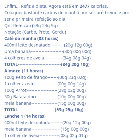
Enfim... Refiz a dieta. Agora está em
2477
calorias.
Coloquei bastante carbos de manhã por ser pré-treino e por
ser a primeira refeição ao dia.
Qnt Refeição (53g 24g 9g)
Notação (Carbo, Prote, Gordu)
Café da manhã (08 horas)
400ml leite desnatado---------(20g 12g 00g)
Uma banana---------------------(30g 00g 00g)
4 colheres de aveia------------(34g 08g 04g)
TOTAL----------------------------(84g 20g 10g)
Almoço (11 horas)
100g Peito de frango-------(00g 23g 02g)
1 colher azeite---------------(00g 00g 14g)
100g Arroz--------------------(28g 02g 00g)
50g Batata doce-------------(10g 00g 00g)
meia banana-----------------(15g 00g 00g)
TOTAL------------------------(53g 25g 16g)
Lanche 1 (14 horas)
400ml leite desnatado--------(20g 12g 00g)
meia banana-------------------(15g 00g 00g)
1 colher de aveia-------------(08g 02g 01g)