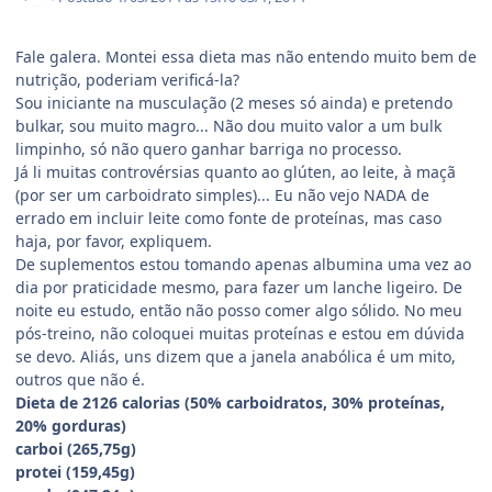
Fale galera. Montei essa dieta mas não entendo muito bem de
nutrição, poderiam verificá-la?
Sou iniciante na musculação (2 meses só ainda) e pretendo
bulkar, sou muito magro... Não dou muito valor a um bulk
limpinho, só não quero ganhar barriga no processo.
Já li muitas controvérsias quanto ao glúten, ao leite, à maçã
(por ser um carboidrato simples)... Eu não vejo NADA de
errado em incluir leite como fonte de proteínas, mas caso
haja, por favor, expliquem.
De suplementos estou tomando apenas albumina uma vez ao
dia por praticidade mesmo, para fazer um lanche ligeiro. De
noite eu estudo, então não posso comer algo sólido. No meu
pós-treino, não coloquei muitas proteínas e estou em dúvida
se devo. Aliás, uns dizem que a janela anabólica é um mito,
outros que não é.
Dieta de 2126 calorias (50% carboidratos, 30% proteínas,
20% gorduras)
carboi (265,75g)
protei (159,45g)