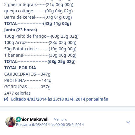
2 pães integrais------(21g 06g 00g)
queijo cottage--------(00g 04g 02g)
Barra de cereal------(07g 01g 00g)
TOTAL-----------------(43g 11g 02g)
Janta (23 horas)
100g Peito de frango---(00g 23g 02g)
100g Arroz---------------(28g 02g 00g)
50g Batata doce--------(10g 00g 00g)
1 banana-----------------(30g 00g 00g)
TOTAL--------------------(68g 25g 02g)
TOTAL POR DIA
CARBOIDRATOS---347g
PROTEÍNA-----------144g
GORDURAS---------057g
2477 calorias
Editado
4/03/2014 às 23:18
03/4, 2014
por Salmão
Estatísticas do autor
Junior Makaveli
Membro
Postado
6/03/2014 às 00:06
03/6, 2014