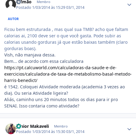
Salmão
Membro
Postado
1/03/2014 às 15:29
03/1, 2014
AUTOR
Ficou bem estruturada , mas qual sua TMB? acho que faltam
calorias ai, 2100 deve ser o que você gasta. Pode subir as
calorias usando gorduras já que estão baixas também (claro
gorduras boas).
Vish, não manjava dessa.
Bem... de acordo com essa calculadora
https://pt.calcuworld.com/calculadoras-da-saude-e-de-
exercicios/calculadora-de-taxa-de-metabolismo-basal-metodo-
harris-benedict/
é 1542. Coloquei Atividade moderada (academia 3 vezes ao
dia). Ou seria Atividade ligeira?
Aliás, caminho uns 20 minutos todos os dias para ir pro
SENAI. Isso contaria como atividade?
Estatísticas do autor
Junior Makaveli
Membro
Postado
1/03/2014 às 15:30
03/1, 2014