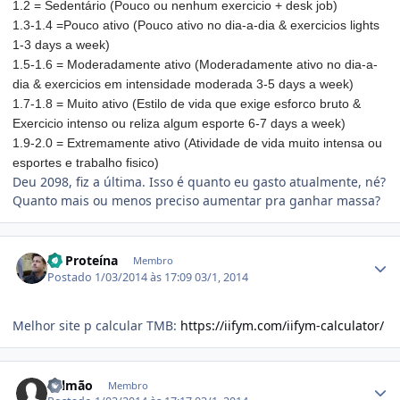
1.2 = Sedentário (Pouco ou nenhum exercicio + desk job)
1.3-1.4 =Pouco ativo (Pouco ativo no dia-a-dia & exercicios lights
1-3 days a week)
1.5-1.6 = Moderadamente ativo (Moderadamente ativo no dia-a-
dia & exercicios em intensidade moderada 3-5 days a week)
1.7-1.8 = Muito ativo (Estilo de vida que exige esforco bruto &
Exercicio intenso ou reliza algum esporte 6-7 days a week)
1.9-2.0 = Extremamente ativo (Atividade de vida muito intensa ou
esportes e trabalho fisico)
Deu 2098, fiz a última. Isso é quanto eu gasto atualmente, né?
Quanto mais ou menos preciso aumentar pra ganhar massa?
Estatísticas do autor
Zé Proteína
Membro
Postado
1/03/2014 às 17:09
03/1, 2014
Melhor site p calcular TMB:
https://iifym.com/iifym-calculator/
Estatísticas do autor
Salmão
Membro