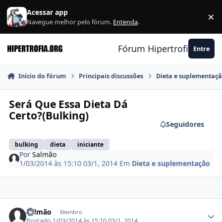
Ir para conteúdo
Acessar app
×
F
Navegue melhor pelo fórum.
Entenda
.
Fórum Hipertrofia.org
Entre
Início do fórum
Principais discussões
Dieta e suplementaç
Será Que Essa Dieta Dá
Certo?(Bulking)
Seguidores
bulking
dieta
iniciante
Por
Salmão
1/03/2014 às 15:10
03/1, 2014
Em
Dieta e suplementação
Estatísticas do autor
Salmão
Membro
Postado
1/03/2014 às 15:10
03/1, 2014