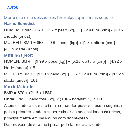
AUTOR
Mano usa uma dessas três formulas aqui é mais seguro
Harris-Benedict
:
HOMEM: BMR = 66 + [13.7 x peso (kg)] + [5 x altura (cm)] - [6.76
x idade (anos)]
MULHER: BMR = 655 + [9.6 x peso (kg)] + [1.8 x altura (cm)] -
[4.7 x idade (anos)]
Mifflin-St Jeor:
HOMEN: BMR = [9.99 x peso (kg)] + [6.25 x altura (cm)] - [4.92 x
idade (anos)] + 5
MULHER: BMR = [9.99 x peso (kg)] + [6.25 x altura (cm)] - [4.92 x
idade (anos)] -161
Katch-McArdle:
BMR = 370 + (21.6 x LBM)
Onde LBM = [peso total (kg) x (100 - bodyfat %)] /100
Aconselhado é usar a ultima, se nao for possivel, use a segunda,
pois a primeira tende a superestimar as necessidades caloricas,
principalmente em individuos com sobre-peso
Depois voce deverá multiplicar pelo fator de atividade: