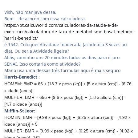
Vish, não manjava dessa.
Bem... de acordo com essa calculadora
https://pt.calcuworld.com/calculadoras-da-saude-e-de-
exercicios/calculadora-de-taxa-de-metabolismo-basal-metodo-
harris-benedict/
é 1542. Coloquei Atividade moderada (academia 3 vezes ao
dia). Ou seria Atividade ligeira?
Aliás, caminho uns 20 minutos todos os dias para ir pro
SENAI. Isso contaria como atividade?
Mano usa uma dessas três formulas aqui é mais seguro
Harris-Benedict
:
HOMEM: BMR = 66 + [13.7 x peso (kg)] + [5 x altura (cm)] - [6.76
x idade (anos)]
MULHER: BMR = 655 + [9.6 x peso (kg)] + [1.8 x altura (cm)] -
[4.7 x idade (anos)]
Mifflin-St Jeor:
HOMEN: BMR = [9.99 x peso (kg)] + [6.25 x altura (cm)] - [4.92 x
idade (anos)] + 5
MULHER: BMR = [9.99 x peso (kg)] + [6.25 x altura (cm)] - [4.92 x
idade (anos)] -161