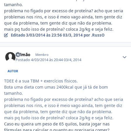
tamanho.
problema no fígado por excesso de proteína? acho que seria
problemas nos rins, e isso é meio vago ainda, tem gente diz
que da problema, tem gente diz que não da problema.
mais pq tudo isso de proteína? coloca 2g/kg e seja feliz.
Editado
3/03/2014 às 23:56
03/3, 2014
por .RussO
Estatísticas do autor
Salmão
Membro
Postado
4/03/2014 às 20:44
03/4, 2014
AUTOR
TDEE é a sua TBM + exercícios físicos.
Bota uma dieta com umas 2400kcal que já tá de bom
tamanho.
problema no fígado por excesso de proteína? acho que seria
problemas nos rins, e isso é meio vago ainda, tem gente diz
que da problema, tem gente diz que não da problema.
mais pq tudo isso de proteína? coloca 2g/kg e seja feliz.
Caso eu queira um peso de 65 quilos, basta jogar nas
fórmulas para calcular o quanto eu precisaria comer?