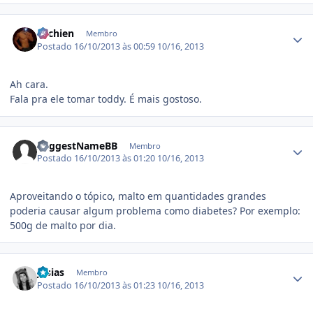
Estatísticas do autor
ritchien
Membro
Postado
16/10/2013 às 00:59
10/16, 2013
Ah cara.
Fala pra ele tomar toddy. É mais gostoso.
Estatísticas do autor
SuggestNameBB
Membro
Postado
16/10/2013 às 01:20
10/16, 2013
Aproveitando o tópico, malto em quantidades grandes
poderia causar algum problema como diabetes? Por exemplo:
500g de malto por dia.
Estatísticas do autor
josias
Membro
Postado
16/10/2013 às 01:23
10/16, 2013