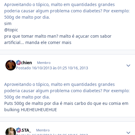
Aproveitando o tópico, malto em quantidades grandes
poderia causar algum problema como diabetes? Por exemplo:
500g de malto por dia.
sim
@topic
pra que tomar malto man? malto é açucar com sabor
artificial... manda ele comer mais
Estatísticas do autor
ritchien
Membro
Postado
16/10/2013 às 01:25
10/16, 2013
Aproveitando o tópico, malto em quantidades grandes
poderia causar algum problema como diabetes? Por exemplo:
500g de malto por dia.
Puts 500g de malto por dia é mais carbo do que eu comia em
bulking HUEHEUHEUEHUE
Estatísticas do autor
RASTA_
Membro