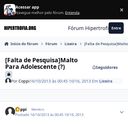
Ir para conteúdo
Acessar app
×
F
Navegue melhor pelo fórum.
Entenda
.
Fórum Hipertrofia.org
Entre
Início do fórum
Fórum
Lixeira
[Falta de Pesquisa]Malto
[Falta de Pesquisa]Malto
Para Adolescente (?)
Seguidores
Por
Coppi
16/10/2013 às 00:45
10/16, 2013
Em
Lixeira
Estatísticas do autor
Coppi
Membro
Postado
16/10/2013 às 00:45
10/16, 2013