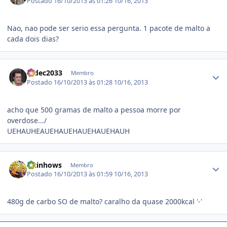
Postado
16/10/2013 às 01:26
10/16, 2013
Nao, nao pode ser serio essa pergunta. 1 pacote de malto a
cada dois dias?
Estatísticas do autor
radec2033
Membro
Postado
16/10/2013 às 01:28
10/16, 2013
acho que 500 gramas de malto a pessoa morre por
overdose.../
UEHAUHEAUEHAUEHAUEHAUEHAUH
Estatísticas do autor
Vitinhows
Membro
Postado
16/10/2013 às 01:59
10/16, 2013
480g de carbo SO de malto? caralho da quase 2000kcal '-'
Estatísticas do autor