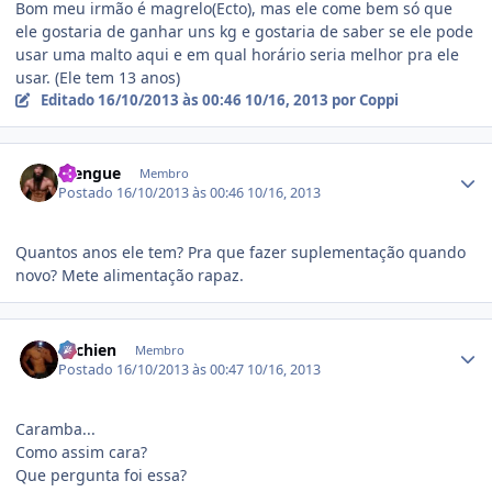
Bom meu irmão é magrelo(Ecto), mas ele come bem só que
ele gostaria de ganhar uns kg e gostaria de saber se ele pode
usar uma malto aqui e em qual horário seria melhor pra ele
usar. (Ele tem 13 anos)
Editado
16/10/2013 às 00:46
10/16, 2013
por Coppi
Estatísticas do autor
mengue
Membro
Postado
16/10/2013 às 00:46
10/16, 2013
Quantos anos ele tem? Pra que fazer suplementação quando
novo? Mete alimentação rapaz.
Estatísticas do autor
ritchien
Membro
Postado
16/10/2013 às 00:47
10/16, 2013
Caramba...
Como assim cara?
Que pergunta foi essa?