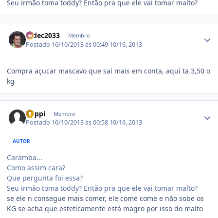
Seu irmão toma toddy? Então pra que ele vai tomar malto?
Estatísticas do autor
radec2033
Membro
Postado
16/10/2013 às 00:49
10/16, 2013
Compra açucar mascavo que sai mais em conta, aqui ta 3,50 o
kg
Estatísticas do autor
Coppi
Membro
Postado
16/10/2013 às 00:58
10/16, 2013
AUTOR
Caramba...
Como assim cara?
Que pergunta foi essa?
Seu irmão toma toddy? Então pra que ele vai tomar malto?
se ele n consegue mais comer, ele come come e não sobe os
KG se acha que esteticamente está magro por isso do malto