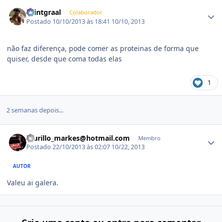
Estatísticas do autor
Saintgraal
Colaborador
Postado
10/10/2013 às 18:41
10/10, 2013
não faz diferença, pode comer as proteinas de forma que
quiser, desde que coma todas elas
1
2 semanas depois...
Estatísticas do autor
murillo_markes@hotmail.com
Membro
Postado
22/10/2013 às 02:07
10/22, 2013
AUTOR
Valeu ai galera.