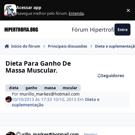
Ir para conteúdo
Acessar app
×
F
Navegue melhor pelo fórum.
Entenda
.
Fórum Hipertrofia.org
Entre
Início do fórum
Principais discussões
Dieta e suplementaç
Dieta Para Ganho De
Massa Muscular.
Seguidores
dieta
ganho
massa
mscular
Por
murillo_markes@hotmail.com
10/10/2013 às 17:33
10/10, 2013
Em
Dieta e
suplementação
Estatísticas do autor
murillo_markes@hotmail.com
Membro