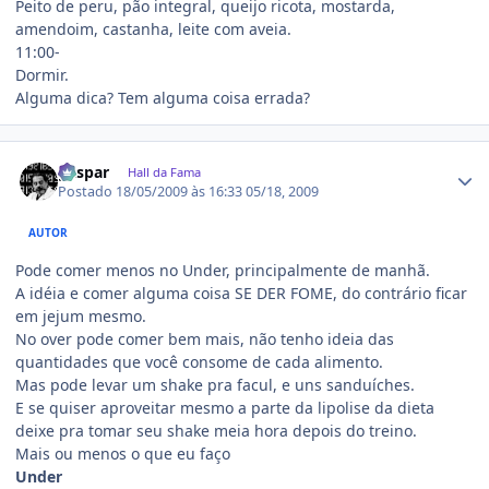
Peito de peru, pão integral, queijo ricota, mostarda,
amendoim, castanha, leite com aveia.
11:00-
Dormir.
Alguma dica? Tem alguma coisa errada?
Estatísticas do autor
gaspar
Hall da Fama
Postado
18/05/2009 às 16:33
05/18, 2009
AUTOR
Pode comer menos no Under, principalmente de manhã.
A idéia e comer alguma coisa SE DER FOME, do contrário ficar
em jejum mesmo.
No over pode comer bem mais, não tenho ideia das
quantidades que você consome de cada alimento.
Mas pode levar um shake pra facul, e uns sanduíches.
E se quiser aproveitar mesmo a parte da lipolise da dieta
deixe pra tomar seu shake meia hora depois do treino.
Mais ou menos o que eu faço
Under