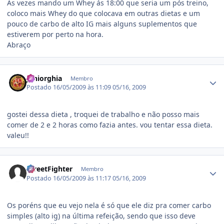
As vezes mando um Whey ás 18:00 que seria um pós treino,
coloco mais Whey do que colocava em outras dietas e um
pouco de carbo de alto IG mais alguns suplementos que
estiverem por perto na hora.
Abraço
Estatísticas do autor
juniorghia
Membro
Postado
16/05/2009 às 11:09
05/16, 2009
gostei dessa dieta , troquei de trabalho e não posso mais
comer de 2 e 2 horas como fazia antes. vou tentar essa dieta.
valeu!!
Estatísticas do autor
StreetFighter
Membro
Postado
16/05/2009 às 11:17
05/16, 2009
Os poréns que eu vejo nela é só que ele diz pra comer carbo
simples (alto ig) na última refeição, sendo que isso deve