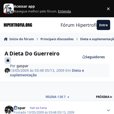
Ir para conteúdo
Acessar app
×
F
Navegue melhor pelo fórum.
Entenda
.
Fórum Hipertrofia.org
Entre
Início do fórum
Principais discussões
Dieta e suplementaç
A Dieta Do Guerreiro
Seguidores
Por
gaspar
13/05/2009 às 03:48
05/13, 2009
Em
Dieta e
suplementação
Ú
PÁGINA 1 DE 7
PRÓXIMA
Estatísticas do autor
gaspar
Hall da Fama
Postado
13/05/2009 às 03:48
05/13, 2009