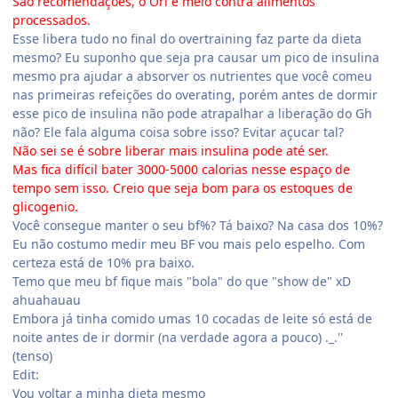
São recomendações, o Ori e meio contra alimentos
processados.
Esse libera tudo no final do overtraining faz parte da dieta
mesmo? Eu suponho que seja pra causar um pico de insulina
mesmo pra ajudar a absorver os nutrientes que você comeu
nas primeiras refeições do overating, porém antes de dormir
esse pico de insulina não pode atrapalhar a liberação do Gh
não? Ele fala alguma coisa sobre isso? Evitar açucar tal?
Não sei se é sobre liberar mais insulina pode até ser.
Mas fica difícil bater 3000-5000 calorias nesse espaço de
tempo sem isso. Creio que seja bom para os estoques de
glicogenio.
Você consegue manter o seu bf%? Tá baixo? Na casa dos 10%?
Eu não costumo medir meu BF vou mais pelo espelho. Com
certeza está de 10% pra baixo.
Temo que meu bf fique mais "bola" do que "show de" xD
ahuahauau
Embora já tinha comido umas 10 cocadas de leite só está de
noite antes de ir dormir (na verdade agora a pouco) ._.''
(tenso)
Edit:
Vou voltar a minha dieta mesmo