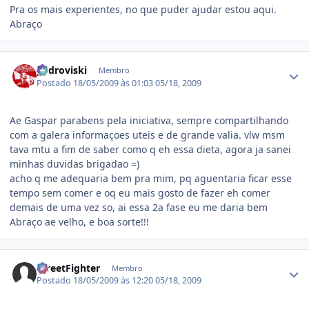
Pra os mais experientes, no que puder ajudar estou aqui.
Abraço
Estatísticas do autor
pedroviski
Membro
Postado
18/05/2009 às 01:03
05/18, 2009
Ae Gaspar parabens pela iniciativa, sempre compartilhando
com a galera informaçoes uteis e de grande valia. vlw msm
tava mtu a fim de saber como q eh essa dieta, agora ja sanei
minhas duvidas brigadao =)
acho q me adequaria bem pra mim, pq aguentaria ficar esse
tempo sem comer e oq eu mais gosto de fazer eh comer
demais de uma vez so, ai essa 2a fase eu me daria bem
Abraço ae velho, e boa sorte!!!
Estatísticas do autor
StreetFighter
Membro
Postado
18/05/2009 às 12:20
05/18, 2009