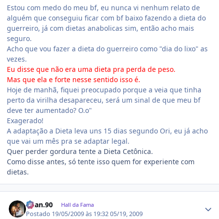
Estou com medo do meu bf, eu nunca vi nenhum relato de
alguém que conseguiu ficar com bf baixo fazendo a dieta do
guerreiro, já com dietas anabolicas sim, então acho mais
seguro.
Acho que vou fazer a dieta do guerreiro como "dia do lixo" as
vezes.
Eu disse que não era uma dieta pra perda de peso.
Mas que ela e forte nesse sentido isso é.
Hoje de manhã, fiquei preocupado porque a veia que tinha
perto da virilha desapareceu, será um sinal de que meu bf
deve ter aumentado? O.o"
Exagerado!
A adaptação a Dieta leva uns 15 dias segundo Ori, eu já acho
que vai um mês pra se adaptar legal.
Quer perder gordura tente a Dieta Cetônica.
Como disse antes, só tente isso quem for experiente com
dietas.
Estatísticas do autor
Ruan.90
Hall da Fama
Postado
19/05/2009 às 19:32
05/19, 2009