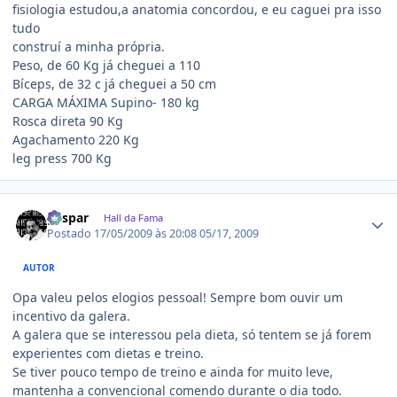
fisiologia estudou,a anatomia concordou, e eu caguei pra isso
tudo
construí a minha própria.
Peso, de 60 Kg já cheguei a 110
Bíceps, de 32 c já cheguei a 50 cm
CARGA MÁXIMA Supino- 180 kg
Rosca direta 90 Kg
Agachamento 220 Kg
leg press 700 Kg
Estatísticas do autor
gaspar
Hall da Fama
Postado
17/05/2009 às 20:08
05/17, 2009
AUTOR
Opa valeu pelos elogios pessoal! Sempre bom ouvir um
incentivo da galera.
A galera que se interessou pela dieta, só tentem se já forem
experientes com dietas e treino.
Se tiver pouco tempo de treino e ainda for muito leve,
mantenha a convencional comendo durante o dia todo.