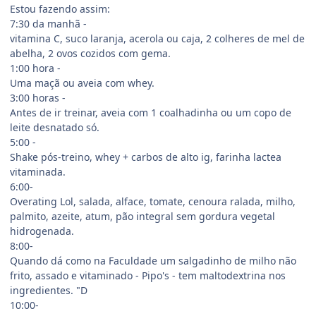
Estou fazendo assim:
7:30 da manhã -
vitamina C, suco laranja, acerola ou caja, 2 colheres de mel de
abelha, 2 ovos cozidos com gema.
1:00 hora -
Uma maçã ou aveia com whey.
3:00 horas -
Antes de ir treinar, aveia com 1 coalhadinha ou um copo de
leite desnatado só.
5:00 -
Shake pós-treino, whey + carbos de alto ig, farinha lactea
vitaminada.
6:00-
Overating Lol, salada, alface, tomate, cenoura ralada, milho,
palmito, azeite, atum, pão integral sem gordura vegetal
hidrogenada.
8:00-
Quando dá como na Faculdade um salgadinho de milho não
frito, assado e vitaminado - Pipo's - tem maltodextrina nos
ingredientes. "D
10:00-