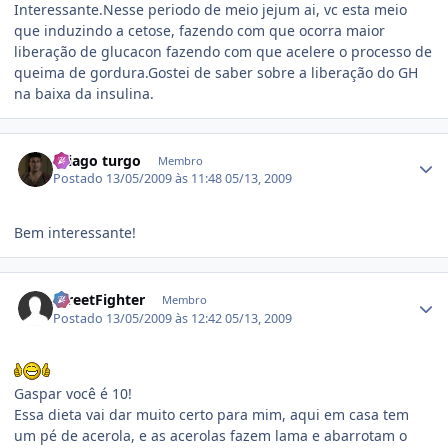
Interessante.Nesse periodo de meio jejum ai, vc esta meio
que induzindo a cetose, fazendo com que ocorra maior
liberação de glucacon fazendo com que acelere o processo de
queima de gordura.Gostei de saber sobre a liberação do GH
na baixa da insulina.
Estatísticas do autor
thiago turgo
Membro
Postado
13/05/2009 às 11:48
05/13, 2009
Bem interessante!
Estatísticas do autor
StreetFighter
Membro
Postado
13/05/2009 às 12:42
05/13, 2009
Gaspar você é 10!
Essa dieta vai dar muito certo para mim, aqui em casa tem
um pé de acerola, e as acerolas fazem lama e abarrotam o