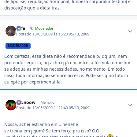
de lipólise, regulação hormonal, limpeza corporal(intestino) e
disposição que a dieta traz.
Estatísticas do autor
Fefe
Moderador
Postado
13/05/2009 às 16:20
05/13, 2009
MODERADOR
Com certeza, essa dieta não é recomendada p/ qq um, nem
pretendo segui-la, pq acho q já encontrei a fórmula q melhor
se adequa as minhas necessidades, no momento. Em todo
caso, toda informação sempre acresce. Pode ser q no futuro
eu opte por experimentá-la.
Estatísticas do autor
brunoow
Membro
Postado
13/05/2009 às 22:40
05/13, 2009
Nossa, achei estranho ein... hehehe
se treina em jejum? Se tem força pra isso? O.O