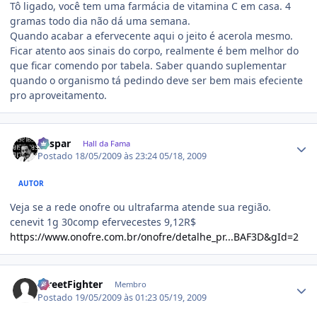
Tô ligado, você tem uma farmácia de vitamina C em casa. 4
gramas todo dia não dá uma semana.
Quando acabar a efervecente aqui o jeito é acerola mesmo.
Ficar atento aos sinais do corpo, realmente é bem melhor do
que ficar comendo por tabela. Saber quando suplementar
quando o organismo tá pedindo deve ser bem mais efeciente
pro aproveitamento.
Estatísticas do autor
gaspar
Hall da Fama
Postado
18/05/2009 às 23:24
05/18, 2009
AUTOR
Veja se a rede onofre ou ultrafarma atende sua região.
cenevit 1g 30comp efervecestes 9,12R$
https://www.onofre.com.br/onofre/detalhe_pr...BAF3D&gId=2
Estatísticas do autor
StreetFighter
Membro
Postado
19/05/2009 às 01:23
05/19, 2009