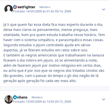
Estatísticas do autor
StreetFighter
Membro
Postado
14/05/2009 às 01:42
05/14, 2009
Já li que quem faz essa dieta fica mais esperto durante o dia,
deixa mais claros os pensamentos, menos preguiça, mais
vitalidade, bom pra quem estuda trabalha nesse horário. Tem
haver com o sistema simpático, e parasimpático essas coisas.
Segundo estudos o jejum controlado ajuda em vários
aspectos, já se fizeram estudos em ratos sobre isso.
E também os negros americanos que trabalhavam na lavoura
ficavam o dia inteiro em jejum, só se alimentando a noite,
além de fazerem jejum por motivo relogioso em certos dias,
eu acho que é por isso que os negros dos Estados Unidos são
tão grandes, com o passar do tempo o gh dos negão de lá
geração após geração foi cada vez mais alto.
Estatísticas do autor
Emiliano
Membro
Postado
15/05/2009 às 13:50
05/15, 2009