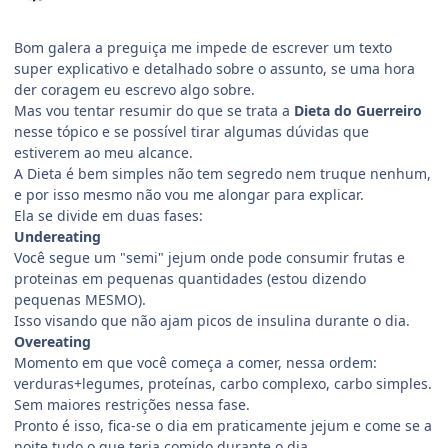
Bom galera a preguiça me impede de escrever um texto
super explicativo e detalhado sobre o assunto, se uma hora
der coragem eu escrevo algo sobre.
Mas vou tentar resumir do que se trata a
Dieta do Guerreiro
nesse tópico e se possível tirar algumas dúvidas que
estiverem ao meu alcance.
A Dieta é bem simples não tem segredo nem truque nenhum,
e por isso mesmo não vou me alongar para explicar.
Ela se divide em duas fases:
Undereating
Você segue um "semi" jejum onde pode consumir frutas e
proteinas em pequenas quantidades (estou dizendo
pequenas MESMO).
Isso visando que não ajam picos de insulina durante o dia.
Overeating
Momento em que você começa a comer, nessa ordem:
verduras+legumes, proteínas, carbo complexo, carbo simples.
Sem maiores restrições nessa fase.
Pronto é isso, fica-se o dia em praticamente jejum e come se a
noite tudo o que teria comido durante o dia.