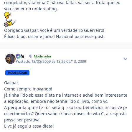
congelador, vitamina C não vai faltar, vai ser a fruta que eu
vou comer no undereating.
Obrigado Gaspar, você é um verdadeiro Guerreiro!
É fixo, blog, oscar e Jornal Nacional para esse post.
Estatísticas do autor
Fefe
Moderador
Postado
13/05/2009 às 13:29
05/13, 2009
MODERADOR
Gaspar,
Como sempre inovando!
Já tinha lido sb essa dieta na internet e achei bem interesante
a explicação, embora não tenha lido o livro, como vc.
A pergunta q me fiz foi: será q isso traz benefícios inclusive p/
os ectomorfos? Quem sabe c/ boas doses de vita C, a resposta
possa ser positiva.
E vc já seguiu essa dieta?