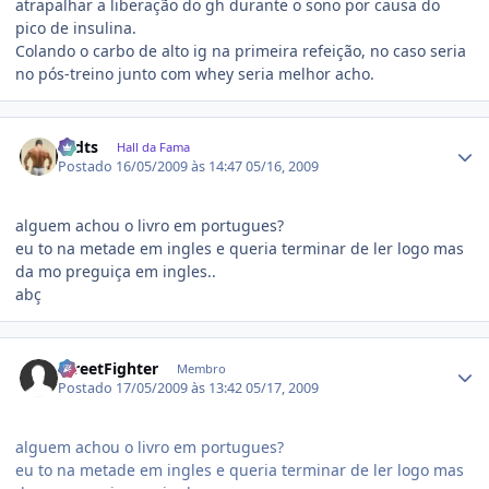
atrapalhar a liberação do gh durante o sono por causa do
pico de insulina.
Colando o carbo de alto ig na primeira refeição, no caso seria
no pós-treino junto com whey seria melhor acho.
Estatísticas do autor
rodts
Hall da Fama
Postado
16/05/2009 às 14:47
05/16, 2009
alguem achou o livro em portugues?
eu to na metade em ingles e queria terminar de ler logo mas
da mo preguiça em ingles..
abç
Estatísticas do autor
StreetFighter
Membro
Postado
17/05/2009 às 13:42
05/17, 2009
alguem achou o livro em portugues?
eu to na metade em ingles e queria terminar de ler logo mas