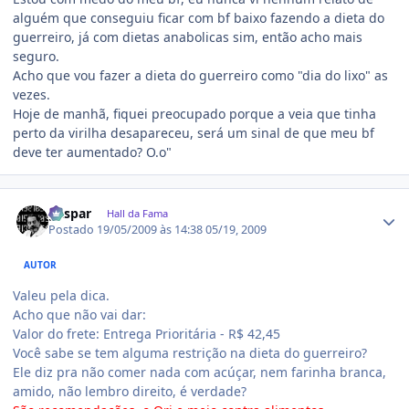
alguém que conseguiu ficar com bf baixo fazendo a dieta do
guerreiro, já com dietas anabolicas sim, então acho mais
seguro.
Acho que vou fazer a dieta do guerreiro como "dia do lixo" as
vezes.
Hoje de manhã, fiquei preocupado porque a veia que tinha
perto da virilha desapareceu, será um sinal de que meu bf
deve ter aumentado? O.o"
Estatísticas do autor
gaspar
Hall da Fama
Postado
19/05/2009 às 14:38
05/19, 2009
AUTOR
Valeu pela dica.
Acho que não vai dar:
Valor do frete: Entrega Prioritária - R$ 42,45
Você sabe se tem alguma restrição na dieta do guerreiro?
Ele diz pra não comer nada com acúçar, nem farinha branca,
amido, não lembro direito, é verdade?