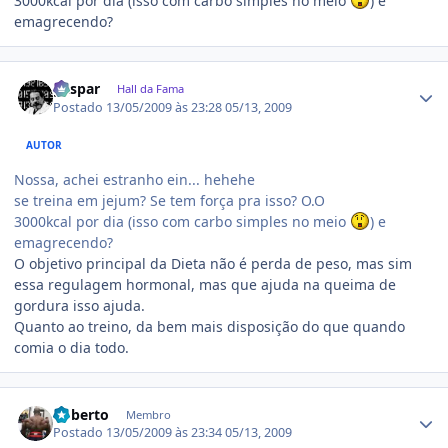
3000kcal por dia (isso com carbo simples no meio
) e
emagrecendo?
Estatísticas do autor
gaspar
Hall da Fama
Postado
13/05/2009 às 23:28
05/13, 2009
AUTOR
Nossa, achei estranho ein... hehehe
se treina em jejum? Se tem força pra isso? O.O
3000kcal por dia (isso com carbo simples no meio
) e
emagrecendo?
O objetivo principal da Dieta não é perda de peso, mas sim
essa regulagem hormonal, mas que ajuda na queima de
gordura isso ajuda.
Quanto ao treino, da bem mais disposição do que quando
comia o dia todo.
Estatísticas do autor
Roberto
Membro
Postado
13/05/2009 às 23:34
05/13, 2009