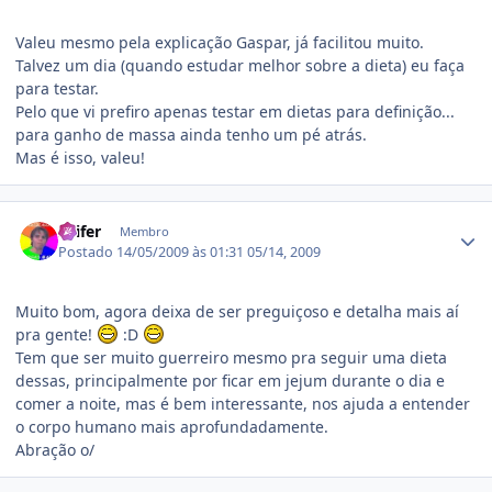
Valeu mesmo pela explicação Gaspar, já facilitou muito.
Talvez um dia (quando estudar melhor sobre a dieta) eu faça
para testar.
Pelo que vi prefiro apenas testar em dietas para definição...
para ganho de massa ainda tenho um pé atrás.
Mas é isso, valeu!
Estatísticas do autor
Seifer
Membro
Postado
14/05/2009 às 01:31
05/14, 2009
Muito bom, agora deixa de ser preguiçoso e detalha mais aí
pra gente!
:D
Tem que ser muito guerreiro mesmo pra seguir uma dieta
dessas, principalmente por ficar em jejum durante o dia e
comer a noite, mas é bem interessante, nos ajuda a entender
o corpo humano mais aprofundadamente.
Abração o/