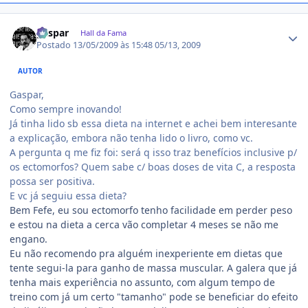
Estatísticas do autor
gaspar
Hall da Fama
Postado
13/05/2009 às 15:48
05/13, 2009
AUTOR
Gaspar,
Como sempre inovando!
Já tinha lido sb essa dieta na internet e achei bem interesante
a explicação, embora não tenha lido o livro, como vc.
A pergunta q me fiz foi: será q isso traz benefícios inclusive p/
os ectomorfos? Quem sabe c/ boas doses de vita C, a resposta
possa ser positiva.
E vc já seguiu essa dieta?
Bem Fefe, eu sou ectomorfo tenho facilidade em perder peso
e estou na dieta a cerca vão completar 4 meses se não me
engano.
Eu não recomendo pra alguém inexperiente em dietas que
tente segui-la para ganho de massa muscular. A galera que já
tenha mais experiência no assunto, com algum tempo de
treino com já um certo "tamanho" pode se beneficiar do efeito