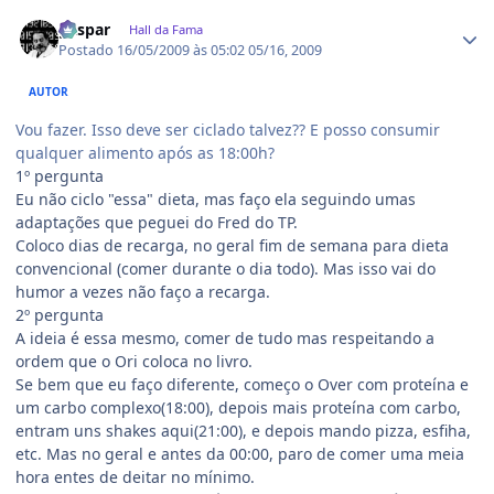
Estatísticas do autor
gaspar
Hall da Fama
Postado
16/05/2009 às 05:02
05/16, 2009
AUTOR
Vou fazer. Isso deve ser ciclado talvez?? E posso consumir
qualquer alimento após as 18:00h?
1º pergunta
Eu não ciclo "essa" dieta, mas faço ela seguindo umas
adaptações que peguei do Fred do TP.
Coloco dias de recarga, no geral fim de semana para dieta
convencional (comer durante o dia todo). Mas isso vai do
humor a vezes não faço a recarga.
2º pergunta
A ideia é essa mesmo, comer de tudo mas respeitando a
ordem que o Ori coloca no livro.
Se bem que eu faço diferente, começo o Over com proteína e
um carbo complexo(18:00), depois mais proteína com carbo,
entram uns shakes aqui(21:00), e depois mando pizza, esfiha,
etc. Mas no geral e antes da 00:00, paro de comer uma meia
hora entes de deitar no mínimo.