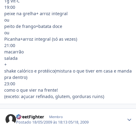
1g vit-C
19:00
peixe na grelha+ arroz integral
ou
peito de frango+batata doce
ou
Picanha+arroz integral (só as vezes)
21:00
macarrão
salada
+
shake calórico e protéico(mistura o que tiver em casa e manda
pra dentro)
23:00
como o que vier na frente!
(exceto: açucar refinado, glutem, gorduras ruins)
Estatísticas do autor
StreetFighter
Membro
Postado
18/05/2009 às 18:13
05/18, 2009