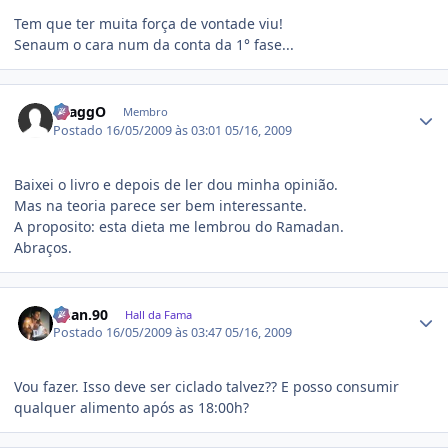
Tem que ter muita força de vontade viu!
Senaum o cara num da conta da 1° fase...
Estatísticas do autor
DraggO
Membro
Postado
16/05/2009 às 03:01
05/16, 2009
Baixei o livro e depois de ler dou minha opinião.
Mas na teoria parece ser bem interessante.
A proposito: esta dieta me lembrou do Ramadan.
Abraços.
Estatísticas do autor
Ruan.90
Hall da Fama
Postado
16/05/2009 às 03:47
05/16, 2009
Vou fazer. Isso deve ser ciclado talvez?? E posso consumir
qualquer alimento após as 18:00h?