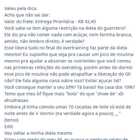
Valeu pela dica.
Acho que não vai dar:
Valor do frete: Entrega Prioritária - R$ 42,45
Você sabe se tem alguma restrição na dieta do guerreiro?
Ele diz pra não comer nada com acúçar, nem farinha branca,
amido, não lembro direito, é verdade?
Esse libera tudo no final do overtraining faz parte da dieta
mesmo? Eu suponho que seja pra causar um pico de insulina
mesmo pra ajudar a absorver os nutrientes que você comeu
nas primeiras refeições do overating, porém antes de dormir
esse pico de insulina não pode atrapalhar a liberação do Gh
não? Ele fala alguma coisa sobre isso? Evitar açucar tal?
Você consegue manter o seu bf%? Tá baixo? Na casa dos 10%?
Temo que meu bf fique mais "bola" do que "show de" xD
ahuahauau
Embora já tinha comido umas 10 cocadas de leite só está de
noite antes de ir dormir (na verdade agora a pouco) ._.''
(tenso)
Edit:
Vou voltar a minha dieta mesmo
Estou com medo do meu bf, eu nunca vi nenhum relato de