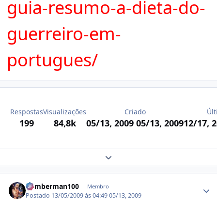
guia-resumo-a-dieta-do-
guerreiro-em-
portugues/
Respostas
Visualizações
Criado
Últ
199
84,8k
05/13, 2009
05/13, 2009
12/17, 
Expand topic overview
Estatísticas do autor
bomberman100
Membro
Postado
13/05/2009 às 04:49
05/13, 2009