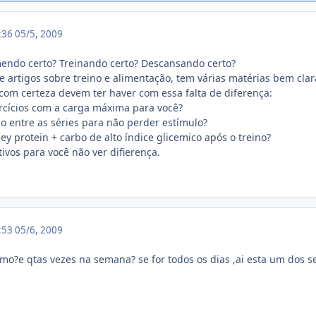
1:36
05/5, 2009
mendo certo? Treinando certo? Descansando certo?
e artigos sobre treino e alimentação, tem várias matérias bem clar
om certeza devem ter haver com essa falta de diferença:
ercícios com a carga máxima para você?
 entre as séries para não perder estímulo?
y protein + carbo de alto índice glicemico após o treino?
ivos para você não ver difierença.
2:53
05/6, 2009
o?e qtas vezes na semana? se for todos os dias ,ai esta um dos se