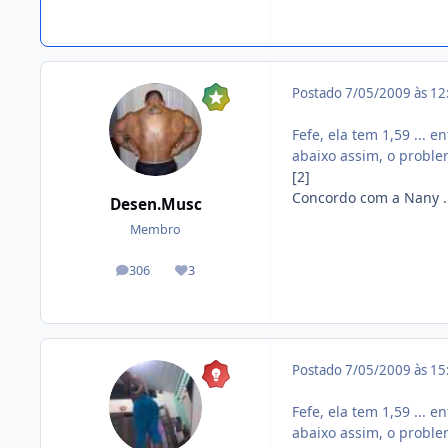
Postado
7/05/2009 às 1
Fefe, ela tem 1,59 ... 
abaixo assim, o proble
[2]
Concordo com a Nany ...
Desen.Musc
Membro
306
3
posts
Reputação
Postado
7/05/2009 às 1
Fefe, ela tem 1,59 ... 
abaixo assim, o proble