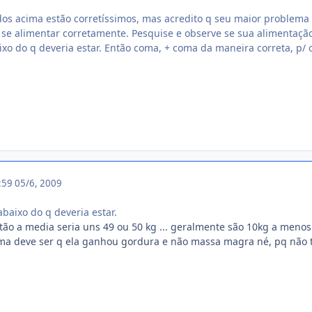
os acima estão corretíssimos, mas acredito q seu maior problema 
e se alimentar corretamente. Pesquise e observe se sua alimentaçã
xo do q deveria estar. Então coma, + coma da maneira correta, p/
9:59
05/6, 2009
baixo do q deveria estar.
então a media seria uns 49 ou 50 kg ... geralmente são 10kg a menos q
ma deve ser q ela ganhou gordura e não massa magra né, pq não t