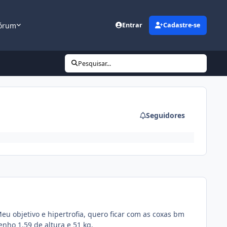
órum
Entrar
Cadastre-se
Pesquisar...
Seguidores
u objetivo e hipertrofia, quero ficar com as coxas bm
nho 1,59 de altura e 51 kg.