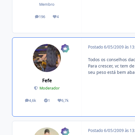
Membro
196
4
posts
Reputação
Postado
6/05/2009 às 1
Todos os conselhos dad
Para crescer, vc tem d
seu peso está bem abai
Fefe
Moderador
4,6k
1
6,7k
posts
Tópicos solucionados
Reputação
Postado
6/05/2009 às 1