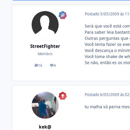
Postado
5/05/2009 às 1
Será que você está co
Para saber leia bastant
Outras perguntas que c
Você tenta fazer os ex
StreetFighter
Você descança o mínimo
Membro
Você toma shake de whe
Se não, então es os mot
1k
4
posts
Reputação
Postado
6/05/2009 às 0
tu malha só perna mesm
kek@