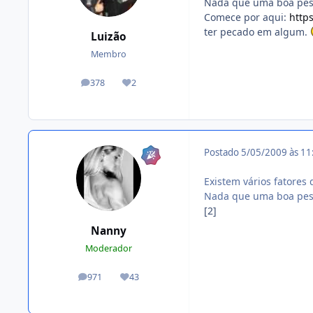
Nada que uma boa pesq
Comece por aqui:
http
ter pecado em algum.
Luizão
Membro
378
2
posts
Reputação
Postado
5/05/2009 às 1
Existem vários fatores 
Nada que uma boa pesq
[2]
Nanny
Moderador
971
43
posts
Reputação