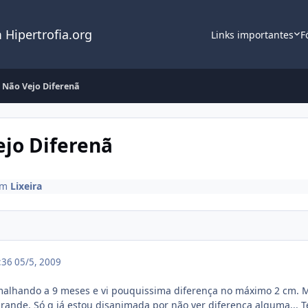
 Hipertrofia.org
Links importantes
F
E Não Vejo Diferenã
ejo Diferenã
Em
Lixeira
2:36
05/5, 2009
 malhando a 9 meses e vi pouquissima diferença no máximo 2 cm. Me
rande. Só q já estou disanimada por não ver diferença alguma... Te