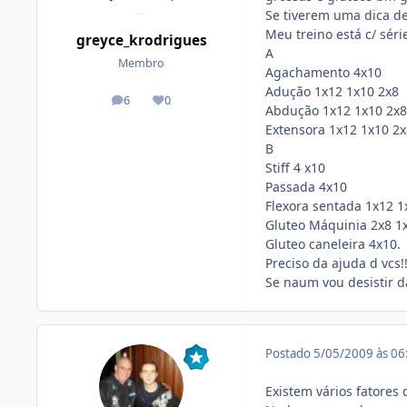
Se tiverem uma dica d
Meu treino está c/ sér
greyce_krodrigues
A
Membro
Agachamento 4x10
Adução 1x12 1x10 2x8
6
0
posts
Reputação
Abdução 1x12 1x10 2x8
Extensora 1x12 1x10 2x
B
Stiff 4 x10
Passada 4x10
Flexora sentada 1x12 1
Gluteo Máquinia 2x8 1
Gluteo caneleira 4x10.
Preciso da ajuda d vcs!!
Se naum vou desistir d
Postado
5/05/2009 às 0
Existem vários fatores 