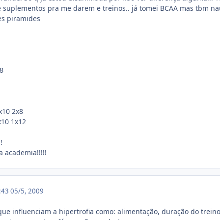
e suplementos pra me darem e treinos.. já tomei BCAA mas tbm na
ies piramides
8
x10 2x8
x10 1x12
!
a academia!!!!!
6:43
05/5, 2009
que influenciam a hipertrofia como: alimentação, duração do treino,