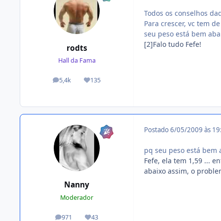
Todos os conselhos dad
Para crescer, vc tem d
seu peso está bem abai
[2]Falo tudo Fefe!
rodts
Hall da Fama
5,4k
135
posts
Reputação
Postado
6/05/2009 às 1
pq seu peso está bem a
Fefe, ela tem 1,59 ... 
abaixo assim, o proble
Nanny
Moderador
971
43
posts
Reputação