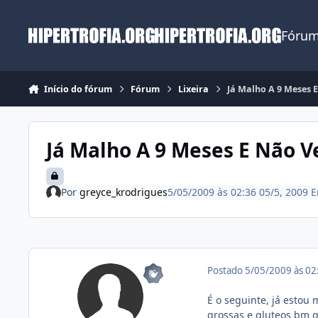
Ir para conteúdo
Fórum
Início do fórum
Fórum
Lixeira
Já Malho A 9 Meses 
Já Malho A 9 Meses E Não V
Por
greyce_krodrigues
5/05/2009 às 02:36
05/5, 2009
Postado
5/05/2009 às 0
É o seguinte, já estou
grossas e gluteos bm g