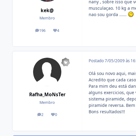
nany , sobre isso que v
musculaçao. 10 kg a me
kek@
nao sou gorda ......
Membro
196
4
posts
Reputação
Postado
7/05/2009 às 1
Olá sou novo aqui, mai
Acredito que cada caso
Para mim deu está dan
alguns exercicios, que
Rafha_MoNsTer
sistema piramide, dep
Membro
piramide reversa. Bem 
Bons resultados!!!
2
0
posts
Reputação