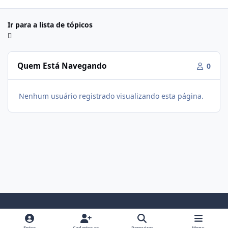
Ir para a lista de tópicos
Quem Está Navegando
0
Nenhum usuário registrado visualizando esta página.
Modo Claro
Modo Escuro
Preferência do Sistema
f
i