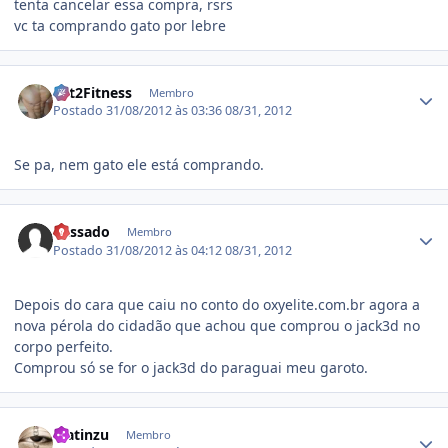
tenta cancelar essa compra, rsrs
vc ta comprando gato por lebre
Estatísticas do autor
Fat2Fitness
Membro
Postado
31/08/2012 às 03:36
08/31, 2012
Se pa, nem gato ele está comprando.
Estatísticas do autor
Passado
Membro
Postado
31/08/2012 às 04:12
08/31, 2012
Depois do cara que caiu no conto do oxyelite.com.br agora a
nova pérola do cidadão que achou que comprou o jack3d no
corpo perfeito.
Comprou só se for o jack3d do paraguai meu garoto.
Estatísticas do autor
Matinzu
Membro