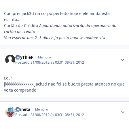
Comprei jack3d na corpo perfeito hoje e ele ainda está
escrito...
Cartão de Crédito
Aguardando autorização da operadora do
cartão de crédito
Vou esperar uns 2, 3 dias e já posto aqui se mudou! vlw
Estatísticas do autor
SpyThieF
Membro
Postado
31/08/2012 às 03:01
08/31, 2012
LoL?
jkkkkkkkkkkkkkk jack3d nao foi ze buc.t!! presta atencao no que
vc ta comprando
Estatísticas do autor
planeta
Membro
Postado
31/08/2012 às 03:31
08/31, 2012