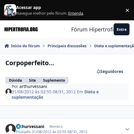
Ir para conteúdo
Acessar app
×
F
Navegue melhor pelo fórum.
Entenda
.
Fórum Hipertrofia.org
Entre
Início do fórum
Principais discussões
Dieta e suplementaç
Corpoperfeito...
Seguidores
Dúvida
Site
Suplemento
Por
arthurvessani
31/08/2012 às 02:55
08/31, 2012
Em
Dieta e
suplementação
Estatísticas do autor
arthurvessani
Membro
Postado
31/08/2012 às 02:55
08/31, 2012