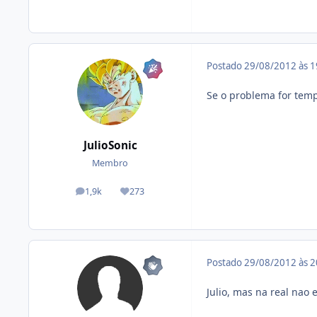
Postado
29/08/2012 às 
Se o problema for temp
JulioSonic
Membro
1,9k
273
posts
Reputação
Postado
29/08/2012 às 
Julio, mas na real nao