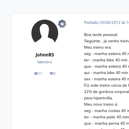
Postado
29/08/2012 às 
Boa tarde pessoal
Seguinte.. já venho tre
Meu treino era:
seg - manha esteira 40 
JohnnRS
ter - manha bike 40 min 
Membro
qua - manha esteira 40 
qui - manha bike 40 min
11
0
posts
Reputação
sex - manha esteira 40 
Fiz este treino cerca d
11% de gordura corporal
para hipertrofia.
Meu novo treino é:
seg - manha costas 40 m
ter - manha peito 40 min
qua - manha perna 40 m