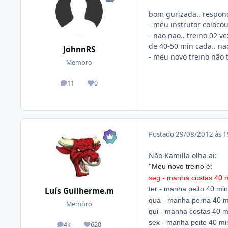
bom gurizada.. respon
- meu instrutor coloco
- nao nao.. treino 02 
de 40-50 min cada.. na
JohnnRS
- meu novo treino não t
Membro
11
0
posts
Reputação
Postado
29/08/2012 às 
Não Kamilla olha ai:
"
Meu novo treino é:
seg - manha costas 40 m
ter - manha peito 40 min
Luís Guilherme.m
qua - manha perna 40 m
Membro
qui - manha costas 40 m
sex - manha peito 40 mi
4k
620
posts
Reputação