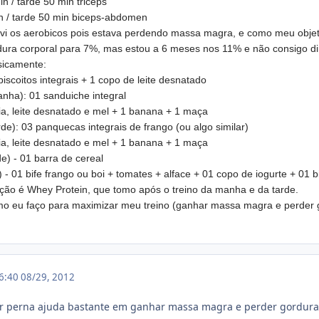
in / tarde
50 min
triceps
n / tarde
50 min
biceps-abdomen
vi os aerobicos pois estava perdendo massa magra, e como meu objeti
dura corporal para 7%, mas estou a 6 meses nos 11% e não consigo d
sicamente:
iscoitos integrais + 1 copo de leite desnatado
anha): 01 sanduiche integral
ia, leite desnatado e mel + 1 banana + 1 maça
rde): 03 panquecas integrais de frango (ou algo similar)
ia, leite desnatado e mel + 1 banana + 1 maça
e) - 01 barra de cereal
 - 01 bife frango ou boi + tomates + alface + 01 copo de iogurte + 01 bi
ão é Whey Protein, que tomo após o treino da manha e da tarde.
o eu faço para maximizar meu treino (ganhar massa magra e perder 
16:40
08/29, 2012
ar perna ajuda bastante em ganhar massa magra e perder gordura