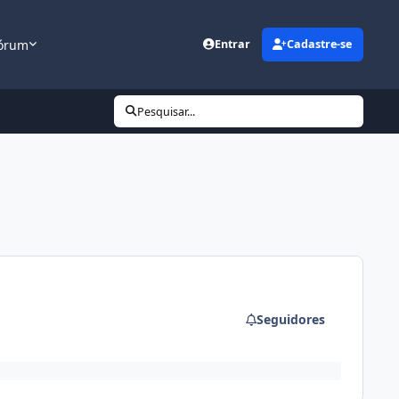
órum
Entrar
Cadastre-se
Pesquisar...
Seguidores