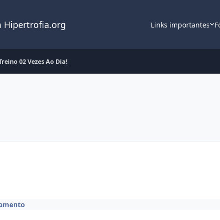
 Hipertrofia.org
Links importantes
F
Treino 02 Vezes Ao Dia!
namento