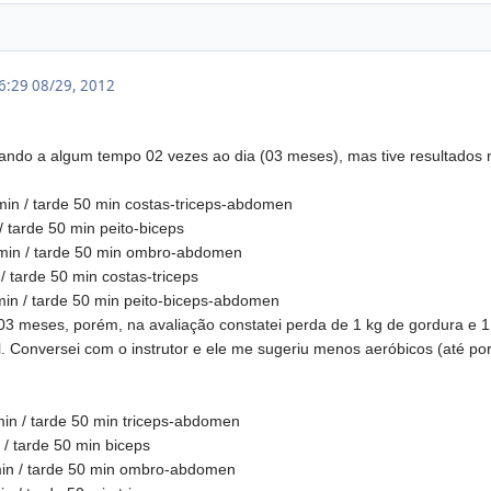
16:29
08/29, 2012
inando a algum tempo 02 vezes ao dia (03 meses), mas tive resultados 
min / tarde
50 min
costas-triceps-abdomen
/ tarde
50 min
peito-biceps
min / tarde
50 min
ombro-abdomen
 / tarde
50 min
costas-triceps
min / tarde
50 min
peito-biceps-abdomen
e 03 meses, porém, na avaliação constatei perda de 1 kg de gordura e
. Conversei com o instrutor e ele me sugeriu menos aeróbicos (até po
in / tarde 50 min triceps-abdomen
 / tarde
50 min
biceps
in / tarde
50 min
ombro-abdomen