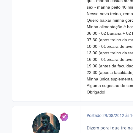
qui - manha costas 40 m
sex - manha peito 40 mi
Nesse novo treino, remo
Quero baixar minha gor
Minha alimentação é ba
06:00 - 02 banana + 02 b
07:30 (apos treino da m
10:00 - 01 xicara de ave
13:00 (apos treino da ta
16:00 - 01 xicara de ave
19:00 (antes da faculdad
22:30 (após a faculdade)
Minha única suplementaç
Alguma sugestao de com
Obrigado!
Postado
29/08/2012 às 
Dizem porai que trein