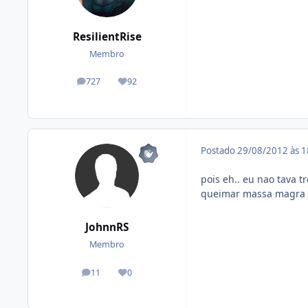
ResilientRise
Membro
727
92
posts
Reputação
Postado
29/08/2012 às 
pois eh.. eu nao tava 
queimar massa magra
JohnnRS
Membro
11
0
posts
Reputação