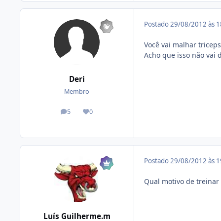
Postado
29/08/2012 às 
Você vai malhar tricep
Acho que isso não vai d
Deri
Membro
5
0
posts
Reputação
Postado
29/08/2012 às 
Qual motivo de treinar 2
Luís Guilherme.m