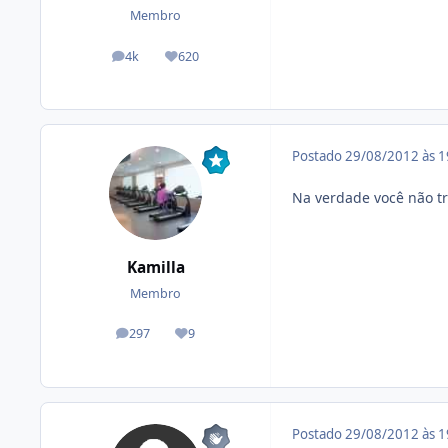
Membro
4k
620
posts
Reputação
Postado
29/08/2012 às 
Na verdade você não tre
Kamilla
Membro
297
9
posts
Reputação
Postado
29/08/2012 às 