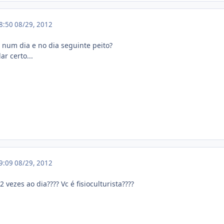
18:50
08/29, 2012
s num dia e no dia seguinte peito?
ar certo...
19:09
08/29, 2012
 vezes ao dia???? Vc é fisioculturista????