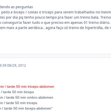
dendo as perguntas
u peito e biceps / costas e triceps para serem trabalhados no mesm
vezes por dia pq tenho pouco tempo pra fazer um treino bala. Trein
o conseguiria fazer tudo o que preciso em apenas 01 treino diário.
em mais a parte aeróbica.. agora faço só treino de hipertrofia, de 
19:39
08/29, 2012
in / tarde 50 min triceps-abdomen
 / tarde
50 min
biceps
in / tarde
50 min
ombro-abdomen
in / tarde
50 min
triceps
n / tarde
50 min
biceps-abdomen"