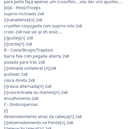
para peito faça apenas um crussifixo....vou dar uns ajustes....
[b]A - Peito/Triceps
supino inclinado 2x8
[i]canadense[/i] 2x8
cruxifixo conjugado com supino reto 2x8
cross 2x8 nao sei ql eh esse....
[i]pulley[/i] 2x8
[i]corda[/i] 2x8
B - Costa/Biceps/Trapézio
barra fixa com pegada aberta 2x8
puxada para trás 2x8
[i]remada unilateral [/i]2x8
pullover 2x8
rosca direta 2x8
[i]rosca alternada[/i] 2x8
[i]concentrada ou martelo[/i] 2x8
encolhimento 2x8
C- Ombro/pernas
[i]
desenvolvimento atraz da cabeça[/i] 2x8
[i]desenvolvimento na frente[/i] 2x8
[i]elevação lateral[/i] 2x8