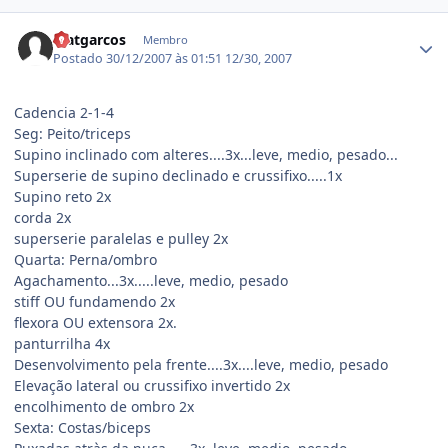
Estatísticas do autor
Matgarcos
Membro
Postado
30/12/2007 às 01:51
12/30, 2007
Cadencia 2-1-4
Seg: Peito/triceps
Supino inclinado com alteres....3x...leve, medio, pesado...
Superserie de supino declinado e crussifixo.....1x
Supino reto 2x
corda 2x
superserie paralelas e pulley 2x
Quarta: Perna/ombro
Agachamento...3x.....leve, medio, pesado
stiff OU fundamendo 2x
flexora OU extensora 2x.
panturrilha 4x
Desenvolvimento pela frente....3x....leve, medio, pesado
Elevação lateral ou crussifixo invertido 2x
encolhimento de ombro 2x
Sexta: Costas/biceps