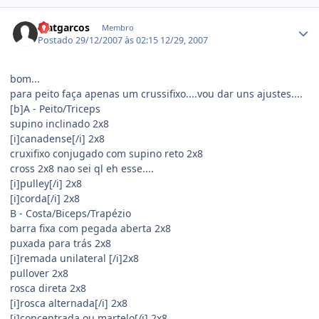
Estatísticas do autor
Matgarcos
Membro
Postado
29/12/2007 às 02:15
12/29, 2007
bom...
para peito faça apenas um crussifixo....vou dar uns ajustes....
[b]A - Peito/Triceps
supino inclinado 2x8
[i]canadense[/i] 2x8
cruxifixo conjugado com supino reto 2x8
cross 2x8 nao sei ql eh esse....
[i]pulley[/i] 2x8
[i]corda[/i] 2x8
B - Costa/Biceps/Trapézio
barra fixa com pegada aberta 2x8
puxada para trás 2x8
[i]remada unilateral [/i]2x8
pullover 2x8
rosca direta 2x8
[i]rosca alternada[/i] 2x8
[i]concentrada ou martelo[/i] 2x8