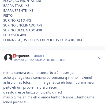
ELEVAÇAO FRONTAL 4X8
BARRA TRAS 4X8
BARRA FRENTE 4X8
PEITO
SUPINO RETO 4X8
SUPINO ENCLINADO 4X8
SUPÍNO DECLINADO 4X8
PULLOVER 4X8
PERNAS FAÇOS TODOS EXERCICIOS COM 4X8 TBM
Estatísticas do autor
Matgarcos
Membro
Postado
2/01/2008 às 23:02
01/2, 2008
minha camera esta no conserto a 2 meses ja!
acho q chega essa semana ou semana q vm no maximo!
ai tiro umas fotos.....minha genetica eh boa....porem meu
peito eh um problema pra crescer....
o resto cresce bm...soh o peito q nao!
mas o q me anima eh q ainda tenho 16 anos....tenho uma
longa jornada!