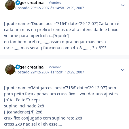
roger creatina
Membro
Postado
29/12/2007 às 14:58
12/29, 2007
[quote name='Digon' post='7164' date='29 12 07']Cada um é
cada um mas eu prefiro treinos de alta intensidade e baixo
volume para hipertrofia...[/quote]
eu tambem prefiro,,,,,,,,assim d pra pegar mais peso
rsrsr,,,,,,,mas sera q funciona como 4 x 8 ,,,,,,, 3 x 8???
Estatísticas do autor
roger creatina
Membro
Postado
29/12/2007 às 15:01
12/29, 2007
[quote name='Matgarcos' post='7156' date='29 12 07']bom...
para peito faça apenas um crussifixo....vou dar uns ajustes....
[b]A - Peito/Triceps
supino inclinado 2x8
[i]canadense[/i] 2x8
cruxifixo conjugado com supino reto 2x8
cross 2x8 nao sei ql eh esse....