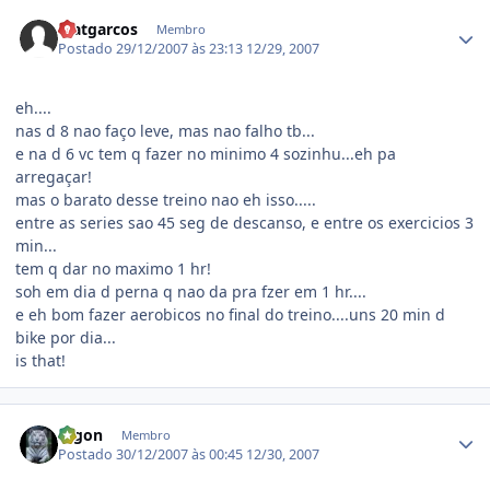
Estatísticas do autor
Matgarcos
Membro
Postado
29/12/2007 às 23:13
12/29, 2007
eh....
nas d 8 nao faço leve, mas nao falho tb...
e na d 6 vc tem q fazer no minimo 4 sozinhu...eh pa
arregaçar!
mas o barato desse treino nao eh isso.....
entre as series sao 45 seg de descanso, e entre os exercicios 3
min...
tem q dar no maximo 1 hr!
soh em dia d perna q nao da pra fzer em 1 hr....
e eh bom fazer aerobicos no final do treino....uns 20 min d
bike por dia...
is that!
Estatísticas do autor
Digon
Membro
Postado
30/12/2007 às 00:45
12/30, 2007