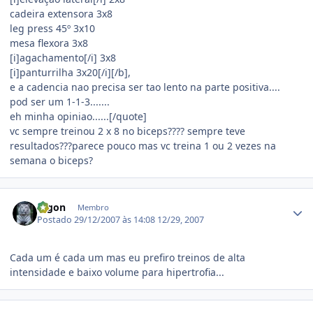
cadeira extensora 3x8
leg press 45º 3x10
mesa flexora 3x8
[i]agachamento[/i] 3x8
[i]panturrilha 3x20[/i][/b],
e a cadencia nao precisa ser tao lento na parte positiva....
pod ser um 1-1-3.......
eh minha opiniao......[/quote]
vc sempre treinou 2 x 8 no biceps???? sempre teve
resultados???parece pouco mas vc treina 1 ou 2 vezes na
semana o biceps?
Estatísticas do autor
Digon
Membro
Postado
29/12/2007 às 14:08
12/29, 2007
Cada um é cada um mas eu prefiro treinos de alta
intensidade e baixo volume para hipertrofia...
Estatísticas do autor