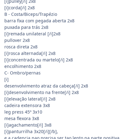
[i]pulley[/i] 2x8
[i]corda[/i] 2x8
B - Costa/Biceps/Trapézio
barra fixa com pegada aberta 2x8
puxada para trás 2x8
[i]remada unilateral [/i]2x8
pullover 2x8
rosca direta 2x8
[i]rosca alternada[/i] 2x8
[i]concentrada ou martelo[/i] 2x8
encolhimento 2x8
C- Ombro/pernas
[i]
desenvolvimento atraz da cabeça[/i] 2x8
[i]desenvolvimento na frente[/i] 2x8
[i]elevação lateral[/i] 2x8
cadeira extensora 3x8
leg press 45º 3x10
mesa flexora 3x8
[i]agachamento[/i] 3x8
[i]panturrilha 3x20[/i][/b],
e a cadencia nao precisa ser tao lento na parte positiva....