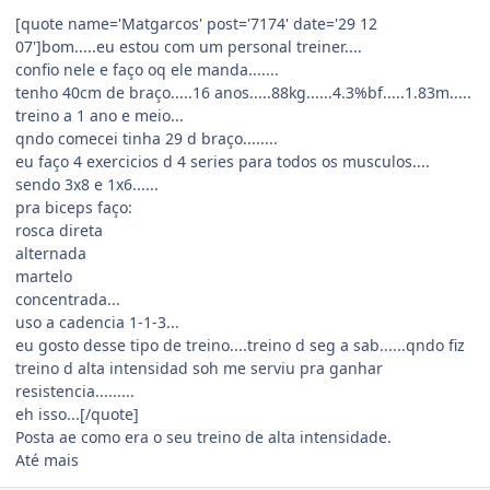
[quote name='Matgarcos' post='7174' date='29 12
07']bom.....eu estou com um personal treiner....
confio nele e faço oq ele manda.......
tenho 40cm de braço.....16 anos.....88kg......4.3%bf.....1.83m.....
treino a 1 ano e meio...
qndo comecei tinha 29 d braço........
eu faço 4 exercicios d 4 series para todos os musculos....
sendo 3x8 e 1x6......
pra biceps faço:
rosca direta
alternada
martelo
concentrada...
uso a cadencia 1-1-3...
eu gosto desse tipo de treino....treino d seg a sab......qndo fiz
treino d alta intensidad soh me serviu pra ganhar
resistencia.........
eh isso...[/quote]
Posta ae como era o seu treino de alta intensidade.
Até mais