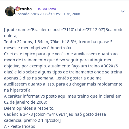
Estatísticas do autor
coronha
Hall da Fama
Postado
6/01/2008 às 13:51
01/6, 2008
[quote name='Brasileiro' post='7110' date='27 12 07']Boa noite
galera,
Tenho 22 anos, 1.84cm, 79kg, bf 8.5%, treino há quase 5
meses e meu objetivo é hipertrofia.
Criei este tópico para que vocês me auxiliassem quanto ao
modo de treinamento que devo seguir para atingir meu
objetivo, por exemplo, atualmente faço um treino ABC2X (6
dias) e leio sobre alguns tipos de treinamento onde se treina
apenas 3 dias na semana....então gostaria que me
auxiliassem quanto a isso, para eu chegar mais rapidamente
na hipertrofia.
A caráter informativo posto aqui meu treino que iniciarei em
02 de janeiro de 2008:
Dêem opiniões a respeito.
Cadência 3-1-3 [color="#4169E1"]eu naõ gosto dessa
cadencia, prefiro 2 1 4[/color]
A - Peito/Triceps