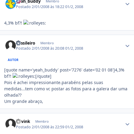
yeah_buddy
Membro
Postado
2/01/2008 às 18:22
01/2, 2008
4,3% bf?!
Estatísticas do autor
Brasileiro
Membro
Postado
2/01/2008 às 20:08
01/2, 2008
AUTOR
[quote name='yeah_buddy' post='7276' date='02 01 08']4,3%
bf?!
[/quote]
Pois é achei impressionante.parabéns pelas suas
medidas...tem como vc postar as fotos para a galera dar uma
olhada??
Um grande abraço,
Estatísticas do autor
mivink
Membro
Postado
2/01/2008 às 22:59
01/2, 2008