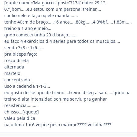
[quote name='Matgarcos' post='7174' date='29 12
07']bom.....eu estou com um personal treiner....
confio nele e faço oq ele manda.......
tenho 40cm de braço.....16 anos.....88kg......4.3%bf.....1.83m.....
treino a 1 ano e meio...
qndo comecei tinha 29 d braço........
eu faço 4 exercicios d 4 series para todos os musculos....
sendo 3x8 e 1x6......
pra biceps faço:
rosca direta
alternada
martelo
concentrada...
uso a cadencia 1-1-3...
eu gosto desse tipo de treino....treino d seg a sab......qndo fiz
treino d alta intensidad soh me serviu pra ganhar
resistencia.........
eh isso...[/quote]
valeu pela dica
na ultima 1 x 6 vc poe peso maximo????? vc falha????