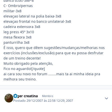
banco scott-3x6~8
C- Ombro/pernas
militar-3x8
elevaçao lateral na polia baixa-3x8
elevaçao frontal no banco unilateral-3x8
cadeira extensora 3x8
leg press 45º 3x10
mesa flexora 3x8
panturrilha 3x8
É isso, quero que dêem sugestões/mudanças/melhorias nos
exercícios (inclusões/exclusão) para que eu possa desfrutar
de um treino decente!
Muito obrigado pela atenção,
Fico no aguardo![/quote]
ai cara sou novo no forum ........mais ta ai minha ideia pra
melhora seu treino.
Estatísticas do autor
roger creatina
Membro
Postado
29/12/2007 às 22:58
12/29, 2007