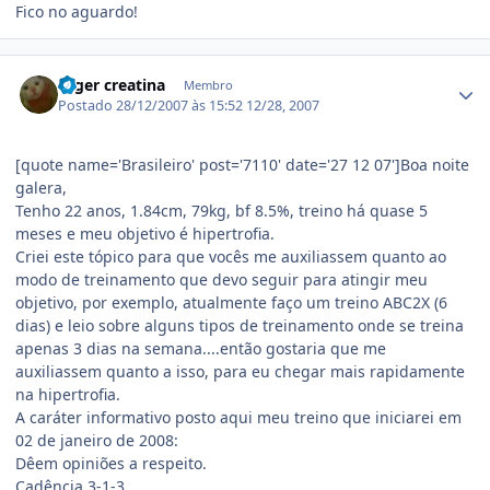
Fico no aguardo!
Estatísticas do autor
roger creatina
Membro
Postado
28/12/2007 às 15:52
12/28, 2007
[quote name='Brasileiro' post='7110' date='27 12 07']Boa noite
galera,
Tenho 22 anos, 1.84cm, 79kg, bf 8.5%, treino há quase 5
meses e meu objetivo é hipertrofia.
Criei este tópico para que vocês me auxiliassem quanto ao
modo de treinamento que devo seguir para atingir meu
objetivo, por exemplo, atualmente faço um treino ABC2X (6
dias) e leio sobre alguns tipos de treinamento onde se treina
apenas 3 dias na semana....então gostaria que me
auxiliassem quanto a isso, para eu chegar mais rapidamente
na hipertrofia.
A caráter informativo posto aqui meu treino que iniciarei em
02 de janeiro de 2008:
Dêem opiniões a respeito.
Cadência 3-1-3