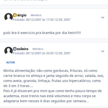
Estatísticas do autor
J. Sérgio
Membro
Postado
28/12/2007 às 17:30
12/28, 2007
putz kra é exercicio pra kramba por dia hein!!!!!!
Estatísticas do autor
Brasileiro
Membro
Postado
28/12/2007 às 20:39
12/28, 2007
AUTOR
Minha alimentação: não como gorduras, frituras, só como
carne branca no almoço e janta seguido de arroz, salada, ovo,
como aveia, granola, linhaça, frutas uso hipercalórico, como
de 3 em 3 horas....
Pois é já disseram pra mim que como tenho pouco tempo de
academia, esse treino nao está volumoso e meu corpo se
adaptaria bem nesses 6 dias seguidos por semana...