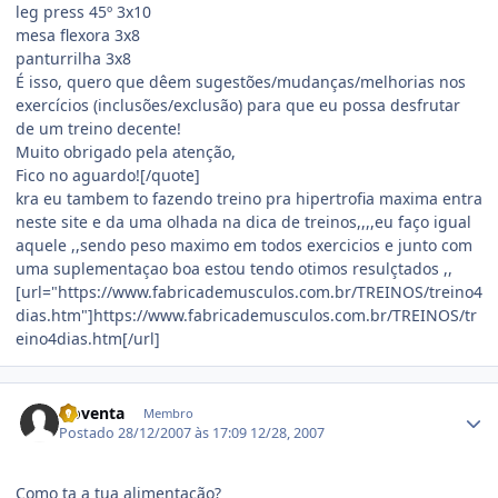
leg press 45º 3x10
mesa flexora 3x8
panturrilha 3x8
É isso, quero que dêem sugestões/mudanças/melhorias nos
exercícios (inclusões/exclusão) para que eu possa desfrutar
de um treino decente!
Muito obrigado pela atenção,
Fico no aguardo![/quote]
kra eu tambem to fazendo treino pra hipertrofia maxima entra
neste site e da uma olhada na dica de treinos,,,,eu faço igual
aquele ,,sendo peso maximo em todos exercicios e junto com
uma suplementaçao boa estou tendo otimos resulçtados ,,
[url="https://www.fabricademusculos.com.br/TREINOS/treino4
dias.htm"]https://www.fabricademusculos.com.br/TREINOS/tr
eino4dias.htm[/url]
Estatísticas do autor
Noventa
Membro
Postado
28/12/2007 às 17:09
12/28, 2007
Como ta a tua alimentação?