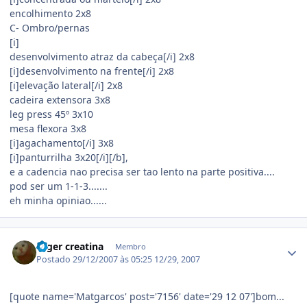
encolhimento 2x8
C- Ombro/pernas
[i]
desenvolvimento atraz da cabeça[/i] 2x8
[i]desenvolvimento na frente[/i] 2x8
[i]elevação lateral[/i] 2x8
cadeira extensora 3x8
leg press 45º 3x10
mesa flexora 3x8
[i]agachamento[/i] 3x8
[i]panturrilha 3x20[/i][/b],
e a cadencia nao precisa ser tao lento na parte positiva....
pod ser um 1-1-3.......
eh minha opiniao......
Estatísticas do autor
roger creatina
Membro
Postado
29/12/2007 às 05:25
12/29, 2007
[quote name='Matgarcos' post='7156' date='29 12 07']bom...