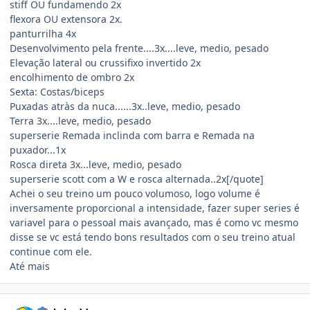
stiff OU fundamendo 2x
flexora OU extensora 2x.
panturrilha 4x
Desenvolvimento pela frente....3x....leve, medio, pesado
Elevação lateral ou crussifixo invertido 2x
encolhimento de ombro 2x
Sexta: Costas/biceps
Puxadas atràs da nuca......3x..leve, medio, pesado
Terra 3x....leve, medio, pesado
superserie Remada inclinda com barra e Remada na
puxador...1x
Rosca direta 3x...leve, medio, pesado
superserie scott com a W e rosca alternada..2x[/quote]
Achei o seu treino um pouco volumoso, logo volume é
inversamente proporcional a intensidade, fazer super series é
variavel para o pessoal mais avançado, mas é como vc mesmo
disse se vc está tendo bons resultados com o seu treino atual
continue com ele.
Até mais
Estatísticas do autor