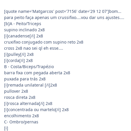
[quote name='Matgarcos' post='7156' date='29 12 07']bom...
para peito faça apenas um crussifixo....vou dar uns ajustes....
[b]A - Peito/Triceps
supino inclinado 2x8
[i]canadense[/i] 2x8
cruxifixo conjugado com supino reto 2x8
cross 2x8 nao sei ql eh esse....
[i]pulley[/i] 2x8
[i]corda[/i] 2x8
B - Costa/Biceps/Trapézio
barra fixa com pegada aberta 2x8
puxada para trás 2x8
[i]remada unilateral [/i]2x8
pullover 2x8
rosca direta 2x8
[i]rosca alternada[/i] 2x8
[i]concentrada ou martelo[/i] 2x8
encolhimento 2x8
C- Ombro/pernas
[i]