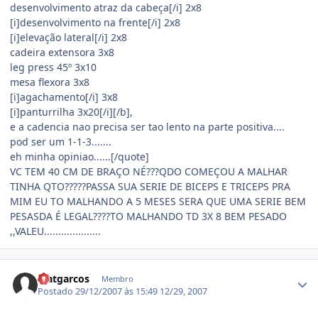
desenvolvimento atraz da cabeça[/i] 2x8
[i]desenvolvimento na frente[/i] 2x8
[i]elevação lateral[/i] 2x8
cadeira extensora 3x8
leg press 45º 3x10
mesa flexora 3x8
[i]agachamento[/i] 3x8
[i]panturrilha 3x20[/i][/b],
e a cadencia nao precisa ser tao lento na parte positiva....
pod ser um 1-1-3.......
eh minha opiniao......[/quote]
VC TEM 40 CM DE BRAÇO NÉ???QDO COMEÇOU A MALHAR
TINHA QTO?????PASSA SUA SERIE DE BICEPS E TRICEPS PRA
MIM EU TO MALHANDO A 5 MESES SERA QUE UMA SERIE BEM
PESASDA É LEGAL????TO MALHANDO TD 3X 8 BEM PESADO
,,VALEU....................
Estatísticas do autor
Matgarcos
Membro
Postado
29/12/2007 às 15:49
12/29, 2007