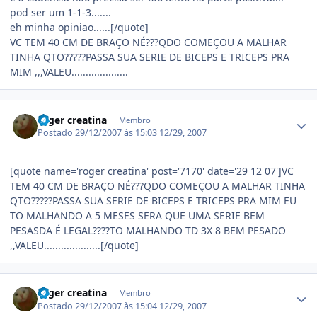
pod ser um 1-1-3.......
eh minha opiniao......[/quote]
VC TEM 40 CM DE BRAÇO NÉ???QDO COMEÇOU A MALHAR
TINHA QTO?????PASSA SUA SERIE DE BICEPS E TRICEPS PRA
MIM ,,,VALEU....................
Estatísticas do autor
roger creatina
Membro
Postado
29/12/2007 às 15:03
12/29, 2007
[quote name='roger creatina' post='7170' date='29 12 07']VC
TEM 40 CM DE BRAÇO NÉ???QDO COMEÇOU A MALHAR TINHA
QTO?????PASSA SUA SERIE DE BICEPS E TRICEPS PRA MIM EU
TO MALHANDO A 5 MESES SERA QUE UMA SERIE BEM
PESASDA É LEGAL????TO MALHANDO TD 3X 8 BEM PESADO
,,VALEU....................[/quote]
Estatísticas do autor
roger creatina
Membro
Postado
29/12/2007 às 15:04
12/29, 2007