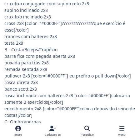
cruxifixo conjugado com supino reto 2x8
supino inclinado 2x8
cruxifixo inclinado 2x8
cross 2x8 [color="#0000FF"]?????????????????que exercício é
esse[/color]
frances com halteres 2x8
testa 2x8
B - Costa/Biceps/Trapézio
barra fixa com pegada aberta 2x8
puxada para trás 2x8
remada sentada 2x8
pullover 2x8 [color="#0000FF"] eu prefiro o pull down[/color]
rosca direta 2x8
banco scott 2x8
rosca inclinada com halteres 2x8 [color="#0000FF"]colocaria
somente 2 exercícios[/color]
encolhimento 2x8 [color="#0000FF"]coloca depois do treino de
costas[/color]
C- Ombro/pernas
desenvolvimento em pé com halteres 2x8
elevação lateral no banco inclinado 2x8
Entre
Cadastre-se
Pesquisar
Menu