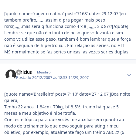
[quote name='roger creatina' post='7168' date='29 12 07']eu
tambem prefiro,,,,,,,,assim d pra pegar mais peso
rsrsr,,,,,,,mas sera q funciona como 4 x 8 ,,,,,,, 3 x 8???[/quote]
Lembre-se que não é o tanto de peso que vc levanta e sim
como vc utiliza esse peso, tambem é bom lembrar que a força
não é seguida de hipertrofia... Em relação as series, no HIT
MS normalmente se faz series unicas, as vezes series duplas.
Estatísticas do autor
vinicius
Membro
Postado
29/12/2007 às 18:53
12/29, 2007
[quote name='Brasileiro' post='7110' date='27 12 07']Boa noite
galera,
Tenho 22 anos, 1.84cm, 79kg, bf 8.5%, treino há quase 5
meses e meu objetivo é hipertrofia.
Criei este tópico para que vocês me auxiliassem quanto ao
modo de treinamento que devo seguir para atingir meu
objetivo, por exemplo, atualmente faço um treino ABC2X (6