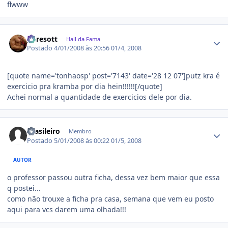
flwww
Estatísticas do autor
gpresott
Hall da Fama
Postado
4/01/2008 às 20:56
01/4, 2008
[quote name='tonhaosp' post='7143' date='28 12 07']putz kra é
exercicio pra kramba por dia hein!!!!!![/quote]
Achei normal a quantidade de exercicios dele por dia.
Estatísticas do autor
Brasileiro
Membro
Postado
5/01/2008 às 00:22
01/5, 2008
AUTOR
o professor passou outra ficha, dessa vez bem maior que essa
q postei...
como não trouxe a ficha pra casa, semana que vem eu posto
aqui para vcs darem uma olhada!!!