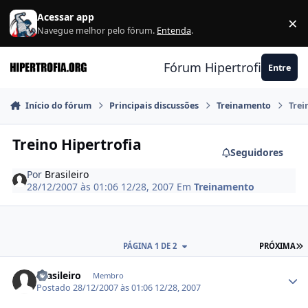
Ir para conteúdo
Acessar app
×
F
Navegue melhor pelo fórum.
Entenda
.
Fórum Hipertrofia.org
Entre
Início do fórum
Principais discussões
Treinamento
Trei
Treino Hipertrofia
Seguidores
Por
Brasileiro
28/12/2007 às 01:06
12/28, 2007
Em
Treinamento
Ú
PÁGINA 1 DE 2
PRÓXIMA
Estatísticas do autor
Brasileiro
Membro
Postado
28/12/2007 às 01:06
12/28, 2007