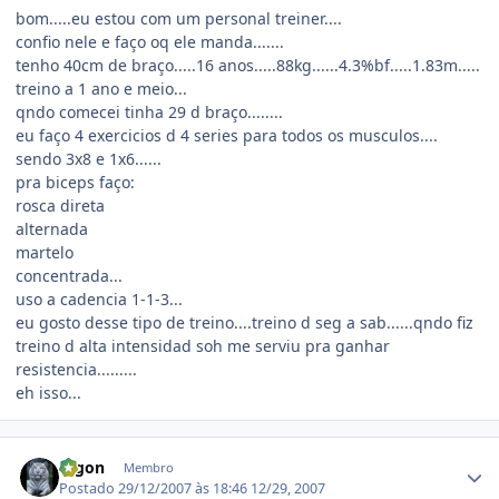
bom.....eu estou com um personal treiner....
confio nele e faço oq ele manda.......
tenho 40cm de braço.....16 anos.....88kg......4.3%bf.....1.83m.....
treino a 1 ano e meio...
qndo comecei tinha 29 d braço........
eu faço 4 exercicios d 4 series para todos os musculos....
sendo 3x8 e 1x6......
pra biceps faço:
rosca direta
alternada
martelo
concentrada...
uso a cadencia 1-1-3...
eu gosto desse tipo de treino....treino d seg a sab......qndo fiz
treino d alta intensidad soh me serviu pra ganhar
resistencia.........
eh isso...
Estatísticas do autor
Digon
Membro
Postado
29/12/2007 às 18:46
12/29, 2007