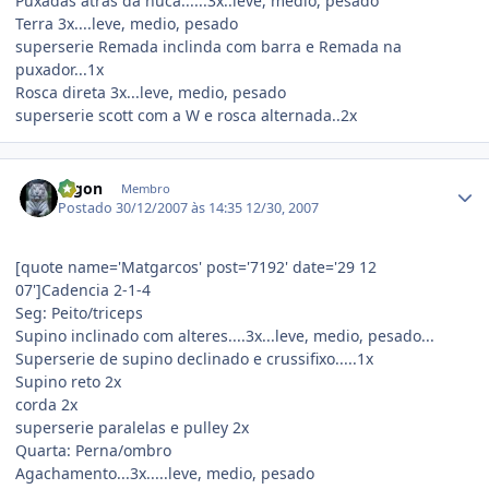
Puxadas atràs da nuca......3x..leve, medio, pesado
Terra 3x....leve, medio, pesado
superserie Remada inclinda com barra e Remada na
puxador...1x
Rosca direta 3x...leve, medio, pesado
superserie scott com a W e rosca alternada..2x
Estatísticas do autor
Digon
Membro
Postado
30/12/2007 às 14:35
12/30, 2007
[quote name='Matgarcos' post='7192' date='29 12
07']Cadencia 2-1-4
Seg: Peito/triceps
Supino inclinado com alteres....3x...leve, medio, pesado...
Superserie de supino declinado e crussifixo.....1x
Supino reto 2x
corda 2x
superserie paralelas e pulley 2x
Quarta: Perna/ombro
Agachamento...3x.....leve, medio, pesado