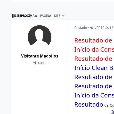
ÚLTIMA PÁGINA
1
2
3
4
5
6
PRÓXIMA
PÁGINA 1 DE 7
Postado
4/01/2012 às 1
Resultado de 4
Início da Cons
Visitante Madolios
Resultado de 
Visitante
Início Clean B
Resultado de 
Resultado de 
Início da Cons
Resultado
da Con
R