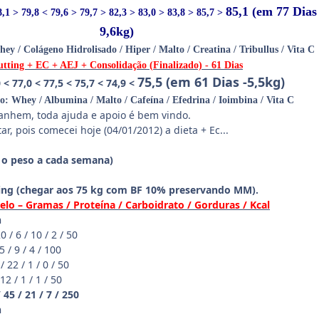
85,1 (em 77 Dias
8,1 > 79,8 < 79,6 > 79,7 > 82,3 > 83,0 > 83,8 > 85,7 >
9,6kg)
y / Colágeno Hidrolisado / Hiper / Malto / Creatina / Tribullus / Vita C
tting + EC + AEJ + Consolidação (Finalizado) - 61 Dias
75,5 (em 61 Dias -5,5kg)
 < 77,0 < 77,5 < 75,7 < 74,9 <
: Whey / Albumina / Malto / Cafeína / Efedrina / Ioimbina / Vita C
anhem, toda ajuda e apoio é bem vindo.
, pois comecei hoje (04/01/2012) a dieta + Ec...
r o peso a cada semana)
ing
(chegar aos 75 kg com BF 10% preservando MM).
lo – Gramas / Proteína / Carboidrato / Gorduras / Kcal
n
 / 6 / 10 / 2 / 50
5 / 9 / 4 / 100
 22 / 1 / 0 / 50
2 / 1 / 1 / 50
 45 / 21 / 7 / 250
n