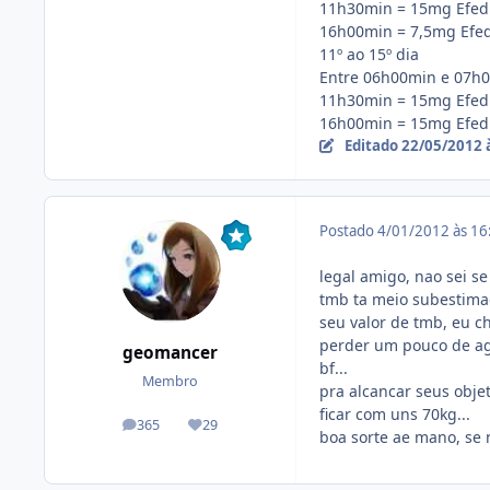
11h30min = 15mg Efed
16h00min = 7,5mg Efed
11º ao 15º dia
Entre 06h00min e 07h0
11h30min = 15mg Efed
16h00min = 15mg Efed
Editado
22/05/2012 
Postado
4/01/2012 às 1
legal amigo, nao sei s
tmb ta meio subestima
seu valor de tmb, eu c
perder um pouco de agu
geomancer
bf...
Membro
pra alcancar seus objet
ficar com uns 70kg...
365
29
posts
Reputação
boa sorte ae mano, se 