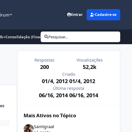
órum
Entrar
Cadastre-se
ulk+Consolidação (Finalizado)
Pesquisar...
Respostas
Visualizações
200
52,2k
Criado
01/4, 2012
01/4, 2012
Última resposta
06/16, 2014
06/16, 2014
es
Mais Ativos no Tópico
Saintgraal