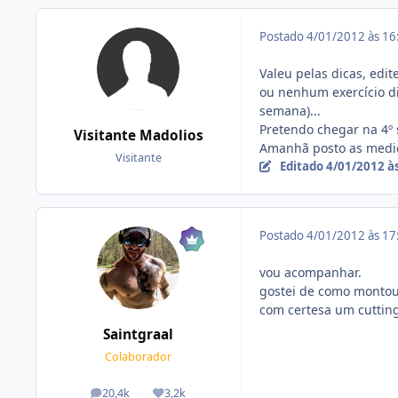
Postado
4/01/2012 às 1
Valeu pelas dicas, edit
ou nenhum exercício diá
semana)...
Pretendo chegar na 4º 
Visitante Madolios
Amanhã posto as medid
Visitante
Editado
4/01/2012 à
Postado
4/01/2012 às 1
vou acompanhar.
gostei de como montou 
com certesa um cutting
Saintgraal
Colaborador
20,4k
3,2k
posts
Reputação