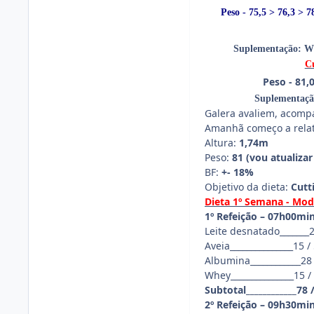
Peso - 75,5 > 76,3 > 7
Suplementação: Whe
Cu
Peso - 81,0
Suplementação
Galera avaliem, acomp
Amanhã começo a relatar
Altura:
1,74m
Peso:
81 (vou atualiza
BF:
+- 18%
Objetivo da dieta:
Cutt
Dieta 1º Semana - Mode
1º Refeição – 07h00mi
Leite desnatado_______20
Aveia_______________15 / 
Albumina____________28 /
Whey_______________15 / 1
Subtotal____________78 /
2º Refeição – 09h30mi