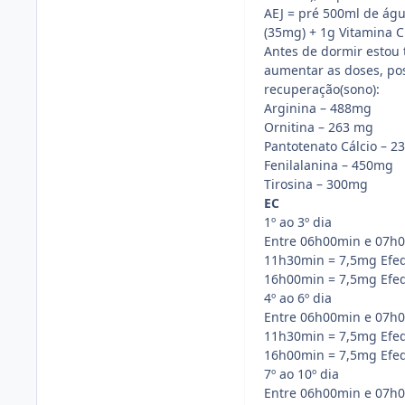
AEJ = pré 500ml de ág
(35mg) + 1g Vitamina C 
Antes de dormir estou
aumentar as doses, pos
recuperação(sono):
Arginina – 488mg
Ornitina – 263 mg
Pantotenato Cálcio – 
Fenilalanina – 450mg
Tirosina – 300mg
EC
1º ao 3º dia
Entre 06h00min e 07h0
11h30min = 7,5mg Efed
16h00min = 7,5mg Efed
4º ao 6º dia
Entre 06h00min e 07h0
11h30min = 7,5mg Efed
16h00min = 7,5mg Efed
7º ao 10º dia
Entre 06h00min e 07h0