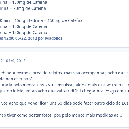
rina + 150mg de Cafeína
rina + 70mg de Cafeína
0min = 15mg Efedrina + 150mg de Cafeína
rina + 150mg de Cafeína
rina + 150mg de Cafeína
às 12:00
05/22, 2012
por Madolios
6:21
01/4, 2012
e eh aqui msmo a area de relatos, mas vou acompanhar, acho que 
da nao esta nao?
hutaria pelo menos uns 2500~2600kcal, ainda mais que vc treina... 
a no inicio, entao acho que vai ser dificil chegar nos 75kg com 1
ivos acho que vc vai ficar uns 60 dias(pode fazer outro ciclo de EC) 
nao tiver como postar fotos, poe pelo menos mais medidas ae...