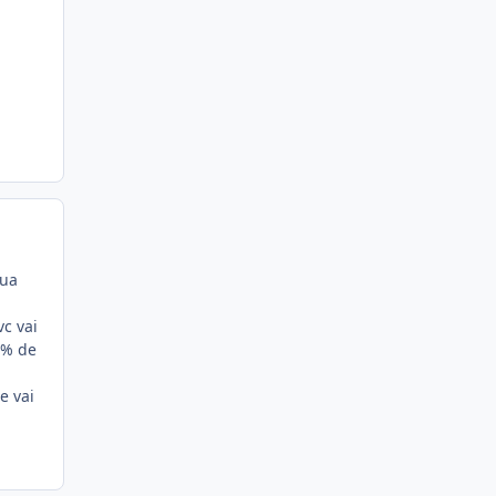
sua
vc vai
0% de
e vai