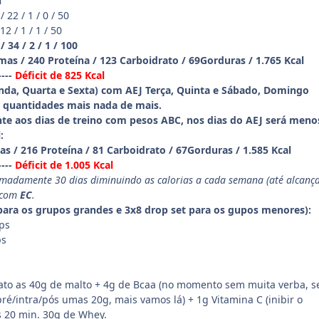
n
 22 / 1 / 0 / 50
2 / 1 / 1 / 50
/ 34 / 2 / 1 / 100
as / 240 Proteína / 123 Carboidrato / 69Gorduras / 1.765 Kcal
----
Déficit de 825 Kcal
nda, Quarta e Sexta) com AEJ Terça, Quinta e Sábado, Domingo
quantidades mais nada de mais.
nte aos dias de treino com pesos ABC, nos dias do AEJ será menos
:
s / 216 Proteína / 81 Carboidrato / 67Gorduras / 1.585 Kcal
----
Déficit de 1.005 Kcal
madamente 30 dias diminuindo as calorias a cada semana (até alcança
 com
EC
.
para os grupos grandes e 3x8 drop set para os gupos menores):
eps
ps
ato as 40g de malto + 4g de Bcaa (no momento sem muita verba, s
pré/intra/pós umas 20g, mais vamos lá) + 1g Vitamina C (inibir o
ns 20 min. 30g de Whey.