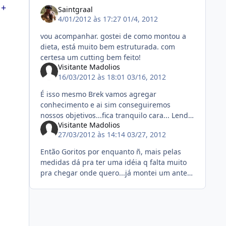
 +
Saintgraal
4/01/2012 às 17:27
01/4, 2012
vou acompanhar. gostei de como montou a
dieta, está muito bem estruturada. com
certesa um cutting bem feito!
Visitante Madolios
16/03/2012 às 18:01
03/16, 2012
É isso mesmo Brek vamos agregar
conhecimento e ai sim conseguiremos
nossos objetivos...fica tranquilo cara... Lendo
Visitante Madolios
o diário do Ney achei muito interessanto as
27/03/2012 às 14:14
03/27, 2012
colocações dele e a efetividade do co
Então Goritos por enquanto ñ, mais pelas
medidas dá pra ter uma idéia q falta muito
pra chegar onde quero...já montei um antes
e depois no meu computador pra mim
acompanhar, mais postar as fotos f