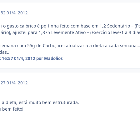
6:52
01/4, 2012
ei o gasto calórico é pq tinha feito com base em 1,2 Sedentário – (
rio), ajustei para 1,375 Levemente Ativo – (Exercício leve/1 a 3 dia
semana com 55g de Carbo, irei atualizar a a dieta a cada semana..
as...
s 16:57
01/4, 2012
por Madolios
7:27
01/4, 2012
a dieta, está muito bem estruturada.
 bem feito!