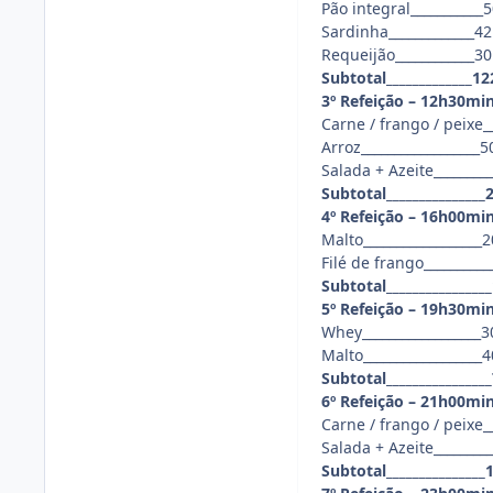
Pão integral___________50
Sardinha_____________42 /
Requeijão____________30 /
Subtotal_____________122
3º Refeição – 12h30mi
Carne / frango / peixe__
Arroz__________________50
Salada + Azeite_________ 
Subtotal_______________2
4º Refeição – 16h00mi
Malto__________________20
Filé de frango___________
Subtotal________________
5º Refeição – 19h30mi
Whey__________________30
Malto__________________40
Subtotal________________
6º Refeição – 21h00mi
Carne / frango / peixe__
Salada + Azeite_________0
Subtotal_______________1