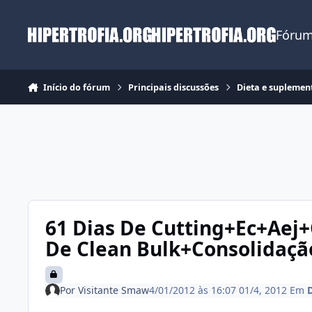
Ir para conteúdo
Fórum
Início do fórum
Principais discussões
Dieta e suplemen
61 Dias De Cutting+Ec+Aej+C
De Clean Bulk+Consolidação
Por
Visitante Smaw
4/01/2012 às 16:07
01/4, 2012
Em