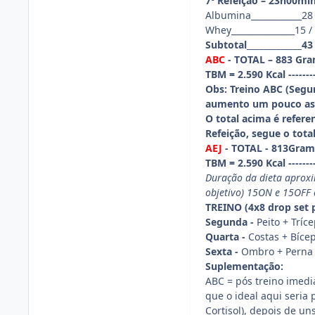
7º Refeição – 23h00mi
Albumina____________28 /
Whey_______________15 / 1
Subtotal_____________43 
ABC
-
TOTAL – 883 Gram
TBM = 2.590 Kcal -------
Obs: Treino ABC (Segu
aumento um pouco as 
O total acima é refere
Refeição, segue o total
AEJ
-
TOTAL - 813Grama
TBM = 2.590 Kcal -------
Duração da dieta aproxi
objetivo) 15ON e 15OFF
TREINO (4x8 drop set 
Segunda -
Peito + Tríc
Quarta -
Costas + Bíce
Sexta -
Ombro + Perna
Suplementação:
ABC = pós treino imedi
que o ideal aqui seria 
Cortisol), depois de u