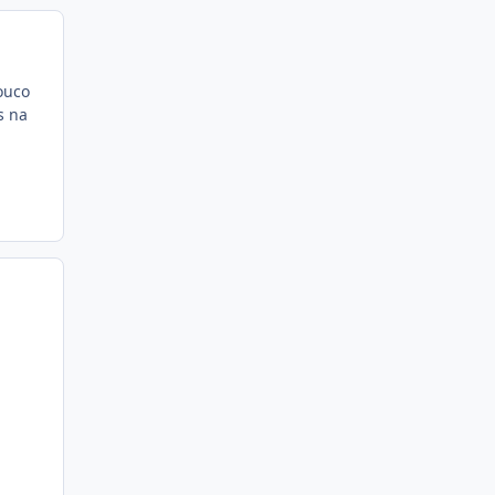
Pouco
s na
.