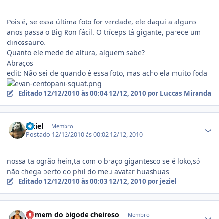
Pois é, se essa última foto for verdade, ele daqui a alguns
anos passa o Big Ron fácil. O tríceps tá gigante, parece um
dinossauro.
Quanto ele mede de altura, alguem sabe?
Abraços
edit: Não sei de quando é essa foto, mas acho ela muito foda
Editado
12/12/2010 às 00:04
12/12, 2010
por Luccas Miranda
Estatísticas do autor
jeziel
Membro
Postado
12/12/2010 às 00:02
12/12, 2010
nossa ta ogrão hein,ta com o braço gigantesco se é loko,só
não chega perto do phil do meu avatar huashuas
Editado
12/12/2010 às 00:03
12/12, 2010
por jeziel
Estatísticas do autor
homem do bigode cheiroso
Membro