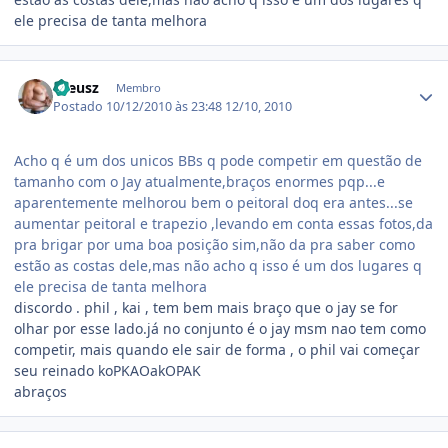
ele precisa de tanta melhora
Estatísticas do autor
theusz
Membro
Postado
10/12/2010 às 23:48
12/10, 2010
Acho q é um dos unicos BBs q pode competir em questão de
tamanho com o Jay atualmente,braços enormes pqp...e
aparentemente melhorou bem o peitoral doq era antes...se
aumentar peitoral e trapezio ,levando em conta essas fotos,da
pra brigar por uma boa posição sim,não da pra saber como
estão as costas dele,mas não acho q isso é um dos lugares q
ele precisa de tanta melhora
discordo . phil , kai , tem bem mais braço que o jay se for
olhar por esse lado.já no conjunto é o jay msm nao tem como
competir, mais quando ele sair de forma , o phil vai começar
seu reinado koPKAOakOPAK
abraços
Estatísticas do autor