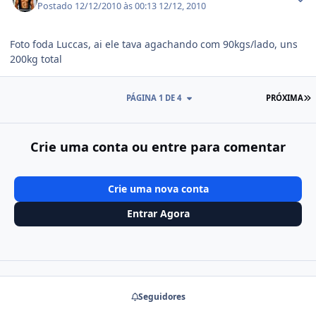
Postado
12/12/2010 às 00:13
12/12, 2010
Foto foda Luccas, ai ele tava agachando com 90kgs/lado, uns
200kg total
Ú
PÁGINA 1 DE 4
PRÓXIMA
Crie uma conta ou entre para comentar
Crie uma nova conta
Entrar Agora
Seguidores