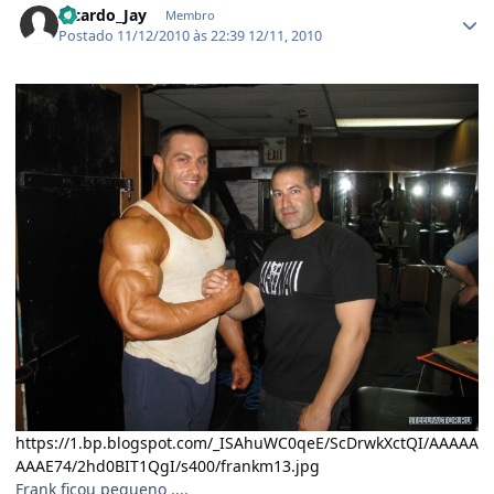
Ricardo_Jay
Membro
Postado
11/12/2010 às 22:39
12/11, 2010
https://1.bp.blogspot.com/_ISAhuWC0qeE/ScDrwkXctQI/AAAAA
AAAE74/2hd0BIT1QgI/s400/frankm13.jpg
Frank ficou pequeno ....