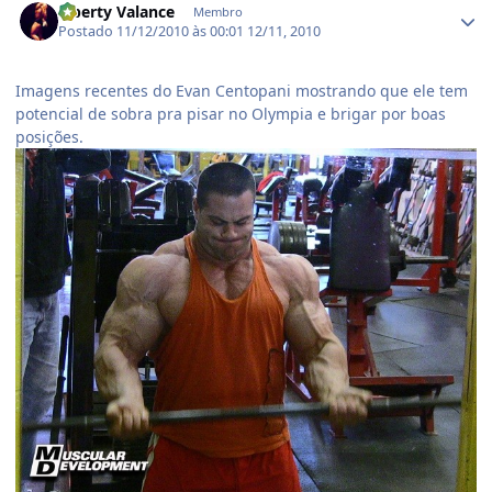
Liberty Valance
Membro
Postado
11/12/2010 às 00:01
12/11, 2010
Imagens recentes do Evan Centopani mostrando que ele tem
potencial de sobra pra pisar no Olympia e brigar por boas
posições.