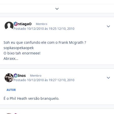
Expand topic overview
Estatísticas do autor
SantiagaO
Membro
Postado
10/12/2010 às 19:25
12/10, 2010
Soh eu que confundo ele com o Frank Mcgrath ?
sopkasopekaopek
O bixo tah enormeee!
Abraxx...
Estatísticas do autor
rednos
Membro
Postado
10/12/2010 às 19:27
12/10, 2010
AUTOR
É o Phil Heath versão branquelo.
Estatísticas do autor