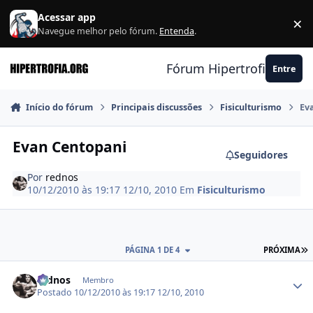
Ir para conteúdo
Acessar app
×
F
Navegue melhor pelo fórum.
Entenda
.
Fórum Hipertrofia.org
Entre
Início do fórum
Principais discussões
Fisiculturismo
Ev
Evan Centopani
Seguidores
Por
rednos
10/12/2010 às 19:17
12/10, 2010
Em
Fisiculturismo
Ú
PÁGINA 1 DE 4
PRÓXIMA
Estatísticas do autor
rednos
Membro
Postado
10/12/2010 às 19:17
12/10, 2010