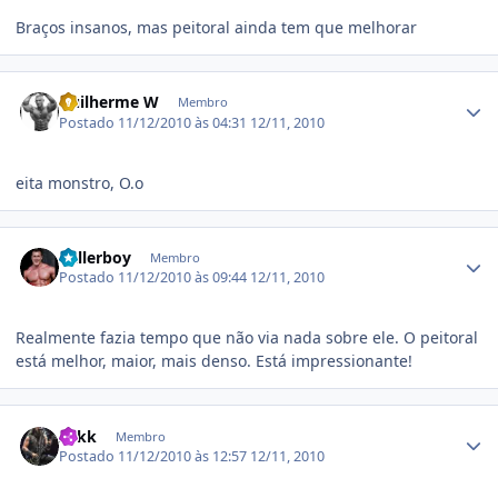
Braços insanos, mas peitoral ainda tem que melhorar
Estatísticas do autor
Guilherme W
Membro
Postado
11/12/2010 às 04:31
12/11, 2010
eita monstro, O.o
Estatísticas do autor
Ballerboy
Membro
Postado
11/12/2010 às 09:44
12/11, 2010
Realmente fazia tempo que não via nada sobre ele. O peitoral
está melhor, maior, mais denso. Está impressionante!
Estatísticas do autor
Zakk
Membro
Postado
11/12/2010 às 12:57
12/11, 2010