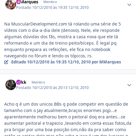
MMarques
Membro
Postado
10/12/2010 às 19:35
12/10, 2010
Na MuscularDevelopment.com tá rolando uma série de 5
vídeos com o dia-a-dia dele (denovo). Nele, ele responde
algumas dúvidas dos fãs, mostra a casa nova que ele tá
reformando e um dia de treino peito/bíceps. É legal pq
enquanto prepara as refeições, ele fica no notebook
navegando no fórum e lendo os tópicos, rs.
Editado
10/12/2010 às 19:35
12/10, 2010
por MMarques
Estatísticas do autor
Zakk
Membro
Postado
10/12/2010 às 20:13
12/10, 2010
Acho q é um dos unicos BBs q pode competir em questão de
tamanho com o Jay atualmente,braços enormes pqp...e
aparentemente melhorou bem o peitoral doq era antes...se
aumentar peitoral e trapezio ,levando em conta essas fotos,da
pra brigar por uma boa posição sim,não da pra saber como
estão as costas dele,mas não acho q isso é um dos lugares q