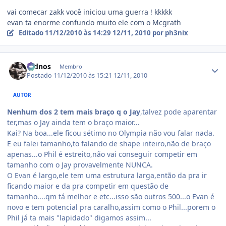
vai comecar zakk você iniciou uma guerra ! kkkkk
evan ta enorme confundo muito ele com o Mcgrath
Editado
11/12/2010 às 14:29
12/11, 2010
por ph3nix
Estatísticas do autor
rednos
Membro
Postado
11/12/2010 às 15:21
12/11, 2010
AUTOR
Nenhum dos 2 tem mais braço q o Jay
,talvez pode aparentar
ter,mas o Jay ainda tem o braço maior...
Kai? Na boa...ele ficou sétimo no Olympia não vou falar nada.
E eu falei tamanho,to falando de shape inteiro,não de braço
apenas...o Phil é estreito,não vai conseguir competir em
tamanho com o Jay provavelmente NUNCA.
O Evan é largo,ele tem uma estrutura larga,então da pra ir
ficando maior e da pra competir em questão de
tamanho....qm tá melhor e etc...isso são outros 500...o Evan é
novo e tem potencial pra caralho,assim como o Phil...porem o
Phil já ta mais "lapidado" digamos assim...