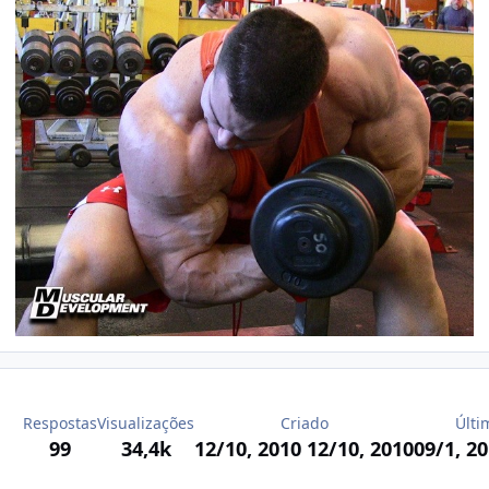
Respostas
Visualizações
Criado
Últi
99
34,4k
12/10, 2010
12/10, 2010
09/1, 2