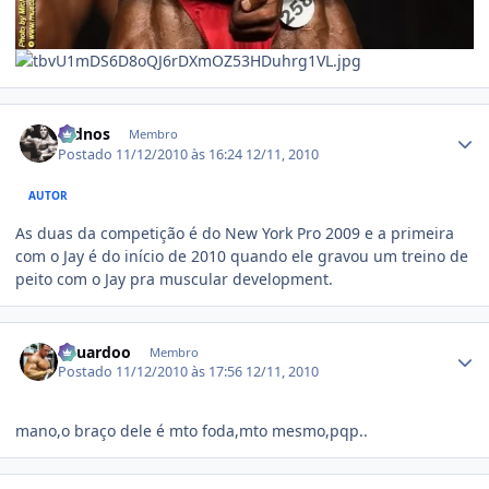
Estatísticas do autor
rednos
Membro
Postado
11/12/2010 às 16:24
12/11, 2010
AUTOR
As duas da competição é do New York Pro 2009 e a primeira
com o Jay é do início de 2010 quando ele gravou um treino de
peito com o Jay pra muscular development.
Estatísticas do autor
Eduardoo
Membro
Postado
11/12/2010 às 17:56
12/11, 2010
mano,o braço dele é mto foda,mto mesmo,pqp..
Estatísticas do autor