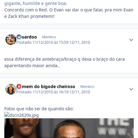
gigante, humilde e gente boa.
Concordo com o Red. O Evan vai dar o que falar, pra mim Evan
e Zack Khan prometem!!
Estatísticas do autor
Eduardoo
Membro
Postado
11/12/2010 às 15:59
12/11, 2010
essa diferença de antebraço/braço q dexa o braço do cara
aparentando maior ainda..
Estatísticas do autor
homem do bigode cheiroso
Membro
Postado
11/12/2010 às 16:19
12/11, 2010
Fotos que não sei de quando são: