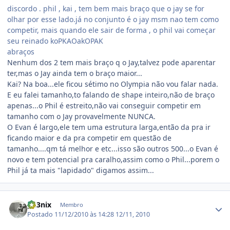
discordo . phil , kai , tem bem mais braço que o jay se for
olhar por esse lado.já no conjunto é o jay msm nao tem como
competir, mais quando ele sair de forma , o phil vai começar
seu reinado koPKAOakOPAK
abraços
Nenhum dos 2 tem mais braço q o Jay,talvez pode aparentar
ter,mas o Jay ainda tem o braço maior...
Kai? Na boa...ele ficou sétimo no Olympia não vou falar nada.
E eu falei tamanho,to falando de shape inteiro,não de braço
apenas...o Phil é estreito,não vai conseguir competir em
tamanho com o Jay provavelmente NUNCA.
O Evan é largo,ele tem uma estrutura larga,então da pra ir
ficando maior e da pra competir em questão de
tamanho....qm tá melhor e etc...isso são outros 500...o Evan é
novo e tem potencial pra caralho,assim como o Phil...porem o
Phil já ta mais "lapidado" digamos assim...
Estatísticas do autor
ph3nix
Membro
Postado
11/12/2010 às 14:28
12/11, 2010