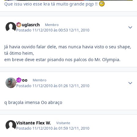
Que issu veio esse kra tá muito grande pqp !!
Estatísticas do autor
douglasrch
Membro
Postado
11/12/2010 às 00:53
12/11, 2010
Já havia ouvido falar dele, mas nunca havia visto o seu shape,
tá ótimo heim,
em breve deve estar pisando nos palcos do Mr. Olympia.
Estatísticas do autor
joroo
Membro
Postado
11/12/2010 às 01:26
12/11, 2010
q braçola imensa Oo abraço
Visitante Flex W.
Visitante
Postado
11/12/2010 às 01:59
12/11, 2010