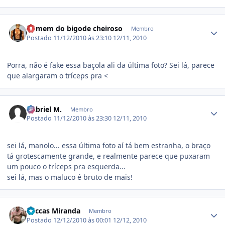
Estatísticas do autor
homem do bigode cheiroso
Membro
Postado
11/12/2010 às 23:10
12/11, 2010
Porra, não é fake essa baçola ali da última foto? Sei lá, parece
que alargaram o tríceps pra <
Estatísticas do autor
Gabriel M.
Membro
Postado
11/12/2010 às 23:30
12/11, 2010
sei lá, manolo... essa última foto aí tá bem estranha, o braço
tá grotescamente grande, e realmente parece que puxaram
um pouco o tríceps pra esquerda...
sei lá, mas o maluco é bruto de mais!
Estatísticas do autor
Luccas Miranda
Membro
Postado
12/12/2010 às 00:01
12/12, 2010