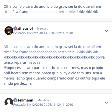
Olha como o cara do anuncio do grow sei lá do que alí em
cima fica frangoooooooooooooo perto dele. kkkkkkkkkkkk
Estatísticas do autor
matheuslol
Membro
Postado
11/12/2010 às 03:00
12/11, 2010
Olha como o cara do anuncio do grow sei lá do que alí em
cima fica frangoooooooooooooo perto dele. kkkkkkkkkkkk
kkkkkkkkkkkkkkkkkkkkkkkkkkkkkkkkkkkkkkkkkkkkkkkkkkkk porra,
tenso reparar nisso rs
@topic: esse cara parece ter braços enormes, mas o própio
phil heath tem menos braço que o jay e ele tem uns 3cm a
menos, acho que quando comparado com os outros tops ele
ainda perde... =s
Estatísticas do autor
R.Hellmann
Membro
Postado
11/12/2010 às 03:16
12/11, 2010