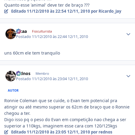
Quanto esse 'animal' deve ter de braço ???
Editado
11/12/2010 às 22:54
12/11, 2010
por Ricardo_Jay
Estatísticas do autor
jucaa
Fisiculturista
Postado
11/12/2010 às 22:44
12/11, 2010
uns 60cm ele tem tranquilo
Estatísticas do autor
rednos
Membro
Postado
11/12/2010 às 23:04
12/11, 2010
AUTOR
Ronnie Coleman que se cuide, o Evan tem potencial pra
atingir ou até mesmo superar os 62cm de braço que o Ronnie
chegou a ter.
Digo isso pq o peso do Evan em competição nao chega a ser
superior a 110kgs, imaginem esse cara com 120/125kgs
Editado
11/12/2010 às 23:05
12/11, 2010
por rednos