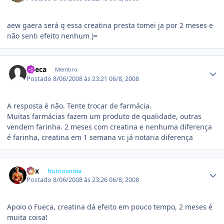
aew gaera será q essa creatina presta tomei ja por 2 meses e
não senti efeito nenhum )=
Estatísticas do autor
Fueca
Membro
Postado
8/06/2008 às 23:21
06/8, 2008
A resposta é não. Tente trocar de farmácia.
Muitas farmácias fazem um produto de qualidade, outras
vendem farinha. 2 meses com creatina e nenhuma diferença
é farinha, creatina em 1 semana vc já notaria diferença
Estatísticas do autor
Fox
Nutricionista
Postado
8/06/2008 às 23:26
06/8, 2008
Apoio o Fueca, creatina dá efeito em pouco tempo, 2 meses é
muita coisa!