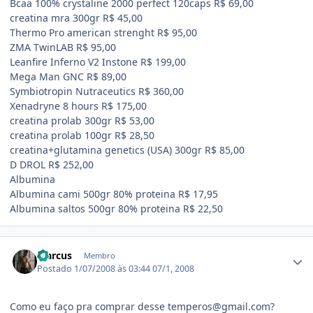
Bcaa 100% crystaline 2000 perfect 120caps R$ 69,00
creatina mra 300gr R$ 45,00
Thermo Pro american strenght R$ 95,00
ZMA TwinLAB R$ 95,00
Leanfire Inferno V2 Instone R$ 199,00
Mega Man GNC R$ 89,00
Symbiotropin Nutraceutics R$ 360,00
Xenadryne 8 hours R$ 175,00
creatina prolab 300gr R$ 53,00
creatina prolab 100gr R$ 28,50
creatina+glutamina genetics (USA) 300gr R$ 85,00
D DROL R$ 252,00
Albumina
Albumina cami 500gr 80% proteina R$ 17,95
Albumina saltos 500gr 80% proteina R$ 22,50
Estatísticas do autor
Marcus
Membro
Postado
1/07/2008 às 03:44
07/1, 2008
Como eu faço pra comprar desse temperos@gmail.com?