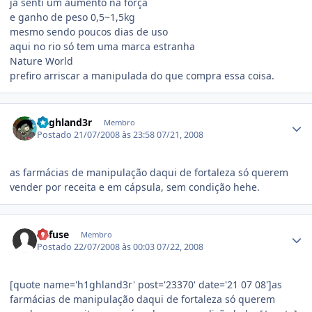
ja senti um aumento na força
e ganho de peso 0,5~1,5kg
mesmo sendo poucos dias de uso
aqui no rio só tem uma marca estranha
Nature World
prefiro arriscar a manipulada do que compra essa coisa.
Estatísticas do autor
h1ghland3r
Membro
Postado
21/07/2008 às 23:58
07/21, 2008
as farmácias de manipulação daqui de fortaleza só querem
vender por receita e em cápsula, sem condição hehe.
Estatísticas do autor
Refuse
Membro
Postado
22/07/2008 às 00:03
07/22, 2008
[quote name='h1ghland3r' post='23370' date='21 07 08']as
farmácias de manipulação daqui de fortaleza só querem