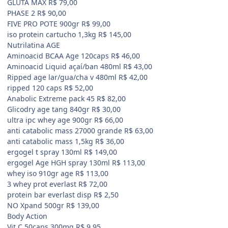
GLUTA MAX R$ 79,00
PHASE 2 R$ 90,00
FIVE PRO POTE 900gr R$ 99,00
iso protein cartucho 1,3kg R$ 145,00
Nutrilatina AGE
Aminoacid BCAA Age 120caps R$ 46,00
Aminoacid Liquid açaí/ban 480ml R$ 43,00
Ripped age lar/gua/cha v 480ml R$ 42,00
ripped 120 caps R$ 52,00
Anabolic Extreme pack 45 R$ 82,00
Glicodry age tang 840gr R$ 30,00
ultra ipc whey age 900gr R$ 66,00
anti catabolic mass 27000 grande R$ 63,00
anti catabolic mass 1,5kg R$ 36,00
ergogel t spray 130ml R$ 149,00
ergogel Age HGH spray 130ml R$ 113,00
whey iso 910gr age R$ 113,00
3 whey prot everlast R$ 72,00
protein bar everlast disp R$ 2,50
NO Xpand 500gr R$ 139,00
Body Action
Vit C 50caps 300mg R$ 9,95