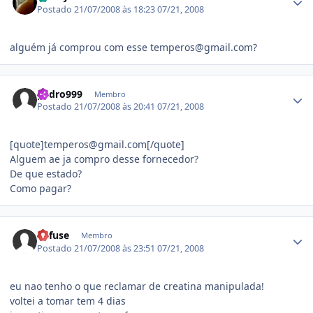
Postado
21/07/2008 às 18:23
07/21, 2008
alguém já comprou com esse temperos@gmail.com?
Estatísticas do autor
pedro999
Membro
Postado
21/07/2008 às 20:41
07/21, 2008
[quote]temperos@gmail.com[/quote]
Alguem ae ja compro desse fornecedor?
De que estado?
Como pagar?
Estatísticas do autor
Refuse
Membro
Postado
21/07/2008 às 23:51
07/21, 2008
eu nao tenho o que reclamar de creatina manipulada!
voltei a tomar tem 4 dias