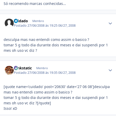
Só recomendo marcas conhecidas...
Estatísticas do autor
cuidado
Membro
Postado
27/06/2008 às 19:25
06/27, 2008
desculpa mas nao entendi como assim o basico ?
tomar 5 g todo dia durante dois meses e dai suspendi por 1
mes oh uso vc diz ?
Estatísticas do autor
funkstatic
Membro
Postado
27/06/2008 às 19:35
06/27, 2008
[quote name='cuidado' post='20630' date='27 06 08']desculpa
mas nao entendi como assim o basico ?
tomar 5 g todo dia durante dois meses e dai suspendi por 1
mes oh uso vc diz ?[/quote]
Isso! xD