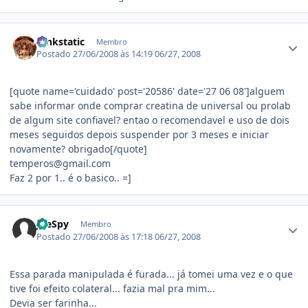
Estatísticas do autor
funkstatic
Membro
Postado
27/06/2008 às 14:19
06/27, 2008
[quote name='cuidado' post='20586' date='27 06 08']alguem
sabe informar onde comprar creatina de universal ou prolab
de algum site confiavel? entao o recomendavel e uso de dois
meses seguidos depois suspender por 3 meses e iniciar
novamente? obrigado[/quote]
temperos@gmail.com
Faz 2 por 1.. é o basico.. =]
Estatísticas do autor
JoeSpy
Membro
Postado
27/06/2008 às 17:18
06/27, 2008
Essa parada manipulada é furada... já tomei uma vez e o que
tive foi efeito colateral... fazia mal pra mim...
Devia ser farinha...