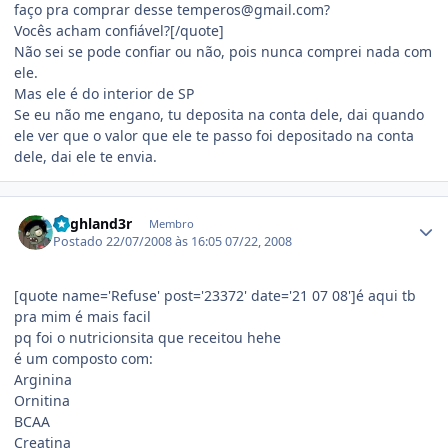
faço pra comprar desse temperos@gmail.com?
Vocês acham confiável?[/quote]
Não sei se pode confiar ou não, pois nunca comprei nada com
ele.
Mas ele é do interior de SP
Se eu não me engano, tu deposita na conta dele, dai quando
ele ver que o valor que ele te passo foi depositado na conta
dele, dai ele te envia.
Estatísticas do autor
h1ghland3r
Membro
Postado
22/07/2008 às 16:05
07/22, 2008
[quote name='Refuse' post='23372' date='21 07 08']é aqui tb
pra mim é mais facil
pq foi o nutricionsita que receitou hehe
é um composto com:
Arginina
Ornitina
BCAA
Creatina