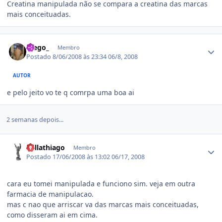
Creatina manipulada não se compara a creatina das marcas
mais conceituadas.
Estatísticas do autor
Diego_
Membro
Postado
8/06/2008 às 23:34
06/8, 2008
AUTOR
e pelo jeito vo te q comrpa uma boa ai
2 semanas depois...
Estatísticas do autor
dallathiago
Membro
Postado
17/06/2008 às 13:02
06/17, 2008
cara eu tomei manipulada e funciono sim. veja em outra
farmacia de manipulacao.
mas c nao que arriscar va das marcas mais conceituadas,
como disseram ai em cima.