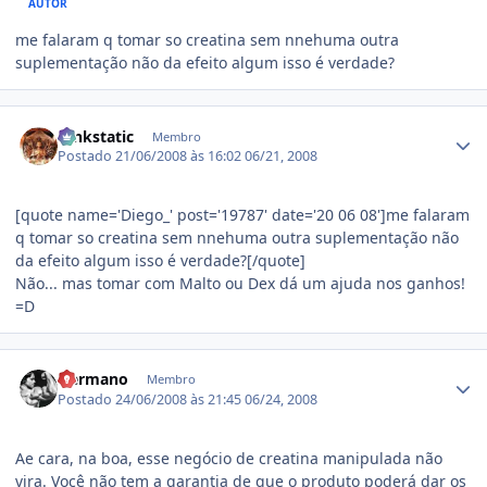
AUTOR
me falaram q tomar so creatina sem nnehuma outra
suplementação não da efeito algum isso é verdade?
Estatísticas do autor
funkstatic
Membro
Postado
21/06/2008 às 16:02
06/21, 2008
[quote name='Diego_' post='19787' date='20 06 08']me falaram
q tomar so creatina sem nnehuma outra suplementação não
da efeito algum isso é verdade?[/quote]
Não... mas tomar com Malto ou Dex dá um ajuda nos ganhos!
=D
Estatísticas do autor
Hermano
Membro
Postado
24/06/2008 às 21:45
06/24, 2008
Ae cara, na boa, esse negócio de creatina manipulada não
vira. Você não tem a garantia de que o produto poderá dar os