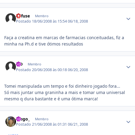
Estatísticas do autor
Refuse
Membro
Postado
18/06/2008 às 15:54
06/18, 2008
Faça a creatina em marcas de farmacias conceituadas, fiz a
minha na Ph.d e tive ótimos resultados
Estatísticas do autor
SiD
Membro
Postado
20/06/2008 às 00:18
06/20, 2008
Tomei manipulada um tempo e foi dinheiro jogado fora...
Só mais juntar uma graninha a mais e tomar uma universal
mesmo q dura bastante e é uma ótima marca!
Estatísticas do autor
Diego_
Membro
Postado
21/06/2008 às 01:31
06/21, 2008