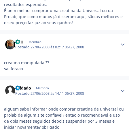
resultados esperados.
É bem melhor comprar uma creatina da Universal ou da
Prolab, que como muitos já disseram aqui, são as melhores e
o seu preço faz juz ao seus ganhos!
Estatísticas do autor
DeH
Membro
Postado
27/06/2008 às 02:17
06/27, 2008
creatina manipulada ??
sai foraaa .....
Estatísticas do autor
cuidado
Membro
Postado
27/06/2008 às 14:11
06/27, 2008
alguem sabe informar onde comprar creatina de universal ou
prolab de algum site confiavel? entao o recomendavel e uso
de dois meses seguidos depois suspender por 3 meses e
iniciar novamente? obrigado