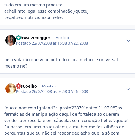
tudo em um mesmo produto
acheii mto legal essa combinação[/quote]
Legal seu nutricionista hehe.
Estatísticas do autor
Schwarzenegger
Membro
Postado
22/07/2008 às 16:38
07/22, 2008
pela votação que vi no outro tópico a melhor é universal
mesmo né?
Estatísticas do autor
LcsCoelho
Membro
Postado
26/07/2008 às 04:58
07/26, 2008
[quote name='h1ghland3r' post='23370' date='21 07 08']as
farmácias de manipulação daqui de fortaleza só querem
vender por receita e em cápsula, sem condição hehe.[/quote]
Eu passei em uma no iguatemi, a mulher me fez zilhões de
perguntas que eu não sei responder, acho que la só com