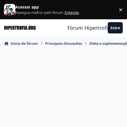
Ir para conteúdo
Acessar app
×
F
Navegue melhor pelo fórum.
Entenda
.
Fórum Hipertrofia.org
Entre
Início do fórum
Principais discussões
Dieta e suplementaç