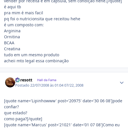
vender por receita e em cápsula, sem condição hehe.[/quote]
é aqui tb
pra mim é mais facil
pq foi o nutricionsita que receitou hehe
é um composto com:
Arginina
Ornitina
BCAA
Creatina
tudo em um mesmo produto
acheii mto legal essa combinação
Estatísticas do autor
gpresott
Hall da Fama
Postado
22/07/2008 às 01:04
07/22, 2008
[quote name='Lipinhowww' post='20975' date='30 06 08']pode
confiar?
que estado?
como paga?[/quote]
[quote name='Marcus' post='21021' date='01 07 08']Como eu