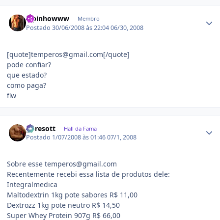
Estatísticas do autor
Lipinhowww
Membro
Postado
30/06/2008 às 22:04
06/30, 2008
[quote]temperos@gmail.com[/quote]
pode confiar?
que estado?
como paga?
flw
Estatísticas do autor
gpresott
Hall da Fama
Postado
1/07/2008 às 01:46
07/1, 2008
Sobre esse temperos@gmail.com
Recentemente recebi essa lista de produtos dele:
Integralmedica
Maltodextrin 1kg pote sabores R$ 11,00
Dextrozz 1kg pote neutro R$ 14,50
Super Whey Protein 907g R$ 66,00