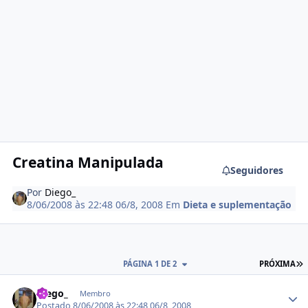
Creatina Manipulada
Seguidores
Por
Diego_
8/06/2008 às 22:48
06/8, 2008
Em
Dieta e suplementação
Ú
PÁGINA 1 DE 2
PRÓXIMA
Estatísticas do autor
Diego_
Membro
Postado
8/06/2008 às 22:48
06/8, 2008