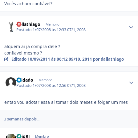
Vocês acham confiável?
Estatísticas do autor
dallathiago
Membro
Postado
1/07/2008 às 12:33
07/1, 2008
alguem ai ja compra dele ?
confiavel mesmo ?
Editado
10/09/2011 às 06:12
09/10, 2011
por dallathiago
Estatísticas do autor
cuidado
Membro
Postado
1/07/2008 às 12:56
07/1, 2008
entao vou adotar essa ai tomar dois meses e folgar um mes
3 semanas depois...
Estatísticas do autor
CaioRJ
Membro