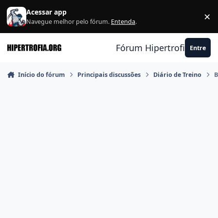
Ir para conteúdo
Acessar app
×
F
Navegue melhor pelo fórum.
Entenda
.
Fórum Hipertrofia.org
Entre
Início do fórum
Principais discussões
Diário de Treino