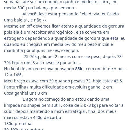
semana , ate ver um ganho, o ganho é modesto claro , em
media 500g na balança por semana .
Ai você deve estar pensando ‘’ ele devia ter ficado
uma baleia’’ , e não kk
Mesmo em off devemos ficar atento a quantidade de gordura
pois ela é um recpitor androgênico , e se converte em
estrógeno dependendo a quantidade de gordura que esta, eu
quando eu chegava em media 6% do meu peso inicial e
mantinha por alguns meses, exemplo:
75-76kg , fiquei 2 meses com esse peso; depois 78-
79k fiquei uns 3 a 4 meses e por ai foi ..
No final do ano eu estava pensando
85k
, com um bf de + ou –
12 a 14% ,
Meu braço estava com 39 quando pesava 73, hoje estav 43.5
Panturrilha ( muita dificuldade em evoluir) ganhei 2 cm
Coxa ganhei uns 3 cm
E agora no começo do ano estou dando uma
limpada no shape( bem sutil , coisa de 2 k -3 kg) para voltar a
subir depois mantendo a msm estratégia , final dos meus
macros estava 420g de carbo
180g proteína
80-100g de gordura