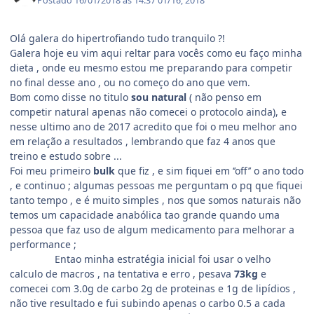
Postado
16/01/2018 às 14:37
01/16, 2018
Olá galera do hipertrofiando tudo tranquilo ?!
Galera hoje eu vim aqui reltar para vocês como eu faço minha
dieta , onde eu mesmo estou me preparando para competir
no final desse ano , ou no começo do ano que vem.
Bom como disse no titulo
sou natural
( não penso em
competir natural apenas não comecei o protocolo ainda), e
nesse ultimo ano de 2017 acredito que foi o meu melhor ano
em relação a resultados , lembrando que faz 4 anos que
treino e estudo sobre ...
Foi meu primeiro
bulk
que fiz , e sim fiquei em ‘’off’’ o ano todo
, e continuo ; algumas pessoas me perguntam o pq que fiquei
tanto tempo , e é muito simples , nos que somos naturais não
temos um capacidade anabólica tao grande quando uma
pessoa que faz uso de algum medicamento para melhorar a
performance ;
Entao minha estratégia inicial foi usar o velho
calculo de macros , na tentativa e erro , pesava
73kg
e
comecei com 3.0g de carbo 2g de proteinas e 1g de lipídios ,
não tive resultado e fui subindo apenas o carbo 0.5 a cada