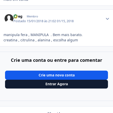
Estatísticas do autor
jureg
Membro
Postado
15/01/2018 às 21:02
01/15, 2018
manipula fera , MANIPULA . Bem mais barato.
creatina , citrulina , alanina , escolha algum
Crie uma conta ou entre para comentar
Crie uma nova conta
Entrar Agora