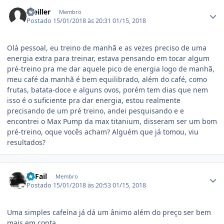
Estatísticas do autor
Weiller
Membro
Postado
15/01/2018 às 20:31
01/15, 2018
Olá pessoal, eu treino de manhã e as vezes preciso de uma
energia extra para treinar, estava pensando em tocar algum
pré-treino pra me dar aquele pico de energia logo de manhã,
meu café da manhã é bem equilibrado, além do café, como
frutas, batata-doce e alguns ovos, porém tem dias que nem
isso é o suficiente pra dar energia, estou realmente
precisando de um pré treino, andei pesquisando e e
encontrei o Max Pump da max titanium, disseram ser um bom
pré-treino, oque vocês acham? Alguém que já tomou, viu
resultados?
Estatísticas do autor
I'llFail
Membro
Postado
15/01/2018 às 20:53
01/15, 2018
Uma simples cafeína já dá um ânimo além do preço ser bem
mais em conta