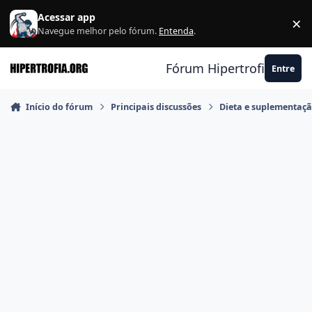
Ir para conteúdo
Acessar app
×
F
Navegue melhor pelo fórum.
Entenda
.
Fórum Hipertrofia.org
Entre
Início do fórum
Principais discussões
Dieta e suplementaç