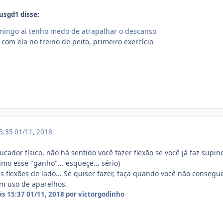
iusgd1 disse:
omingo ai tenho medo de atrapalhar o descanso
com ela no treino de peito, primeiro exercício
15:35
01/11, 2018
ador físico, não há sentido você fazer flexão se você já faz sup
imo esse "ganho"... esqueçe... sério)
 flexões de lado... Se quiser fazer, faça quando você não consegu
em uso de aparelhos.
às 15:37
01/11, 2018
por victorgodinho