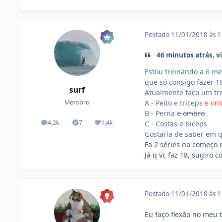
Postado
11/01/2018 às 
46 minutos atrás, vi
Estou treinando a 6 mes
que só consigo fazer 18
surf
Atualmente faço um tr
A - Peito e triceps
e om
Membro
B - Perna
e ombro
4,2k
7
1,4k
C - Costas e biceps
posts
Tópicos solucionados
Reputação
Gostaria de saber em qu
Fa 2 séries no começo e
Já q vc faz 18, sugiro
Postado
11/01/2018 às 
Eu faço flexão no meu t