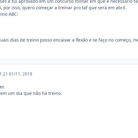
es e fui aprovado em um concurso militar em que é necessário fazer
, por isso, quero começar a treinar pro taf que será em abril.
eino ABC:
ais dias de treino posso encaixar a flexão e se faço no começo, me
11:21
01/11, 2018
er.
a em um dia que não há treino.