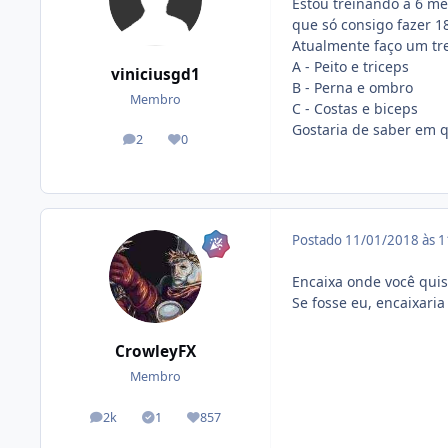
Estou treinando a 6 mes
que só consigo fazer 18
Atualmente faço um tr
A - Peito e triceps
viniciusgd1
B - Perna e ombro
Membro
C - Costas e biceps
Gostaria de saber em qu
2
0
posts
Reputação
Postado
11/01/2018 às 
Encaixa onde você quis
Se fosse eu, encaixari
CrowleyFX
Membro
2k
1
857
posts
Tópicos solucionados
Reputação