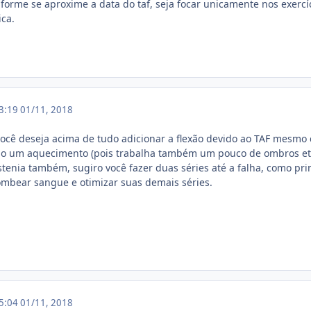
forme se aproxime a data do taf, seja focar unicamente nos exerc
ica.
13:19
01/11, 2018
 você deseja acima de tudo adicionar a flexão devido ao TAF mesmo 
omo um aquecimento (pois trabalha também um pouco de ombros etc
istenia também, sugiro você fazer duas séries até a falha, como pr
ombear sangue e otimizar suas demais séries.
15:04
01/11, 2018