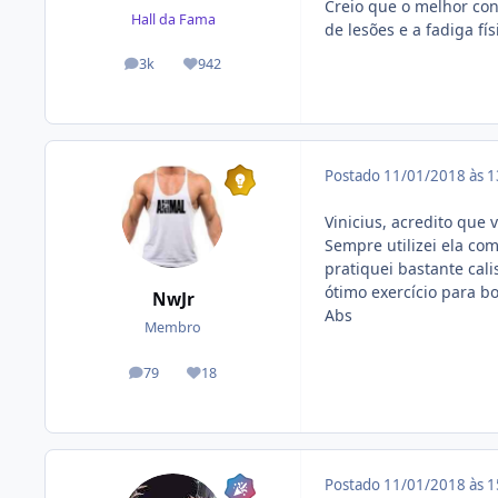
Creio que o melhor con
Hall da Fama
de lesões e a fadiga fís
3k
942
posts
Reputação
Postado
11/01/2018 às 
Vinicius, acredito que
Sempre utilizei ela c
pratiquei bastante cal
ótimo exercício para b
NwJr
Abs
Membro
79
18
posts
Reputação
Postado
11/01/2018 às 