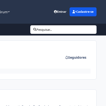
órum
Entrar
Cadastre-se
Pesquisar...
Seguidores