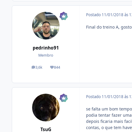
Postado
11/01/2018 às 
Final do treino A, gost
pedrinho91
Membro
3,6k
844
posts
Reputação
Postado
11/01/2018 às 
se falta um bom tempo a
podia tentar fazer uma
depois ficaria mais fac
contas, o que tem hav
TsuG