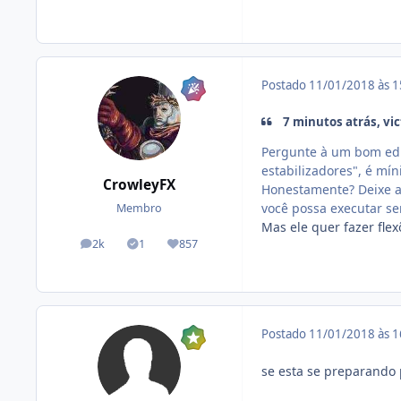
Postado
11/01/2018 às 
7 minutos atrás, vic
Pergunte à um bom educ
estabilizadores", é mín
CrowleyFX
Honestamente? Deixe as
você possa executar s
Membro
Mas ele quer fazer fle
2k
1
857
posts
Tópicos solucionados
Reputação
Postado
11/01/2018 às 
se esta se preparando p