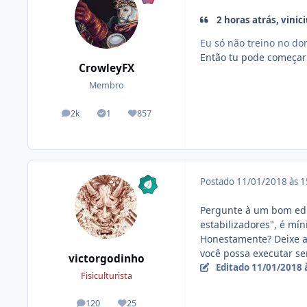
2 horas atrás, vinic
Eu só não treino no d
Então tu pode começar 
CrowleyFX
Membro
2k
1
857
posts
Tópicos solucionados
Reputação
Postado
11/01/2018 às 
Pergunte à um bom educ
estabilizadores", é mín
Honestamente? Deixe as
você possa executar s
victorgodinho
Editado
11/01/2018 
Fisiculturista
120
25
posts
Reputação