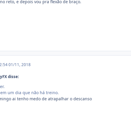
o reto, e depois vou pra flexão de braço.
12:54
01/11, 2018
yFX disse:
er.
a em um dia que não há treino.
omingo ai tenho medo de atrapalhar o descanso