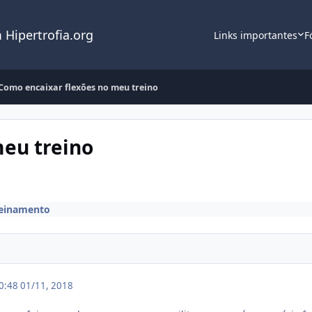
 Hipertrofia.org
Links importantes
F
Como encaixar flexões no meu treino
meu treino
einamento
10:48
01/11, 2018