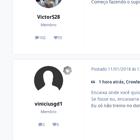
Começo fazendo o supin
VictorS28
Membro
102
55
posts
Reputação
Postado
11/01/2018 às 
1 hora atrás, Crowle
Encaixa onde você quis
Se fosse eu, encaixari
viniciusgd1
Eu só não treino no d
Membro
2
0
posts
Reputação