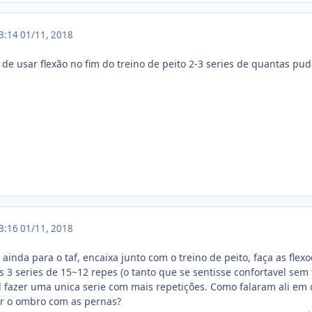
13:14
01/11, 2018
o de usar flexão no fim do treino de peito 2-3 series de quantas pud
13:16
01/11, 2018
inda para o taf, encaixa junto com o treino de peito, faça as flexoe
s 3 series de 15~12 repes (o tanto que se sentisse confortavel se
il fazer uma unica serie com mais repetições. Como falaram ali em c
er o ombro com as pernas?