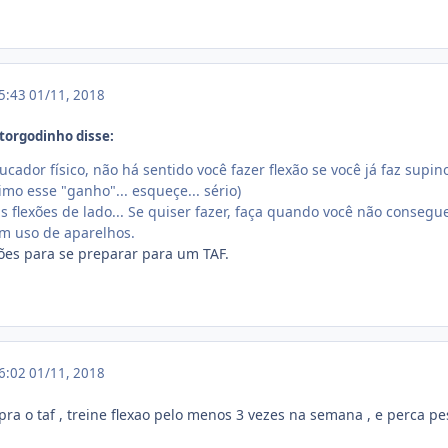
15:43
01/11, 2018
torgodinho disse:
ador físico, não há sentido você fazer flexão se você já faz sup
imo esse "ganho"... esqueçe... sério)
 flexões de lado... Se quiser fazer, faça quando você não consegu
em uso de aparelhos.
xões para se preparar para um TAF.
16:02
01/11, 2018
ra o taf , treine flexao pelo menos 3 vezes na semana , e perca pe