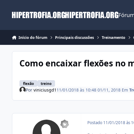
Ir para conteúdo
Fórum
Início do fórum
Principais discussões
Treinamento
Como encaixar flexões no 
flexão
treino
Por
viniciusgd1
11/01/2018 às 10:48
01/11, 2018
Em
Tr
Postado
11/01/2018 às 