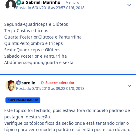
Ana Gabrieli Marinho
Membro
Postado
6/01/2018 às 23:57
01/6, 2018
Segunda-Quadríceps e Glúteos
Terça-Costas e bíceps
Quarta:Posterior,Glúteos e Panturrilha
Quinta:Peito,ombro e tríceps
Sexta:Quadríceps e Glúteos
Sábado:Posterior e Panturrilha
Abdômen:segunda,quarta e sexta
Estatísticas do autor
busarello
Supermoderador
Postado
8/01/2018 às 09:22
01/8, 2018
SUPERMODERADOR
Este tópico foi fechado, pois estava fora do modelo padrão de
postagem desta seção.
Verifique os tópicos fixos da seção onde está tentando criar o
tópico para ver o modelo padrão e só então poste sua dúvida.