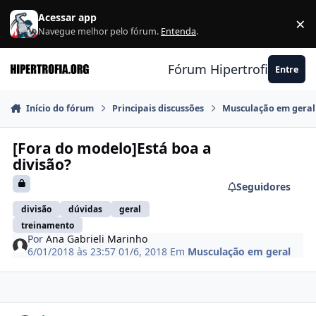
Ir para conteúdo
Acessar app
×
F
Navegue melhor pelo fórum.
Entenda
.
Fórum Hipertrofia.org
Entre
Início do fórum
Principais discussões
Musculação em geral
[Fora do modelo]Está boa a
divisão?
Seguidores
divisão
dúvidas
geral
treinamento
Por
Ana Gabrieli Marinho
6/01/2018 às 23:57
01/6, 2018
Em
Musculação em geral
Estatísticas do autor