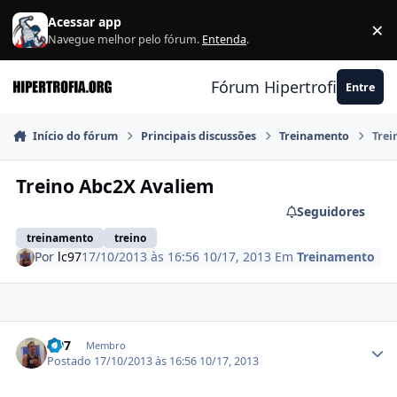
Ir para conteúdo
Acessar app
×
F
Navegue melhor pelo fórum.
Entenda
.
Fórum Hipertrofia.org
Entre
Início do fórum
Principais discussões
Treinamento
Trei
Treino Abc2X Avaliem
Seguidores
treinamento
treino
Por
lc97
17/10/2013 às 16:56
10/17, 2013
Em
Treinamento
Estatísticas do autor
lc97
Membro
Postado
17/10/2013 às 16:56
10/17, 2013