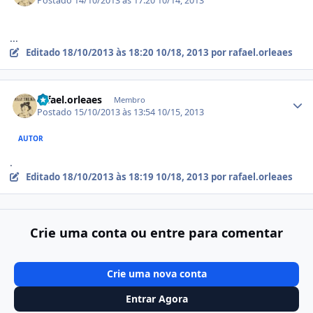
Postado
14/10/2013 às 17:20
10/14, 2013
...
Editado
18/10/2013 às 18:20
10/18, 2013
por rafael.orleaes
Estatísticas do autor
rafael.orleaes
Membro
Postado
15/10/2013 às 13:54
10/15, 2013
AUTOR
.
Editado
18/10/2013 às 18:19
10/18, 2013
por rafael.orleaes
Crie uma conta ou entre para comentar
Crie uma nova conta
Entrar Agora