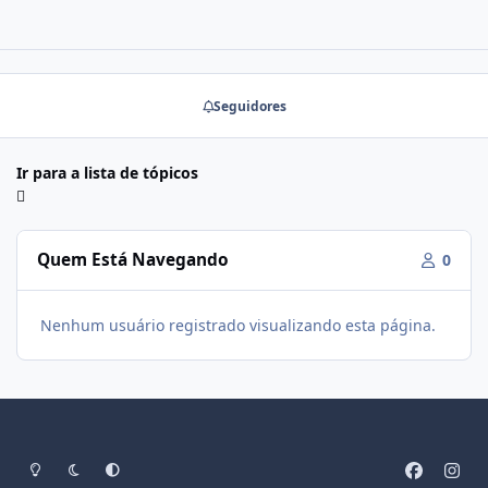
Seguidores
Ir para a lista de tópicos
Quem Está Navegando
0
Nenhum usuário registrado visualizando esta página.
Modo Claro
Modo Escuro
Preferência do Sistema
f
i