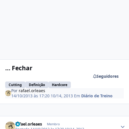
... Fechar
Seguidores
Cutting
Definição
Hardcore
Por
rafael.orleaes
14/10/2013 às 17:20
10/14, 2013
Em
Diário de Treino
Estatísticas do autor
rafael.orleaes
Membro