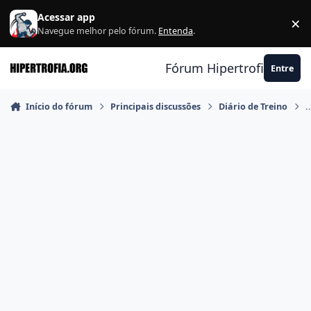
Ir para conteúdo
Acessar app
×
F
Navegue melhor pelo fórum.
Entenda
.
Fórum Hipertrofia.org
Entre
Início do fórum
Principais discussões
Diário de Treino
.