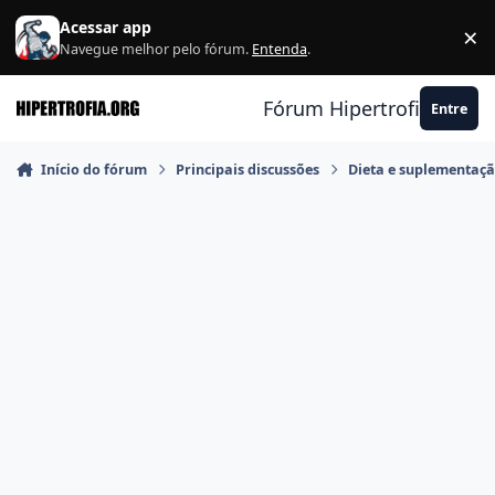
Ir para conteúdo
Acessar app
×
F
Navegue melhor pelo fórum.
Entenda
.
Fórum Hipertrofia.org
Entre
Início do fórum
Principais discussões
Dieta e suplementaç