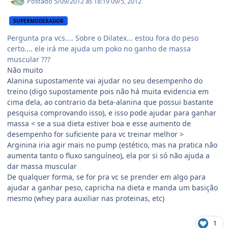
Postado
5/09/2012 às 18:19
09/5, 2012
SUPERMODERADOR
Pergunta pra vcs.... Sobre o Dilatex... estou fora do peso
certo.... ele irá me ajuda um poko no ganho de massa
muscular ???
Não muito
Alanina supostamente vai ajudar no seu desempenho do
treino (digo supostamente pois não há muita evidencia em
cima dela, ao contrario da beta-alanina que possui bastante
pesquisa comprovando isso), e isso pode ajudar para ganhar
massa < se a sua dieta estiver boa e esse aumento de
desempenho for suficiente para vc treinar melhor >
Arginina iria agir mais no pump (estético, mas na pratica não
aumenta tanto o fluxo sanguíneo), ela por si só não ajuda a
dar massa muscular
De qualquer forma, se for pra vc se prender em algo para
ajudar a ganhar peso, capricha na dieta e manda um basição
mesmo (whey para auxiliar nas proteinas, etc)
1