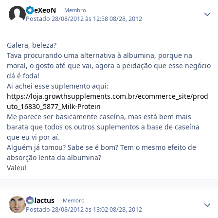
Estatísticas do autor
TheXeoN
Membro
Postado
28/08/2012 às 12:58
08/28, 2012
Galera, beleza?
Tava procurando uma alternativa à albumina, porque na
moral, o gosto até que vai, agora a peidação que esse negócio
dá é foda!
Ai achei esse suplemento aqui:
https://loja.growthsupplements.com.br/ecommerce_site/prod
uto_16830_5877_Milk-Protein
Me parece ser basicamente caseína, mas está bem mais
barata que todos os outros suplementos a base de caseína
que eu vi por aí.
Alguém já tomou? Sabe se é bom? Tem o mesmo efeito de
absorção lenta da albumina?
Valeu!
Estatísticas do autor
Galactus
Membro
Postado
28/08/2012 às 13:02
08/28, 2012