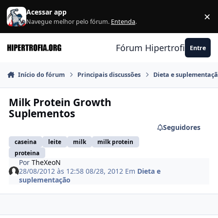
Ir para conteúdo
Acessar app
×
F
Navegue melhor pelo fórum.
Entenda
.
Fórum Hipertrofia.org
Entre
Início do fórum
Principais discussões
Dieta e suplementaç
Milk Protein Growth
Suplementos
Seguidores
caseina
leite
milk
milk protein
proteina
Por
TheXeoN
28/08/2012 às 12:58
08/28, 2012
Em
Dieta e
suplementação