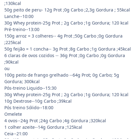
;130kcal
50g peito de peru- 12g Prot ;0g Carbo ;2,3g Gordura ; 55kcal
Lanche--10:00
30g Whey protein-25g Prot ; 2g Carbo ;1g Gordura; 120 kcal
Pré-treino--13:00
150g arroz = 3 colheres-- 4g Prot ;50g Carbo ;0g Gordura
;225kcal
50g feijão = 1 concha-- 3g Prot ;8g Carbo ;1g Gordura ;45kcal
6 claras de ovos cozidos -- 36g Prot ;0g Carbo ;0g Gordura
;90kcal
ou
100g peito de frango grelhado --64g Prot; 0g Carbo; 5g
Gordura; 300kcal
Pós-treino Liquido--15:30
30g Whey protein-25g Prot ; 2g Carbo ;1g Gordura; 120 kcal
10g Dextrose--10g Carbo ;39kcal
Pós treino Sólido--18:00
Omelete
4 ovos--24g Prot ;24g Carbo ;4g Gordura ;320kcal
1 colher azeite--14g Gordura ;125kcal
Ceia--21:00