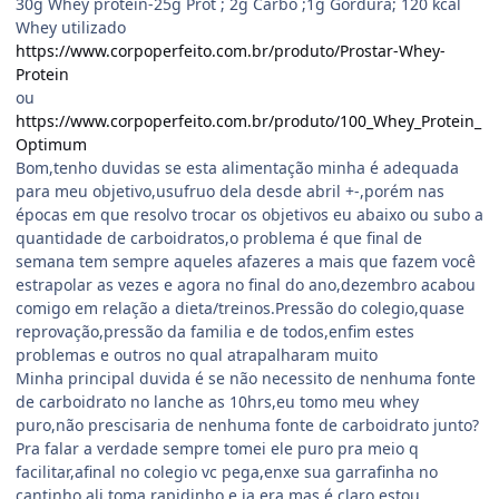
30g Whey protein-25g Prot ; 2g Carbo ;1g Gordura; 120 kcal
Whey utilizado
https://www.corpoperfeito.com.br/produto/Prostar-Whey-
Protein
ou
https://www.corpoperfeito.com.br/produto/100_Whey_Protein_
Optimum
Bom,tenho duvidas se esta alimentação minha é adequada
para meu objetivo,usufruo dela desde abril +-,porém nas
épocas em que resolvo trocar os objetivos eu abaixo ou subo a
quantidade de carboidratos,o problema é que final de
semana tem sempre aqueles afazeres a mais que fazem você
estrapolar as vezes e agora no final do ano,dezembro acabou
comigo em relação a dieta/treinos.Pressão do colegio,quase
reprovação,pressão da familia e de todos,enfim estes
problemas e outros no qual atrapalharam muito
Minha principal duvida é se não necessito de nenhuma fonte
de carboidrato no lanche as 10hrs,eu tomo meu whey
puro,não prescisaria de nenhuma fonte de carboidrato junto?
Pra falar a verdade sempre tomei ele puro pra meio q
facilitar,afinal no colegio vc pega,enxe sua garrafinha no
cantinho ali toma rapidinho e ja era,mas é claro,estou