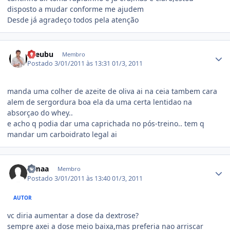
disposto a mudar conforme me ajudem
Desde já agradeço todos pela atenção
Estatísticas do autor
axeubu
Membro
Postado
3/01/2011 às 13:31
01/3, 2011
manda uma colher de azeite de oliva ai na ceia tambem cara
alem de sergordura boa ela da uma certa lentidao na
absorçao do whey..
e acho q podia dar uma caprichada no pós-treino.. tem q
mandar um carboidrato legal ai
Estatísticas do autor
Limaa
Membro
Postado
3/01/2011 às 13:40
01/3, 2011
AUTOR
vc diria aumentar a dose da dextrose?
sempre axei a dose meio baixa,mas preferia nao arriscar