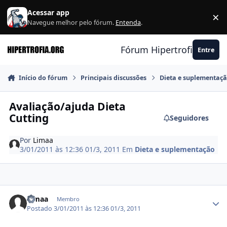
Ir para conteúdo
Acessar app
×
F
Navegue melhor pelo fórum.
Entenda
.
Fórum Hipertrofia.org
Entre
Início do fórum
Principais discussões
Dieta e suplementaç
Avaliação/ajuda Dieta
Cutting
Seguidores
Por
Limaa
3/01/2011 às 12:36
01/3, 2011
Em
Dieta e suplementação
Estatísticas do autor
Limaa
Membro
Postado
3/01/2011 às 12:36
01/3, 2011