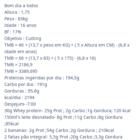
Bom dia a todos
Altura : 1,75
Peso : 83kg
Idade : 16 anos
Bf : 17%
Objetivo : Cutting
TMB = 66 + (13,7 x peso em KG) + ( 5 x Altura em CM) - (6,8 x
idade em anos)
TMB = 66 + (13,7 x 83) + ( 5 x 175) - (6,8 x 16)
TMB = 2186,9
TMB = 3389,695
Proteinas ingeridas por dia : 194,5g
Carbo por dia : 191g
Gorduras : 95,6g
kcal/dia : 2194
Desjejum--7:00
30g Whey protein- 25g Prot ; 2g Carbo ;1g Gordura; 120 kcal
150ml's leite desnatado- 8g Prot ;11g Carbo ;8g Gordura
;85kcal
2 bananas- 2g Prot ;54g Carbo ;2g Gordura ; 210kcal
2 fatias pão integral- 5,5g Prot ;20g Carbo ;3,3g Gordura