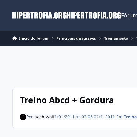
Ir para conteúdo
Fórum
Início do fórum
Principais discussões
Treinamento
Treino Abcd + Gordura
Por
nachtwolf
1/01/2011 às 03:06
01/1, 2011
Em
Trein