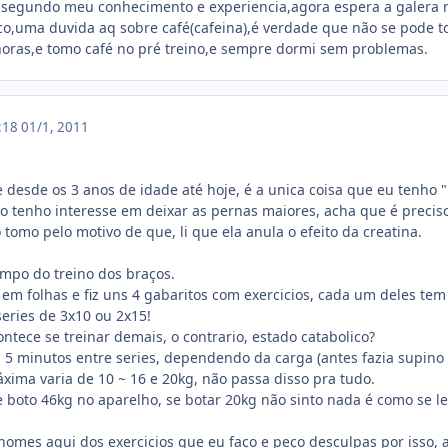
,segundo meu conhecimento e experiencia,agora espera a galera ma
co,uma duvida aq sobre café(cafeina),é verdade que não se pode t
 horas,e tomo café no pré treino,e sempre dormi sem problemas.
4:18
01/1, 2011
desde os 3 anos de idade até hoje, é a unica coisa que eu tenho "h
 tenho interesse em deixar as pernas maiores, acha que é precis
 tomo pelo motivo de que, li que ela anula o efeito da creatina.
mpo do treino dos braços.
 em folhas e fiz uns 4 gabaritos com exercicios, cada um deles tem
series de 3x10 ou 2x15!
ntece se treinar demais, o contrario, estado catabolico?
5 minutos entre series, dependendo da carga (antes fazia supino
xima varia de 10 ~ 16 e 20kg, não passa disso pra tudo.
 boto 46kg no aparelho, se botar 20kg não sinto nada é como se l
nomes aqui dos exercicios que eu faço e peço desculpas por isso,