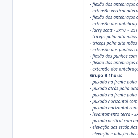
- flexão dos antebraços
- extensão vertical alte
- flexão dos antebraço
- extensão dos antebraç
- larry scott - 3x10 ~ 2
- triceps polia alta mão
- triceps polia alta mã
- extensão dos punhos c
- flexão dos punhos com
- flexão dos antebraços
- extensão dos antebraç
Grupo B 1hora:
- puxada na frente polia
- puxada atrás polia alt
- puxada na frente poli
- puxada horizontal com
- puxada horizontal co
- levantamento terra - 
- puxada vertical com b
- elevação das escápula
- elevação e adução das