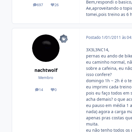
Bem,respondi o basico
697
26
posts
Reputação
Ae,aproveitando o topi
tomei,pois treino as 6
Postado
1/01/2011 às 0
3X3L3NC14,
pernas eu ando de bike 
eu caminho normal, não
sobre a cafeina, eu não
nachtwolf
isso confere?
Membro
domingo 1h ~ 2h é o te
eu imprimi cada treino
14
0
posts
Reputação
pois eu faço todos em 
acha demais? o que aco
eu pauso em média 1 a 
nada) agora a carga má
apenas pras costas que
muita.
eu não tenho todos os 