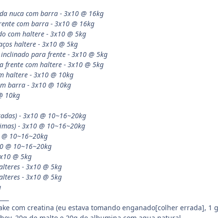
 da nuca com barra - 3x10 @ 16kg
frente com barra - 3x10 @ 16kg
do com haltere - 3x10 @ 5kg
raços haltere - 3x10 @ 5kg
o inclinado para frente - 3x10 @ 5kg
a frente com haltere - 3x10 @ 5kg
um haltere - 3x10 @ 10kg
com barra - 3x10 @ 10kg
 @ 10kg
stadas) - 3x10 @ 10~16~20kg
ximas) - 3x10 @ 10~16~20kg
10 @ 10~16~20kg
x10 @ 10~16~20kg
3x10 @ 5kg
lteres - 3x10 @ 5kg
alteres - 3x10 @ 5kg
g
___
hake com creatina (eu estava tomando enganado[colher errada], 1 gr
hey, 20g de malto e 20g de albumina com agua natural.