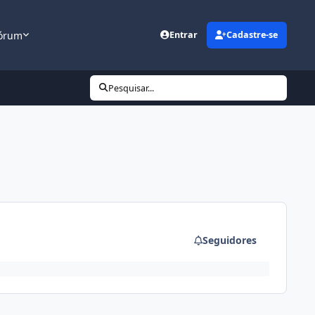
órum
Entrar
Cadastre-se
Pesquisar...
Seguidores