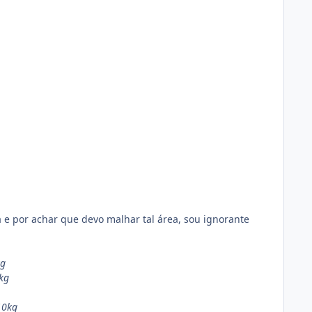
ça e por achar que devo malhar tal área, sou ignorante
kg
0kg
10kg