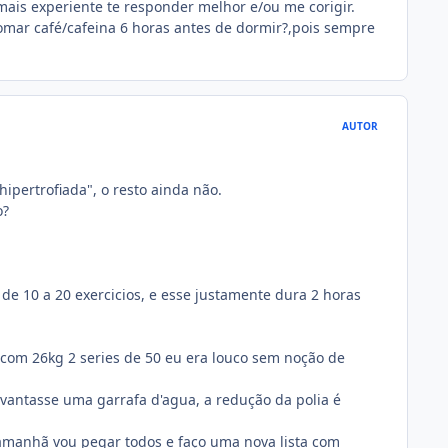
is experiente te responder melhor e/ou me corigir.
omar café/cafeina 6 horas antes de dormir?,pois sempre
AUTOR
ipertrofiada", o resto ainda não.
o?
 de 10 a 20 exercicios, e esse justamente dura 2 horas
 com 26kg 2 series de 50 eu era louco sem noção de
evantasse uma garrafa d'agua, a redução da polia é
 amanhã vou pegar todos e faço uma nova lista com