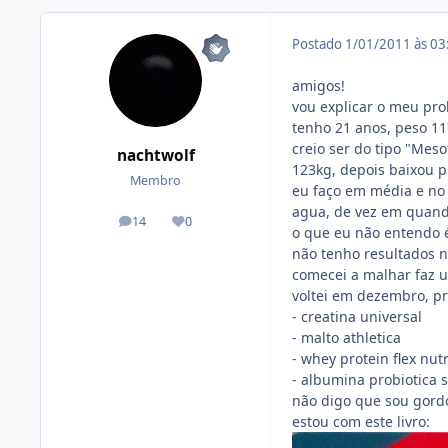
Postado
1/01/2011 às 0
amigos!
vou explicar o meu pr
tenho 21 anos, peso 117
creio ser do tipo "Me
nachtwolf
123kg, depois baixou 
Membro
eu faço em média e no
agua, de vez em quand
14
0
posts
Reputação
o que eu não entendo 
não tenho resultados n
comecei a malhar faz u
voltei em dezembro, p
- creatina universal
- malto athletica
- whey protein flex nutr
- albumina probiotica
não digo que sou gordo
estou com este livro: