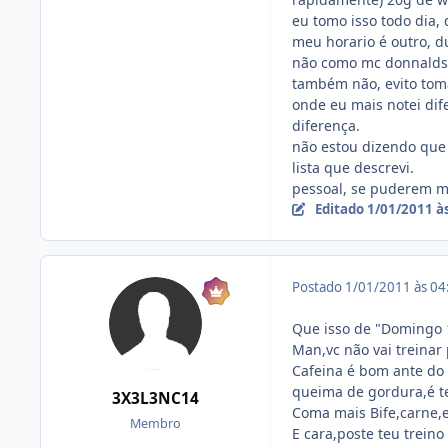
eu tomo isso todo dia,
meu horario é outro, d
não como mc donnalds, o
também não, evito toma
onde eu mais notei dif
diferença.
não estou dizendo que 
lista que descrevi.
pessoal, se puderem m
Editado
1/01/2011 à
Postado
1/01/2011 às 0
Que isso de "Domingo 1
Man,vc não vai treinar
Cafeina é bom ante do 
queima de gordura,é t
3X3L3NC14
Coma mais Bife,carne,e
Membro
E cara,poste teu treino