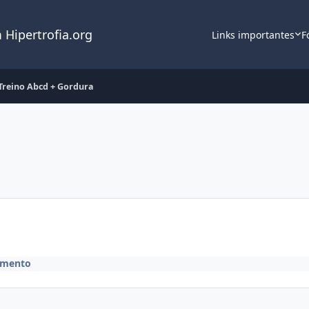
 Hipertrofia.org
Links importantes
F
Treino Abcd + Gordura
amento