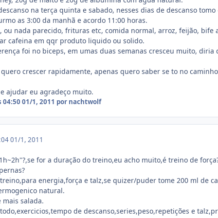
 descanso na terça quinta e sabado, nesses dias de descanso tomo 
urmo as 3:00 da manhã e acordo 11:00 horas.
u nada parecido, frituras etc, comida normal, arroz, feijão, bife 
r cafeina em qqr produto liquido ou solido.
erença foi no biceps, em umas duas semanas cresceu muito, diria 
quero crescer rapidamente, apenas quero saber se to no caminho 
e ajudar eu agradeço muito.
s 04:50
01/1, 2011
por nachtwolf
4:04
01/1, 2011
h~2h"?,se for a duração do treino,eu acho muito,é treino de força?
 pernas?
treino,para energia,força e talz,se quizer/puder tome 200 ml de ca
ermogenico natural.
 mais salada.
 todo,exercicios,tempo de descanso,series,peso,repetições e talz,p