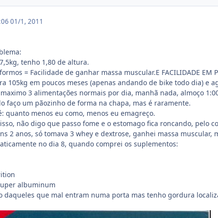
3:06
01/1, 2011
oblema:
,5kg, tenho 1,80 de altura.
soformos = Facilidade de ganhar massa muscular.E FACILIDADE EM
pra 105kg em poucos meses (apenas andando de bike todo dia) e a
 maximo 3 alimentações normais por dia, manhã nada, almoço 1:00
o faço um pãozinho de forma na chapa, mas é raramente.
é: quanto menos eu como, menos eu emagreço.
isso, não digo que passo fome e o estomago fica roncando, pelo co
ns 2 anos, só tomava 3 whey e dextrose, ganhei massa muscular, m
raticamente no dia 8, quando comprei os suplementos:
ition
 super albuminum
 daqueles que mal entram numa porta mas tenho gordura localizada