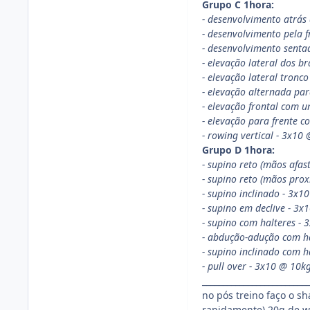
Grupo C 1hora:
- desenvolvimento atrás
- desenvolvimento pela 
- desenvolvimento senta
- elevação lateral dos b
- elevação lateral tronc
- elevação alternada par
- elevação frontal com 
- elevação para frente 
- rowing vertical - 3x10
Grupo D 1hora:
- supino reto (mãos afa
- supino reto (mãos pro
- supino inclinado - 3x
- supino em declive - 3
- supino com halteres - 
- abdução-adução com ha
- supino inclinado com h
- pull over - 3x10 @ 10k
__________________________
no pós treino faço o s
rapidamente) 20g de w