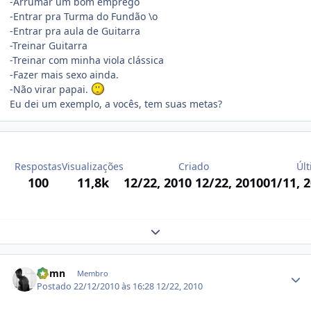
-Arrumar um bom emprego
-Entrar pra Turma do Fundão \o
-Entrar pra aula de Guitarra
-Treinar Guitarra
-Treinar com minha viola clássica
-Fazer mais sexo ainda.
-Não virar papai.
Eu dei um exemplo, a vocês, tem suas metas?
Respostas
Visualizações
Criado
Últ
100
11,8k
12/22, 2010
12/22, 2010
01/11, 
Expand topic overview
Estatísticas do autor
dpmn
Membro
Postado
22/12/2010 às 16:28
12/22, 2010