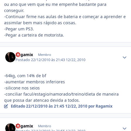
ou ano que vem que eu me empenhe bastante para
conseguir.
-Continuar firme nas aulas de bateria e começar a aprender e
assimilar bem mais rápido as coisas.
-Pegar um PS3.
-Pegar a carteira de motorista.
Estatísticas do autor
Ragamix
Membro
Postado
22/12/2010 às 21:43
12/22, 2010
-64kg, com 14% de bf
-aumentar membros inferiores
-silicone nos seios
-conciliar facul/estagio/namorado/treino/dieta de maneira
que possa dar atencao devida a todos.
Editado
22/12/2010 às 21:45
12/22, 2010
por Ragamix
Estatísticas do autor
Ragamix
Membro