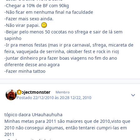
-Chegar a 10% de BF com 90kg
-Não ficar em nenhuma final na faculdade
-Fazer mais sexo ainda.
-Não virar papai.
-Beijar pelo menos 50 cocotas no sfrega e sair de lá sem
sapinho
-Ir pra menos festas (mas ir pra carnaval, sfrega, micareta de
feira, vaquejada de serrinha, oktober fest e rock in rio)
-Juntar dinheiro pra fazer boas viagens no fim do ano
diferente desse ano agora
-Fazer minha tattoo
Estatísticas do autor
projectmonster
Membro
Postado
22/12/2010 às 20:28
12/22, 2010
tópico daora UHauhauhuha
Minhas metas para 2011 são maiores que de 2010,visto que
2010 não consegui algumas, então tentarei cumpri-las em
2011