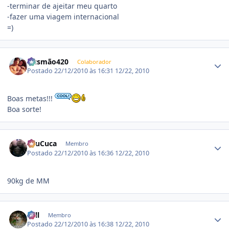
-terminar de ajeitar meu quarto
-fazer uma viagem internacional
=)
Estatísticas do autor
Gusmão420
Colaborador
Postado
22/12/2010 às 16:31
12/22, 2010
Boas metas!!!
Boa sorte!
Estatísticas do autor
SeuCuca
Membro
Postado
22/12/2010 às 16:36
12/22, 2010
90kg de MM
Estatísticas do autor
Zell
Membro
Postado
22/12/2010 às 16:38
12/22, 2010