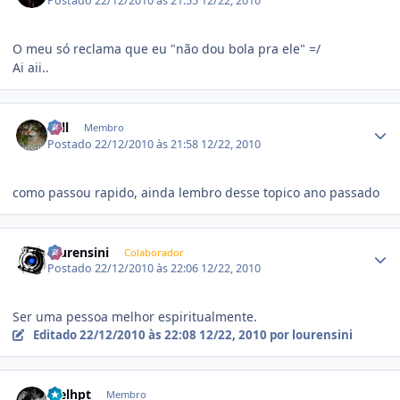
Postado
22/12/2010 às 21:55
12/22, 2010
O meu só reclama que eu "não dou bola pra ele" =/
Ai aii..
Estatísticas do autor
Zell
Membro
Postado
22/12/2010 às 21:58
12/22, 2010
como passou rapido, ainda lembro desse topico ano passado
Estatísticas do autor
lourensini
Colaborador
Postado
22/12/2010 às 22:06
12/22, 2010
Ser uma pessoa melhor espiritualmente.
Editado
22/12/2010 às 22:08
12/22, 2010
por lourensini
Estatísticas do autor
faelhpt
Membro