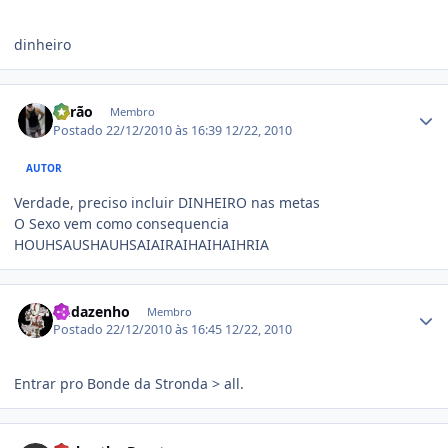
dinheiro
Estatísticas do autor
Barão
Membro
Postado
22/12/2010 às 16:39
12/22, 2010
AUTOR
Verdade, preciso incluir DINHEIRO nas metas
O Sexo vem como consequencia
HOUHSAUSHAUHSAIAIRAIHAIHAIHRIA
Estatísticas do autor
Budazenho
Membro
Postado
22/12/2010 às 16:45
12/22, 2010
Entrar pro Bonde da Stronda > all.
Estatísticas do autor