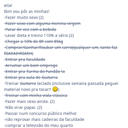
eita!
tbm vou pôr as minhas!
-Fazer muito sexo (2)
-Fazer sexo com alguma menina virgem
-Parar de vez com a bebida
-Levar dieta e treino 110% a sério (2)
-Chegar a 10% de BF com 85kg
-Comprar/Ganhar/Roubar um carro(qualquer um, tanto faz
RIARAIHRIARH)
-Entrar pra faculdade
-Arrumar um bom emprego
-Entrar pra Turma do Fundão \o
-Entrar pra aula de Guitarra
-Treinar
Guitarra
teclado (inclusive semana passada peguei
material novo pra tocar!!
)
-Treinar com minha viola clássica
-Fazer mais sexo ainda. (2)
-Não virar papai. (2)
-Passar num concurso público melhor
-não reprovar mais cadeiras da faculdade
-comprar a televisão do meu quarto