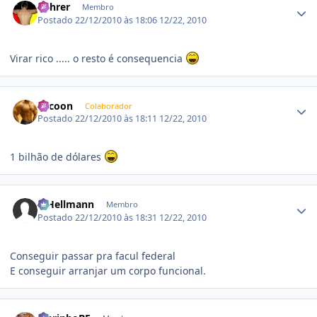
Führer
Membro
Postado
22/12/2010 às 18:06
12/22, 2010
Virar rico ..... o resto é consequencia
Estatísticas do autor
Tycoon
Colaborador
Postado
22/12/2010 às 18:11
12/22, 2010
1 bilhão de dólares
Estatísticas do autor
R.Hellmann
Membro
Postado
22/12/2010 às 18:31
12/22, 2010
Conseguir passar pra facul federal
E conseguir arranjar um corpo funcional.
Estatísticas do autor