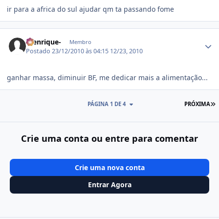
ir para a africa do sul ajudar qm ta passando fome
Estatísticas do autor
-henrique-
Membro
Postado
23/12/2010 às 04:15
12/23, 2010
ganhar massa, diminuir BF, me dedicar mais a alimentação...
Ú
PÁGINA 1 DE 4
PRÓXIMA
Crie uma conta ou entre para comentar
Crie uma nova conta
Entrar Agora