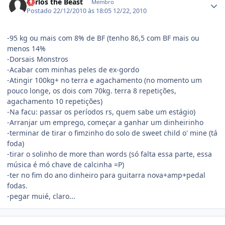
Carlos the Beast
Membro
Postado
22/12/2010 às 18:05
12/22, 2010
-95 kg ou mais com 8% de BF (tenho 86,5 com BF mais ou
menos 14%
-Dorsais Monstros
-Acabar com minhas peles de ex-gordo
-Atingir 100kg+ no terra e agachamento (no momento um
pouco longe, os dois com 70kg. terra 8 repetições,
agachamento 10 repetições)
-Na facu: passar os períodos rs, quem sabe um estágio)
-Arranjar um emprego, começar a ganhar um dinheirinho
-terminar de tirar o fimzinho do solo de sweet child o' mine (tá
foda)
-tirar o solinho de more than words (só falta essa parte, essa
música é mó chave de calcinha =P)
-ter no fim do ano dinheiro para guitarra nova+amp+pedal
fodas.
-pegar muié, claro...
Estatísticas do autor