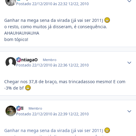
Postado
22/12/2010 às 22:32
12/22, 2010
Ganhar na mega sena da virada (já vai ser 2011)
o resto, como muitos já disseram, é consequência.
AHAUHAUHAUHA
bom tópico!
Estatísticas do autor
SantiagaO
Membro
Postado
22/12/2010 às 22:36
12/22, 2010
Chegar nos 37,8 de braço, mas trincadassoo mesmo! E com
-3% de bf
Estatísticas do autor
Zell
Membro
Postado
22/12/2010 às 22:39
12/22, 2010
Ganhar na mega sena da virada (já vai ser 2011)