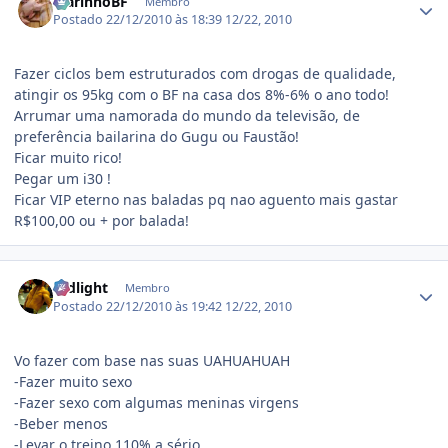
MarinhoBF
Membro
Postado
22/12/2010 às 18:39
12/22, 2010
Fazer ciclos bem estruturados com drogas de qualidade,
atingir os 95kg com o BF na casa dos 8%-6% o ano todo!
Arrumar uma namorada do mundo da televisão, de
preferência bailarina do Gugu ou Faustão!
Ficar muito rico!
Pegar um i30 !
Ficar VIP eterno nas baladas pq nao aguento mais gastar
R$100,00 ou + por balada!
Estatísticas do autor
redlight
Membro
Postado
22/12/2010 às 19:42
12/22, 2010
Vo fazer com base nas suas UAHUAHUAH
-Fazer muito sexo
-Fazer sexo com algumas meninas virgens
-Beber menos
-Levar o treino 110% a sério