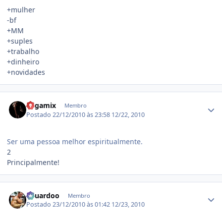
+mulher
-bf
+MM
+suples
+trabalho
+dinheiro
+novidades
Estatísticas do autor
Ragamix
Membro
Postado
22/12/2010 às 23:58
12/22, 2010
Ser uma pessoa melhor espiritualmente.
2
Principalmente!
Estatísticas do autor
Eduardoo
Membro
Postado
23/12/2010 às 01:42
12/23, 2010