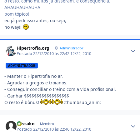
o resto, como muitos já disseram, é consequência.
AHAUHAUHAUHA
bom tópico!
eu já pedi isso antes, ou seja,
no way!!
Estatísticas do autor
Hipertrofia.org
Administrador
Postado
22/12/2010 às 22:42
12/22, 2010
ADMINISTRADOR
- Manter o Hipertrofia no ar.
- Agradar a gregos e troianos.
- Conseguir conciliar o treino com a vida profissional.
- Ganhar $$$$$$$$$$$$$$$$$$
O resto é bônus!
:thumbsup_anim:
Estatísticas do autor
kossako
Membro
Postado
22/12/2010 às 22:46
12/22, 2010