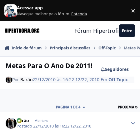
Ir para conteúdo
Acessar app
×
F
Navegue melhor pelo fórum.
Entenda
.
Fórum Hipertrofia.org
Entre
Início do fórum
Principais discussões
Off-Topic
Metas P
Metas Para O Ano De 2011!
Seguidores
Por
Barão
22/12/2010 às 16:22
12/22, 2010
Em
Off-Topic
Ú
PÁGINA 1 DE 4
PRÓXIMA
Estatísticas do autor
Barão
Membro
Postado
22/12/2010 às 16:22
12/22, 2010