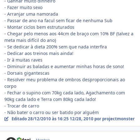
- Ganhar muito dinheiro
- Fazer muito sexo
- Arranjar uma namorada
- Passar de ano na facul sem ficar de nenhuma Sub
- Montar ciclos bem estruturados
- Chegar pelo menos aos 44cm de braço com 10% BF (talvez a
meta mais difícil do ano)
- Se dedicar à dieta 200% sem que nada interfira
- Dedicar aos treinos mais ainda!
- Ir à muitas raves
- Diminuir as baladas e aumentar minhas horas de sono!
- Dorsais gigantescas
- Resolver meu problema de ombros desproporcionais ao
corpo
- Fechar o supino com 70kg cada lado, Agachamento com
90kg cada lado e Terra com 80kg cada lado!
- Trocar de carro
- Não bater o carro ou ser batido por alguém
Editado
28/12/2010 às 16:25
12/28, 2010
por projectmonster
Estatísticas do autor
rodoxi
Membro