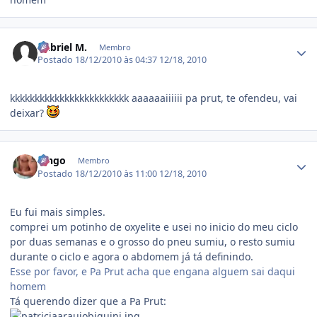
Estatísticas do autor
Gabriel M.
Membro
Postado
18/12/2010 às 04:37
12/18, 2010
kkkkkkkkkkkkkkkkkkkkkkkk aaaaaaiiiiii pa prut, te ofendeu, vai
deixar?
Estatísticas do autor
Pingo
Membro
Postado
18/12/2010 às 11:00
12/18, 2010
Eu fui mais simples.
comprei um potinho de oxyelite e usei no inicio do meu ciclo
por duas semanas e o grosso do pneu sumiu, o resto sumiu
durante o ciclo e agora o abdomem já tá definindo.
Esse por favor, e Pa Prut acha que engana alguem sai daqui
homem
Tá querendo dizer que a Pa Prut: