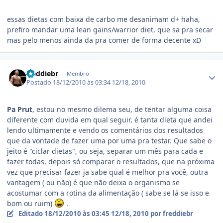
essas dietas com baixa de carbo me desanimam d+ haha,
prefiro mandar uma lean gains/warrior diet, que sa pra secar
mas pelo menos ainda da pra comer de forma decente xD
Estatísticas do autor
freddiebr
Membro
Postado
18/12/2010 às 03:34
12/18, 2010
Pa Prut
, estou no mesmo dilema seu, de tentar alguma coisa
diferente com duvida em qual seguir, é tanta dieta que andei
lendo ultimamente e vendo os comentários dos resultados
que da vontade de fazer uma por uma pra testar. Que sabe o
jeito é "ciclar dietas", ou seja, separar um mês para cada e
fazer todas, depois só comparar o resultados, que na próxima
vez que precisar fazer ja sabe qual é melhor pra você, outra
vantagem ( ou não) é que não deixa o organismo se
acostumar com a rotina da alimentação ( sabe se lá se isso e
bom ou ruim)
.
Editado
18/12/2010 às 03:45
12/18, 2010
por freddiebr