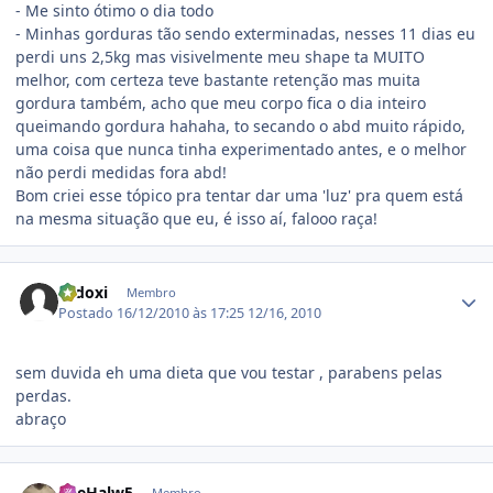
- Me sinto ótimo o dia todo
- Minhas gorduras tão sendo exterminadas, nesses 11 dias eu
perdi uns 2,5kg mas visivelmente meu shape ta MUITO
melhor, com certeza teve bastante retenção mas muita
gordura também, acho que meu corpo fica o dia inteiro
queimando gordura hahaha, to secando o abd muito rápido,
uma coisa que nunca tinha experimentado antes, e o melhor
não perdi medidas fora abd!
Bom criei esse tópico pra tentar dar uma 'luz' pra quem está
na mesma situação que eu, é isso aí, falooo raça!
Estatísticas do autor
rodoxi
Membro
Postado
16/12/2010 às 17:25
12/16, 2010
sem duvida eh uma dieta que vou testar , parabens pelas
perdas.
abraço
Estatísticas do autor
TheHalw5
Membro