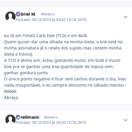
Estatísticas do autor
Gabriel M.
Membro
Postado
18/12/2010 às 03:42
12/18, 2010
eu tô em Timed Carb Diet (TCD) e em Bulk.
Quem quiser dar uma olhada na minha dieta, o link está na
minha assinatura (é o relato dos suples mas contem minha
dieta e treino).
A TCD é ótima sim, estou gostando muito. Em bulk é muito
boa pra se ganhar uma boa quantidade de massa sem
ganhar gordura junto.
O único ponto negativo é ficar sem carbos durante o dia, mas
nada insuportável, e eu sempre desconto no sábado mesmo !
kkkkkk
Abraço.
Estatísticas do autor
R.Hellmann
Membro
Postado
18/12/2010 às 03:50
12/18, 2010