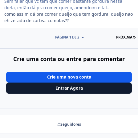
Sem falar que vc tem que comer bastante gordura nessa
dieta, então dá pra comer queijo, amendoim e tal...
como assim dá pra comer queijo que tem gordura, queijo nao
eh zerado de carbs.. comofas??
Ú
PÁGINA 1 DE 2
PRÓXIMA
Crie uma conta ou entre para comentar
Crie uma nova conta
Entrar Agora
Seguidores