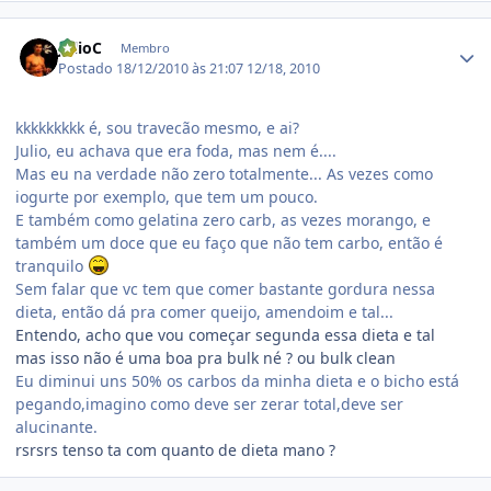
Estatísticas do autor
JulioC
Membro
Postado
18/12/2010 às 21:07
12/18, 2010
kkkkkkkkk é, sou travecão mesmo, e ai?
Julio, eu achava que era foda, mas nem é....
Mas eu na verdade não zero totalmente... As vezes como
iogurte por exemplo, que tem um pouco.
E também como gelatina zero carb, as vezes morango, e
também um doce que eu faço que não tem carbo, então é
tranquilo
Sem falar que vc tem que comer bastante gordura nessa
dieta, então dá pra comer queijo, amendoim e tal...
Entendo, acho que vou começar segunda essa dieta e tal
mas isso não é uma boa pra bulk né ? ou bulk clean
Eu diminui uns 50% os carbos da minha dieta e o bicho está
pegando,imagino como deve ser zerar total,deve ser
alucinante.
rsrsrs tenso ta com quanto de dieta mano ?