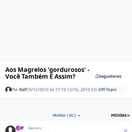
Aos Magrelos 'gordurosos' -
Você Também É Assim?
Seguidores
Por
Ralf
16/12/2010 às 17:16
12/16, 2010
Em
Off-Topic
Ú
PÁGINA 1 DE 2
PRÓXIMA
Estatísticas do autor
Ralf
Membro