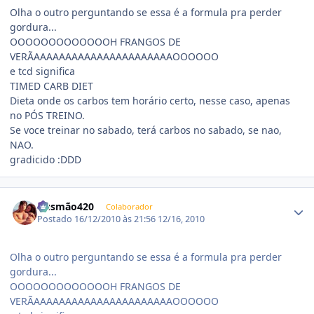
Olha o outro perguntando se essa é a formula pra perder
gordura...
OOOOOOOOOOOOOH FRANGOS DE
VERÃAAAAAAAAAAAAAAAAAAAAAAOOOOOO
e tcd significa
TIMED CARB DIET
Dieta onde os carbos tem horário certo, nesse caso, apenas
no PÓS TREINO.
Se voce treinar no sabado, terá carbos no sabado, se nao,
NAO.
gradicido :DDD
Estatísticas do autor
Gusmão420
Colaborador
Postado
16/12/2010 às 21:56
12/16, 2010
Olha o outro perguntando se essa é a formula pra perder
gordura...
OOOOOOOOOOOOOH FRANGOS DE
VERÃAAAAAAAAAAAAAAAAAAAAAAOOOOOO