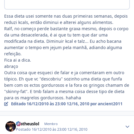
Essa dieta usei somente nas duas primeiras semanas, depois
reduzi kcals, então diminui e alterei alguns alimentos.
Ralf, no começo perde bastante graxa mesmo, depois o corpo
da uma desacelerada, é ai que tu tem que dar uma
modificada na dieta. Diminuir kcal e talz... Eu acho bacana
aumentar o tempo em jejum pela manhã, adiando alguma
refeição.
Fica ai a dica.
abraço
Outra coisa que esqueci de falar e ja comentaram em outro
tópico. Eh que vc "descobriu" sozinho uma dieta que funfa
bem com os ectos gordurosos e la fora os gringos chamam de
"skinny-fat". E tmb falam a mesma coisa desse tipo de dieta
para os magrelos gordurosos. hahaha
Editado
16/12/2010 às 23:00
12/16, 2010
por ancient2011
Estatísticas do autor
matheuslol
Membro
Postado
16/12/2010 às 23:00
12/16, 2010