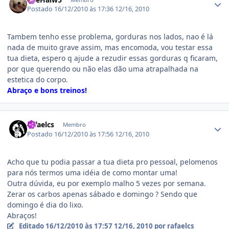
Postado
16/12/2010 às 17:36
12/16, 2010
Tambem tenho esse problema, gorduras nos lados, nao é lá
nada de muito grave assim, mas encomoda, vou testar essa
tua dieta, espero q ajude a rezudir essas gorduras q ficaram,
por que querendo ou não elas dão uma atrapalhada na
estetica do corpo.
Abraço e bons treinos
!
Estatísticas do autor
rafaelcs
Membro
Postado
16/12/2010 às 17:56
12/16, 2010
Acho que tu podia passar a tua dieta pro pessoal, pelomenos
para nós termos uma idéia de como montar uma!
Outra dúvida, eu por exemplo malho 5 vezes por semana.
Zerar os carbos apenas sábado e domingo ? Sendo que
domingo é dia do lixo.
Abraços!
Editado
16/12/2010 às 17:57
12/16, 2010
por rafaelcs