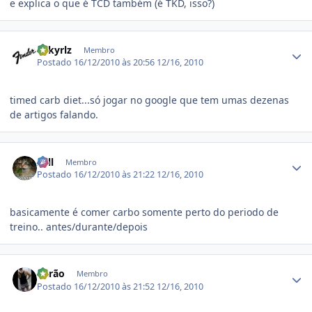
e explica o que é TCD também (é TKD, isso?)
Estatísticas do autor
dskyrlz
Membro
Postado
16/12/2010 às 20:56
12/16, 2010
timed carb diet...só jogar no google que tem umas dezenas
de artigos falando.
Estatísticas do autor
Zell
Membro
Postado
16/12/2010 às 21:22
12/16, 2010
basicamente é comer carbo somente perto do periodo de
treino.. antes/durante/depois
Estatísticas do autor
Barão
Membro
Postado
16/12/2010 às 21:52
12/16, 2010