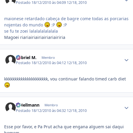
Postado
18/12/2010 às 04:09
12/18, 2010
maionese retardado cabeça de bagre come todas as porcarias
nojentas do mundo
:P
:P
se fu te zoei lalalalalalalala
Magoei riariairiairiairiariairiria
Estatísticas do autor
Gabriel M.
Membro
Postado
18/12/2010 às 04:12
12/18, 2010
kkkkkkkkkkkkkkkkkkkkk, vou continuar falando timed carb diet
Estatísticas do autor
R.Hellmann
Membro
Postado
18/12/2010 às 04:32
12/18, 2010
Esse por favor, e Pa Prut acha que engana alguem sai daqui
homem