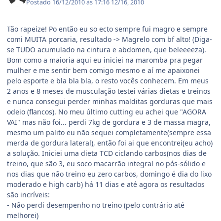
Postado
16/12/2010 às 17:16
12/16, 2010
Tão rapeize! Po então eu so ecto sempre fui magro e sempre
comi MUITA porcaria, resultado -> Magrelo com bf alto! (Diga-
se TUDO acumulado na cintura e abdomen, que beleeeeza).
Bom como a maioria aqui eu iniciei na maromba pra pegar
mulher e me sentir bem comigo mesmo e aí me apaixonei
pelo esporte e bla bla bla, o resto vocês conhecem. Em meus
2 anos e 8 meses de musculação testei várias dietas e treinos
e nunca consegui perder minhas malditas gorduras que mais
odeio (flancos). No meu último cutting eu achei que "AGORA
VAI" mas não foi... perdi 7kg de gordura e 3 de massa magra,
mesmo um palito eu não sequei completamente(sempre essa
merda de gordura lateral), então foi ai que encontrei(eu acho)
a solução. Iniciei uma dieta TCD ciclando carbos(nos dias de
treino, que são 3, eu soco macarrão integral no pós-sólido e
nos dias que não treino eu zero carbos, domingo é dia do lixo
moderado e high carb) há 11 dias e até agora os resultados
são incríveis:
- Não perdi desempenho no treino (pelo contrário até
melhorei)