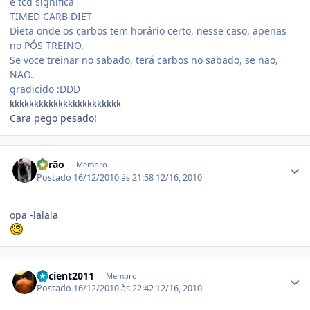
e tcd significa
TIMED CARB DIET
Dieta onde os carbos tem horário certo, nesse caso, apenas
no PÓS TREINO.
Se voce treinar no sabado, terá carbos no sabado, se nao,
NAO.
gradicido :DDD
kkkkkkkkkkkkkkkkkkkkkkk
Cara pego pesado!
Estatísticas do autor
Barão
Membro
Postado
16/12/2010 às 21:58
12/16, 2010
opa -lalala
Estatísticas do autor
ancient2011
Membro
Postado
16/12/2010 às 22:42
12/16, 2010