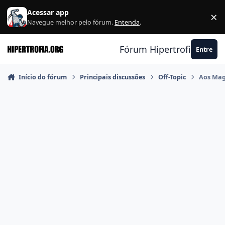
Ir para conteúdo
Acessar app
×
F
Navegue melhor pelo fórum.
Entenda
.
Fórum Hipertrofia.org
Entre
Início do fórum
Principais discussões
Off-Topic
Aos Mag