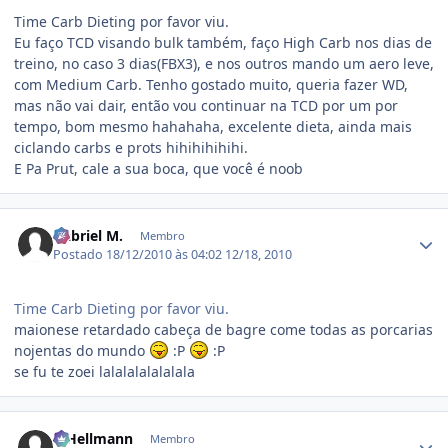
Time Carb Dieting por favor viu.
Eu faço TCD visando bulk também, faço High Carb nos dias de
treino, no caso 3 dias(FBX3), e nos outros mando um aero leve,
com Medium Carb. Tenho gostado muito, queria fazer WD,
mas não vai dair, então vou continuar na TCD por um por
tempo, bom mesmo hahahaha, excelente dieta, ainda mais
ciclando carbs e prots hihihihihihi.
E Pa Prut, cale a sua boca, que você é noob
Estatísticas do autor
Gabriel M.
Membro
Postado
18/12/2010 às 04:02
12/18, 2010
Time Carb Dieting por favor viu.
maionese retardado cabeça de bagre come todas as porcarias
nojentas do mundo
:P
:P
se fu te zoei lalalalalalalala
Estatísticas do autor
R.Hellmann
Membro