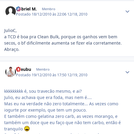
Estatísticas do autor
Gabriel M.
Membro
Postado
18/12/2010 às 22:06
12/18, 2010
JulioC,
a TCD é boa pra Clean Bulk, porque os ganhos vem bem
secos, o bf dificilmente aumenta se fizer ela corretamente.
Abraço.
Estatísticas do autor
axeubu
Membro
Postado
19/12/2010 às 17:50
12/19, 2010
kkkkkkkkk é, sou travecão mesmo, e ai?
Julio, eu achava que era foda, mas nem é....
Mas eu na verdade não zero totalmente... As vezes como
iogurte por exemplo, que tem um pouco.
E também como gelatina zero carb, as vezes morango, e
também um doce que eu faço que não tem carbo, então é
tranquilo