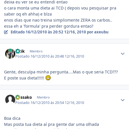
deixa eu ver se eu entendi entao
o cara monta uma dieta ai TCD ( depois vou pesquisar pra
saber oq eh ahha) e blza
enos dias que nao treina simplismente ZERA os carbos..
essa eh a 'formula' pra perder gordura entao?
Editado
16/12/2010 às 20:52
12/16, 2010
por axeubu
Estatísticas do autor
tatik
Membro
Postado
16/12/2010 às 20:48
12/16, 2010
Gente, desculpa minha pergunta....Mas o que seria TCD???
E poste sua dieta!!!!!!
Estatísticas do autor
kossako
Membro
Postado
16/12/2010 às 20:54
12/16, 2010
Boa dica
Mas posta tua dieta aí pra gente dar uma olhada