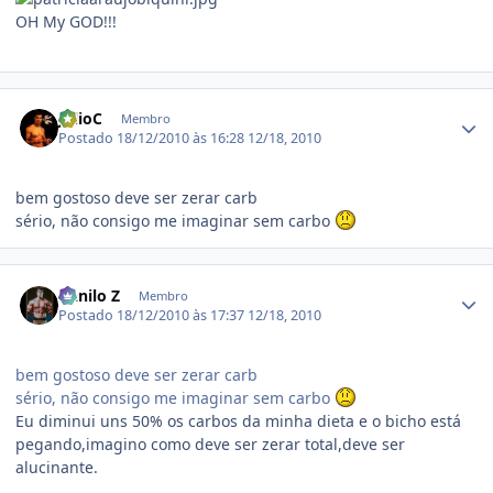
OH My GOD!!!
Estatísticas do autor
JulioC
Membro
Postado
18/12/2010 às 16:28
12/18, 2010
bem gostoso deve ser zerar carb
sério, não consigo me imaginar sem carbo
Estatísticas do autor
Danilo Z
Membro
Postado
18/12/2010 às 17:37
12/18, 2010
bem gostoso deve ser zerar carb
sério, não consigo me imaginar sem carbo
Eu diminui uns 50% os carbos da minha dieta e o bicho está
pegando,imagino como deve ser zerar total,deve ser
alucinante.