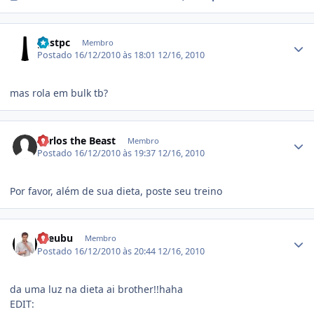
Estatísticas do autor
gustpc
Membro
Postado
16/12/2010 às 18:01
12/16, 2010
mas rola em bulk tb?
Estatísticas do autor
Carlos the Beast
Membro
Postado
16/12/2010 às 19:37
12/16, 2010
Por favor, além de sua dieta, poste seu treino
Estatísticas do autor
axeubu
Membro
Postado
16/12/2010 às 20:44
12/16, 2010
da uma luz na dieta ai brother!!haha
EDIT: