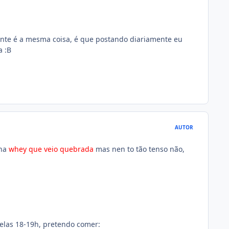
ente é a mesma coisa, é que postando diariamente eu
a :B
AUTOR
nha
whey que veio quebrada
mas nen to tão tenso não,
pelas 18-19h, pretendo comer: