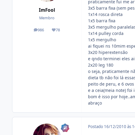
praticamente fui me ar
3x5 barra fixa (sem pes
ImFool
1x14 rosca direta
Membro
1x5 barra fixa
3x5 mergulho paralela
986
78
posts
Reputação
1x14 pulley corda
1x5 mergulho
ai fiquei ns 10mim esp
3x20 hiperextensão
e qndo terminei eles a
2x20 leg 180
o seja, praticamente nã
dieta tb não foi lá es
peito de peru, e 6 ovos
e a ceia(meia note) fo
bom é isso por hoje..a
abraço
Postado
16/12/2010 às 