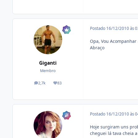
Postado
16/12/2010 às 
Opa, Vou Acompanhar 
Abraço
Giganti
Membro
2,7k
83
posts
Reputação
Postado
16/12/2010 às 
Hoje surgiram uns prob
cheguei lá tava cheia 