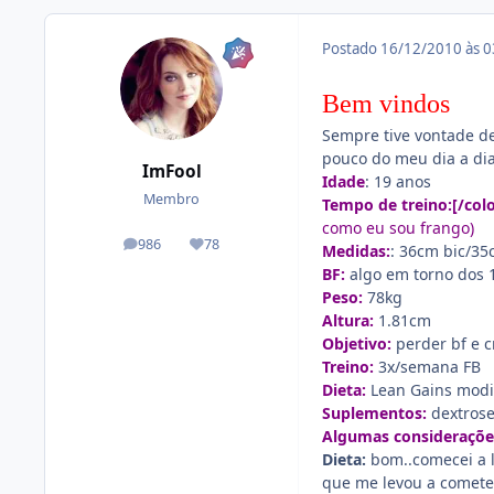
Postado
16/12/2010 às 
Bem vindos
Sempre tive vontade de
pouco do meu dia a di
ImFool
Idade
: 19 anos
Membro
Tempo de treino:[/col
como eu sou frango)
986
78
posts
Reputação
Medidas:
: 36cm bic/35
BF:
algo em torno dos 
Peso:
78kg
Altura:
1.81cm
Objetivo:
perder bf e c
Treino:
3x/semana FB
Dieta:
Lean Gains modi
Suplementos:
dextrose
Algumas consideraçõe
Dieta:
bom..comecei a lg
que me levou a cometer