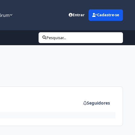
órum
Entrar
Cadastre-se
Pesquisar...
Seguidores