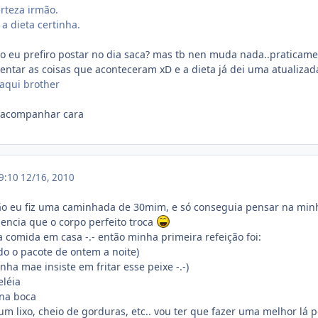
teza irmão.
 a dieta certinha.
no eu prefiro postar no dia saca? mas tb nen muda nada..praticam
entar as coisas que aconteceram xD e a dieta já dei uma atualizad
aqui brother
r acompanhar cara
19:10
12/16, 2010
ntão eu fiz uma caminhada de 30mim, e só conseguia pensar na mi
iencia que o corpo perfeito troca
 comida em casa -.- então minha primeira refeição foi:
do o pacote de ontem a noite)
nha mae insiste em fritar esse peixe -.-)
eléia
 na boca
um lixo, cheio de gorduras, etc.. vou ter que fazer uma melhor lá 