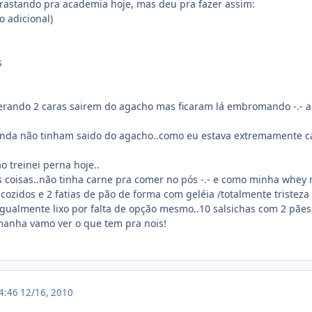
rastando pra academia hoje, mas deu pra fazer assim:
o adicional)
s
erando 2 caras sairem do agacho mas ficaram lá embromando -.- ai 
inda não tinham saido do agacho..como eu estava extremamente can
o treinei perna hoje..
sas coisas..não tinha carne pra comer no pós -.- e como minha whey
 cozidos e 2 fatias de pão de forma com geléia /totalmente tristeza
i igualmente lixo por falta de opção mesmo..10 salsichas com 2 pãe
manha vamo ver o que tem pra nois!
14:46
12/16, 2010