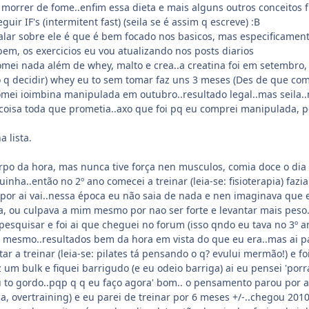
morrer de fome..enfim essa dieta e mais alguns outros conceitos
ir IF's (intermitent fast) (seila se é assim q escreve) :B
alar sobre ele é que é bem focado nos basicos, mas especificamen
bem, os exercicios eu vou atualizando nos posts diarios
mei nada além de whey, malto e crea..a creatina foi em setembro, 
 q decidir) whey eu to sem tomar faz uns 3 meses (Des de que com
omei ioimbina manipulada em outubro..resultado legal..mas seila.
a coisa toda que prometia..axo que foi pq eu comprei manipulada, 
a lista.
rpo da hora, mas nunca tive força nen musculos, comia doce o dia i
uinha..então no 2º ano comecei a treinar (leia-se: fisioterapia) f
 por ai vai..nessa época eu não saia de nada e nen imaginava que 
, ou culpava a mim mesmo por nao ser forte e levantar mais peso.
i pesquisar e foi ai que cheguei no forum (isso qndo eu tava no 3
foi mesmo..resultados bem da hora em vista do que eu era..mas ai 
ltar a treinar (leia-se: pilates tá pensando o q? evului mermão!) e f
 fiz um bulk e fiquei barrigudo (e eu odeio barriga) ai eu pensei 'po
u to gordo..pqp q q eu faço agora' bom.. o pensamento parou por 
, overtraining) e eu parei de treinar por 6 meses +/-..chegou 2010