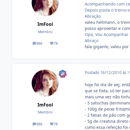
Acompanhando com cer
Depois posta o treino e
Abração
valeu hellmann, o trei
ImFool
posso aproveitar e com
Membro
Opa, Vou Acompanhar 
Abraço
986
78
posts
Reputação
fala gigante, valeu po
Postado
16/12/2010 às 
hoje foi dia de aej, e
que se foda, só ter pac
mais uma vez não tinha
- 5 salsichas (terminan
ImFool
- 100g de peixe frito(mi
Membro
- 2 fatias de pão com g
- 5g de creatina direto
986
78
posts
Reputação
como essa refeição foi 