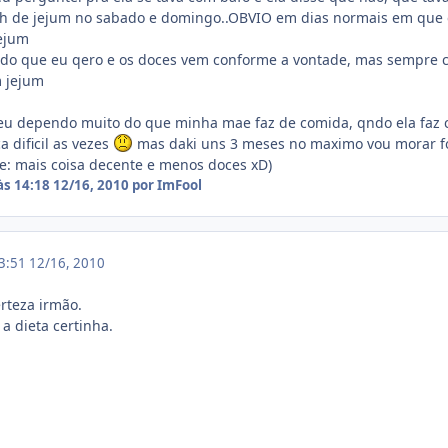
4h de jejum no sabado e domingo..OBVIO em dias normais em que e
jejum
do que eu qero e os doces vem conforme a vontade, mas sempre 
m jejum
eu dependo muito do que minha mae faz de comida, qndo ela faz 
a dificil as vezes
mas daki uns 3 meses no maximo vou morar fora
se: mais coisa decente e menos doces xD)
às 14:18
12/16, 2010
por ImFool
03:51
12/16, 2010
teza irmão.
 a dieta certinha.