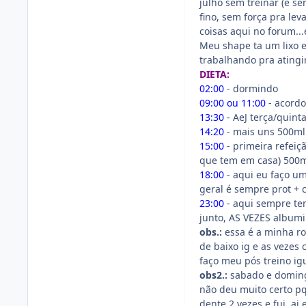
julho sem treinar (e s
fino, sem força pra lev
coisas aqui no forum...
Meu shape ta um lixo 
trabalhando pra atingi
DIETA:
02:00
- dormindo
09:00 ou 11:00
- acordo
13:30
- AeJ terça/quint
14:20
- mais uns 500ml
15:00
- primeira refeiç
que tem em casa) 500m
18:00
- aqui eu faço u
geral é sempre prot + 
23:00
- aqui sempre te
junto, AS VEZES albumi
obs.:
essa é a minha ro
de baixo ig e as vezes 
faço meu pós treino ig
obs2.:
sabado e domingo
não deu muito certo p
dente 2 vezes e fui..ai