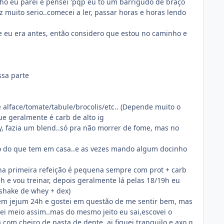
lho eu parei e pensei 'pqp eu to um barrigudo de braço
vez muito serio..comecei a ler, passar horas e horas lendo
 eu era antes, então considero que estou no caminho e
ssa parte
 alface/tomate/tabule/brocolis/etc.. (Depende muito o
 geralmente é carb de alto ig
, fazia um blend..só pra não morrer de fome, mas no
to do que tem em casa..e as vezes mando algum docinho
nha primeira refeição é pequena sempre com prot + carb
 3h e vou treinar, depois geralmente lá pelas 18/19h eu
 shake de whey + dex)
ar em jejum 24h e gostei em questão de me sentir bem, mas
ei meio assim..mas do mesmo jeito eu sai,escovei o
a com cheiro de pasta de dente, ai fiquei tranquilo e axo q