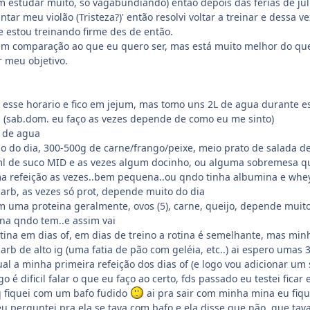
em estudar muito, só vagabundiando) então depois das ferias de ju
antar meu violão (Tristeza?)' então resolvi voltar a treinar e dessa 
e estou treinando firme des de então.
em comparação ao que eu quero ser, mas está muito melhor do que
r meu objetivo.
 esse horario e fico em jejum, mas tomo uns 2L de agua durante e
a (sab.dom. eu faço as vezes depende de como eu me sinto)
 de agua
ão do dia, 300-500g de carne/frango/peixe, meio prato de salada de
l de suco MID e as vezes algum docinho, ou alguma sobremesa que
ma refeição as vezes..bem pequena..ou qndo tinha albumina e whey
carb, as vezes só prot, depende muito do dia
m uma proteina geralmente, ovos (5), carne, queijo, depende mui
na qndo tem..e assim vai
tina em dias of, em dias de treino a rotina é semelhante, mas mi
carb de alto ig (uma fatia de pão com geléia, etc..) ai espero umas
ual a minha primeira refeição dos dias of (e logo vou adicionar um
 é dificil falar o que eu faço ao certo, fds passado eu testei fic
q fiquei com um bafo fudido
ai pra sair com minha mina eu fiqu
 eu perguntei pra ela se tava com bafo e ela disse que não, que tav