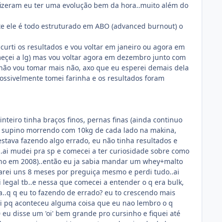
 fizeram eu ter uma evolução bem da hora..muito além do
te ele é todo estruturado em ABO (advanced burnout) o
curti os resultados e vou voltar em janeiro ou agora em
eçei a lg) mas vou voltar agora em dezembro junto com
.não vou tomar mais não, axo que eu esperei demais dela
possivelmente tomei farinha e os resultados foram
nteiro tinha braços finos, pernas finas (ainda continuo
azia supino morrendo com 10kg de cada lado na makina,
estava fazendo algo errado, eu não tinha resultados e
.ai mudei pra sp e comecei a ter curiosidade sobre como
º ano em 2008)..então eu ja sabia mandar um whey+malto
parei uns 8 meses por preguiça mesmo e perdi tudo..ai
oi legal tb..e nessa que comecei a entender o q era bulk,
rra..q q eu to fazendo de errado? eu to crescendo mais
ai pq aconteceu alguma coisa que eu nao lembro o q
 eu disse um 'oi' bem grande pro cursinho e fiquei até