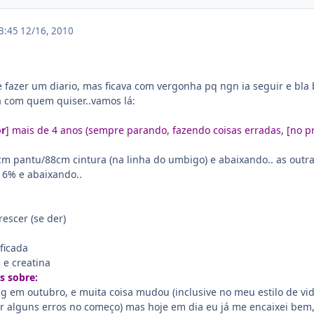
03:45
12/16, 2010
 fazer um diario, mas ficava com vergonha pq ngn ia seguir e bla bl
a com quem quiser..vamos lá:
or
] mais de 4 anos (sempre parando, fazendo coisas erradas, [no pri
cm pantu/88cm cintura (na linha do umbigo) e abaixando.. as outr
16% e abaixando..
rescer (se der)
ficada
 e creatina
s sobre:
 em outubro, e muita coisa mudou (inclusive no meu estilo de vida
 alguns erros no começo) mas hoje em dia eu já me encaixei bem,