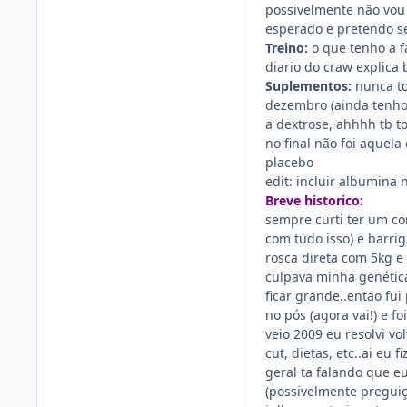
possivelmente não vou 
esperado e pretendo segu
Treino:
o que tenho a f
diario do craw explica 
Suplementos:
nunca to
dezembro (ainda tenho
a dextrose, ahhhh tb t
no final não foi aquel
placebo
edit: incluir albumina n
Breve historico:
sempre curti ter um co
com tudo isso) e barrig
rosca direta com 5kg e
culpava minha genética
ficar grande..entao fu
no pós (agora vai!) e 
veio 2009 eu resolvi vo
cut, dietas, etc..ai eu
geral ta falando que e
(possivelmente preguiça