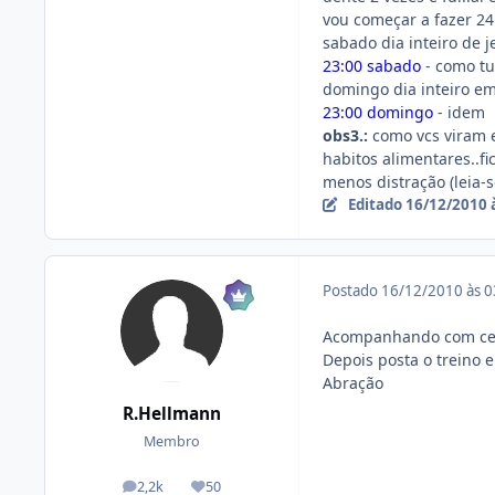
vou começar a fazer 2
sabado dia inteiro de 
23:00 sabado
- como tu
domingo dia inteiro e
23:00 domingo
- idem
obs3.:
como vcs viram 
habitos alimentares..fic
menos distração (leia-
Editado
16/12/2010 
Postado
16/12/2010 às 
Acompanhando com cer
Depois posta o treino e
Abração
R.Hellmann
Membro
2,2k
50
posts
Reputação