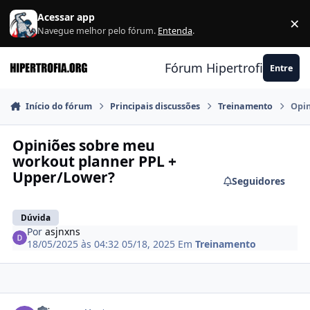
Ir para conteúdo
Acessar app
×
F
Navegue melhor pelo fórum.
Entenda
.
Fórum Hipertrofia.org
Entre
Início do fórum
Principais discussões
Treinamento
Opin
Opiniões sobre meu
workout planner PPL +
Upper/Lower?
Seguidores
Dúvida
Por
asjnxns
18/05/2025 às 04:32
05/18, 2025
Em
Treinamento
Estatísticas do autor