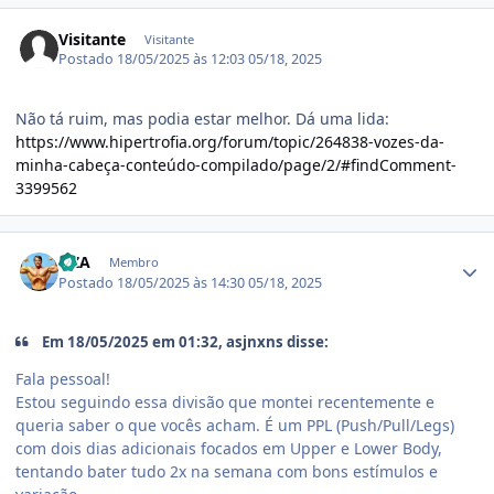
Visitante
Visitante
Postado
18/05/2025 às 12:03
05/18, 2025
Não tá ruim, mas podia estar melhor. Dá uma lida:
https://www.hipertrofia.org/forum/topic/264838-vozes-da-
minha-cabeça-conteúdo-compilado/page/2/#findComment-
3399562
Estatísticas do autor
NZA
Membro
Postado
18/05/2025 às 14:30
05/18, 2025
Em 18/05/2025 em 01:32, asjnxns disse:
Fala pessoal!
Estou seguindo essa divisão que montei recentemente e
queria saber o que vocês acham. É um PPL (Push/Pull/Legs)
com dois dias adicionais focados em Upper e Lower Body,
tentando bater tudo 2x na semana com bons estímulos e