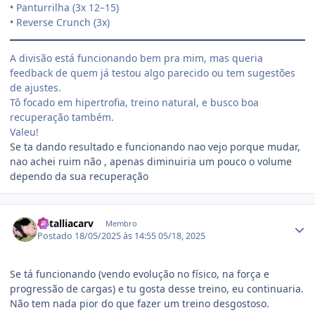
• Panturrilha (3x 12–15)
• Reverse Crunch (3x)
A divisão está funcionando bem pra mim, mas queria
feedback de quem já testou algo parecido ou tem sugestões
de ajustes.
Tô focado em hipertrofia, treino natural, e busco boa
recuperação também.
Valeu!
Se ta dando resultado e funcionando nao vejo porque mudar,
nao achei ruim não , apenas diminuiria um pouco o volume
dependo da sua recuperação
Estatísticas do autor
natalliacarv
Membro
Postado
18/05/2025 às 14:55
05/18, 2025
Se tá funcionando (vendo evolução no físico, na força e
progressão de cargas) e tu gosta desse treino, eu continuaria.
Não tem nada pior do que fazer um treino desgostoso.