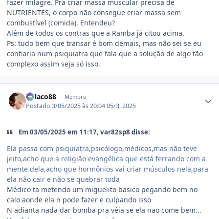
fazer milagre. Pra criar massa muscular precisa de
NUTRIENTES, o corpo não consegue criar massa sem
combustível (comida). Entendeu?
Além de todos os contras que a Ramba já citou acima.
Ps: tudo bem que transar é bom demais, mas não sei se eu
confiaria num psiquiatra que fala que a solução de algo tão
complexo assim seja só isso.
Estatísticas do autor
Polaco88
Membro
Postado
3/05/2025 às 20:04
05/3, 2025
Em 03/05/2025 em 11:17, var82sp8 disse:
Ela passa com psiquiatra,psicólogo,médicos,mas não teve
jeito,acho que a religião evangélica que está ferrando com a
mente dela,acho que hormônios vai criar músculos nela,para
ela não cair e não se quebrar toda
Médico ta metendo um miguelito basico pegando bem no
calo aonde ela n pode fazer e culpando isso
N adianta nada dar bomba pra véia se ela nao come bem...