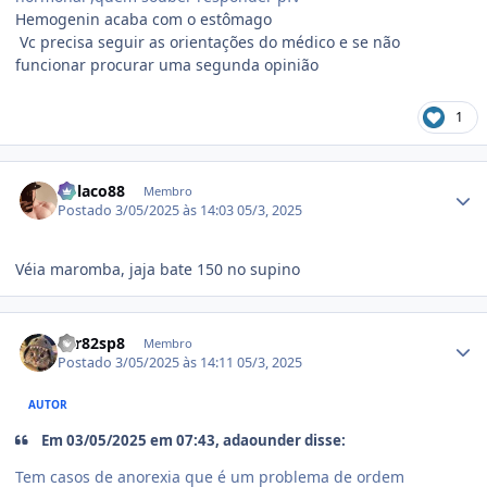
Hemogenin acaba com o estômago
Vc precisa seguir as orientações do médico e se não
funcionar procurar uma segunda opinião
1
Estatísticas do autor
Polaco88
Membro
Postado
3/05/2025 às 14:03
05/3, 2025
Véia maromba, jaja bate 150 no supino
Estatísticas do autor
var82sp8
Membro
Postado
3/05/2025 às 14:11
05/3, 2025
AUTOR
Em 03/05/2025 em 07:43, adaounder disse:
Tem casos de anorexia que é um problema de ordem