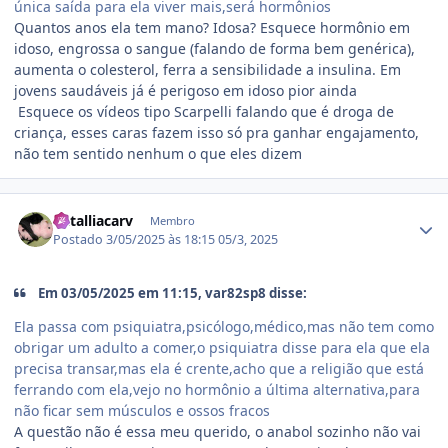
única saída para ela viver mais,será hormônios
Quantos anos ela tem mano? Idosa? Esquece hormônio em
idoso, engrossa o sangue (falando de forma bem genérica),
aumenta o colesterol, ferra a sensibilidade a insulina. Em
jovens saudáveis já é perigoso em idoso pior ainda
Esquece os vídeos tipo Scarpelli falando que é droga de
criança, esses caras fazem isso só pra ganhar engajamento,
não tem sentido nenhum o que eles dizem
Estatísticas do autor
natalliacarv
Membro
Postado
3/05/2025 às 18:15
05/3, 2025
Em 03/05/2025 em 11:15, var82sp8 disse:
Ela passa com psiquiatra,psicólogo,médico,mas não tem como
obrigar um adulto a comer,o psiquiatra disse para ela que ela
precisa transar,mas ela é crente,acho que a religião que está
ferrando com ela,vejo no hormônio a última alternativa,para
não ficar sem músculos e ossos fracos
A questão não é essa meu querido, o anabol sozinho não vai