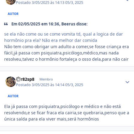
Postado
3/05/2025 às 14:13
05/3, 2025
AUTOR
Em 02/05/2025 em 16:36, Beerus disse:
se ela não come ou se come vomita td, qual a logica de dar
hormônio pra ela? Não era melhor dar comida
Não tem como obrigar um adulto a comer,se fosse criança era
fácil,já passa com psiquiatra,psicólogo,médico,mas nada
resolveu,talvez o hormônio fortaleça o osso dela,para não cair
Estatísticas do autor
var82sp8
Membro
Postado
3/05/2025 às 14:14
05/3, 2025
AUTOR
Ela já passa com psiquiatra,psicólogo e médico e não está
resolvendo,e se ficar fraca ela cairia,se quebraria,penso que a
única saída para ela viver mais,será hormônios
Estatísticas do autor