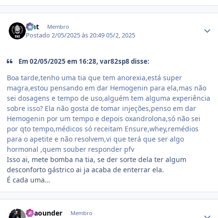
Estatísticas do autor
zmt
Membro
Postado
2/05/2025 às 20:49
05/2, 2025
Em 02/05/2025 em 16:28, var82sp8 disse:
Boa tarde,tenho uma tia que tem anorexia,está super
magra,estou pensando em dar Hemogenin para ela,mas não
sei dosagens e tempo de uso,alguém tem alguma experiência
sobre isso? Ela não gosta de tomar injeções,penso em dar
Hemogenin por um tempo e depois oxandrolona,só não sei
por qto tempo,médicos só receitam Ensure,whey,remédios
para o apetite e não resolvem,vi que terá que ser algo
hormonal ,quem souber responder pfv
Isso ai, mete bomba na tia, se der sorte dela ter algum
desconforto gástrico ai ja acaba de enterrar ela.
É cada uma…
Estatísticas do autor
adaounder
Membro