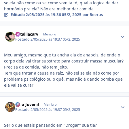
se ela não come ou se come vomita td, qual a logica de dar
hormônio pra ela? Não era melhor dar comida
Editado
2/05/2025 às 19:36
05/2, 2025
por Beerus
Estatísticas do autor
natalliacarv
Membro
Postado
2/05/2025 às 19:37
05/2, 2025
Meu amigo, mesmo que tu encha ela de anabols, de onde o
corpo dela vai tirar substrato para construir massa muscular?
Precisa de comida, não tem jeito.
Tem que tratar a causa na raíz, não sei se ela não come por
problema psicológico ou o quê, mas não é dando bomba que
ela vai se curar
Estatísticas do autor
AL o Juvenil
Membro
Postado
2/05/2025 às 19:37
05/2, 2025
Serio que estais pensando em "Drogar" sua tia?