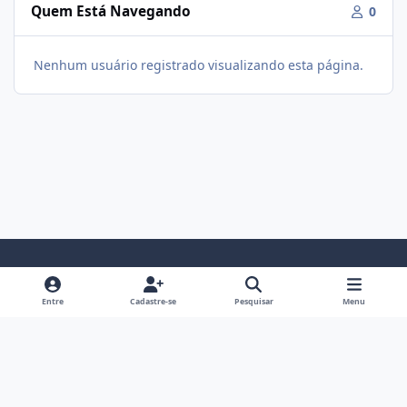
Quem Está Navegando
0
Nenhum usuário registrado visualizando esta página.
Modo Claro
Modo Escuro
Preferência do Sistema
f
i
Entre
Cadastre-se
Pesquisar
Menu
a
n
Política De Privacidade
Contato
Cookies
c
s
Fórum Hipertrofia
Powered by
Invision Community
e
t
b
a
o
g