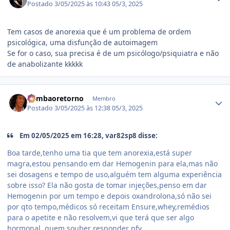
Postado
3/05/2025 às 10:43
05/3, 2025
Tem casos de anorexia que é um problema de ordem
psicológica, uma disfunção de autoimagem
Se for o caso, sua precisa é de um psicólogo/psiquiatra e não
de anabolizante kkkkk
Estatísticas do autor
Rambaoretorno
Membro
Postado
3/05/2025 às 12:38
05/3, 2025
Em 02/05/2025 em 16:28, var82sp8 disse:
Boa tarde,tenho uma tia que tem anorexia,está super
magra,estou pensando em dar Hemogenin para ela,mas não
sei dosagens e tempo de uso,alguém tem alguma experiência
sobre isso? Ela não gosta de tomar injeções,penso em dar
Hemogenin por um tempo e depois oxandrolona,só não sei
por qto tempo,médicos só receitam Ensure,whey,remédios
para o apetite e não resolvem,vi que terá que ser algo
hormonal ,quem souber responder pfv