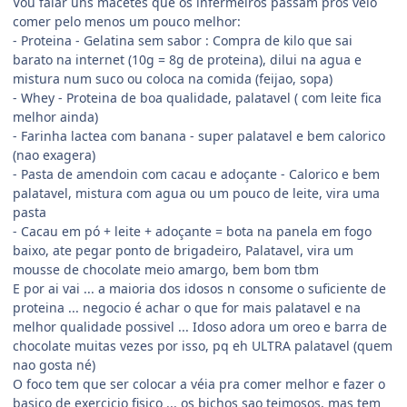
Vou falar uns macetes que os infermeiros passam pros veio
comer pelo menos um pouco melhor:
- Proteina - Gelatina sem sabor : Compra de kilo que sai
barato na internet (10g = 8g de proteina), dilui na agua e
mistura num suco ou coloca na comida (feijao, sopa)
- Whey - Proteina de boa qualidade, palatavel ( com leite fica
melhor ainda)
- Farinha lactea com banana - super palatavel e bem calorico
(nao exagera)
- Pasta de amendoin com cacau e adoçante - Calorico e bem
palatavel, mistura com agua ou um pouco de leite, vira uma
pasta
- Cacau em pó + leite + adoçante = bota na panela em fogo
baixo, ate pegar ponto de brigadeiro, Palatavel, vira um
mousse de chocolate meio amargo, bem bom tbm
E por ai vai ... a maioria dos idosos n consome o suficiente de
proteina ... negocio é achar o que for mais palatavel e na
melhor qualidade possivel ... Idoso adora um oreo e barra de
chocolate muitas vezes por isso, pq eh ULTRA palatavel (quem
nao gosta né)
O foco tem que ser colocar a véia pra comer melhor e fazer o
basico de exercicio fisico ... os bichos sao teimosos, mas tem