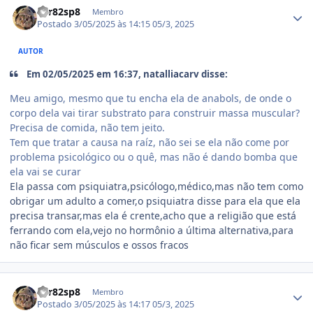
var82sp8
Membro
Postado
3/05/2025 às 14:15
05/3, 2025
AUTOR
Em 02/05/2025 em 16:37, natalliacarv disse:
Meu amigo, mesmo que tu encha ela de anabols, de onde o
corpo dela vai tirar substrato para construir massa muscular?
Precisa de comida, não tem jeito.
Tem que tratar a causa na raíz, não sei se ela não come por
problema psicológico ou o quê, mas não é dando bomba que
ela vai se curar
Ela passa com psiquiatra,psicólogo,médico,mas não tem como
obrigar um adulto a comer,o psiquiatra disse para ela que ela
precisa transar,mas ela é crente,acho que a religião que está
ferrando com ela,vejo no hormônio a última alternativa,para
não ficar sem músculos e ossos fracos
Estatísticas do autor
var82sp8
Membro
Postado
3/05/2025 às 14:17
05/3, 2025