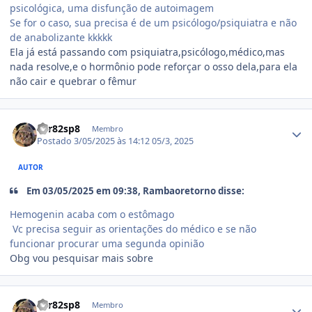
psicológica, uma disfunção de autoimagem
Se for o caso, sua precisa é de um psicólogo/psiquiatra e não
de anabolizante kkkkk
Ela já está passando com psiquiatra,psicólogo,médico,mas
nada resolve,e o hormônio pode reforçar o osso dela,para ela
não cair e quebrar o fêmur
Estatísticas do autor
var82sp8
Membro
Postado
3/05/2025 às 14:12
05/3, 2025
AUTOR
Em 03/05/2025 em 09:38, Rambaoretorno disse:
Hemogenin acaba com o estômago
Vc precisa seguir as orientações do médico e se não
funcionar procurar uma segunda opinião
Obg vou pesquisar mais sobre
Estatísticas do autor
var82sp8
Membro