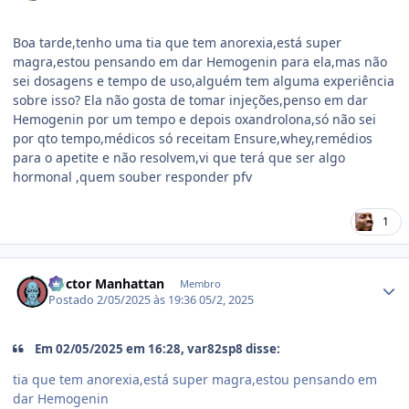
Boa tarde,tenho uma tia que tem anorexia,está super
magra,estou pensando em dar Hemogenin para ela,mas não
sei dosagens e tempo de uso,alguém tem alguma experiência
sobre isso? Ela não gosta de tomar injeções,penso em dar
Hemogenin por um tempo e depois oxandrolona,só não sei
por qto tempo,médicos só receitam Ensure,whey,remédios
para o apetite e não resolvem,vi que terá que ser algo
hormonal ,quem souber responder pfv
1
Estatísticas do autor
Doctor Manhattan
Membro
Postado
2/05/2025 às 19:36
05/2, 2025
Em 02/05/2025 em 16:28, var82sp8 disse:
tia que tem anorexia,está super magra,estou pensando em
dar Hemogenin