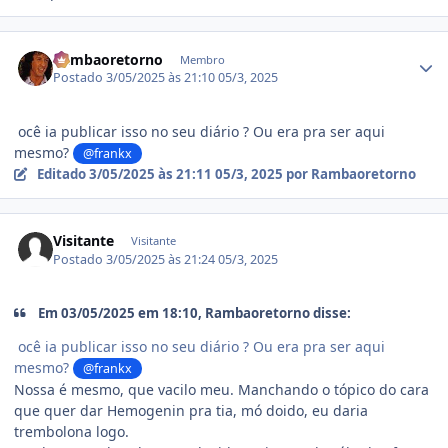
Estatísticas do autor
Rambaoretorno
Membro
Postado
3/05/2025 às 21:10
05/3, 2025
ocê ia publicar isso no seu diário ? Ou era pra ser aqui
mesmo?
@frankx
Editado
3/05/2025 às 21:11
05/3, 2025
por Rambaoretorno
Visitante
Visitante
Postado
3/05/2025 às 21:24
05/3, 2025
Em 03/05/2025 em 18:10, Rambaoretorno disse:
ocê ia publicar isso no seu diário ? Ou era pra ser aqui
mesmo?
@frankx
Nossa é mesmo, que vacilo meu. Manchando o tópico do cara
que quer dar Hemogenin pra tia, mó doido, eu daria
trembolona logo.