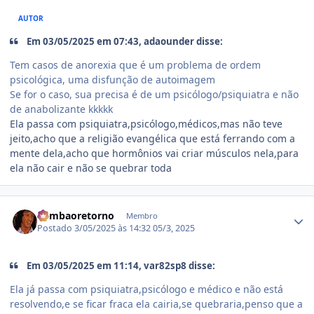
AUTOR
Em 03/05/2025 em 07:43, adaounder disse:
Tem casos de anorexia que é um problema de ordem
psicológica, uma disfunção de autoimagem
Se for o caso, sua precisa é de um psicólogo/psiquiatra e não
de anabolizante kkkkk
Ela passa com psiquiatra,psicólogo,médicos,mas não teve
jeito,acho que a religião evangélica que está ferrando com a
mente dela,acho que hormônios vai criar músculos nela,para
ela não cair e não se quebrar toda
Estatísticas do autor
Rambaoretorno
Membro
Postado
3/05/2025 às 14:32
05/3, 2025
Em 03/05/2025 em 11:14, var82sp8 disse:
Ela já passa com psiquiatra,psicólogo e médico e não está
resolvendo,e se ficar fraca ela cairia,se quebraria,penso que a